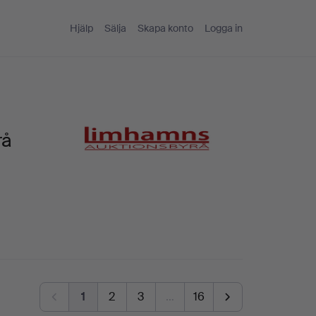
Hjälp
Sälja
Skapa konto
Logga in
rå
1
2
3
…
16