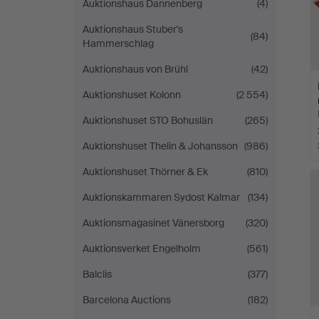
Auktionshaus Dannenberg
(4)
Auktionshaus Stuber's
(84)
Hammerschlag
Auktionshaus von Brühl
(42)
Auktionshuset Kolonn
(2 554)
Auktionshuset STO Bohuslän
(265)
Auktionshuset Thelin & Johansson
(986)
Auktionshuset Thörner & Ek
(810)
Auktionskammaren Sydost Kalmar
(134)
Auktionsmagasinet Vänersborg
(320)
Auktionsverket Engelholm
(561)
Balclis
(377)
Barcelona Auctions
(182)