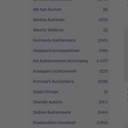
Ma San Auction
(9)
Markus Auktioner
(270)
Mauritz Widforss
(2)
Norrlands Auktionsverk
(245)
Palsgaard Kunstauktioner
(138)
RA Auktionsverket Norrköping
(1 427)
Roslagens Auktionsverk
(221)
Rumsey’s Auctioneers
(298)
Sajab Vintage
(1)
Skandia Auktion
(247)
Skånes Auktionsverk
(544)
Stadsauktion Sundsvall
(1 812)