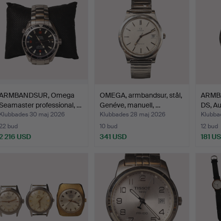
ARMBANDSUR, Omega
OMEGA, armbandsur, stål,
ARMBA
Seamaster professional, …
Genéve, manuell, …
DS, Au
Klubbades 30 maj 2026
Klubbades 28 maj 2026
Klubba
22 bud
10 bud
12 bud
2 216 USD
341 USD
181 U