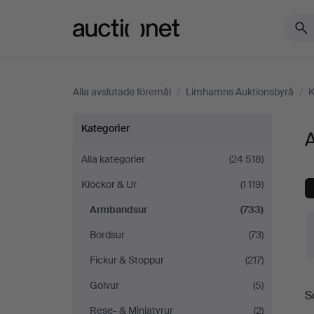
Auctionet.com
Alla avslutade föremål
/
Limhamns Auktionsbyrå
/
K
Armbandsur
Kategorier
på
Alla kategorier
(24 518)
Klockor & Ur
(1 119)
Limhamns
Armbandsur
(733)
Auktionsbyrå
Bordsur
(73)
Fickur & Stoppur
(217)
S
Golvur
(5)
S
Rese- & Miniatyrur
(2)