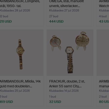
ARMBANDSUR, Longines,
OMEGA, stål, manuellt
ARMBA
stål, 1950- tal.
urverk, silverlacker…
Watch 
Klubbades 28 jul 2026
Klubbades 27 jul 2026
Klubbad
12 bud
27 bud
4 bud
211 USD
444 USD
43 U
ARMBANDSUR, Mildia, 14k
FRACKUR, double, 2 st,
ARMBA
guld med doublelän…
Anker 55 samt City,…
manuel
Klubbades 25 jul 2026
Klubbades 14 jul 2026
Klubbad
6 bud
1 bud
2 bud
169 USD
32 USD
80 U