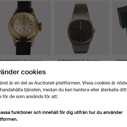
ARMBANDSUR Omega,
ARMBANDSUR, Dugena,
ARMBA
18k guld med läderband.
silver.
Kronog
vänder cookies
Klubbades 5 jul 2026
Klubbades 5 jul 2026
Klubba
14 bud
25 bud
32 bud
änst är en del av Auctionet-plattformen. Vissa cookies är nöd
328 USD
290 USD
370 U
illhandahålla tjänsten, medan du kan hantera eller återkalla ditt
 för de som används för att:
assa funktioner och innehåll för dig utifrån hur du använder
ttformen.