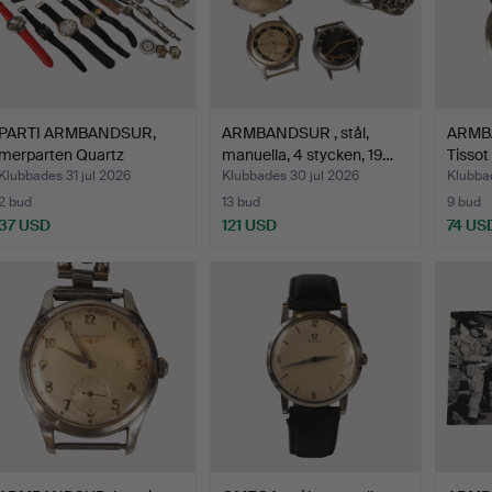
PARTI ARMBANDSUR,
ARMBANDSUR , stål,
ARMBA
merparten Quartz
manuella, 4 stycken, 19…
Tissot
dammode…
Klubbades 31 jul 2026
Klubbades 30 jul 2026
Klubba
2 bud
13 bud
9 bud
37 USD
121 USD
74 US