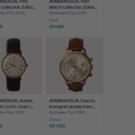
NDSUR, Pilot
ARMBANDSUR, Pilot
Collection, Editio…
Watch Collection, Editio…
es 27 jul 2026
Klubbades 27 jul 2026
1 bud
SD
32 USD
NDSUR, double,
ARMBANDSUR, Exacta,
l. LUCH. Svart l…
kronograf, double med …
es 13 jul 2026
Klubbades 11 jul 2026
25 bud
SD
317 USD