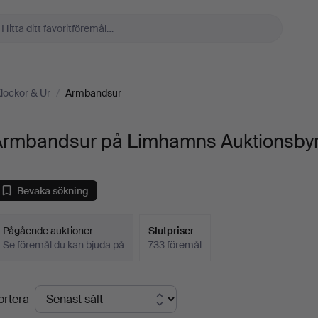
lockor & Ur
/
Armbandsur
Armbandsur på Limhamns Auktionsby
Bevaka sökning
Pågående auktioner
Slutpriser
Se föremål du kan bjuda på
733 föremål
lutpriser
ortera