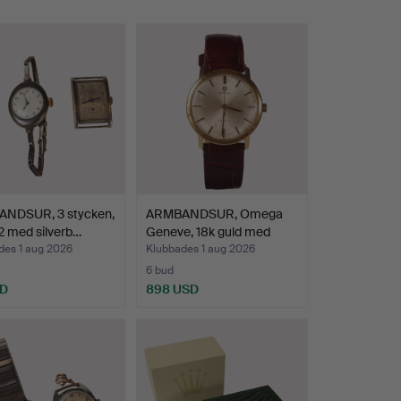
NDSUR, 3 stycken,
ARMBANDSUR, Omega
2 med silverb…
Geneve, 18k guld med
läd…
des 1 aug 2026
Klubbades 1 aug 2026
6 bud
SD
898 USD