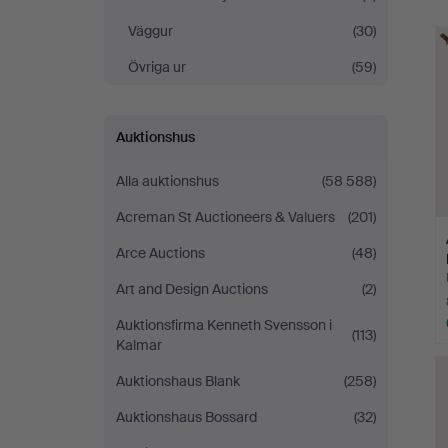
Väggur
(30)
Övriga ur
(59)
Auktionshus
Alla auktionshus
(58 588)
Acreman St Auctioneers & Valuers
(201)
Arce Auctions
(48)
Art and Design Auctions
(2)
Auktionsfirma Kenneth Svensson i
(113)
Kalmar
Auktionshaus Blank
(258)
Auktionshaus Bossard
(32)