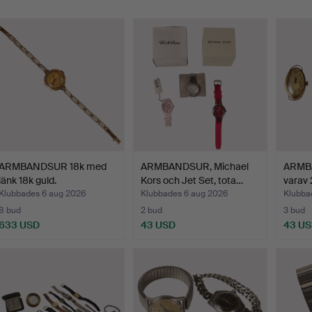
ARMBANDSUR 18k med
ARMBANDSUR, Michael
ARMBA
länk 18k guld.
Kors och Jet Set, tota…
varav 
Klubbades 6 aug 2026
Klubbades 6 aug 2026
Klubba
8 bud
2 bud
3 bud
633 USD
43 USD
43 U