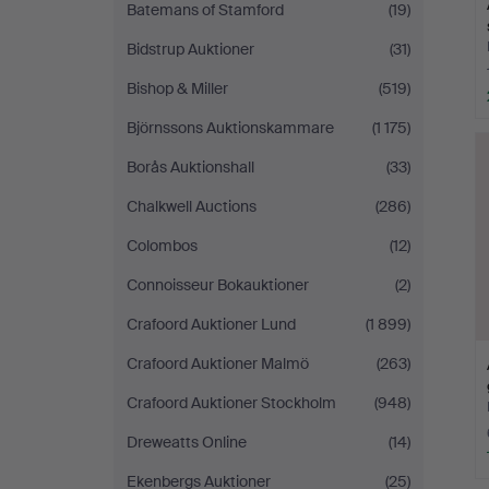
Batemans of Stamford
(19)
Bidstrup Auktioner
(31)
Bishop & Miller
(519)
Björnssons Auktionskammare
(1 175)
Borås Auktionshall
(33)
Chalkwell Auctions
(286)
Colombos
(12)
Connoisseur Bokauktioner
(2)
Crafoord Auktioner Lund
(1 899)
Crafoord Auktioner Malmö
(263)
Crafoord Auktioner Stockholm
(948)
Dreweatts Online
(14)
Ekenbergs Auktioner
(25)