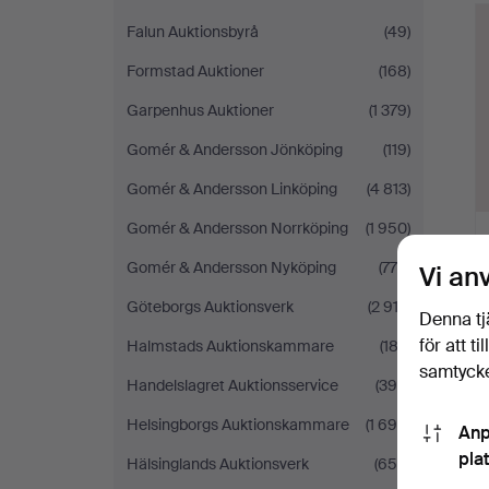
Falun Auktionsbyrå
(49)
Formstad Auktioner
(168)
Garpenhus Auktioner
(1 379)
Gomér & Andersson Jönköping
(119)
Gomér & Andersson Linköping
(4 813)
Gomér & Andersson Norrköping
(1 950)
Gomér & Andersson Nyköping
(776)
Vi an
Göteborgs Auktionsverk
(2 912)
Denna tj
för att t
Halmstads Auktionskammare
(183)
samtycke
Handelslagret Auktionsservice
(390)
Helsingborgs Auktionskammare
(1 698)
Anp
pla
Hälsinglands Auktionsverk
(650)