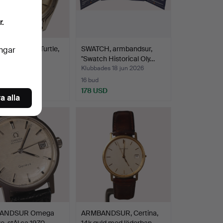
r.
A, stål, DS, Turtle,
SWATCH, armbandsur,
ingar
ll, datum.…
"Swatch Historical Oly…
des 19 jun 2026
Klubbades 18 jun 2026
16 bud
SD
178 USD
a alla
ANDSUR Omega
ARMBANDSUR, Certina,