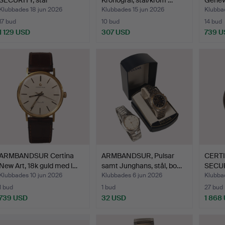
SECURITY, stål
Kronograf, stål/krom …
Geneve
"TROPICA…
Klubbades 18 jun 2026
Klubbades 15 jun 2026
Klubba
17 bud
10 bud
14 bud
1 129 USD
307 USD
739 U
ARMBANDSUR Certina
ARMBANDSUR, Pulsar
CERTI
New Art, 18k guld med l…
samt Junghans, stål, bo…
SECURI
"TRO
Klubbades 10 jun 2026
Klubbades 6 jun 2026
Klubba
1 bud
1 bud
27 bud
739 USD
32 USD
1 868