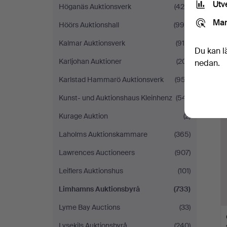
Utv
Höganäs Auktionsverk
(425)
Mar
Höörs Auktionshall
(995)
Kalmar Auktionsverk
(916)
Du kan l
Karljohan Auktioner
(201)
nedan.
Karlstad Hammarö Auktionsverk
(957)
Kunst- und Auktionshaus Kleinhenz
(541)
Kurage Auktion
(2)
Laholms Auktionskammare
(365)
Lawrences Auctioneers
(907)
Leiflers Auktionshus
(101)
Limhamns Auktionsbyrå
(733)
Lyme Bay Auctions
(33)
Lysekils Auktionsbyrå
(240)