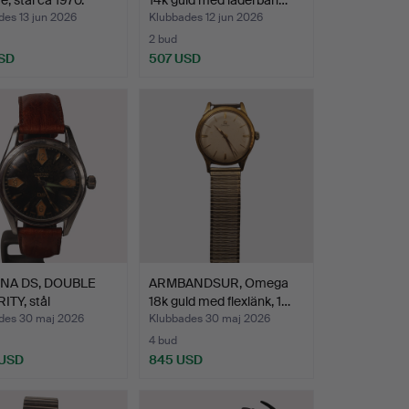
, stål ca 1970.
14k guld med läderban…
des 13 jun 2026
Klubbades 12 jun 2026
2 bud
SD
507 USD
NA DS, DOUBLE
ARMBANDSUR, Omega
TY, stål
18k guld med flexlänk, 1…
PICA…
des 30 maj 2026
Klubbades 30 maj 2026
4 bud
 USD
845 USD