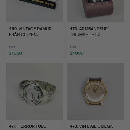
469
.
VINTAGE DAMUR
470
.
ARMBANDSUR
FRÅN CITIZEN.
TRIUMPH I ETUI.
Sålt
Sålt
21 USD
27 USD
471
.
HERRUR FUBU.
473
.
VINTAGE OMEGA