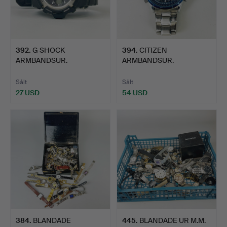
392
.
G SHOCK
394
.
CITIZEN
ARMBANDSUR.
ARMBANDSUR.
Sålt
Sålt
27 USD
54 USD
384
.
BLANDADE
445
.
BLANDADE UR M.M.