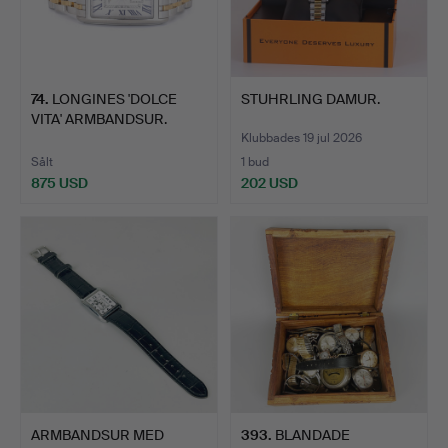
74
.
LONGINES 'DOLCE
STUHRLING DAMUR.
VITA' ARMBANDSUR.
Klubbades 19 jul 2026
Sålt
1 bud
875 USD
202 USD
ARMBANDSUR MED
393
.
BLANDADE