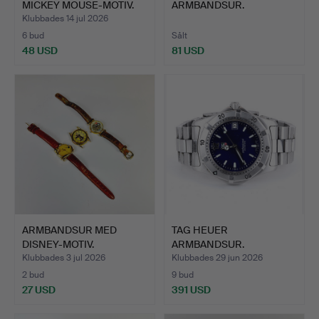
MICKEY MOUSE-MOTIV.
ARMBANDSUR.
Klubbades 14 jul 2026
6 bud
Sålt
48 USD
81 USD
ARMBANDSUR MED
TAG HEUER
DISNEY-MOTIV.
ARMBANDSUR.
Klubbades 3 jul 2026
Klubbades 29 jun 2026
2 bud
9 bud
27 USD
391 USD