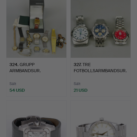
324
.
GRUPP
327
.
TRE
ARMBANDSUR.
FOTBOLLSARMBANDSUR.
Sålt
Sålt
54 USD
21 USD