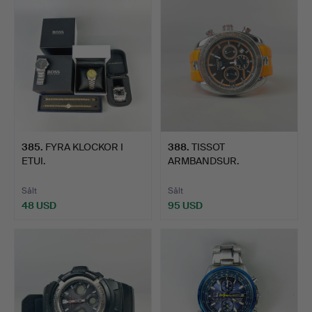
385
.
FYRA KLOCKOR I
388
.
TISSOT
ETUI.
ARMBANDSUR.
Sålt
Sålt
48 USD
95 USD