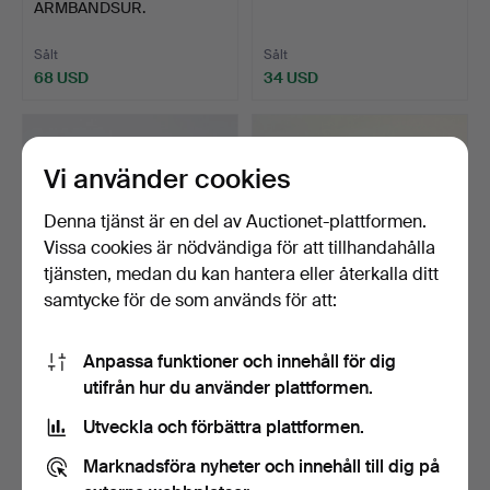
ARMBANDSUR.
Sålt
Sålt
68 USD
34 USD
Vi använder cookies
Denna tjänst är en del av Auctionet-plattformen.
Vissa cookies är nödvändiga för att tillhandahålla
tjänsten, medan du kan hantera eller återkalla ditt
samtycke för de som används för att:
77
.
ROLEX OYSTER
HERRUR, SWISS ARMY.
Anpassa funktioner och innehåll för dig
PERPETUAL
utifrån hur du använder plattformen.
ARMBANDSUR I ETUI.
Klubbades 20 jun 2026
Sålt
1 bud
Utveckla och förbättra plattformen.
4 037 USD
27 USD
Marknadsföra nyheter och innehåll till dig på