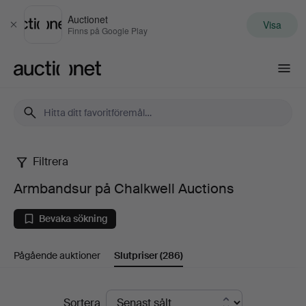
Auctionet
Visa
Stäng
Finns på Google Play
Auctionet.com
Filtrera
Armbandsur
Armbandsur på Chalkwell Auctions
på
Bevaka sökning
Chalkwell
Pågående auktioner
Slutpriser
(286)
Auctions
Slutpriser
Sortera