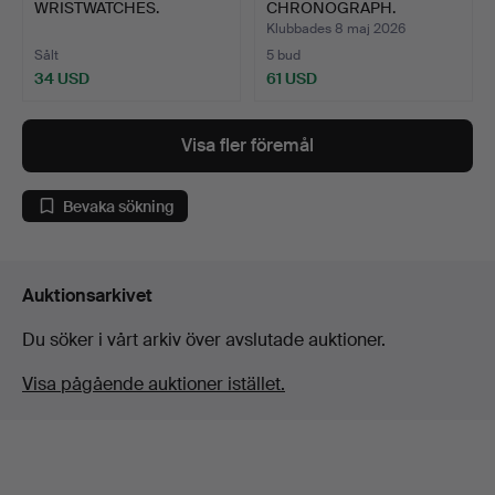
WRISTWATCHES.
CHRONOGRAPH.
Klubbades 8 maj 2026
Sålt
5 bud
34 USD
61 USD
Visa fler föremål
Bevaka sökning
Auktionsarkivet
Du söker i vårt arkiv över avslutade auktioner.
Visa pågående auktioner istället.