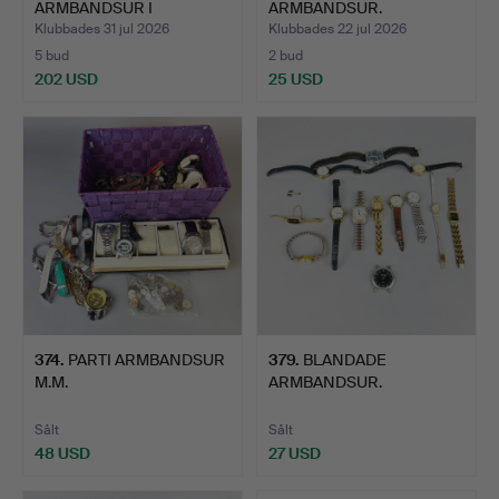
ARMBANDSUR I
ARMBANDSUR.
GULGULDPLÄTERING.
Klubbades 31 jul 2026
Klubbades 22 jul 2026
5 bud
2 bud
202 USD
25 USD
374
.
PARTI ARMBANDSUR
379
.
BLANDADE
M.M.
ARMBANDSUR.
Sålt
Sålt
48 USD
27 USD