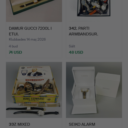
DAMUR GUCCI 7200L I
342
.
PARTI
ETUI.
ARMBANDSUR.
Klubbades 14 maj 2026
4 bud
Sålt
74 USD
48 USD
337
.
MIXED
SEIKO ALARM