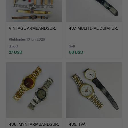
VINTAGE ARMBANDSUR.
437
.
MULTI DIAL DUIM-UR.
Klubbades 10 jun 2026
3 bud
Sålt
27 USD
68 USD
438
.
MYNTARMBANDSUR.
439
.
TVÅ