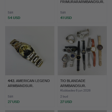
FRIMURARARMBANDSUR.
Sålt
Sålt
54 USD
41 USD
442
.
AMERICAN LEGEND
TIO BLANDADE
ARMBANDSUR.
ARMBANDSUR.
Klubbades 6 jun 2026
Sålt
2 bud
27 USD
27 USD