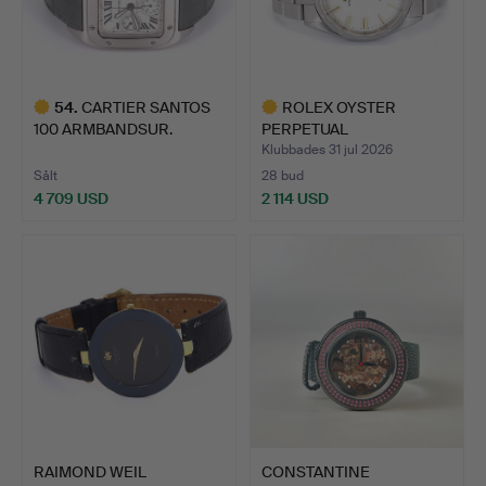
54
.
CARTIER SANTOS
ROLEX OYSTER
100 ARMBANDSUR.
PERPETUAL
ARMBANDSUR, 1970-TA…
Klubbades 31 jul 2026
Sålt
28 bud
4 709 USD
2 114 USD
Utvalt
Utvalt
föremål
föremål
RAIMOND WEIL
CONSTANTINE