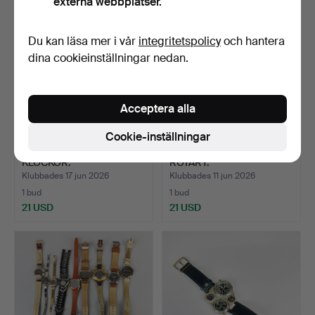
externa webbplatser.
Du kan läsa mer i vår
integritetspolicy
och hantera
dina cookieinställningar nedan.
Acceptera alla
Cookie-inställningar
TVÅ MICKEY MOUSE-
ARMUR AV MÄRKET
KLOCKOR.
ROTARY.
Klubbades 17 jun 2026
Klubbades 11 jun 2026
1 bud
1 bud
21 USD
21 USD