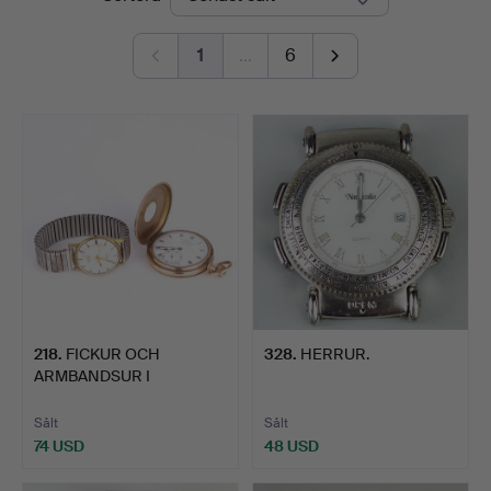
1
…
6
218
.
FICKUR OCH
328
.
HERRUR.
ARMBANDSUR I
FÖRGULD.
Sålt
Sålt
74 USD
48 USD