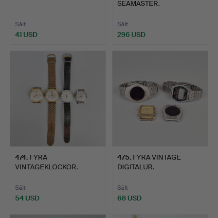
SEAMASTER.
Sålt
Sålt
41 USD
296 USD
474
.
FYRA
475
.
FYRA VINTAGE
VINTAGEKLOCKOR.
DIGITALUR.
Sålt
Sålt
54 USD
68 USD