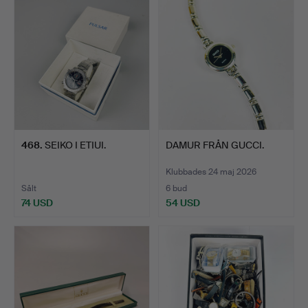
468
.
SEIKO I ETIUI.
DAMUR FRÅN GUCCI.
Klubbades 24 maj 2026
Sålt
6 bud
74 USD
54 USD