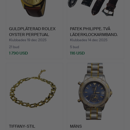
GULDPLÄTERAD ROLEX
PATEK PHILIPPE. TVÅ
OYSTER PERPETUAL
LÄDERKLOCKARMBAND.
DATE. …
Klubbades 19 dec 2025
Klubbades 14 dec 2025
21 bud
5 bud
1 790 USD
116 USD
TIFFANY-STIL
MÄNS