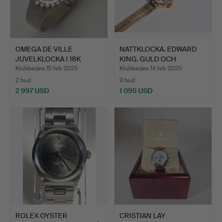
OMEGA DE VILLE
NATTKLOCKA. EDWARD
JUVELKLOCKA I 18K
KING. GULD OCH
VITGULD O…
DIAMANTE…
Klubbades 15 feb 2025
Klubbades 14 feb 2025
2 bud
9 bud
2 997 USD
1 095 USD
ROLEX OYSTER
CRISTIAN LAY