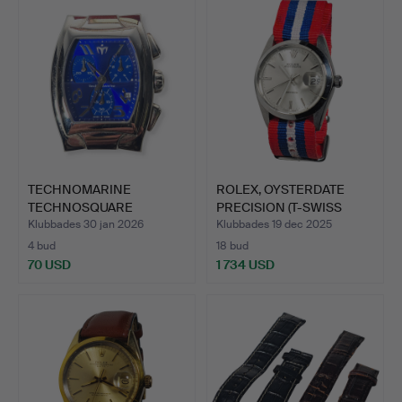
TECHNOMARINE
ROLEX, OYSTERDATE
TECHNOSQUARE
PRECISION (T-SWISS
KRONOGRAFKLOCKA …
GJORD…
Klubbades 30 jan 2026
Klubbades 19 dec 2025
4 bud
18 bud
70 USD
1 734 USD