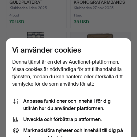
GULDPLÄTERAT
KRONOGRAFARMBANDS
SILVERLÄNKARMBAN…
UR. SEIKO.
Klubbades 1 dec 2025
Klubbades 27 nov 2025
4 bud
1 bud
70 USD
35 USD
Vi använder cookies
Denna tjänst är en del av Auctionet-plattformen.
Vissa cookies är nödvändiga för att tillhandahålla
tjänsten, medan du kan hantera eller återkalla ditt
samtycke för de som används för att:
LONGINES ULTRA-
PERTEGAZ 3 MIKRON
Anpassa funktioner och innehåll för dig
CHRON ARMBANDSUR.
GULDPLÄTERAD KLOCKA.
utifrån hur du använder plattformen.
MED…
Klubbades 20 nov 2025
Klubbades 16 nov 2025
36 bud
3 bud
Utveckla och förbättra plattformen.
418 USD
47 USD
Marknadsföra nyheter och innehåll till dig på