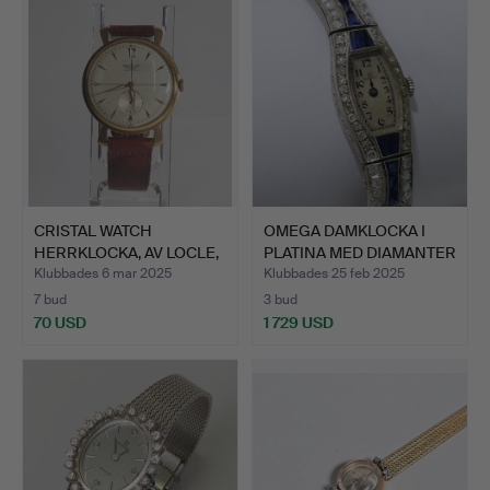
CRISTAL WATCH
OMEGA DAMKLOCKA I
HERRKLOCKA, AV LOCLE,
PLATINA MED DIAMANTER
SCHWEI…
OC…
Klubbades 6 mar 2025
Klubbades 25 feb 2025
7 bud
3 bud
70 USD
1 729 USD