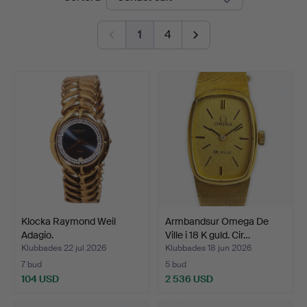
1
4
Klocka Raymond Weil
Armbandsur Omega De
Adagio.
Ville i 18 K guld. Cir…
Klubbades 22 jul 2026
Klubbades 18 jun 2026
7 bud
5 bud
104 USD
2 536 USD