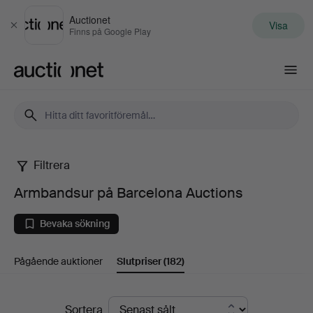
Auctionet
Visa
Stäng
Finns på Google Play
Auctionet.com
Filtrera
Armbandsur
Armbandsur på Barcelona Auctions
på
Bevaka sökning
Barcelona
Pågående auktioner
Slutpriser
(182)
Auctions
Slutpriser
Sortera