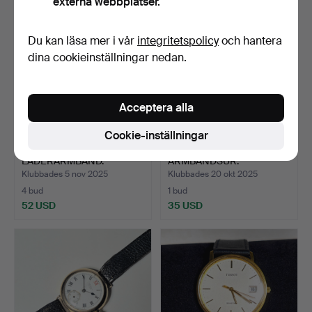
externa webbplatser.
Du kan läsa mer i vår
integritetspolicy
och hantera
dina cookieinställningar nedan.
Acceptera alla
Cookie-inställningar
D.F. HERRKLOCKA FERRE.
SWATCH AG 1990
LÄDERARMBAND.
ARMBANDSUR.
SCHWE…
Klubbades 5 nov 2025
Klubbades 20 okt 2025
4 bud
1 bud
52 USD
35 USD