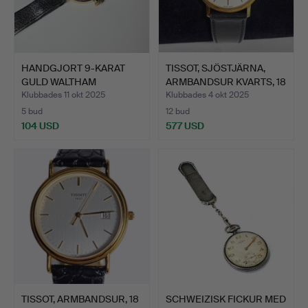
HANDGJORT 9-KARAT
TISSOT, SJÖSTJÄRNA,
GULD WALTHAM
ARMBANDSUR KVARTS, 18
ARMBANDSUR,…
…
Klubbades 11 okt 2025
Klubbades 4 okt 2025
5 bud
12 bud
104 USD
577 USD
TISSOT, ARMBANDSUR, 18
SCHWEIZISK FICKUR MED