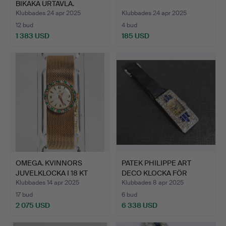
BIKAKA URTAVLA.
Klubbades 24 apr 2025
Klubbades 24 apr 2025
12 bud
4 bud
1 383 USD
185 USD
OMEGA. KVINNORS
PATEK PHILIPPE ART
JUVELKLOCKA I 18 KT
DECO KLOCKA FÖR
GULD.
KVINNOR…
Klubbades 14 apr 2025
Klubbades 8 apr 2025
17 bud
6 bud
2 075 USD
6 338 USD