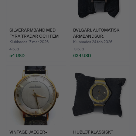
SILVERARMBAND MED
BVLGARI. AUTOMATISK
FYRA TRÅDAR OCH FEM
ARMBANDSUR.
KORA…
Klubbades 17 mar 2026
Klubbades 24 feb 2026
4 bud
13 bud
54 USD
634 USD
VINTAGE JAEGER-
HUBLOT KLASSISKT