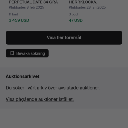
PERPETUAL DATE 34 GRÅ
HERRKLOCKA.
URTAVLA…
Klubbades 8 feb 2025
Klubbades 28 jan 2025
11 bud
3 bud
3 459 USD
47 USD
Visa fler föremål
Bevaka sökning
Auktionsarkivet
Du söker i vårt arkiv över avslutade auktioner.
Visa pågående auktioner istället.