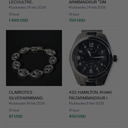
LECOULTRE.
ARMBANDSUR ”DM
ARMBANDSUR I 18K…
GENEVE”. S…
Klubbades 24 feb 2026
Klubbades 24 feb 2026
15 bud
13 bud
1 499 USD
750 USD
CLABROTES
420. HAMILTON. KHAKI
SILVERARMBAND.
FÄLTARMBANDSUR I
ROST…
Klubbades 16 feb 2026
Klubbades 5 feb 2026
10 bud
31 bud
87 USD
450 USD