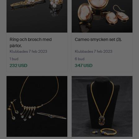
Ring och brosch med
Cameo smycken set (3).
pärlor.
Klubbades 7 feb 2023
Klubbades 7 feb 2023
1 bud
6 bud
232 USD
347 USD