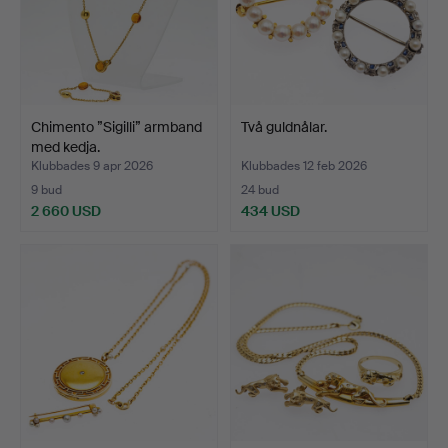
Chimento ”Sigilli” armband
Två guldnålar.
med kedja.
Klubbades 9 apr 2026
Klubbades 12 feb 2026
9 bud
24 bud
2 660 USD
434 USD