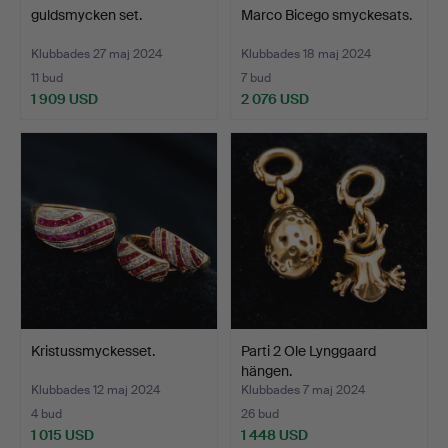
guldsmycken set.
Marco Bicego smyckesats.
Klubbades 27 maj 2024
Klubbades 18 maj 2024
11 bud
7 bud
1 909 USD
2 076 USD
Kristussmyckesset.
Parti 2 Ole Lynggaard
hängen.
Klubbades 12 maj 2024
Klubbades 7 maj 2024
4 bud
26 bud
1 015 USD
1 448 USD