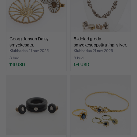
Georg Jensen Daisy
5-delad groda
smyckesats.
smyckesuppsättning, silver.
Klubbades 21 nov 2025
Klubbades 21 nov 2025
8 bud
8 bud
116 USD
174 USD