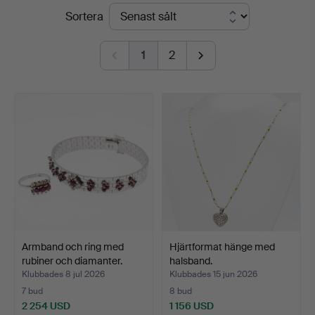
Slutpriser
Sortera
1
2
Armband och ring med
Hjärtformat hänge med
rubiner och diamanter.
halsband.
Klubbades 8 jul 2026
Klubbades 15 jun 2026
7 bud
8 bud
2 254 USD
1 156 USD