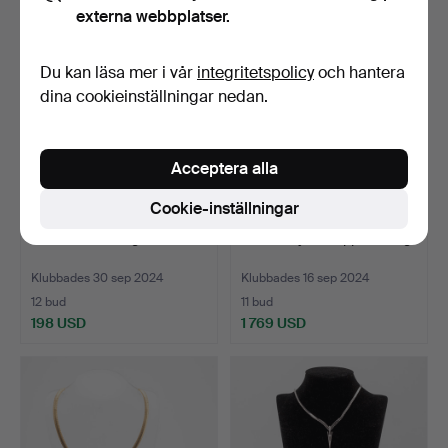
externa webbplatser.
Du kan läsa mer i vår
integritetspolicy
och hantera
dina cookieinställningar nedan.
Acceptera alla
Cookie-inställningar
Parti med 5 hängen.
korall smyckesuppsättning.
Klubbades 30 sep 2024
Klubbades 16 sep 2024
12 bud
11 bud
198 USD
1 769 USD