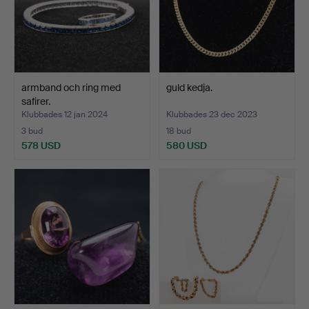
armband och ring med
guld kedja.
safirer.
Klubbades 12 jan 2024
Klubbades 23 dec 2023
3 bud
18 bud
578 USD
580 USD