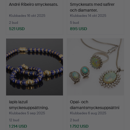
André Ribeiro smyckesats.
Smyckesats med safirer
och diamanter.
Klubbades 16 okt 2025
Klubbades 14 okt 2025
2 bud
5 bud
521 USD
895 USD
lapis lazuli
Opal- och
smyckesuppsättning.
diamantsmyckesuppsättni
ng.
Klubbades 5 sep 2025
Klubbades 6 aug 2025
12 bud
2 bud
1 214 USD
1 792 USD