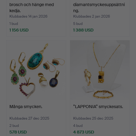
brosch och hänge med
diamantsmyckesuppsättni
kedja.
ng.
Klubbades 14 jan 2026
Klubbades 2 jan 2026
1 bud
5 bud
1 156 USD
1 388 USD
Många smycken.
”LAPPONIA” smyckesats.
Klubbades 27 dec 2025
Klubbades 25 dec 2025
2 bud
4 bud
578 USD
4 873 USD