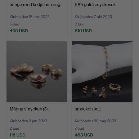
hänge med kedja och ring.
585 guld smyckeset.
Klubbades 18 nov 2023
Klubbades 7 okt 2023
5 bud
2 bud
405 USD
810 USD
Många smycken (3).
smycken set.
Klubbades 3 jun 2023
Klubbades 30 maj 2023
2 bud
7 bud
116 USD
463 USD