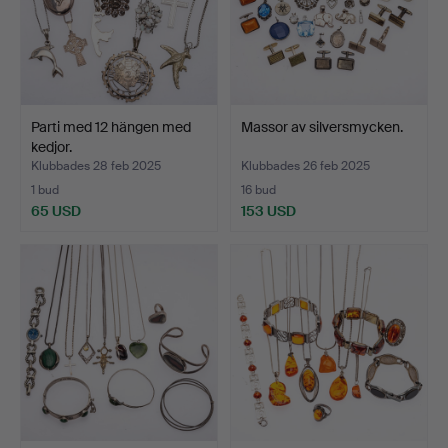
Parti med 12 hängen med
Massor av silversmycken.
kedjor.
Klubbades 28 feb 2025
Klubbades 26 feb 2025
1 bud
16 bud
65 USD
153 USD