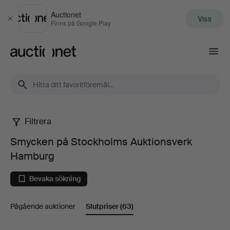
Auctionet
Visa
Stäng
Finns på Google Play
Auctionet.com
Filtrera
Smycken
Smycken på Stockholms Auktionsverk
på
Hamburg
Stockholms
Bevaka sökning
Auktionsverk
Pågående auktioner
Slutpriser
(63)
Hamburg