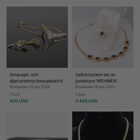
Smaragd- och
Safirsmycken set av
diamantsmyckesuppsättni
juvelerare 'WEHMER'.
ng.
Klubbades 23 apr 2024
Klubbades 19 apr 2024
7 bud
3 bud
405 USD
3 468 USD