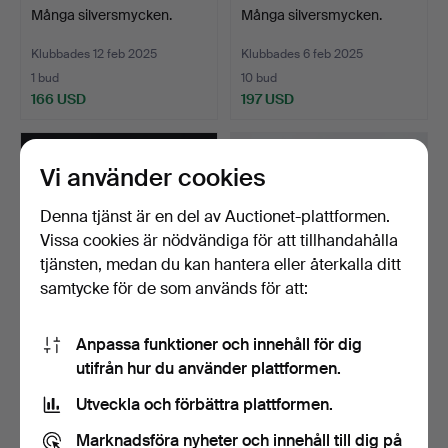
Många silversmycken.
Många silversmycken.
Klubbades 12 feb 2025
Klubbades 6 feb 2025
1 bud
10 bud
166 USD
197 USD
Vi använder cookies
Denna tjänst är en del av Auctionet-plattformen.
Vissa cookies är nödvändiga för att tillhandahålla
tjänsten, medan du kan hantera eller återkalla ditt
samtycke för de som används för att:
Anpassa funktioner och innehåll för dig
diamantsmyckesuppsättni
”BVLGARI” smyckesats.
utifrån hur du använder plattformen.
ng.
Klubbades 17 jan 2025
Klubbades 10 dec 2024
Utveckla och förbättra plattformen.
6 bud
1 bud
3 468 USD
3 017 USD
Marknadsföra nyheter och innehåll till dig på