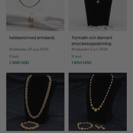
halsband med armband.
Turmalin och diamant
smyckesuppsättning.
Klubbades 23 aug 2024
Klubbades 4 jun 2024
6 bud
8 bud
1 388 USD
1 850 USD