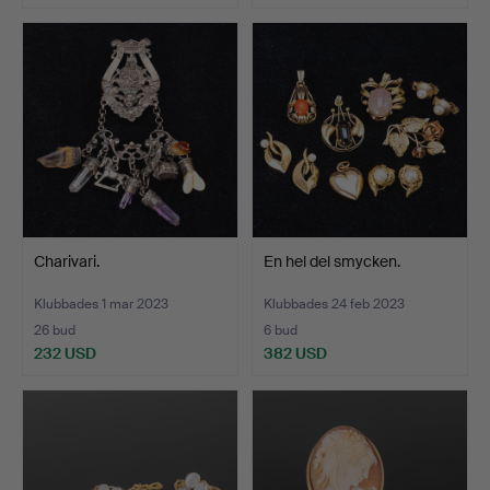
Charivari.
En hel del smycken.
Klubbades 1 mar 2023
Klubbades 24 feb 2023
26 bud
6 bud
232 USD
382 USD