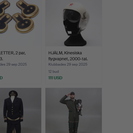
ETTER, 2 par,
HJÄLM, Kinesiska
3.
flygvapnet, 2000-tal.
des 29 sep 2025
Klubbades 29 sep 2025
12 bud
SD
111 USD