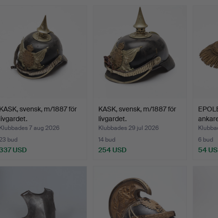
KASK, svensk, m/1887 för
KASK, svensk, m/1887 för
EPOLE
livgardet.
livgardet.
ankare
Klubbades 7 aug 2026
Klubbades 29 jul 2026
Klubbad
23 bud
14 bud
6 bud
337 USD
254 USD
54 U