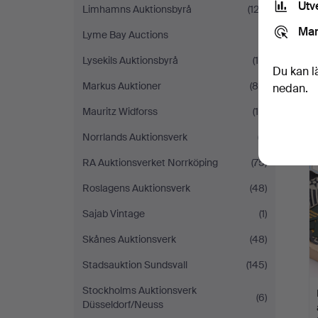
Utv
Limhamns Auktionsbyrå
(123)
Mar
Lyme Bay Auctions
(1)
Lysekils Auktionsbyrå
(16)
Du kan l
Markus Auktioner
(80)
nedan.
Mauritz Widforss
(10)
Norrlands Auktionsverk
(7)
RA Auktionsverket Norrköping
(75)
Roslagens Auktionsverk
(48)
Sajab Vintage
(1)
Skånes Auktionsverk
(48)
Stadsauktion Sundsvall
(145)
Stockholms Auktionsverk
(6)
Düsseldorf/Neuss