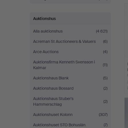
Andersson
Linköping
Auktionshus
Alla auktionshus
(4 621)
Acreman St Auctioneers & Valuers
(6)
Arce Auctions
(4)
Auktionsfirma Kenneth Svensson i
(11)
Kalmar
Auktionshaus Blank
(5)
Auktionshaus Bossard
(2)
Auktionshaus Stuber's
(2)
Hammerschlag
Auktionshuset Kolonn
(307)
Auktionshuset STO Bohuslän
(7)