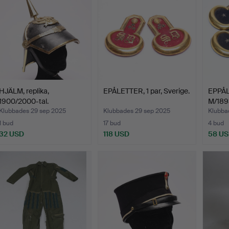
HJÄLM, replika,
EPÅLETTER, 1 par, Sverige.
EPPÅL
1900/2000-tal.
M/189
Klubbades 29 sep 2025
Klubbades 29 sep 2025
Klubba
1 bud
17 bud
4 bud
32 USD
118 USD
58 U