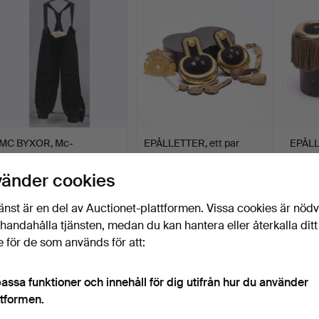
MC BYXOR, Mc-
EPÅLLETTER, ett par
EPÅLL
ordonnans, längd ca. 110
m/1860 med tillbehör.
m/1860
cm.
Klubbades 6 jan 2026
Klubbades 17 dec 2025
Klubba
vänder cookies
7 bud
17 bud
13 bud
90 USD
100 USD
81 US
änst är en del av Auctionet-plattformen. Vissa cookies är nöd
illhandahålla tjänsten, medan du kan hantera eller återkalla ditt
 för de som används för att:
assa funktioner och innehåll för dig utifrån hur du använder
ttformen.