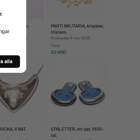
r.
TT, aiguillette.
PARTI MILITARIA, knappar,
ingar
märken.
des 12 nov 2025
Klubbades 8 nov 2025
1 bud
D
32 USD
a alla
CKA, II BAT.
EPÅLETTER, ett par, 1900-
tal.