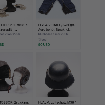
TER, 2 st, m/1817,
FLYGOVERALL, Sverige,
vgrenadjärr…
Aero behör, Stockhol…
des 21 apr 2026
Klubbades 6 mar 2026
13 bud
USD
90 USD
ÖSSOR, 2st, skinn,
HJÄLM. Luftschutz M38 "