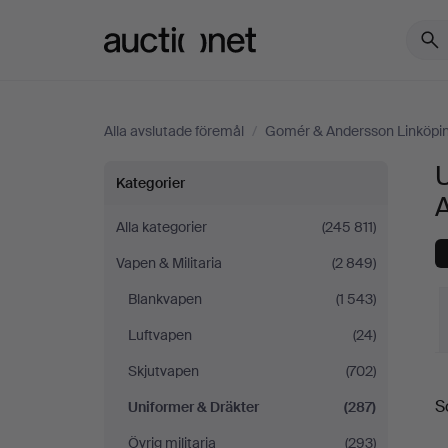
Auctionet.com
Alla avslutade föremål
/
Gomér & Andersson Linköpi
Uniformer
Kategorier
&
Alla kategorier
(245 811)
Vapen & Militaria
(2 849)
Dräkter
Blankvapen
(1 543)
på
Luftvapen
(24)
Gomér
Skjutvapen
(702)
S
S
Uniformer & Dräkter
(287)
&
Övrig militaria
(293)