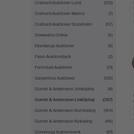
Crafoord Auktioner Lund
(120)
Crafoord Auktioner Malmö
(7)
Crafoord Auktioner Stockholm
(117)
Dreweatts Online
(5)
Ekenbergs Auktioner
(8)
Falun Auktionsbyrå
(2)
Formstad Auktioner
(13)
Garpenhus Auktioner
(126)
Gomér & Andersson Jönköping
(8)
Gomér & Andersson Linköping
(287)
Gomér & Andersson Norrköping
(164)
Gomér & Andersson Nyköping
(46)
Göteborgs Auktionsverk
(81)