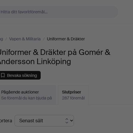
ng
/
Vapen & Militaria
/
Uniformer & Dräkter
Uniformer & Dräkter på Gomér &
Andersson Linköping
Bevaka sökning
Pågående auktioner
Slutpriser
Se föremål du kan bjuda på
287 föremål
lutpriser
ortera