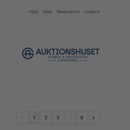
Hjälp
Sälja
Skapa konto
Logga in
1
2
3
…
6