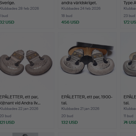
Sverige.
andra världskriget.
Type A
Klubbades 28 feb 2026
Klubbades 24 feb 2026
Klubba
1 bud
18 bud
23 bud
32 USD
456 USD
172 U
EPÅLETTER, ett par,
EPÅLETTER, ett par, 1900-
EPÅLET
löjtnant vid Andra liv…
tal.
tal.
Klubbades 22 jan 2026
Klubbades 21 jan 2026
Klubba
20 bud
20 bud
11 bud
121 USD
132 USD
74 US