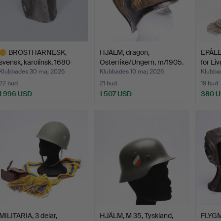
BRÖSTHARNESK,
HJÄLM, dragon,
EPÅLET
svensk, karolinsk, 1680-
Österrike/Ungern, m/1905.
för Li
tals…
Klubbades 30 maj 2026
Klubbades 10 maj 2026
Klubba
22 bud
21 bud
19 bud
1 996 USD
1 507 USD
380 
valt
öremål
MILITARIA, 3 delar,
HJÄLM, M 35, Tyskland,
FLYGM