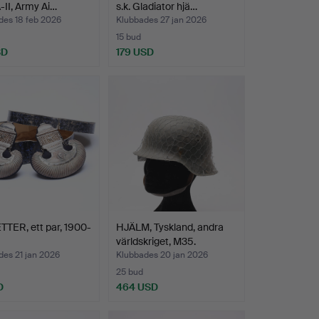
-II, Army Ai…
s.k. Gladiator hjä…
des 18 feb 2026
Klubbades 27 jan 2026
15 bud
SD
179 USD
TER, ett par, 1900-
HJÄLM, Tyskland, andra
världskriget, M35.
des 21 jan 2026
Klubbades 20 jan 2026
25 bud
D
464 USD