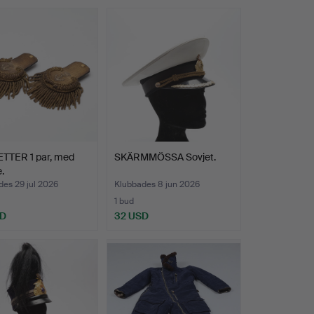
TTER 1 par, med
SKÄRMMÖSSA Sovjet.
.
es 29 jul 2026
Klubbades 8 jun 2026
1 bud
SD
32 USD