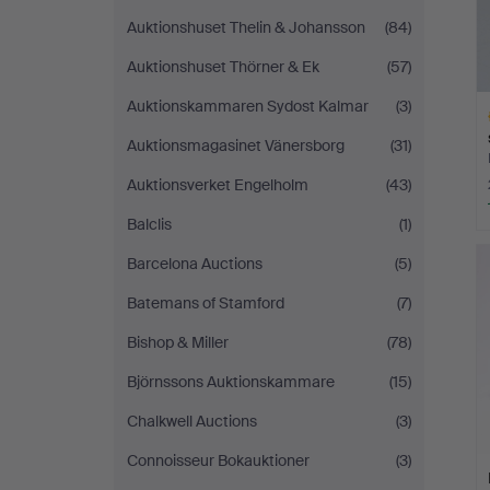
Auktionshuset Thelin & Johansson
(84)
Auktionshuset Thörner & Ek
(57)
Auktionskammaren Sydost Kalmar
(3)
Auktionsmagasinet Vänersborg
(31)
Auktionsverket Engelholm
(43)
Balclis
(1)
Ut
f
Barcelona Auctions
(5)
Batemans of Stamford
(7)
Bishop & Miller
(78)
Björnssons Auktionskammare
(15)
Chalkwell Auctions
(3)
Connoisseur Bokauktioner
(3)