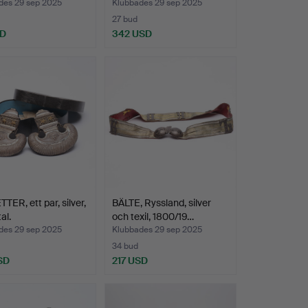
des 29 sep 2025
Klubbades 29 sep 2025
27 bud
SD
342 USD
TER, ett par, silver,
BÄLTE, Ryssland, silver
al.
och texil, 1800/19…
des 29 sep 2025
Klubbades 29 sep 2025
34 bud
SD
217 USD