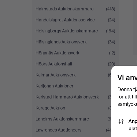
Halmstads Auktionskammare
(418)
Handelslagret Auktionsservice
(24)
Helsingborgs Auktionskammare
(164)
Hälsinglands Auktionsverk
(34)
Höganäs Auktionsverk
(12)
Höörs Auktionshall
(20)
Kalmar Auktionsverk
(63)
Vi an
Karljohan Auktioner
(1)
Denna tj
för att t
Karlstad Hammarö Auktionsverk
(35)
samtycke
Kurage Auktion
(33)
Laholms Auktionskammare
(64)
Anp
pla
Lawrences Auctioneers
(461)