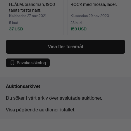
HJÄLM, brandman, 1900-
ROCK med mössa, läder.
talets första hälft.
Klubbades 27 nov 2021
Klubbades 29 nov 2020
5 bud
23 bud
37 USD
159 USD
Visa fler föremål
Bevaka sökning
Auktionsarkivet
Du söker i vårt arkiv över avslutade auktioner.
Visa pågående auktioner istället.