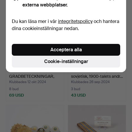
externa webbplatser.
Utvalt
föremål
Du kan läsa mer i vår
integritetspolicy
och hantera
dina cookieinställningar nedan.
Acceptera alla
Cookie-inställningar
UNIFORMSEMBLEM OCH
OFFICERSMÖSSA,
GRADBETECKNINGAR,
sovjetisk, 1900-talets andr…
Flygv…
Klubbades 12 okt 2024
Klubbades 26 sep 2024
8 bud
3 bud
69 USD
43 USD