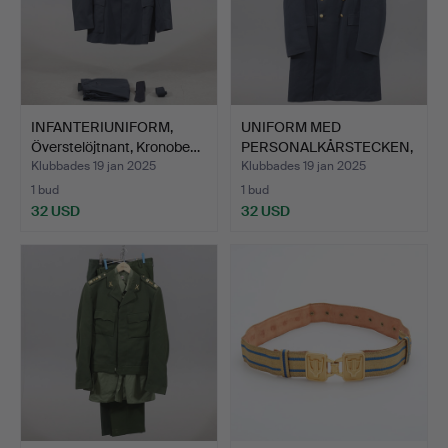
INFANTERIUNIFORM,
UNIFORM MED
Överstelöjtnant, Kronobe…
PERSONALKÅRSTECKEN,
Överstelöj…
Klubbades 19 jan 2025
Klubbades 19 jan 2025
1 bud
1 bud
32 USD
32 USD