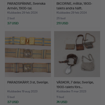
PARADSPÄNNE, Svenska
BICORNE, militär, 1800-
Armén, 1900-tal.
talets andra hälft.
Klubbades 29 feb 2024
Klubbades 29 feb 2024
2 bud
25 bud
37 USD
211 USD
PARADSKÄRP, 3 st, Sverige.
VÄSKOR, 7 delar, Sverige,
1900-talets förs…
Klubbades 19 aug 2023
Klubbades 11 mar 2023
5 bud
11 bud
37 USD
74 USD