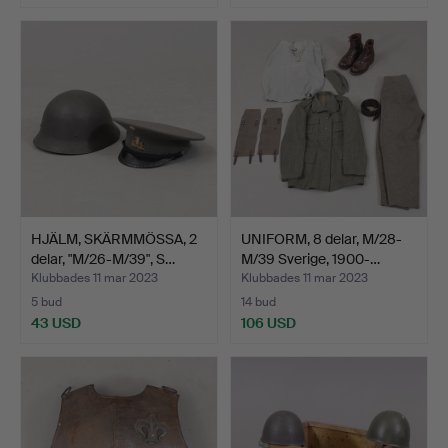
HJÄLM, SKÄRMMÖSSA, 2
UNIFORM, 8 delar, M/28-
delar, "M/26-M/39", S…
M/39 Sverige, 1900-…
Klubbades 11 mar 2023
Klubbades 11 mar 2023
5 bud
14 bud
43 USD
106 USD