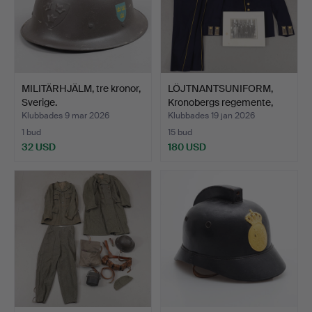
MILITÄRHJÄLM, tre kronor,
LÖJTNANTSUNIFORM,
Sverige.
Kronobergs regemente,
19…
Klubbades 9 mar 2026
Klubbades 19 jan 2026
1 bud
15 bud
32 USD
180 USD