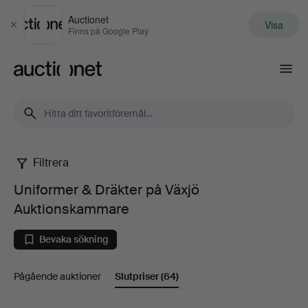
Auctionet
Visa
Stäng
Finns på Google Play
Auctionet.com
Filtrera
Uniformer
Uniformer & Dräkter på Växjö
&
Auktionskammare
Dräkter
Bevaka sökning
på
Pågående auktioner
Slutpriser
(64)
Växjö