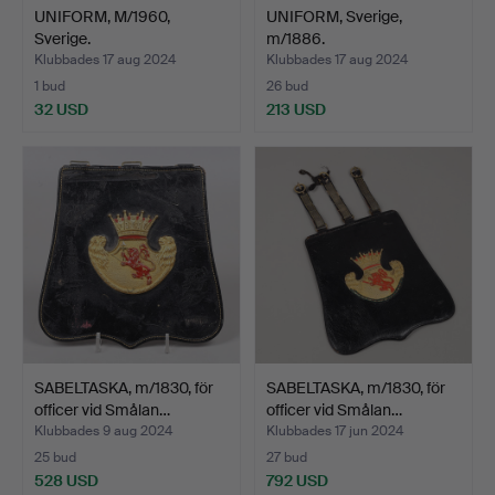
UNIFORM, M/1960,
UNIFORM, Sverige,
Sverige.
m/1886.
Klubbades 17 aug 2024
Klubbades 17 aug 2024
1 bud
26 bud
32 USD
213 USD
SABELTASKA, m/1830, för
SABELTASKA, m/1830, för
officer vid Smålan…
officer vid Smålan…
Klubbades 9 aug 2024
Klubbades 17 jun 2024
25 bud
27 bud
528 USD
792 USD