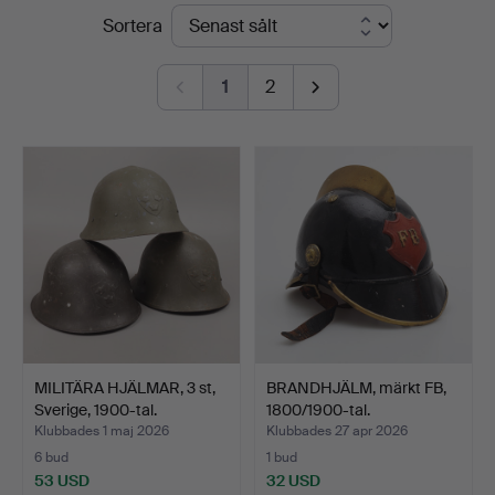
Slutpriser
Sortera
Auktionskammare
1
2
MILITÄRA HJÄLMAR, 3 st,
BRANDHJÄLM, märkt FB,
Sverige, 1900-tal.
1800/1900-tal.
Klubbades 1 maj 2026
Klubbades 27 apr 2026
6 bud
1 bud
53 USD
32 USD