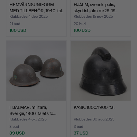
HEMVÄRNSUNIFORM
HJÄLM, svensk, polis,
MED TILLBEHÖR, 1940-tal.
skyddshjälm m/26, 19…
Klubbades 4 dec 2025
Klubbades 15 nov 2025
21 bud
20 bud
180 USD
180 USD
HJÄLMAR, militära,
KASK, 1800/1900-tal.
Sverige, 1900-talets fö…
Klubbades 4 okt 2025
Klubbades 30 aug 2025
3 bud
3 bud
39 USD
37 USD