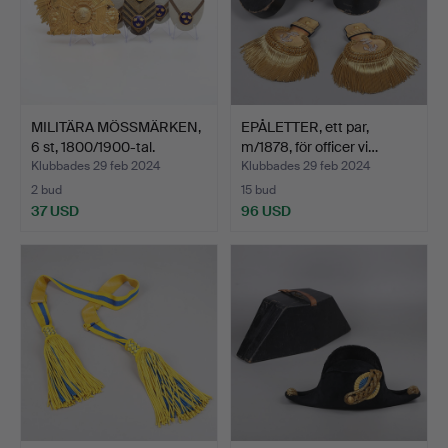
MILITÄRA MÖSSMÄRKEN,
EPÅLETTER, ett par,
6 st, 1800/1900-tal.
m/1878, för officer vi…
Klubbades 29 feb 2024
Klubbades 29 feb 2024
2 bud
15 bud
37 USD
96 USD