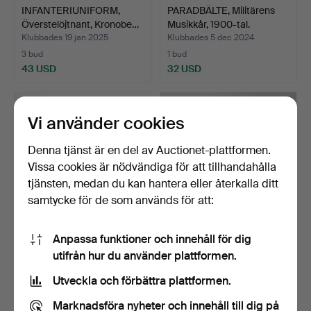
INFANTERIUNIFORM,
PARADBÄLTE, Militärens
Överstelöjtnant, Kronobe…
Musikkår, 1900-tal.
Klubbades 19 jan 2025
Klubbades 5 dec 2024
3 bud
1 bud
43 USD
32 USD
Vi använder cookies
Denna tjänst är en del av Auctionet-plattformen.
Vissa cookies är nödvändiga för att tillhandahålla
tjänsten, medan du kan hantera eller återkalla ditt
samtycke för de som används för att:
Anpassa funktioner och innehåll för dig
KÄPPI, m/1858.
HARNESK, Frankrike,
utifrån hur du använder plattformen.
1800-tal.
Klubbades 3 nov 2024
Klubbades 14 okt 2024
Utveckla och förbättra plattformen.
27 bud
36 bud
235 USD
385 USD
Marknadsföra nyheter och innehåll till dig på