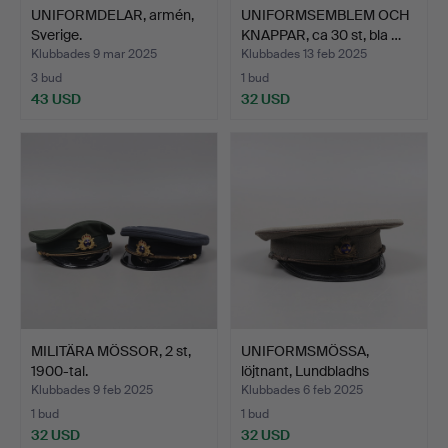
UNIFORMDELAR, armén,
UNIFORMSEMBLEM OCH
Sverige.
KNAPPAR, ca 30 st, bla …
Klubbades 9 mar 2025
Klubbades 13 feb 2025
3 bud
1 bud
43 USD
32 USD
MILITÄRA MÖSSOR, 2 st,
UNIFORMSMÖSSA,
1900-tal.
löjtnant, Lundbladhs
Hälsin…
Klubbades 9 feb 2025
Klubbades 6 feb 2025
1 bud
1 bud
32 USD
32 USD