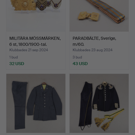
MILITÄRA MÖSSMÄRKEN,
PARADBÄLTE, Sverige,
6 st, 1800/1900-tal.
m/60.
Klubbades 21 sep 2024
Klubbades 23 aug 2024
1 bud
3 bud
32 USD
43 USD