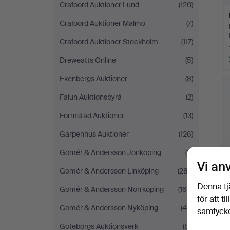
Crafoord Auktioner Lund
(120)
Crafoord Auktioner Malmö
(7)
Crafoord Auktioner Stockholm
(117)
Dreweatts Online
(5)
Ekenbergs Auktioner
(8)
Falun Auktionsbyrå
(2)
Formstad Auktioner
(13)
Garpenhus Auktioner
(126)
Gomér & Andersson Jönköping
(8)
Vi an
Gomér & Andersson Linköping
(287)
Denna tj
Gomér & Andersson Norrköping
(164)
för att t
Gomér & Andersson Nyköping
(46)
samtycke
Göteborgs Auktionsverk
(81)