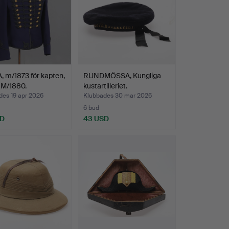
, m/1873 för kapten,
RUNDMÖSSA, Kungliga
 M/1880.
kustartilleriet.
des 19 apr 2026
Klubbades 30 mar 2026
6 bud
SD
43 USD