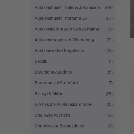
Auktionshuset Thelin & Johansson
(84)
Auktionshuset Thörner & Ek
(57)
Auktionskammaren Sydost Kalmar
(3)
Auktionsmagasinet Vänersborg
(31)
Auktionsverket Engelholm
(43)
Balclis
(1)
Barcelona Auctions
(5)
Batemans of Stamford
(7)
Bishop & Miller
(78)
Björnssons Auktionskammare
(15)
Chalkwell Auctions
(3)
Connoisseur Bokauktioner
(3)