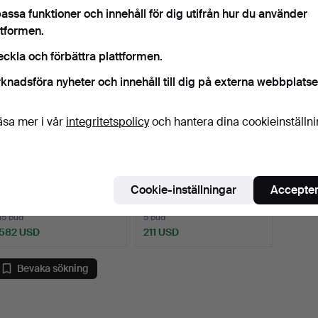
assa funktioner och innehåll för dig utifrån hur du använder
ttformen.
eckla och förbättra plattformen.
knadsföra nyheter och innehåll till dig på externa webbplatse
äsa mer i vår
integritetspolicy
och hantera dina cookieinställn
PICKELHJÄLM, m/1879-
KRUTFLASKA,MÄSSING,
1900 för livgardet.
MED SMÅLANDS
Cookie-inställningar
Accepter
REGEMENTE…
Klubbades 1 nov 2024
Klubbades 6 maj 2024
15 bud
5 bud
582 USD
211 USD
Bevaka sökning