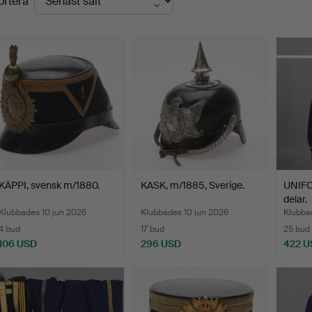
ortera
KÄPPI, svensk m/1880.
KASK, m/1885, Sverige.
UNIFO
delar.
Klubbades 10 jun 2026
Klubbades 10 jun 2026
Klubba
4 bud
17 bud
25 bud
106 USD
296 USD
422 U