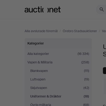
Auctionet.com
Alla avslutade föremål
/
Örebro Stadsauktioner
/
Va
Uniformer
Kategorier
U
&
Alla kategorier
(16 334)
Vapen & Militaria
(258)
Dräkter
Blankvapen
(111)
på
Luftvapen
(19)
Örebro
Skjutvapen
(42)
Uniformer & Dräkter
(18)
Stadsauktioner
S
Övrig militaria
(68)