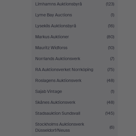
Limhamns Auktionsbyrå
(123)
Lyme Bay Auctions
(1)
Lysekils Auktionsbyrå
(16)
Markus Auktioner
(80)
Mauritz Widforss
(10)
Norrlands Auktionsverk
(7)
RA Auktionsverket Norrköping
(75)
Roslagens Auktionsverk
(48)
Sajab Vintage
(1)
Skånes Auktionsverk
(48)
Stadsauktion Sundsvall
(145)
Stockholms Auktionsverk
(6)
Düsseldorf/Neuss