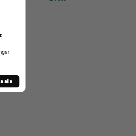
r.
ingar
a alla