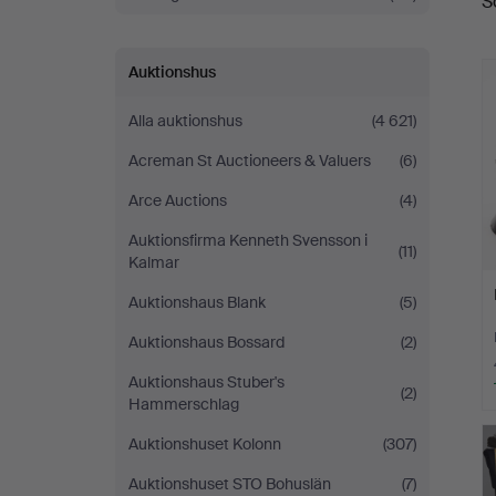
S
Auktionshus
Alla auktionshus
(4 621)
Acreman St Auctioneers & Valuers
(6)
Arce Auctions
(4)
Auktionsfirma Kenneth Svensson i
(11)
Kalmar
Auktionshaus Blank
(5)
Auktionshaus Bossard
(2)
Auktionshaus Stuber's
(2)
Hammerschlag
Auktionshuset Kolonn
(307)
Auktionshuset STO Bohuslän
(7)