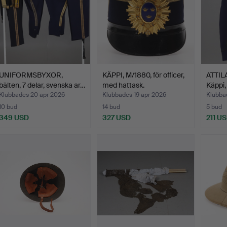
UNIFORMSBYXOR,
KÄPPI, M/1880, för officer,
ATTILA
bälten, 7 delar, svenska ar…
med hattask.
Käppi,
Klubbades 20 apr 2026
Klubbades 19 apr 2026
Klubba
10 bud
14 bud
5 bud
349 USD
327 USD
211 U