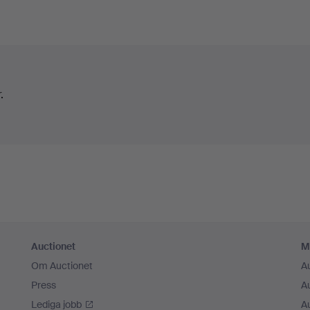
.
Auctionet
M
Om Auctionet
A
Press
A
Lediga jobb
A