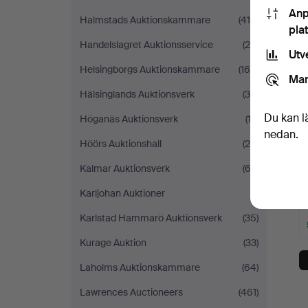
Anp
Halmstads Auktionskammare
(418)
pla
Handelslagret Auktionsservice
(24)
Utv
Helsingborgs Auktionskammare
(164)
Mar
Hälsinglands Auktionsverk
(34)
Du kan l
Höganäs Auktionsverk
(12)
nedan.
Höörs Auktionshall
(20)
Kalmar Auktionsverk
(63)
Karljohan Auktioner
(1)
Karlstad Hammarö Auktionsverk
(35)
Kurage Auktion
(33)
Laholms Auktionskammare
(64)
Lawrences Auctioneers
(461)