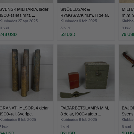
SVENSK MILITARIA, läder
SNÖBLUSAR &
MILIT
1900-talets mitt, …
RYGGSÄCK m.m, 11 delar,
m.m, 9
1900-t…
Klubbades 27 apr 2025
Klubbades 9 feb 2025
Klubba
11 bud
5 bud
8 bud
248 USD
53 USD
79 US
GRANATHYLSOR, 4 delar,
FÄLTARBETSLAMPA M.M,
BAJON
1900-tal, Sverige.
3 delar, 1900-talets …
Svens
Klubbades 9 feb 2025
Klubbades 9 feb 2025
Klubba
7 bud
1 bud
6 bud
64 USD
32 USD
53 U