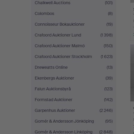
Chalkwell Auctions
(101)
Colombos
(8)
Connoisseur Bokauktioner
(19)
Crafoord Auktioner Lund
(1 398)
Crafoord Auktioner Malmö
(150)
Crafoord Auktioner Stockholm
(1 623)
Dreweatts Online
(13)
Ekenbergs Auktioner
(39)
Falun Auktionsbyrå
(123)
Formstad Auktioner
(142)
Garpenhus Auktioner
(2 246)
Gomér & Andersson Jönköping
(95)
Gomér & Andersson Linköping
(2 848)