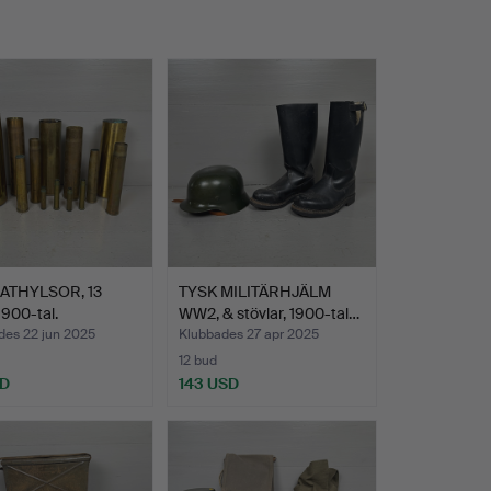
ATHYLSOR, 13
TYSK MILITÄRHJÄLM
1900-tal.
WW2, & stövlar, 1900-tal…
des 22 jun 2025
Klubbades 27 apr 2025
12 bud
SD
143 USD