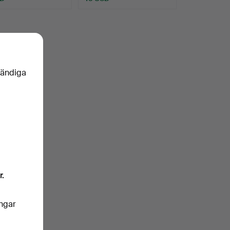
vändiga
r.
ingar