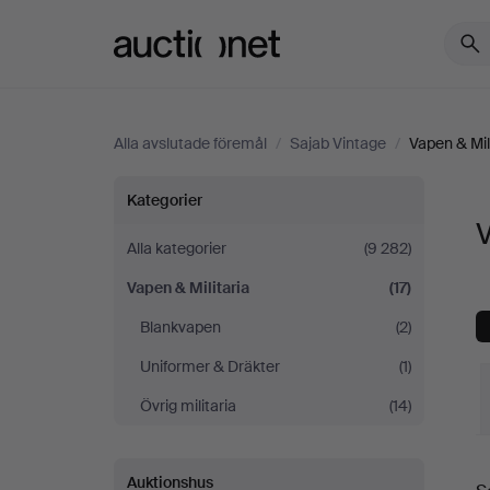
Auctionet.com
Alla avslutade föremål
/
Sajab Vintage
/
Vapen & Mil
Vapen
Kategorier
V
&
Alla kategorier
(9 282)
Vapen & Militaria
(17)
Militaria
Blankvapen
(2)
på
Uniformer & Dräkter
(1)
Sajab
Övrig militaria
(14)
Vintage
S
Auktionshus