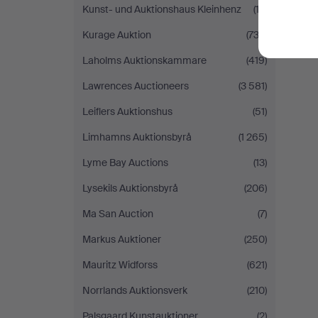
Kunst- und Auktionshaus Kleinhenz
(13)
Kurage Auktion
(733)
Laholms Auktionskammare
(419)
Lawrences Auctioneers
(3 581)
Leiflers Auktionshus
(51)
Limhamns Auktionsbyrå
(1 265)
Lyme Bay Auctions
(13)
Lysekils Auktionsbyrå
(206)
Ma San Auction
(7)
Markus Auktioner
(250)
Mauritz Widforss
(621)
Norrlands Auktionsverk
(210)
Palsgaard Kunstauktioner
(2)