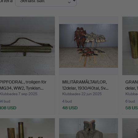
ortera
PIPFODRAL, troligen för
MILITÄRAMÅLTAVLOR,
GRAN
MG34, WW2, Tysklan…
12delar, 1930/40tal, Sv…
delar, 
Klubbades 7 sep 2025
Klubbades 22 jun 2025
Klubba
14 bud
4 bud
6 bud
108 USD
48 USD
58 U