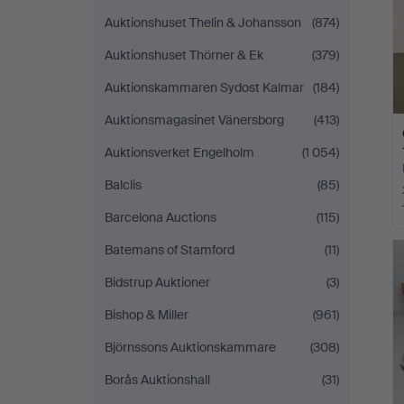
Auktionshuset Thelin & Johansson
(874)
Auktionshuset Thörner & Ek
(379)
Auktionskammaren Sydost Kalmar
(184)
Auktionsmagasinet Vänersborg
(413)
Auktionsverket Engelholm
(1 054)
Balclis
(85)
Barcelona Auctions
(115)
Batemans of Stamford
(11)
Bidstrup Auktioner
(3)
Bishop & Miller
(961)
Björnssons Auktionskammare
(308)
Borås Auktionshall
(31)