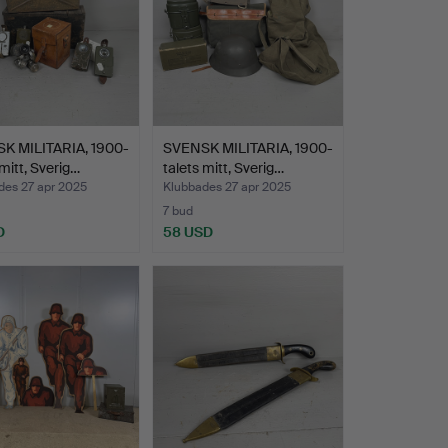
K MILITARIA, 1900-
SVENSK MILITARIA, 1900-
 mitt, Sverig…
talets mitt, Sverig…
des 27 apr 2025
Klubbades 27 apr 2025
7 bud
D
58 USD