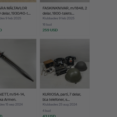
ÄRA MÅLTAVLOR
FASKINKNIVAR, m/1848, 2
 delar, 1930/40-t…
delar, 1800-talets…
des 9 feb 2025
Klubbades 9 feb 2025
16 bud
D
259 USD
ETT, m/94-14,
KURIOSA, parti, 7 delar,
ka Armen.
bl.a telefoner, s…
des 15 sep 2024
Klubbades 25 aug 2024
4 bud
SD
43 USD