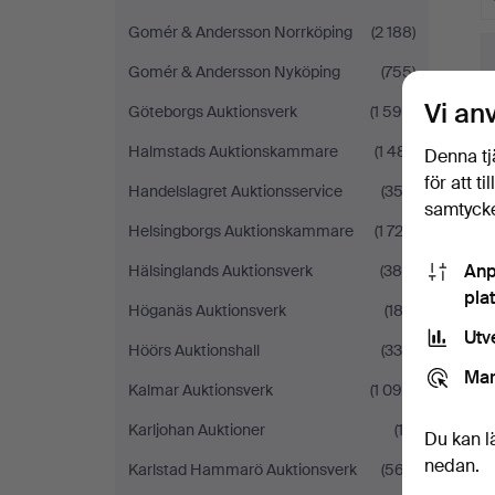
Gomér & Andersson Norrköping
(2 188)
Gomér & Andersson Nyköping
(755)
Vi an
Göteborgs Auktionsverk
(1 594)
Halmstads Auktionskammare
(1 481)
Denna tj
för att t
Handelslagret Auktionsservice
(352)
samtycke
Helsingborgs Auktionskammare
(1 722)
Anp
Hälsinglands Auktionsverk
(380)
pla
Höganäs Auktionsverk
(182)
Utv
Höörs Auktionshall
(336)
Mar
Kalmar Auktionsverk
(1 090)
Karljohan Auktioner
(13)
Du kan l
nedan.
Karlstad Hammarö Auktionsverk
(567)