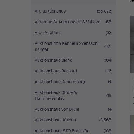
S
Alla auktionshus
(55 876)
Acreman St Auctioneers & Valuers
(55)
Arce Auctions
(33)
Auktionsfirma Kenneth Svensson i
(321)
Kalmar
Auktionshaus Blank
(184)
Auktionshaus Bossard
(46)
Auktionshaus Dannenberg
(4)
Auktionshaus Stuber's
(19)
Hammerschlag
Auktionshaus von Brühl
(4)
Auktionshuset Kolonn
(3 565)
Auktionshuset STO Bohuslän
(165)