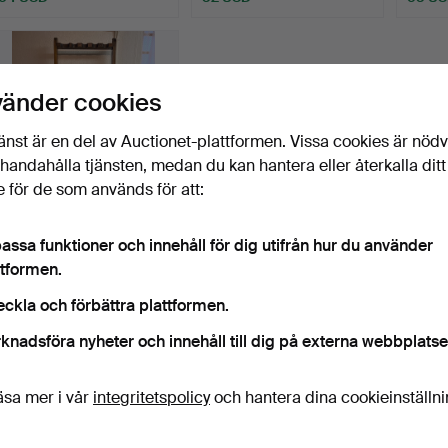
vänder cookies
änst är en del av Auctionet-plattformen. Vissa cookies är nöd
illhandahålla tjänsten, medan du kan hantera eller återkalla ditt
 för de som används för att:
VAPENSTÄLL, 1900-tal.
assa funktioner och innehåll för dig utifrån hur du använder
ttformen.
Klubbades 20 aug 2023
eckla och förbättra plattformen.
6 bud
48 USD
knadsföra nyheter och innehåll till dig på externa webbplatse
Bevaka sökning
äsa mer i vår
integritetspolicy
och hantera dina cookieinställn