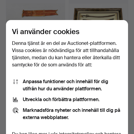
Vi använder cookies
Denna tjänst är en del av Auctionet-plattformen.
Vissa cookies är nödvändiga för att tillhandahålla
SVÄRD, Salampasu,
SABEL, Monterad på tavla,
tjänsten, medan du kan hantera eller återkalla ditt
proveniens Kongo, 1960-t…
Saudiarabien, 18…
samtycke för de som används för att:
4 dagar
6 dagar
2 bud
Värdering
40 USD
317 USD
Anpassa funktioner och innehåll för dig
utifrån hur du använder plattformen.
Utveckla och förbättra plattformen.
Marknadsföra nyheter och innehåll till dig på
externa webbplatser.