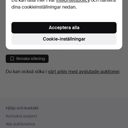
Du kan läsa mer i vår
integritetspolicy
och hantera
dina cookieinställningar nedan.
MACHETE, Collins & Co,
Hartford, "Legitimu…
Acceptera alla
7 dagar
1 bud
Cookie-inställningar
32 USD
Bevaka sökning
Du kan också söka i
vårt arkiv med avslutade auktioner
.
Sidfotsnavigation
Hjälp och kontakt
Kontakta support
Alla auktionshus