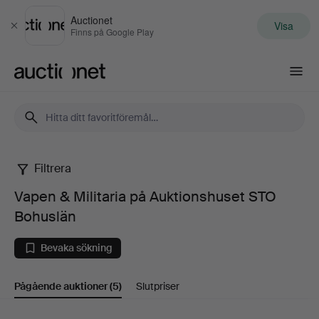
Auctionet
Visa
Stäng
Finns på Google Play
Auctionet.com
Filtrera
Vapen
Vapen & Militaria på Auktionshuset STO
&
Bohuslän
Militaria
Bevaka sökning
på
Pågående auktioner
(5)
Slutpriser
Auktionshuset