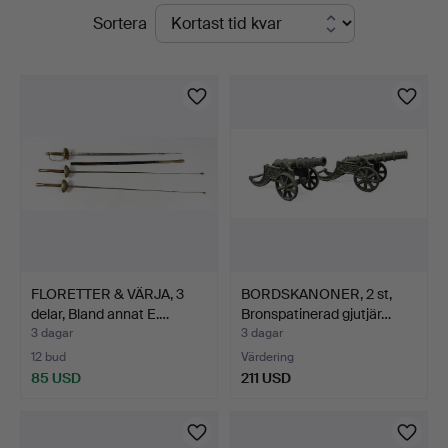
Pågående
Sortera
STO
auktioner
Bohuslän
FLORETTER & VÄRJA, 3
BORDSKANONER, 2 st,
delar, Bland annat E.…
Bronspatinerad gjutjär…
3 dagar
3 dagar
12 bud
Värdering
85 USD
211 USD