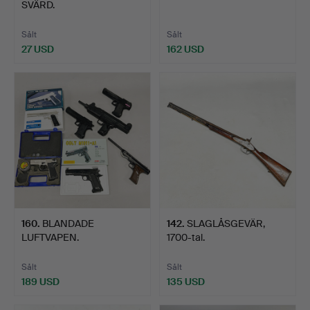
SVÄRD.
Sålt
Sålt
27 USD
162 USD
160
.
BLANDADE
142
.
SLAGLÅSGEVÄR,
LUFTVAPEN.
1700-tal.
Sålt
Sålt
189 USD
135 USD