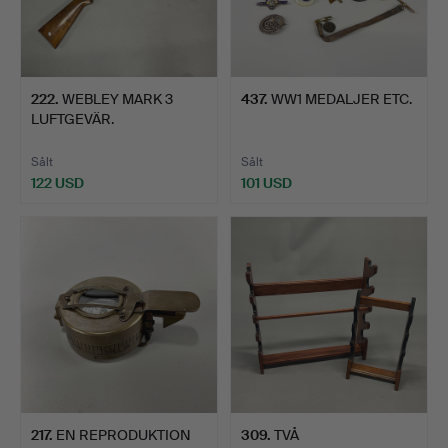
222
.
WEBLEY MARK 3
437
.
WW1 MEDALJER ETC.
LUFTGEVÄR.
Sålt
Sålt
122 USD
101 USD
217
.
EN REPRODUKTION
309
.
TVÅ