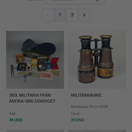
Auctions
1
3
353
.
MILITARIA FRÅN
MILITÄRKIKARE.
ANDRA VÄRLDSKRIGET
M.M.
Klubbades 30 jul 2026
Sålt
1 bud
74 USD
21 USD