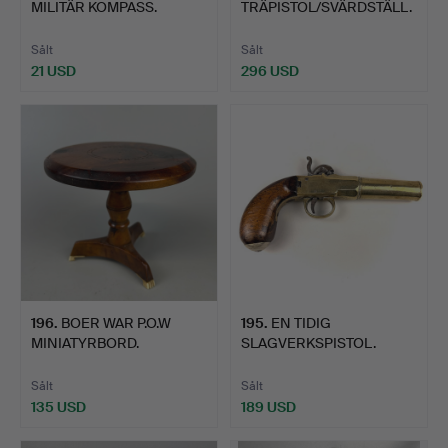
MILITÄR KOMPASS.
TRÄPISTOL/SVÄRDSTÄLL.
Sålt
Sålt
21 USD
296 USD
196
.
BOER WAR P.O.W
195
.
EN TIDIG
MINIATYRBORD.
SLAGVERKSPISTOL.
Sålt
Sålt
135 USD
189 USD