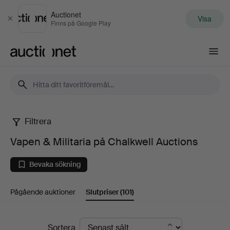
Auctionet
Visa
Stäng
Finns på Google Play
Auctionet.com
Filtrera
Vapen
Vapen & Militaria på Chalkwell Auctions
&
Bevaka sökning
Militaria
Pågående auktioner
Slutpriser
(101)
på
Chalkwell
Slutpriser
Sortera