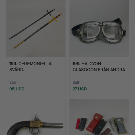
193
.
CEREMONIELLA
199
.
HALCYON-
SVÄRD.
GLASÖGON FRÅN ANDRA
VÄRLDSKRIGET.
Sålt
Sålt
95 USD
27 USD