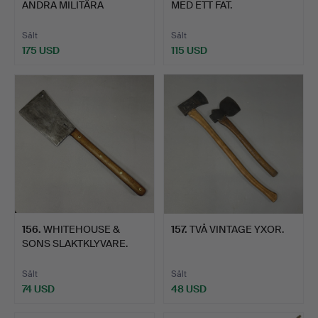
ANDRA MILITÄRA
MED ETT FAT.
FÖREMÅL.
Sålt
Sålt
175 USD
115 USD
156
.
WHITEHOUSE &
157
.
TVÅ VINTAGE YXOR.
SONS SLAKTKLYVARE.
Sålt
Sålt
74 USD
48 USD