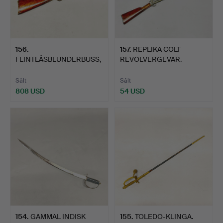
156
.
157
.
REPLIKA COLT
FLINTLÅSBLUNDERBUSS,
REVOLVERGEVÄR.
1700-TAL.
Sålt
Sålt
808 USD
54 USD
154
.
GAMMAL INDISK
155
.
TOLEDO-KLINGA.