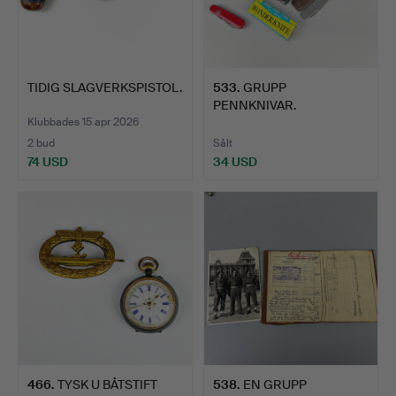
TIDIG SLAGVERKSPISTOL.
533
.
GRUPP
PENNKNIVAR.
Klubbades 15 apr 2026
2 bud
Sålt
74 USD
34 USD
466
.
TYSK U BÅTSTIFT
538
.
EN GRUPP