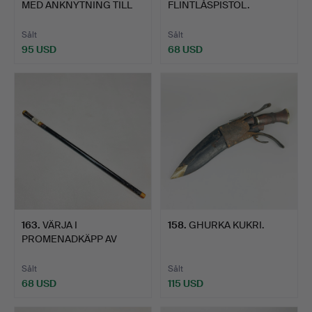
MED ANKNYTNING TILL
FLINTLÅSPISTOL.
ANDRA VÄ…
Sålt
Sålt
95 USD
68 USD
163
.
VÄRJA I
158
.
GHURKA KUKRI.
PROMENADKÄPP AV
EBONIT.
Sålt
Sålt
68 USD
115 USD