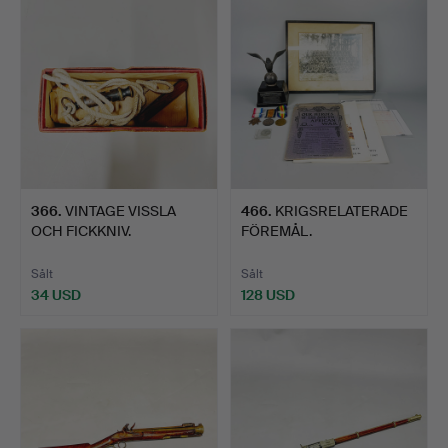
366
.
VINTAGE VISSLA
466
.
KRIGSRELATERADE
OCH FICKKNIV.
FÖREMÅL.
Sålt
Sålt
34 USD
128 USD