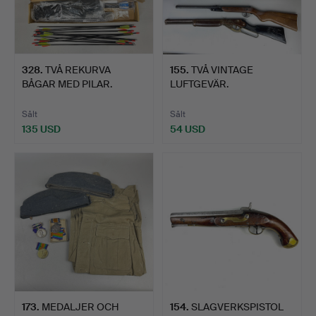
328
.
TVÅ REKURVA
155
.
TVÅ VINTAGE
BÅGAR MED PILAR.
LUFTGEVÄR.
Sålt
Sålt
135 USD
54 USD
173
.
MEDALJER OCH
154
.
SLAGVERKSPISTOL