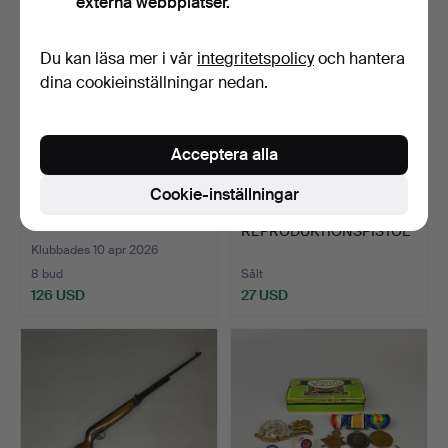
externa webbplatser.
Du kan läsa mer i vår
integritetspolicy
och hantera
dina cookieinställningar nedan.
Acceptera alla
Cookie-inställningar
SLAGVERKSPISTOL.
223
.
REPRODUKTIONSPISTOL
ER.
Klubbades 10 apr 2026
8 bud
Sålt
126 USD
27 USD