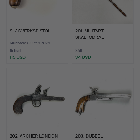
SLAGVERKSPISTOL.
201
.
MILITÄRT
SKALFODRAL
PROMENADKÄPP.
Klubbades 22 feb 2026
15 bud
Sålt
115 USD
34 USD
202
.
ARCHER LONDON
203
.
DUBBEL