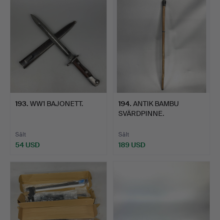
193
.
WW1 BAJONETT.
194
.
ANTIK BAMBU
SVÄRDPINNE.
Sålt
Sålt
54 USD
189 USD