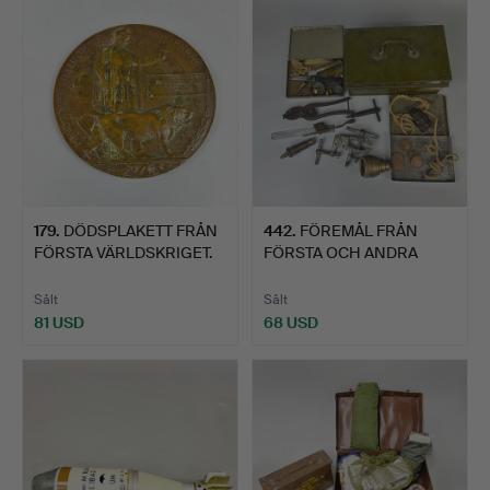
179
.
DÖDSPLAKETT FRÅN
442
.
FÖREMÅL FRÅN
FÖRSTA VÄRLDSKRIGET.
FÖRSTA OCH ANDRA
VÄRLDSKRIGET…
Sålt
Sålt
81 USD
68 USD