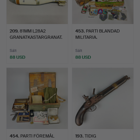
209
.
81MM L28A2
453
.
PARTI BLANDAD
GRANATKASTARGRANAT.
MILITARIA.
Sålt
Sålt
88 USD
88 USD
454
.
PARTI FÖREMÅL
193
.
TIDIG