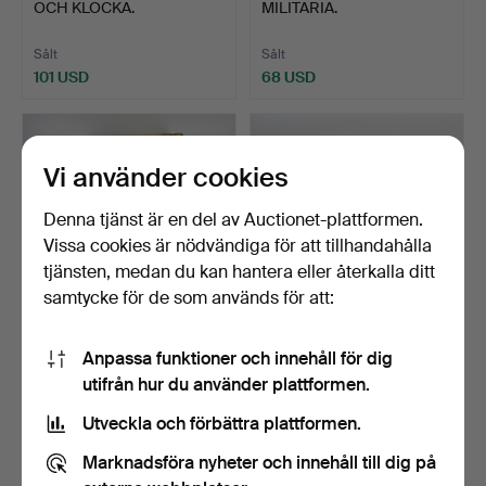
OCH KLOCKA.
MILITARIA.
Sålt
Sålt
101 USD
68 USD
Vi använder cookies
Denna tjänst är en del av Auctionet-plattformen.
Vissa cookies är nödvändiga för att tillhandahålla
tjänsten, medan du kan hantera eller återkalla ditt
samtycke för de som används för att:
171
.
173
.
TVÅ KOLVAR.
Anpassa funktioner och innehåll för dig
PISTOLPULVERFLASKOR
utifrån hur du använder plattformen.
OCH BÄLTE.
Sålt
Sålt
Utveckla och förbättra plattformen.
61 USD
41 USD
Marknadsföra nyheter och innehåll till dig på