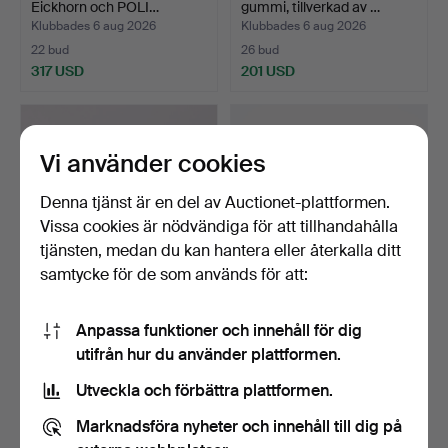
Eickhorn och POLI…
gummi, tillverkad av …
Klubbades 6 aug 2026
Klubbades 6 aug 2026
22 bud
26 bud
317 USD
201 USD
Vi använder cookies
Denna tjänst är en del av Auctionet-plattformen.
Vissa cookies är nödvändiga för att tillhandahålla
tjänsten, medan du kan hantera eller återkalla ditt
samtycke för de som används för att:
OFFICERSSABEL, m/1899,
FLINTLÅSGEVÄR, Tower,
Anpassa funktioner och innehåll för dig
infanteriet.
England, med bajonet…
utifrån hur du använder plattformen.
Klubbades 6 aug 2026
Klubbades 6 aug 2026
25 bud
18 bud
Utveckla och förbättra plattformen.
420 USD
739 USD
Marknadsföra nyheter och innehåll till dig på