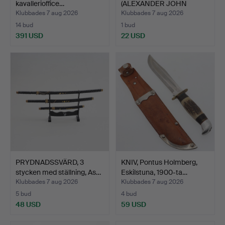
kavallerioffice…
(ALEXANDER JOHN
FORSYTH, TÄN…
Klubbades 7 aug 2026
Klubbades 7 aug 2026
14 bud
1 bud
391 USD
22 USD
PRYDNADSSVÄRD, 3
KNIV, Pontus Holmberg,
stycken med ställning, As…
Eskilstuna, 1900-ta…
Klubbades 7 aug 2026
Klubbades 7 aug 2026
5 bud
4 bud
48 USD
59 USD