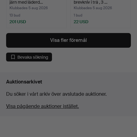
järn med läderd…
brevkniv i trä , 3 …
Klubbades 5 aug 2026
Klubbades 5 aug 2026
13 bud
1 bud
201 USD
22 USD
Visa fler föremål
Bevaka sökning
Auktionsarkivet
Du söker i vårt arkiv över avslutade auktioner.
Visa pågående auktioner istället.