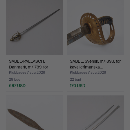
SABEL/PALLASCH,
SABEL. Svensk, m/1893, för
Danmark, m/1789, för
kavallerimanska…
kaval…
Klubbades 7 aug 2026
Klubbades 7 aug 2026
28 bud
22 bud
687 USD
170 USD