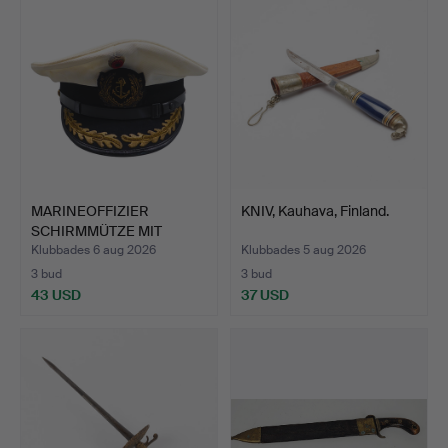
MARINEOFFIZIER
KNIV, Kauhava, Finland.
SCHIRMMÜTZE MIT
ANKER-EMBLE…
Klubbades 6 aug 2026
Klubbades 5 aug 2026
3 bud
3 bud
43 USD
37 USD