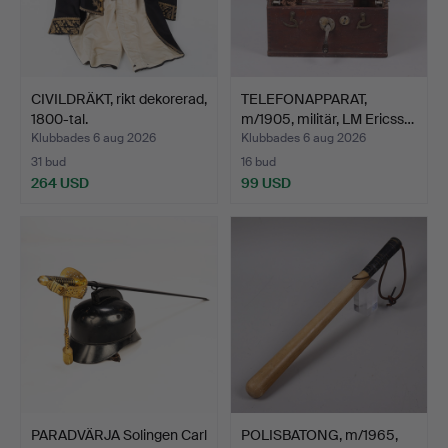
CIVILDRÄKT, rikt dekorerad,
TELEFONAPPARAT,
1800-tal.
m/1905, militär, LM Ericss…
Klubbades 6 aug 2026
Klubbades 6 aug 2026
31 bud
16 bud
264 USD
99 USD
PARADVÄRJA Solingen Carl
POLISBATONG, m/1965,