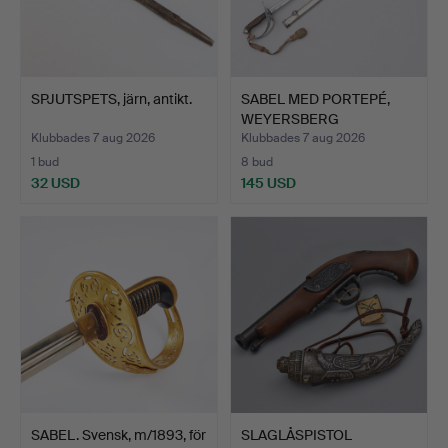
SPJUTSPETS, järn, antikt.
SABEL MED PORTEPÉ,
WEYERSBERG
KIRSCHBAUM &…
Klubbades 7 aug 2026
Klubbades 7 aug 2026
1 bud
8 bud
32 USD
145 USD
SABEL. Svensk, m/1893, för
SLAGLÅSPISTOL