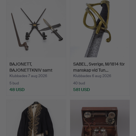
BAJONETT,
SABEL, Sverige, M/1814 för
BAJONETTKNIV samt
manskap vid Tun…
VÄGGLJUSSTAKE,…
Klubbades 7 aug 2026
Klubbades 6 aug 2026
5 bud
40 bud
48 USD
581 USD