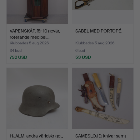
VAPENSKÅP, för 10 gevär,
SABEL MED PORTOPÉ.
roterande med bel…
Klubbades 5 aug 2026
Klubbades 5 aug 2026
34 bud
6 bud
792 USD
53 USD
HJÄLM, andra världskriget,
SAMESLÖJD, knivar samt