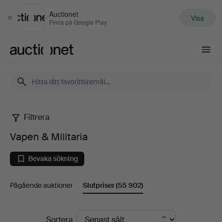
Auctionet
Visa
Stäng
Finns på Google Play
Auctionet.com
Filtrera
Vapen
Vapen & Militaria
&
Bevaka sökning
Militaria
Pågående auktioner
Slutpriser
(55 902)
Slutpriser
Sortera