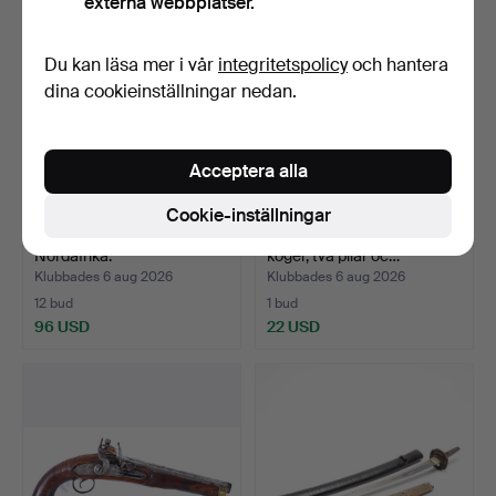
externa webbplatser.
Du kan läsa mer i vår
integritetspolicy
och hantera
dina cookieinställningar nedan.
Acceptera alla
Cookie-inställningar
FLINTLÅSGEVÄR, troligen
JAKTVAPEN. Pilbåge med
Nordafrika.
koger, två pilar oc…
Klubbades 6 aug 2026
Klubbades 6 aug 2026
12 bud
1 bud
96 USD
22 USD