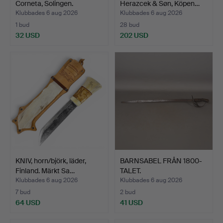
Corneta, Solingen.
Herazcek & Søn, Köpen…
Klubbades 6 aug 2026
Klubbades 6 aug 2026
1 bud
28 bud
32 USD
202 USD
Utvalt
föremål
KNIV, horn/björk, läder,
BARNSABEL FRÅN 1800-
Finland. Märkt Sa…
TALET.
Klubbades 6 aug 2026
Klubbades 6 aug 2026
7 bud
2 bud
64 USD
41 USD