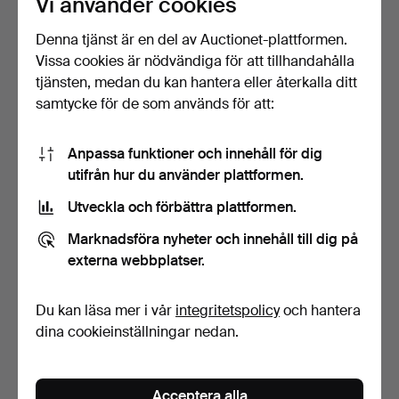
Vi använder cookies
Denna tjänst är en del av Auctionet-plattformen.
Vissa cookies är nödvändiga för att tillhandahålla
tjänsten, medan du kan hantera eller återkalla ditt
samtycke för de som används för att:
Anpassa funktioner och innehåll för dig
FRIMÄRKEN, 2 album, olika
POSTFRISKA, nominellt
utifrån hur du använder plattformen.
länder, 1900-tal.
värde ca 3200 kronor.
Klubbades 21 dec 2024
Klubbades 5 dec 2024
Utveckla och förbättra plattformen.
1 bud
2 bud
32 USD
37 USD
Marknadsföra nyheter och innehåll till dig på
externa webbplatser.
Du kan läsa mer i vår
integritetspolicy
och hantera
dina cookieinställningar nedan.
Acceptera alla