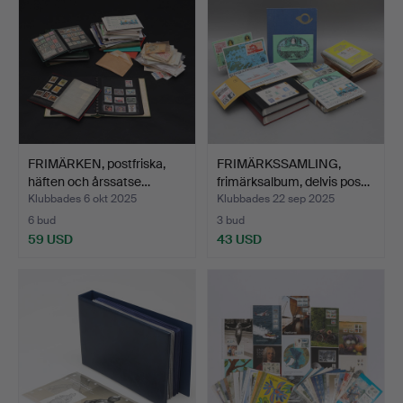
FRIMÄRKEN, postfriska,
FRIMÄRKSSAMLING,
häften och årssatse…
frimärksalbum, delvis pos…
Klubbades 6 okt 2025
Klubbades 22 sep 2025
6 bud
3 bud
59 USD
43 USD