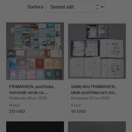
Slutpriser
Sortera
FRIMÄRKEN, postfriska,
SAMLING FRIMÄRKEN,
nominellt värde ca …
både postfriska och stä…
Klubbades 26 jan 2026
Klubbades 24 nov 2025
19 bud
8 bud
213 USD
95 USD