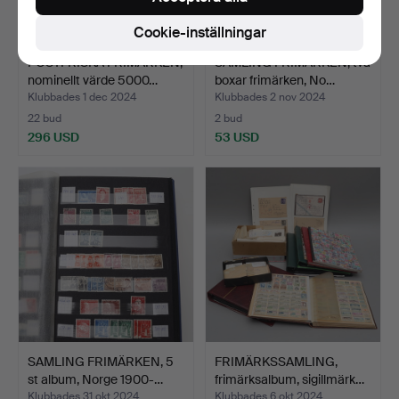
Cookie-inställningar
POSTFRISKA FRIMÄRKEN,
SAMLING FRIMÄRKEN, två
nominellt värde 5000…
boxar frimärken, No…
Klubbades 1 dec 2024
Klubbades 2 nov 2024
22 bud
2 bud
296 USD
53 USD
SAMLING FRIMÄRKEN, 5
FRIMÄRKSSAMLING,
st album, Norge 1900-…
frimärksalbum, sigillmärk…
Klubbades 31 okt 2024
Klubbades 6 okt 2024