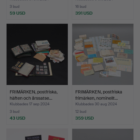
3 bud
16 bud
59 USD
391 USD
FRIMÄRKEN, postfriska,
FRIMÄRKEN, postfriska
häften och årssatse…
frimärken, nominellt…
Klubbades 17 sep 2024
Klubbades 30 aug 2024
3 bud
12 bud
43 USD
359 USD