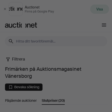
Auctionet
Visa
Stäng
Finns på Google Play
Auctionet.com
Filtrera
Frimärken
Frimärken på Auktionsmagasinet
på
Vänersborg
Auktionsmagasinet
Bevaka sökning
Vänersborg
Pågående auktioner
Slutpriser
(20)