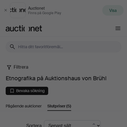
Auctionet
Visa
Stäng
Finns på Google Play
Auctionet.com
Filtrera
Etnografika
Etnografika på Auktionshaus von Brühl
på
Bevaka sökning
Auktionshaus
Pågående auktioner
Slutpriser
(5)
von
Brühl
Slutpriser
Sortera