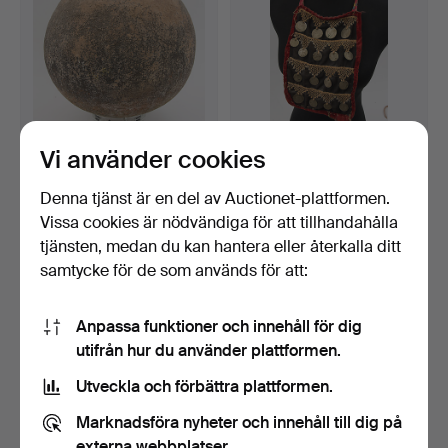
Vi använder cookies
UTILITY AMPHORA
MYNTHOLLIER,
(troligen DRESSEL 20), avf…
metall/naturmaterial,
Nordafr…
Klubbades 10 jul 2016
Klubbades 28 jun 2016
Denna tjänst är en del av Auctionet-plattformen.
1 bud
1 bud
Vissa cookies är nödvändiga för att tillhandahålla
115 USD
173 USD
tjänsten, medan du kan hantera eller återkalla ditt
samtycke för de som används för att:
Anpassa funktioner och innehåll för dig
utifrån hur du använder plattformen.
Utveckla och förbättra plattformen.
Marknadsföra nyheter och innehåll till dig på
externa webbplatser.