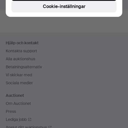
Visa pågående auktioner istället.
Cookie-inställningar
Sidfotsnavigation
Hjälp och kontakt
Kontakta support
Alla auktionshus
Betalningsalternativ
Vi skickar med
Sociala medier
Auctionet
Om Auctionet
Press
Lediga jobb
Anslut ditt auktionshus