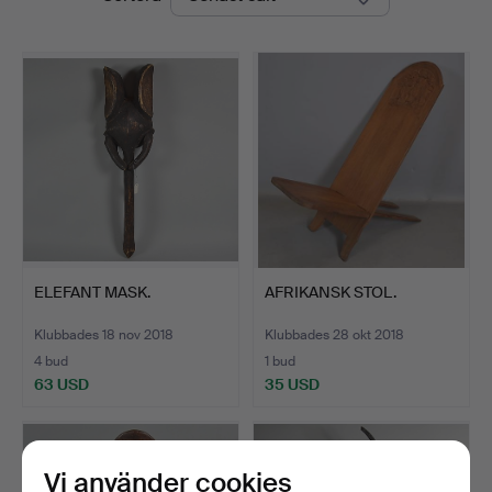
ELEFANT MASK.
AFRIKANSK STOL.
Klubbades 18 nov 2018
Klubbades 28 okt 2018
4 bud
1 bud
63 USD
35 USD
Vi använder cookies