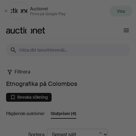
Auctionet
Visa
Stäng
Finns på Google Play
Auctionet.com
Filtrera
Etnografika
Etnografika på Colombos
på
Bevaka sökning
Colombos
Pågående auktioner
Slutpriser
(4)
Slutpriser
Sortera