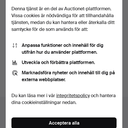
Denna tjänst är en del av Auctionet-plattformen.
Vissa cookies är nödvändiga för att tillhandahålla
tjänsten, medan du kan hantera eller återkalla ditt
samtycke för de som används för att:
FETISCH-FIGUR.
ANTILOP DANS UPPSATS
Anpassa funktioner och innehåll för dig
FÖRMODLIGEN MALI.
utifrån hur du använder plattformen.
Klubbades 11 sep 2018
Klubbades 14 jun 2018
Utveckla och förbättra plattformen.
1 bud
3 bud
81 USD
255 USD
Marknadsföra nyheter och innehåll till dig på
externa webbplatser.
Bevaka sökning
Du kan läsa mer i vår
integritetspolicy
och hantera
dina cookieinställningar nedan.
Auktionsarkivet
Du söker i vårt arkiv över avslutade auktioner.
Acceptera alla