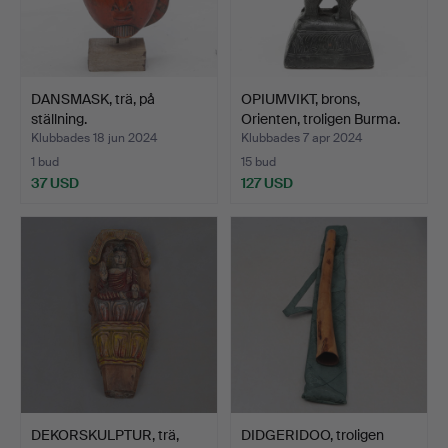
DANSMASK, trä, på
OPIUMVIKT, brons,
ställning.
Orienten, troligen Burma.
Klubbades 18 jun 2024
Klubbades 7 apr 2024
1 bud
15 bud
37 USD
127 USD
DEKORSKULPTUR, trä,
DIDGERIDOO, troligen