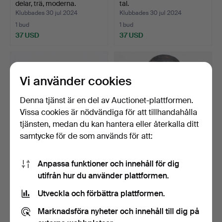
delar, trä, moderna.
tal.
Klubbades 30 jul 2024
Klubbades 30 jul 2024
1 bud
1 bud
37 USD
37 USD
Vi använder cookies
Denna tjänst är en del av Auctionet-plattformen.
Vissa cookies är nödvändiga för att tillhandahålla
tjänsten, medan du kan hantera eller återkalla ditt
samtycke för de som används för att:
DEKORATIONSMASKER, 2
DANSMASK, trä, Afrika, på
Anpassa funktioner och innehåll för dig
st, trä, moderna.
ställning.
utifrån hur du använder plattformen.
Klubbades 30 jul 2024
Klubbades 28 jun 2024
1 bud
1 bud
Utveckla och förbättra plattformen.
37 USD
37 USD
Marknadsföra nyheter och innehåll till dig på