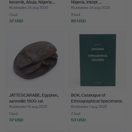
keramik, Abuja, Nigeria…
Nigeria, inköpt …
Klubbades 24 aug 2025
Klubbades 24 aug 2025
1 bud
9 bud
37 USD
80 USD
JÄTTESCARABE, Egypten,
BOK, Catalogue of
sannolikt 1900-tal.
Ethnographical Specimens.
Klubbades 14 aug 2025
Klubbades 1 aug 2025
1 bud
2 bud
37 USD
53 USD