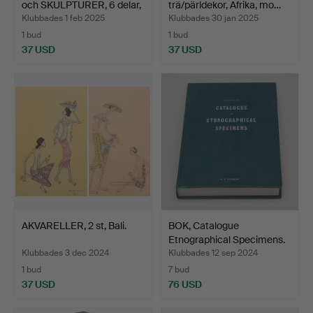
och SKULPTURER, 6 delar,
trä/pärldekor, Afrika, mo…
…
Klubbades 1 feb 2025
Klubbades 30 jan 2025
1 bud
1 bud
37 USD
37 USD
AKVARELLER, 2 st, Bali.
BOK, Catalogue
Etnographical Specimens.
Klubbades 3 dec 2024
Klubbades 12 sep 2024
1 bud
7 bud
37 USD
76 USD