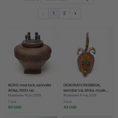
1
2
KORG med lock, sannolikt
DEKORATIONSMASK,
Afrika, 1900-tal.
bemålat trä, Afrika, mode…
Klubbades 16 jun 2026
Klubbades 5 maj 2026
7 bud
2 bud
60 USD
43 USD