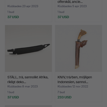
offerskål, ancie…
Klubbades 23 apr 2023
Klubbades 5 apr 2023
1 bud
1 bud
37 USD
37 USD
STÄLL, trä, sannolikt Afrika,
KNIV, trä/ben, möjligen
rikligt deko…
Indonesien, sannol…
Klubbades 8 mar 2023
Klubbades 12 nov 2022
1 bud
7 bud
37 USD
233 USD