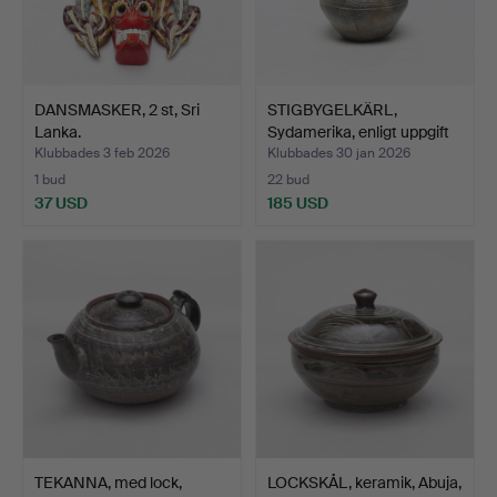
DANSMASKER, 2 st, Sri
STIGBYGELKÄRL,
Lanka.
Sydamerika, enligt uppgift
…
Klubbades 3 feb 2026
Klubbades 30 jan 2026
1 bud
22 bud
37 USD
185 USD
TEKANNA, med lock,
LOCKSKÅL, keramik, Abuja,