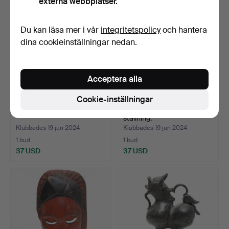
externa webbplatser.
Du kan läsa mer i vår
integritetspolicy
och hantera
dina cookieinställningar nedan.
Acceptera alla
Cookie-inställningar
DANSMASK, Afrika, trä.
DANSMASK, Afrika, på
ställning.
Klubbades 19 jun 2024
Klubbades 19 jun 2024
1 bud
1 bud
37 USD
37 USD