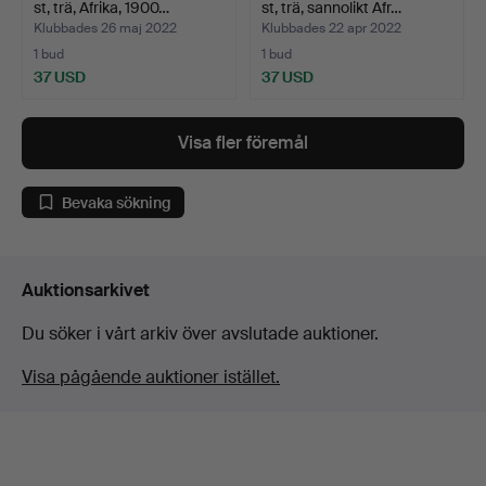
st, trä, Afrika, 1900…
st, trä, sannolikt Afr…
Klubbades 26 maj 2022
Klubbades 22 apr 2022
1 bud
1 bud
37 USD
37 USD
Visa fler föremål
Bevaka sökning
Auktionsarkivet
Du söker i vårt arkiv över avslutade auktioner.
Visa pågående auktioner istället.