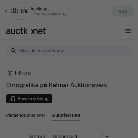
Auctionet
Visa
Stäng
Finns på Google Play
Auctionet.com
Filtrera
Etnografika
Etnografika på Kalmar Auktionsverk
på
Bevaka sökning
Kalmar
Pågående auktioner
Slutpriser
(88)
Auktionsverk
Slutpriser
Sortera