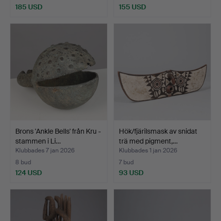
185 USD
155 USD
Brons 'Ankle Bells' från Kru -
Hök/fjärilsmask av snidat
stammen i Li…
trä med pigment,…
Klubbades 7 jan 2026
Klubbades 1 jan 2026
8 bud
7 bud
124 USD
93 USD