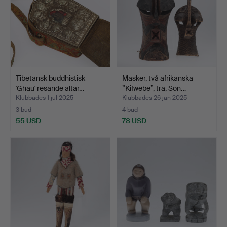
Tibetansk buddhistisk
Masker, två afrikanska
'Ghau' resande altar…
”Kifwebe”, trä, Son…
Klubbades 1 jul 2025
Klubbades 26 jan 2025
3 bud
4 bud
55 USD
78 USD