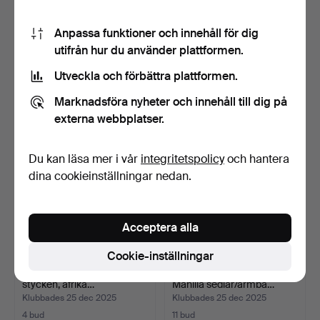
Dogonstam, Mali, ”Manilla”
En samling västafrikanska
Anpassa funktioner och innehåll för dig
stor brons med …
Manilla sedlar/a…
utifrån hur du använder plattformen.
Klubbades 29 dec 2025
Klubbades 25 dec 2025
Utveckla och förbättra plattformen.
8 bud
11 bud
155 USD
124 USD
Marknadsföra nyheter och innehåll till dig på
externa webbplatser.
Du kan läsa mer i vår
integritetspolicy
och hantera
dina cookieinställningar nedan.
Acceptera alla
Cookie-inställningar
Sedlar/armbandsvaluta, tre
En samling afrikanska
stycken, afrika…
Manilla sedlar/armba…
Klubbades 25 dec 2025
Klubbades 25 dec 2025
4 bud
11 bud