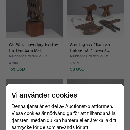
Chi Wara huvudprydnad av
Samling av afrikanska
trä, Bambara Mali…
träföremål, 1 föremå…
Klubbades 29 dec 2025
Klubbades 29 dec 2025
4 bud
7 bud
155 USD
93 USD
Vi använder cookies
Denna tjänst är en del av Auctionet-plattformen.
Vissa cookies är nödvändiga för att tillhandahålla
tjänsten, medan du kan hantera eller återkalla ditt
samtycke för de som används för att: