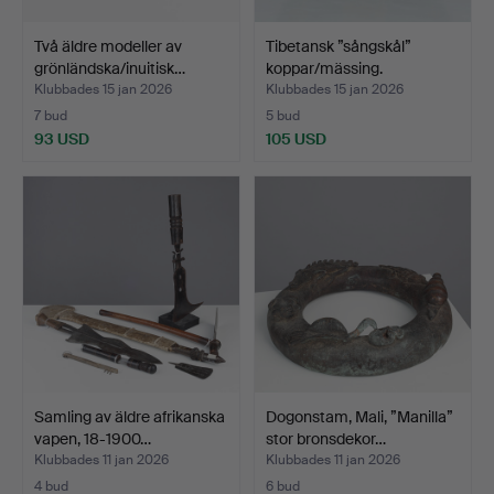
Två äldre modeller av
Tibetansk ”sångskål”
grönländska/inuitisk…
koppar/mässing.
Klubbades 15 jan 2026
Klubbades 15 jan 2026
7 bud
5 bud
93 USD
105 USD
Samling av äldre afrikanska
Dogonstam, Mali, ”Manilla”
vapen, 18-1900…
stor bronsdekor…
Klubbades 11 jan 2026
Klubbades 11 jan 2026
4 bud
6 bud