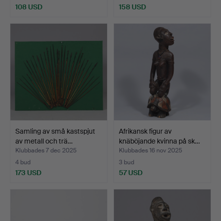
108 USD
158 USD
Samling av små kastspjut
Afrikansk figur av
av metall och trä…
knäböjande kvinna på sk…
Klubbades 7 dec 2025
Klubbades 16 nov 2025
4 bud
3 bud
173 USD
57 USD