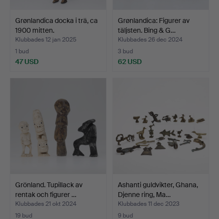
Grønlandica docka i trä, ca
Grønlandica: Figurer av
1900 mitten.
täljsten. Bing & G…
Klubbades 12 jan 2025
Klubbades 26 dec 2024
1 bud
3 bud
47 USD
62 USD
Grönland. Tupillack av
Ashanti guldvikter, Ghana,
rentak och figurer …
Djenne ring, Ma…
Klubbades 21 okt 2024
Klubbades 11 dec 2023
19 bud
9 bud