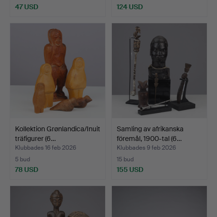
47 USD
124 USD
Kollektion Grønlandica/Inuit
Samling av afrikanska
träfigurer (6…
föremål, 1900-tal (6…
Klubbades 16 feb 2026
Klubbades 9 feb 2026
5 bud
15 bud
78 USD
155 USD