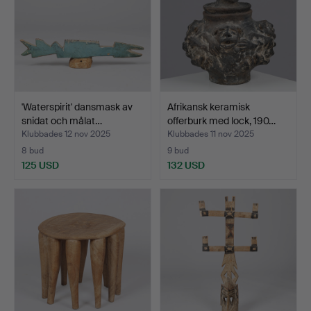
'Waterspirit' dansmask av
Afrikansk keramisk
snidat och målat…
offerburk med lock, 190…
Klubbades 12 nov 2025
Klubbades 11 nov 2025
8 bud
9 bud
125 USD
132 USD