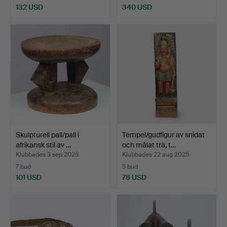
132 USD
340 USD
Skulpturell pall/pall i
Tempel/gudfigur av snidat
afrikansk stil av …
och målat trä, t…
Klubbades 3 sep 2025
Klubbades 22 aug 2025
7 bud
5 bud
101 USD
78 USD