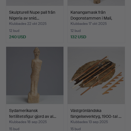
Skulpturell Nupe pall från
Kanangamask från
Nigeria av snid…
Dogonstammen i Mali,
delv…
Klubbades 22 okt 2025
Klubbades 17 okt 2025
12 bud
12 bud
240 USD
132 USD
Sydamerikansk
Västgrönländska
fertilitetsfigur gjord av al…
fängelseverktyg, 1900-tal …
Klubbades 18 sep 2025
Klubbades 13 sep 2025
15 bud
15 bud