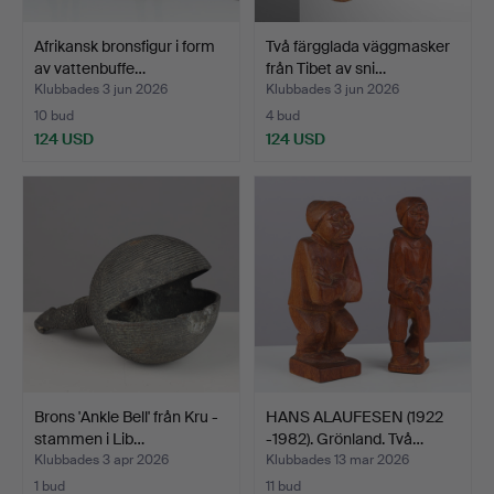
Afrikansk bronsfigur i form
Två färgglada väggmasker
av vattenbuffe…
från Tibet av sni…
Klubbades 3 jun 2026
Klubbades 3 jun 2026
10 bud
4 bud
124 USD
124 USD
Brons 'Ankle Bell' från Kru -
HANS ALAUFESEN (1922
stammen i Lib…
-1982). Grönland. Två…
Klubbades 3 apr 2026
Klubbades 13 mar 2026
1 bud
11 bud