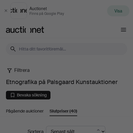
Auctionet
Visa
Stäng
Finns på Google Play
Auctionet.com
Filtrera
Etnografika
Etnografika på Palsgaard Kunstauktioner
på
Bevaka sökning
Palsgaard
Pågående auktioner
Slutpriser
(40)
Kunstauktioner
Slutpriser
Sortera