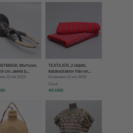
NTMASK, Mumuye,
TEXTILIER, 2 objekt,
49 cm, delvis b…
klädesdräkter från en…
des 22 okt 2023
Klubbades 22 okt 2023
3 bud
USD
43 USD