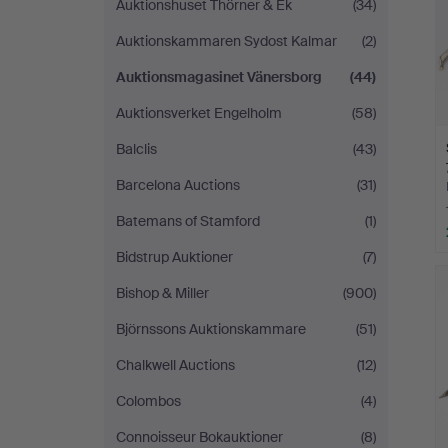
Auktionshuset Thörner & Ek
(34)
Auktionskammaren Sydost Kalmar
(2)
Auktionsmagasinet Vänersborg
(44)
Auktionsverket Engelholm
(58)
Balclis
(43)
Barcelona Auctions
(31)
Batemans of Stamford
(1)
Bidstrup Auktioner
(7)
Bishop & Miller
(900)
Björnssons Auktionskammare
(51)
Chalkwell Auctions
(12)
Colombos
(4)
Connoisseur Bokauktioner
(8)