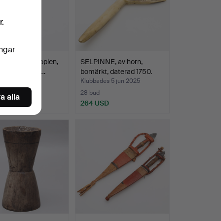
r.
ingar
E/KORS, Etiopien,
SELPINNE, av horn,
kt kulturområ…
bomärkt, daterad 1750.
es 17 jun 2025
Klubbades 5 jun 2025
28 bud
a alla
D
264 USD