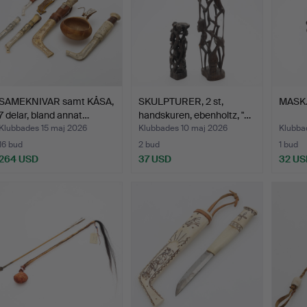
SAMEKNIVAR samt KÅSA,
SKULPTURER, 2 st,
MASK. 
7 delar, bland annat…
handskuren, ebenholtz, "…
Klubbades 15 maj 2026
Klubbades 10 maj 2026
Klubba
16 bud
2 bud
1 bud
264 USD
37 USD
32 US