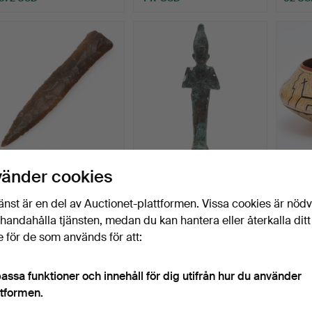
FLINTDOLK, möjligen
SKULPTUR/STATYETT,
SKÅL, 
vänder cookies
yngre stenålder.
brons, dödsrikets härsk…
Peru.
Klubbades 26 dec 2025
Klubbades 31 okt 2025
Klubba
änst är en del av Auctionet-plattformen. Vissa cookies är nöd
14 bud
5 bud
5 bud
illhandahålla tjänsten, medan du kan hantera eller återkalla ditt
275 USD
275 USD
53 U
 för de som används för att:
assa funktioner och innehåll för dig utifrån hur du använder
ttformen.