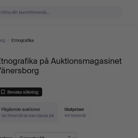
org
/
Etnografika
Etnografika på Auktionsmagasinet
Vänersborg
Bevaka sökning
Pågående auktioner
Slutpriser
Se föremål du kan bjuda på
44 föremål
lutpriser