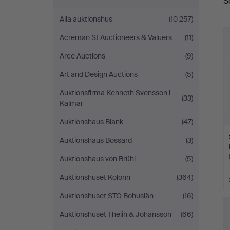
S
Alla auktionshus
(10 257)
Acreman St Auctioneers & Valuers
(11)
Arce Auctions
(9)
Art and Design Auctions
(5)
Auktionsfirma Kenneth Svensson i
(33)
Kalmar
Auktionshaus Blank
(47)
Auktionshaus Bossard
(3)
Auktionshaus von Brühl
(5)
Auktionshuset Kolonn
(364)
Auktionshuset STO Bohuslän
(16)
Auktionshuset Thelin & Johansson
(66)