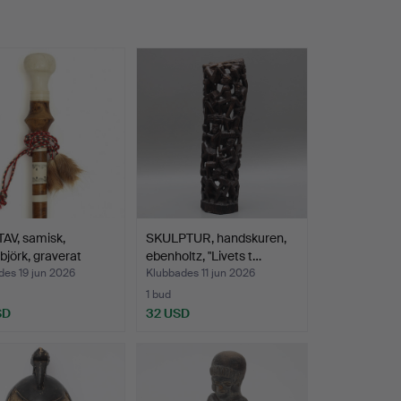
AV, samisk,
SKULPTUR, handskuren,
jörk, graverat
ebenholtz, "Livets t…
des 19 jun 2026
Klubbades 11 jun 2026
1 bud
SD
32 USD