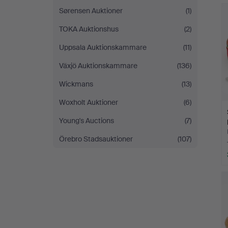
Sørensen Auktioner
(1)
TOKA Auktionshus
(2)
Uppsala Auktionskammare
(11)
Växjö Auktionskammare
(136)
Wickmans
(13)
Woxholt Auktioner
(6)
Young's Auctions
(7)
Örebro Stadsauktioner
(107)