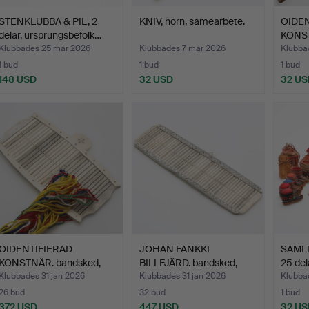
STENKLUBBA & PIL, 2
KNIV, horn, samearbete.
OIDEN
delar, ursprungsbefolk…
KONST
same
Klubbades 25 mar 2026
Klubbades 7 mar 2026
Klubba
1 bud
1 bud
1 bud
148 USD
32 USD
32 US
OIDENTIFIERAD
JOHAN FANKKI
SAML
KONSTNÄR. bandsked,
BILLFJÄRD. bandsked,
25 del
horn, sa…
renhorn,…
Klubbades 31 jan 2026
Klubbades 31 jan 2026
Klubba
26 bud
32 bud
1 bud
372 USD
447 USD
32 US