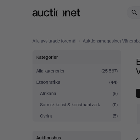
Auctionet.com
Alla avslutade föremål
/
Auktionsmagasinet Vänersb
Etnografika
Kategorier
på
Alla kategorier
(25 567)
Etnografika
(44)
Auktionsmagasinet
Afrikana
(8)
Vänersborg
Samisk konst & konsthantverk
(11)
Övrigt
(5)
S
Auktionshus