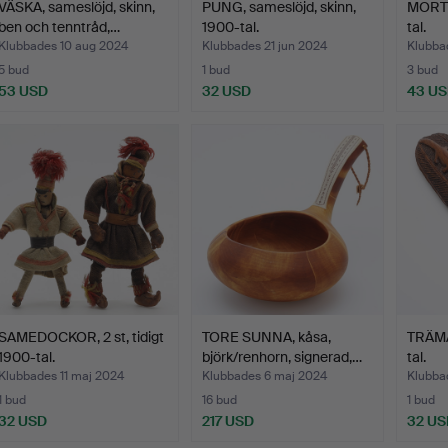
VÄSKA, sameslöjd, skinn,
PUNG, sameslöjd, skinn,
MORTEL
ben och tenntråd,…
1900-tal.
tal.
Klubbades 10 aug 2024
Klubbades 21 jun 2024
Klubba
5 bud
1 bud
3 bud
53 USD
32 USD
43 U
SAMEDOCKOR, 2 st, tidigt
TORE SUNNA, kåsa,
TRÄMA
1900-tal.
björk/renhorn, signerad,…
tal.
Klubbades 11 maj 2024
Klubbades 6 maj 2024
Klubba
1 bud
16 bud
1 bud
32 USD
217 USD
32 US