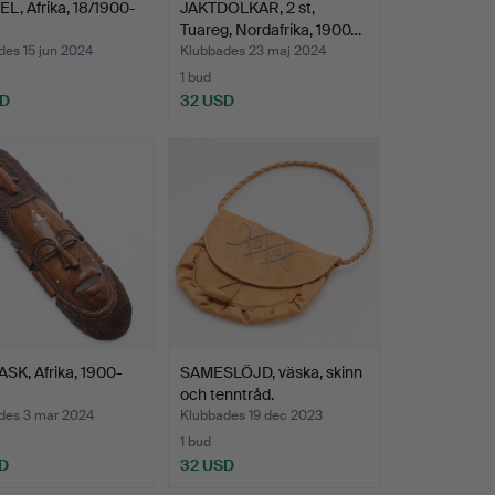
, Afrika, 18/1900-
JAKTDOLKAR, 2 st,
Tuareg, Nordafrika, 1900…
des 15 jun 2024
Klubbades 23 maj 2024
1 bud
SD
32 USD
SK, Afrika, 1900-
SAMESLÖJD, väska, skinn
och tenntråd.
des 3 mar 2024
Klubbades 19 dec 2023
1 bud
D
32 USD