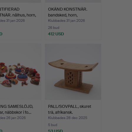
TIFIERAD
OKÄND KONSTNÄR.
NÄR. nålhus, horn,
bandsked, horn,
…
sameslöjd.
des 31 jan 2026
Klubbades 31 jan 2026
26 bud
D
412 USD
ING SAMESLÖJD,
PALL/SOVPALL, skuret
ar, näbbskor i fo…
trä, afrikansk.
des 26 jan 2026
Klubbades 28 dec 2025
5 bud
D
53 USD