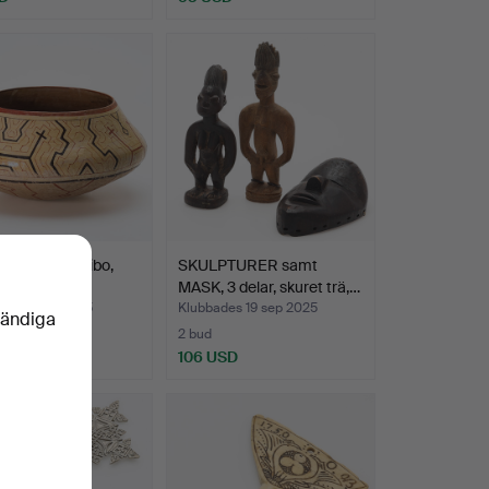
lergods, Shipibo,
SKULPTURER samt
MASK, 3 delar, skuret trä,…
des 10 okt 2025
Klubbades 19 sep 2025
vändiga
2 bud
SD
106 USD