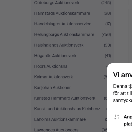
Göteborgs Auktionsverk
(245)
Halmstads Auktionskammare
(68)
Handelslagret Auktionsservice
(17)
Helsingborgs Auktionskammare
(756)
Hälsinglands Auktionsverk
(93)
Höganäs Auktionsverk
(41)
Höörs Auktionshall
(4)
Vi an
Kalmar Auktionsverk
(88)
Denna tj
Karljohan Auktioner
(1)
för att t
Karlstad Hammarö Auktionsverk
(63)
samtycke
Kunst- und Auktionshaus Kleinhenz
(6)
Anp
Laholms Auktionskammare
(21)
pla
Lawrences Auctioneers
(363)