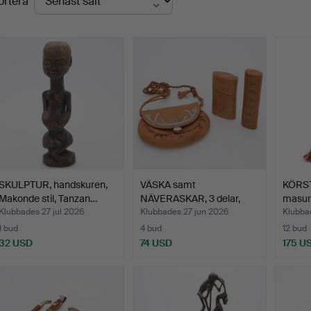
ortera
SKULPTUR, handskuren,
VÄSKA samt
KÖRST
Makonde stil, Tanzan…
NÄVERASKAR, 3 delar,
masurb
skinn, sam…
renh…
Klubbades 27 jul 2026
Klubbades 27 jun 2026
Klubba
1 bud
4 bud
12 bud
32 USD
74 USD
175 U