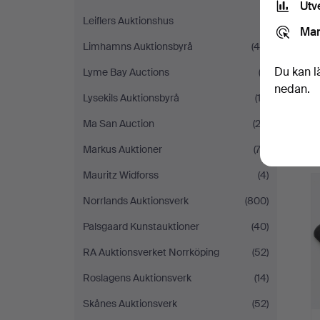
Utv
Leiflers Auktionshus
(1)
Mar
Limhamns Auktionsbyrå
(46)
Du kan l
Lyme Bay Auctions
(3)
nedan.
Lysekils Auktionsbyrå
(12)
Ma San Auction
(22)
Markus Auktioner
(72)
Mauritz Widforss
(4)
Norrlands Auktionsverk
(800)
Palsgaard Kunstauktioner
(40)
RA Auktionsverket Norrköping
(52)
Roslagens Auktionsverk
(14)
Skånes Auktionsverk
(52)