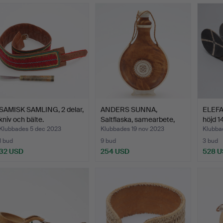
SAMISK SAMLING, 2 delar,
ANDERS SUNNA,
ELEFA
kniv och bälte.
Saltflaska, samearbete,
höjd 1
masu…
Klubbades 5 dec 2023
Klubbades 19 nov 2023
Klubba
1 bud
9 bud
3 bud
32 USD
254 USD
528 