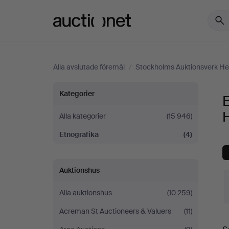
Auctionet.com
Alla avslutade föremål
/
Stockholms Auktionsverk Hel
Etnografika
Kategorier
E
på
H
Alla kategorier
(15 946)
Etnografika
(4)
Stockholms
Auktionsverk
Auktionshus
Helsinki
Alla auktionshus
(10 259)
Acreman St Auctioneers & Valuers
(11)
S