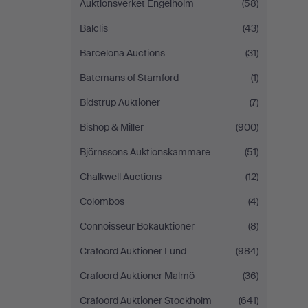
Auktionsverket Engelholm
(58)
Balclis
(43)
Barcelona Auctions
(31)
Batemans of Stamford
(1)
Bidstrup Auktioner
(7)
Bishop & Miller
(900)
Björnssons Auktionskammare
(51)
Chalkwell Auctions
(12)
Colombos
(4)
Connoisseur Bokauktioner
(8)
Crafoord Auktioner Lund
(984)
Crafoord Auktioner Malmö
(36)
Crafoord Auktioner Stockholm
(641)