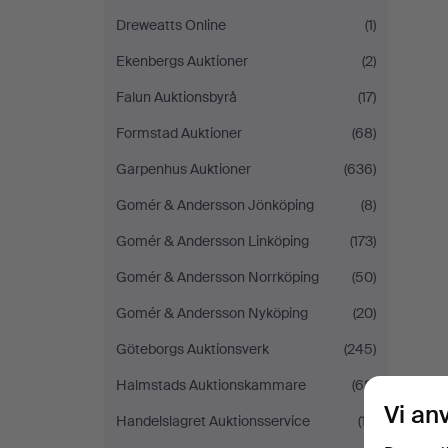
Dreweatts Online
(1)
Ekenbergs Auktioner
(2)
Falun Auktionsbyrå
(17)
Formstad Auktioner
(68)
Garpenhus Auktioner
(636)
Gomér & Andersson Jönköping
(8)
Gomér & Andersson Linköping
(173)
Gomér & Andersson Norrköping
(50)
Gomér & Andersson Nyköping
(20)
Göteborgs Auktionsverk
(245)
Halmstads Auktionskammare
(68)
Vi an
Handelslagret Auktionsservice
(17)