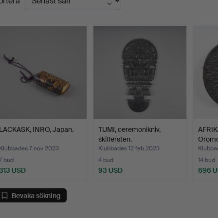
ortera
LACKASK, INRO, Japan.
TUMI, ceremonikniv,
AFRIK
skiffersten.
Oromo 
Klubbades 7 nov 2023
Klubbades 12 feb 2023
Klubba
7 bud
4 bud
14 bud
313 USD
93 USD
696 
Bevaka sökning