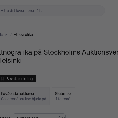
sinki
/
Etnografika
tnografika på Stockholms Auktionsve
elsinki
Bevaka sökning
Pågående auktioner
Slutpriser
Se föremål du kan bjuda på
4 föremål
lutpriser