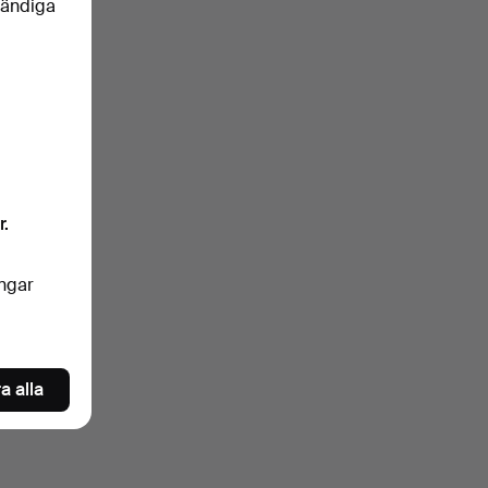
vändiga
r.
ingar
a alla