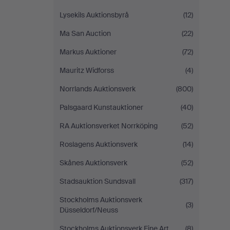
Lysekils Auktionsbyrå
(12)
Ma San Auction
(22)
Markus Auktioner
(72)
Mauritz Widforss
(4)
Norrlands Auktionsverk
(800)
Palsgaard Kunstauktioner
(40)
RA Auktionsverket Norrköping
(52)
Roslagens Auktionsverk
(14)
Skånes Auktionsverk
(52)
Stadsauktion Sundsvall
(317)
Stockholms Auktionsverk
(3)
Düsseldorf/Neuss
Stockholms Auktionsverk Fine Art
(8)