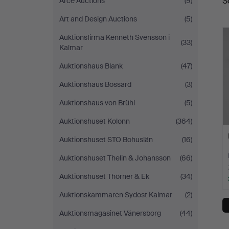
S
Arce Auctions
(9)
Art and Design Auctions
(5)
Auktionsfirma Kenneth Svensson i
(33)
Kalmar
Auktionshaus Blank
(47)
Auktionshaus Bossard
(3)
Auktionshaus von Brühl
(5)
Auktionshuset Kolonn
(364)
Auktionshuset STO Bohuslän
(16)
Auktionshuset Thelin & Johansson
(66)
Auktionshuset Thörner & Ek
(34)
Auktionskammaren Sydost Kalmar
(2)
Auktionsmagasinet Vänersborg
(44)