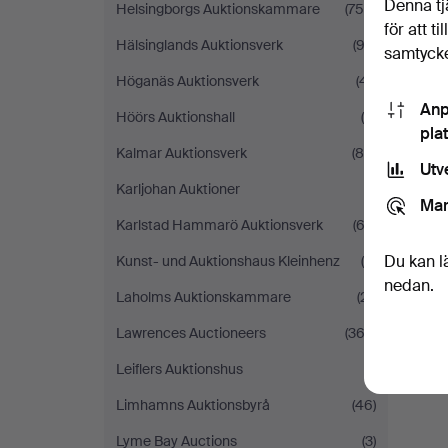
Denna tj
Helsingborgs Auktionskammare
(756)
för att t
Hälsinglands Auktionsverk
(93)
samtycke
Höganäs Auktionsverk
(41)
Anp
Höörs Auktionshall
(4)
pla
Kalmar Auktionsverk
(88)
Utv
Karljohan Auktioner
(1)
Mar
Karlstad Hammarö Auktionsverk
(63)
Du kan l
Kunst- und Auktionshaus Kleinhenz
(6)
nedan.
Laholms Auktionskammare
(21)
Lawrences Auctioneers
(363)
Leiflers Auktionshus
(1)
Limhamns Auktionsbyrå
(46)
Lyme Bay Auctions
(3)