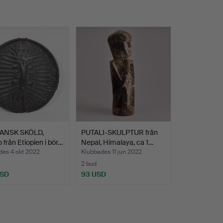
ANSK SKÖLD,
PUTALI-SKULPTUR från
från Etiopien i bör…
Nepal, Himalaya, ca 1…
des 4 okt 2022
Klubbades 11 jun 2022
2 bud
USD
93 USD