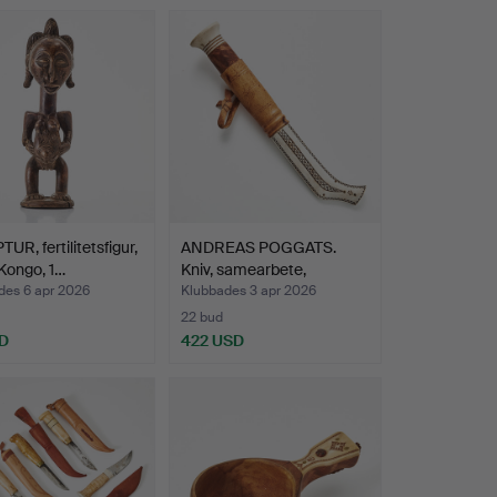
UR, fertilitetsfigur,
ANDREAS POGGATS.
Kongo, 1…
Kniv, samearbete,
renhorn…
des 6 apr 2026
Klubbades 3 apr 2026
22 bud
D
422 USD