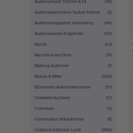
Auktionshuset Thörner & Ek
(34)
Auktionskammaren Sydost Kalmar
(2)
Auktionsmagasinet Vänersborg
(44)
Auktionsverket Engelholm
(58)
Balclis
(43)
Barcelona Auctions
(31)
Bidstrup Auktioner
(7)
Bishop & Miller
(900)
Björnssons Auktionskammare
(51)
Chalkwell Auctions
(12)
Colombos
(4)
Connoisseur Bokauktioner
(8)
Crafoord Auktioner Lund
(984)