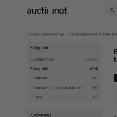
Auctionet.com
Alla avslutade föremål
/
Stockholms Auktionsverk Ma
Etnografika
Kategorier
E
på
Alla kategorier
(185 777)
Etnografika
(614)
Stockholms
Afrikana
(85)
Auktionsverk
Samisk konst & konsthantverk
(46)
Magasin
Övrigt
(13)
5
S
Auktionshus