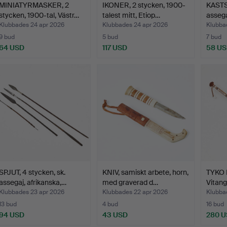
MINIATYRMASKER, 2
IKONER, 2 stycken, 1900-
KASTSP
stycken, 1900-tal, Västr…
talest mitt, Etiop…
assega
Klubbades 24 apr 2026
Klubbades 24 apr 2026
Klubba
9 bud
5 bud
7 bud
64 USD
117 USD
58 U
SPJUT, 4 stycken, sk.
KNIV, samiskt arbete, horn,
TYKO 
assegaj, afrikanska,…
med graverad d…
Vitang
Klubbades 23 apr 2026
Klubbades 22 apr 2026
Klubba
13 bud
4 bud
16 bud
94 USD
43 USD
280 