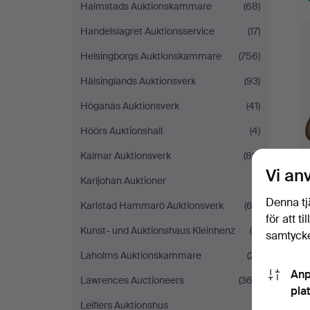
Halmstads Auktionskammare
(68)
Handelslagret Auktionsservice
(17)
Helsingborgs Auktionskammare
(756)
Hälsinglands Auktionsverk
(93)
Höganäs Auktionsverk
(41)
Höörs Auktionshall
(4)
Kalmar Auktionsverk
(88)
Vi an
Karljohan Auktioner
(1)
Denna tj
Karlstad Hammarö Auktionsverk
(63)
för att t
Kunst- und Auktionshaus Kleinhenz
(6)
samtycke
Laholms Auktionskammare
(21)
Anp
Lawrences Auctioneers
(363)
pla
Leiflers Auktionshus
(1)