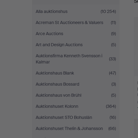
S
Alla auktionshus
(10 254)
Acreman St Auctioneers & Valuers
(11)
Arce Auctions
(9)
Art and Design Auctions
(5)
Auktionsfirma Kenneth Svensson i
(33)
Kalmar
Auktionshaus Blank
(47)
Auktionshaus Bossard
(3)
Auktionshaus von Brühl
(5)
Auktionshuset Kolonn
(364)
Auktionshuset STO Bohuslän
(16)
Auktionshuset Thelin & Johansson
(66)