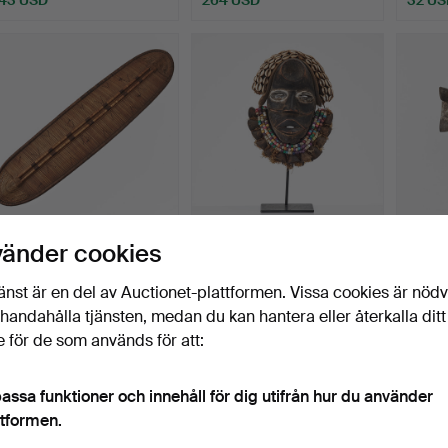
SKÖLD, västra Mongo
MASK, Dan
MASK,
vänder cookies
regionen, DRC, Nkundu,…
Elfenbenskusten.
större.
Skulpterad i tr…
Klubbades 26 maj 2026
Klubbades 19 maj 2026
Klubba
änst är en del av Auctionet-plattformen. Vissa cookies är nöd
12 bud
17 bud
17 bud
illhandahålla tjänsten, medan du kan hantera eller återkalla ditt
181 USD
127 USD
127 U
 för de som används för att:
assa funktioner och innehåll för dig utifrån hur du använder
ttformen.