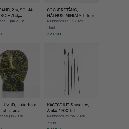
ND, 2 st, SÖLJA, 1
SOCKERSTÅNG,
OSCH, 1 st,…
NÅLHUS, MINIATYR i form
av Ac…
des 12 jun 2026
Klubbades 12 jun 2026
1 bud
D
32 USD
HUVUD, inuitarbete,
KASTSPJUT, 5 stycken,
erat i sten…
Afrika, 1900-tal.
des 5 jun 2026
Klubbades 26 maj 2026
2 bud
D
53 USD