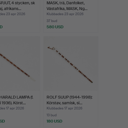
JUT, 4 stycken, sk
MASK, trä, Danfolket,
j, afrikans…
Västafrika, MASK, Ng…
des 23 apr 2026
Klubbades 23 apr 2026
37 bud
SD
580 USD
HARALD LAMPA (f.
ROLF SUUP (1944-1998):
i 1936). Körst…
Körstav, samisk, si…
des 17 apr 2026
Klubbades 17 apr 2026
13 bud
USD
180 USD