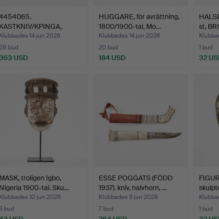
4454065.
HUGGARE, för avrättning,
HALSBA
KASTKNIV/KPINGA,
1800/1900-tal, Mo…
st, BR
Azande-folket, C…
Klubbades 14 jun 2026
Klubbades 14 jun 2026
Klubba
28 bud
20 bud
1 bud
363 USD
184 USD
32 US
MASK, troligen Igbo,
ESSE POGGATS (FÖDD
FIGUR
Nigeria 1900-tal. Sku…
1937). kniv, halvhorn, …
skulpt
Klubbades 10 jun 2026
Klubbades 9 jun 2026
Klubba
3 bud
7 bud
1 bud
43 USD
264 USD
32 US