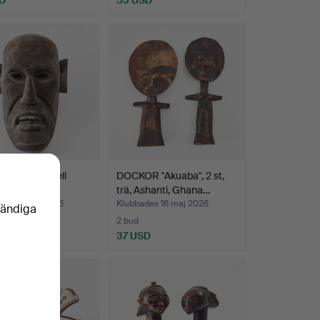
 Kenya, modell
DOCKOR "Akuaba", 2 st,
trä, Ashanti, Ghana…
des 18 maj 2026
Klubbades 16 maj 2026
vändiga
2 bud
SD
37 USD