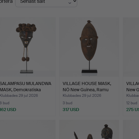
ortera
SALAMPASU MULANDWA
VILLAGE HOUSE MASK,
VILLA
MASK, Demokratiska
NÖ New Guinea, Ramu
New Gu
repu…
Ri…
Klubbades 29 jul 2026
Klubbades 29 jul 2026
Klubbad
8 bud
3 bud
12 bud
162 USD
317 USD
275 U