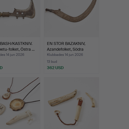
BASH/KASTKNIV.
EN STOR BAZAKNIV,
tu-folket, Östra …
Azandefolket, Södra
Suda…
des 14 jun 2026
Klubbades 14 jun 2026
13 bud
SD
362 USD