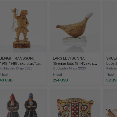
BENGT FRANSSON.
LARS LEVI SUNNA
SKULPT
(1919-1988), skulptur, "La…
(Sverige född 1944), skulp…
Luba, 
Klubbades 16 apr 2026
Klubbades 14 apr 2026
Klubba
4 bud
14 bud
1 bud
43 USD
254 USD
32 US