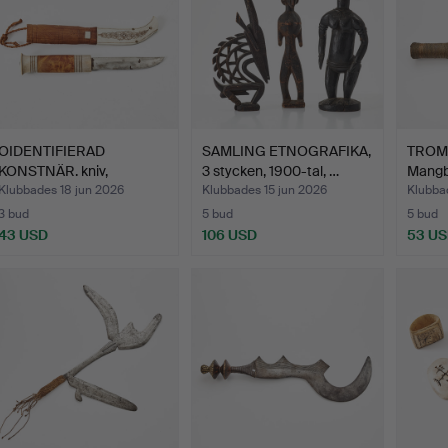
OIDENTIFIERAD
SAMLING ETNOGRAFIKA,
TROM
KONSTNÄR. kniv,
3 stycken, 1900-tal, …
Mangbe
halvhorn, sk…
Klubbades 18 jun 2026
Klubbades 15 jun 2026
Klubba
3 bud
5 bud
5 bud
43 USD
106 USD
53 U