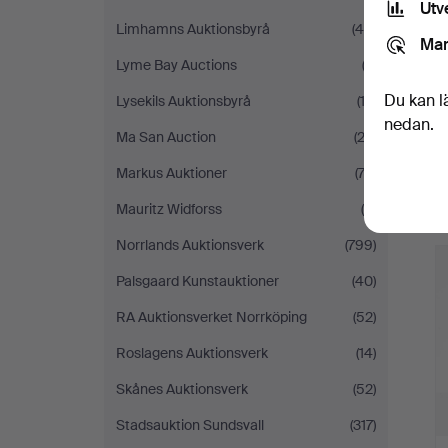
Utv
Limhamns Auktionsbyrå
(46)
Mar
Lyme Bay Auctions
(3)
Du kan l
Lysekils Auktionsbyrå
(12)
nedan.
Ma San Auction
(22)
Markus Auktioner
(72)
Mauritz Widforss
(4)
Norrlands Auktionsverk
(799)
Palsgaard Kunstauktioner
(40)
RA Auktionsverket Norrköping
(52)
Roslagens Auktionsverk
(14)
Skånes Auktionsverk
(52)
Stadsauktion Sundsvall
(317)