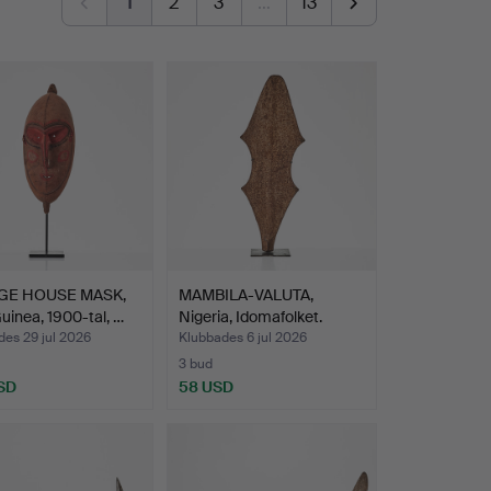
1
2
3
…
13
GE HOUSE MASK,
MAMBILA-VALUTA,
inea, 1900-tal, …
Nigeria, Idomafolket.
es 29 jul 2026
Klubbades 6 jul 2026
3 bud
SD
58 USD