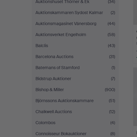
Auktionshuset Thörner & Ek
(34)
Auktionskammaren Sydost Kalmar
(2)
Auktionsmagasinet Vänersborg
(44)
Auktionsverket Engelholm
(58)
Balclis
(43)
Barcelona Auctions
(31)
Batemans of Stamford
(1)
Bidstrup Auktioner
(7)
Bishop & Miller
(900)
Björnssons Auktionskammare
(51)
Chalkwell Auctions
(12)
Colombos
(4)
Connoisseur Bokauktioner
(8)