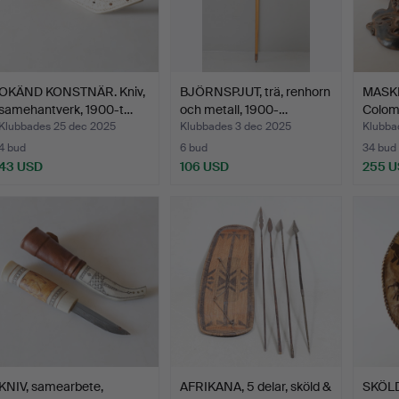
OKÄND KONSTNÄR. Kniv,
BJÖRNSPJUT, trä, renhorn
MASKER
samehantverk, 1900-t…
och metall, 1900-…
Colom
Klubbades 25 dec 2025
Klubbades 3 dec 2025
Klubba
4 bud
6 bud
34 bud
43 USD
106 USD
255 
KNIV, samearbete,
AFRIKANA, 5 delar, sköld &
SKÖLD,