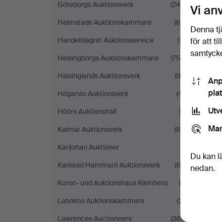
Göteborgs Auktionsverk
(245)
Vi an
Halmstads Auktionskammare
(68)
Denna tj
Handelslagret Auktionsservice
(17)
för att t
samtycke
Helsingborgs Auktionskammare
(756)
Hälsinglands Auktionsverk
(93)
Anp
pla
Höganäs Auktionsverk
(41)
Utv
Höörs Auktionshall
(4)
Mar
Kalmar Auktionsverk
(88)
Karljohan Auktioner
(1)
Du kan l
Karlstad Hammarö Auktionsverk
(63)
nedan.
Kunst- und Auktionshaus Kleinhenz
(6)
Laholms Auktionskammare
(21)
Lawrences Auctioneers
(363)