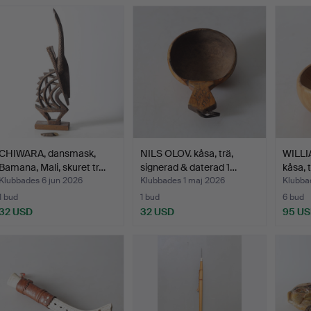
CHIWARA, dansmask,
NILS OLOV. kåsa, trä,
WILL
Bamana, Mali, skuret tr…
signerad & daterad 1…
kåsa, 
Klubbades 6 jun 2026
Klubbades 1 maj 2026
Klubba
1 bud
1 bud
6 bud
32 USD
32 USD
95 U