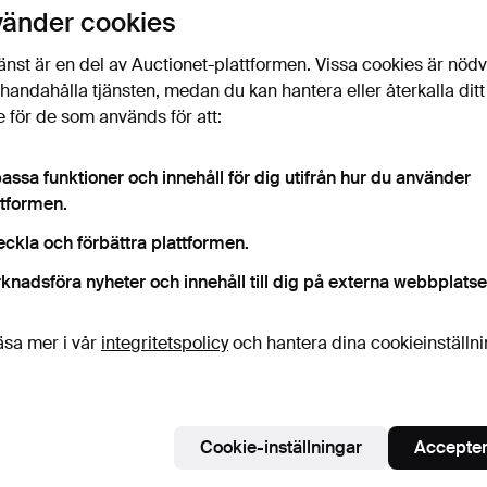
vänder cookies
änst är en del av Auctionet-plattformen. Vissa cookies är nöd
illhandahålla tjänsten, medan du kan hantera eller återkalla ditt
 för de som används för att:
assa funktioner och innehåll för dig utifrån hur du använder
ttformen.
SAMEKNIV, renhorn och
SAMEKNIV, renhorn och
AFRIKA
läder, signerad F. O.
läder, signerad SU.
träför
eckla och förbättra plattformen.
Klubbades 8 okt 2022
Klubbades 16 sep 2022
Klubba
knadsföra nyheter och innehåll till dig på externa webbplatse
15 bud
6 bud
1 bud
233 USD
138 USD
32 US
äsa mer i vår
integritetspolicy
och hantera dina cookieinställn
Bevaka sökning
Cookie-inställningar
Accepter