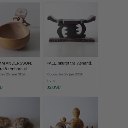
IAM ANDERSSON.
PALL, skuret trä, Ashanti.
trä & renhorn, si…
des 25 mar 2026
Klubbades 29 jan 2026
1 bud
SD
32 USD