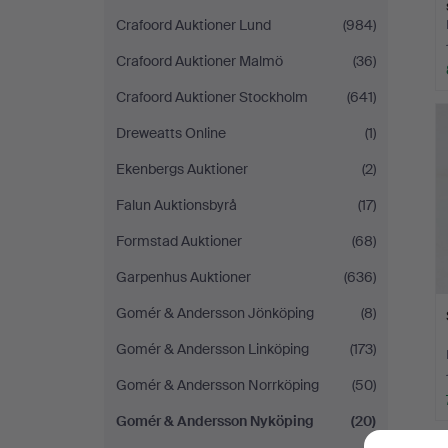
Crafoord Auktioner Lund
(984)
Crafoord Auktioner Malmö
(36)
Crafoord Auktioner Stockholm
(641)
Dreweatts Online
(1)
Ekenbergs Auktioner
(2)
Falun Auktionsbyrå
(17)
Formstad Auktioner
(68)
Garpenhus Auktioner
(636)
Gomér & Andersson Jönköping
(8)
Gomér & Andersson Linköping
(173)
Gomér & Andersson Norrköping
(50)
Gomér & Andersson Nyköping
(20)