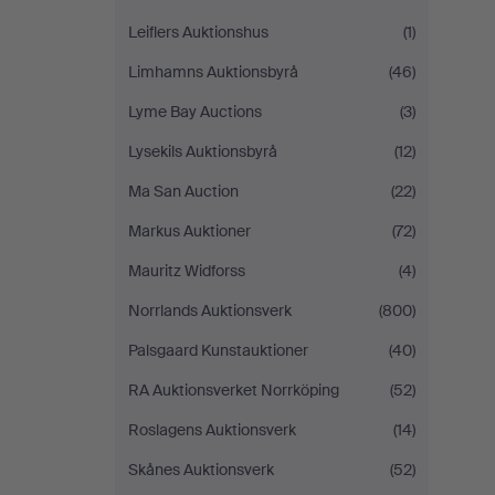
Leiflers Auktionshus
(1)
Limhamns Auktionsbyrå
(46)
Lyme Bay Auctions
(3)
Lysekils Auktionsbyrå
(12)
Ma San Auction
(22)
Markus Auktioner
(72)
Mauritz Widforss
(4)
Norrlands Auktionsverk
(800)
Palsgaard Kunstauktioner
(40)
RA Auktionsverket Norrköping
(52)
Roslagens Auktionsverk
(14)
Skånes Auktionsverk
(52)