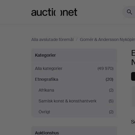
Auctionet.com
Alla avslutade föremål
/
Gomér & Andersson Nyköpi
Etnografika
Kategorier
på
Alla kategorier
(49 970)
Etnografika
(20)
Gomér
Afrikana
(2)
&
Samisk konst & konsthantverk
(5)
Andersson
Övrigt
(2)
S
S
Nyköping
Auktionshus