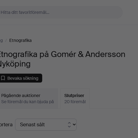
ng
/
Etnografika
Etnografika på Gomér & Andersson
Nyköping
Bevaka sökning
Pågående auktioner
Slutpriser
Se föremål du kan bjuda på
20 föremål
lutpriser
ortera