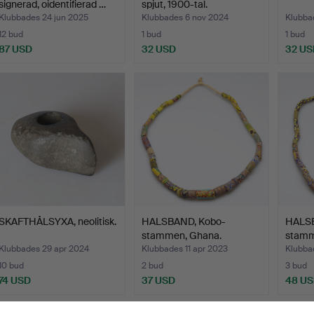
signerad, oidentifierad …
spjut, 1900-tal.
Klubbades 24 jun 2025
Klubbades 6 nov 2024
Klubba
12 bud
1 bud
1 bud
87 USD
32 USD
32 US
SKAFTHÅLSYXA, neolitisk.
HALSBAND, Kobo-
HALSB
stammen, Ghana.
stamm
Klubbades 29 apr 2024
Klubbades 11 apr 2023
Klubba
10 bud
2 bud
3 bud
74 USD
37 USD
48 U