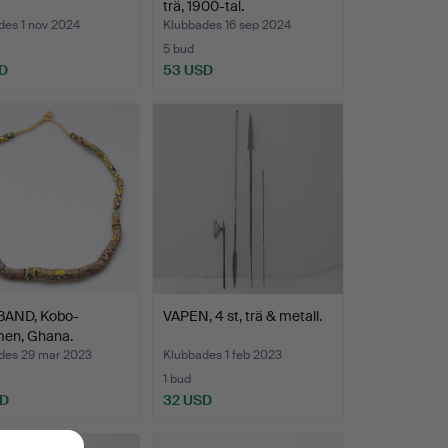
trä, 1900-tal.
des 1 nov 2024
Klubbades 16 sep 2024
5 bud
D
53 USD
AND, Kobo-
VAPEN, 4 st, trä & metall.
en, Ghana.
des 29 mar 2023
Klubbades 1 feb 2023
1 bud
SD
32 USD