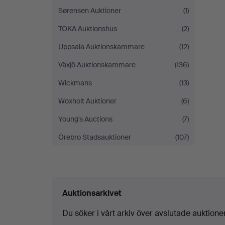
Sørensen Auktioner
(1)
TOKA Auktionshus
(2)
Uppsala Auktionskammare
(12)
Växjö Auktionskammare
(136)
Wickmans
(13)
Woxholt Auktioner
(6)
Young's Auctions
(7)
Örebro Stadsauktioner
(107)
Auktionsarkivet
Du söker i vårt arkiv över avslutade auktioner