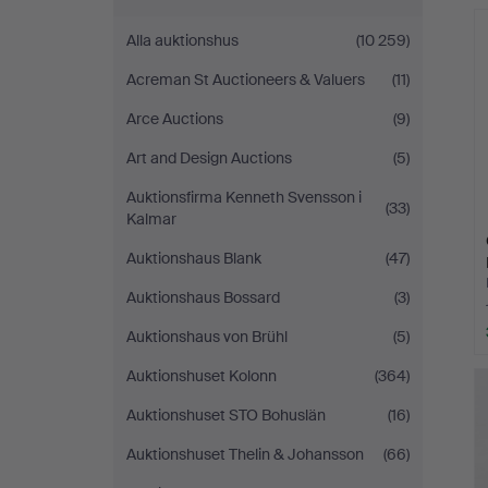
Alla auktionshus
(10 259)
Acreman St Auctioneers & Valuers
(11)
Arce Auctions
(9)
Art and Design Auctions
(5)
Auktionsfirma Kenneth Svensson i
(33)
Kalmar
Auktionshaus Blank
(47)
Auktionshaus Bossard
(3)
Auktionshaus von Brühl
(5)
Auktionshuset Kolonn
(364)
Auktionshuset STO Bohuslän
(16)
Auktionshuset Thelin & Johansson
(66)