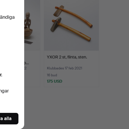
vändiga
NA, 13 delar,
YXOR 2 st, flinta, sten.
emål bl.a. skulp…
des 25 mar 2022
Klubbades 17 feb 2021
r.
16 bud
D
175 USD
ingar
a alla