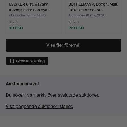
MASKER 6 st, wayang
BUFFELMASK, Dogon, Mali,
topeng, äldre och nyar…
1900-talets senar…
Klubbades 18 maj 2026
Klubbades 18 maj 2026
9 bud
18 bud
90 USD
159 USD
Visa fler föremål
Bevaka sökning
Auktionsarkivet
Du söker i vårt arkiv över avslutade auktioner.
Visa pågående auktioner istället.