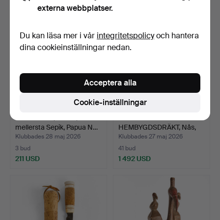
externa webbplatser.
Du kan läsa mer i vår
integritetspolicy
och hantera
dina cookieinställningar nedan.
Acceptera alla
Cookie-inställningar
VÄGGMASK, latmul,
FOLKDRÄKT /
mellersta Sepik, Papua N…
HEMBYGDSDRÄKT, Nås,
Dalarna.
Klubbades 28 maj 2026
Klubbades 27 maj 2026
3 bud
41 bud
211 USD
1 492 USD