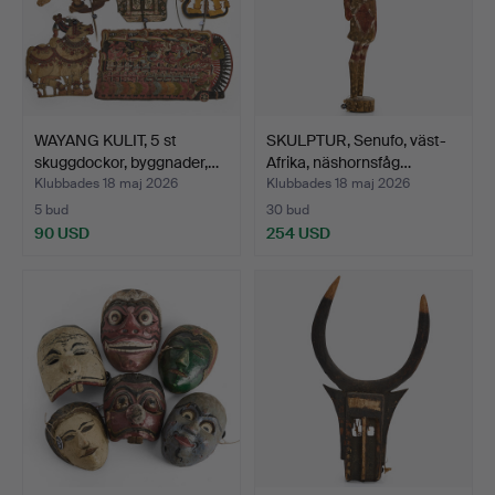
WAYANG KULIT, 5 st
SKULPTUR, Senufo, väst-
skuggdockor, byggnader,…
Afrika, näshornsfåg…
Klubbades 18 maj 2026
Klubbades 18 maj 2026
5 bud
30 bud
90 USD
254 USD