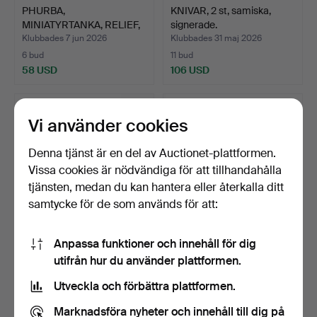
PHURBA,
KNIVAR, 2 st, samiska,
MINIATYRTANKA, RELIEF,
signerade.
järn samt k…
Klubbades 7 jun 2026
Klubbades 31 maj 2026
6 bud
11 bud
58 USD
106 USD
Vi använder cookies
Denna tjänst är en del av Auctionet-plattformen.
Vissa cookies är nödvändiga för att tillhandahålla
tjänsten, medan du kan hantera eller återkalla ditt
samtycke för de som används för att:
Anpassa funktioner och innehåll för dig
DANSMASK, Yoruba,
SMÅSKULPTURER/FETISC
utifrån hur du använder plattformen.
Nigeria, "Gelede", 1900-…
HER, Afrika, Senufo, E…
Klubbades 28 maj 2026
Klubbades 28 maj 2026
Utveckla och förbättra plattformen.
1 bud
1 bud
32 USD
64 USD
Marknadsföra nyheter och innehåll till dig på