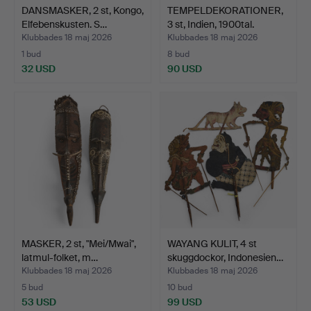
DANSMASKER, 2 st, Kongo,
TEMPELDEKORATIONER,
Elfebenskusten. S…
3 st, Indien, 1900tal.
Klubbades 18 maj 2026
Klubbades 18 maj 2026
1 bud
8 bud
32 USD
90 USD
MASKER, 2 st, "Mei/Mwai",
WAYANG KULIT, 4 st
latmul-folket, m…
skuggdockor, Indonesien…
Klubbades 18 maj 2026
Klubbades 18 maj 2026
5 bud
10 bud
53 USD
99 USD