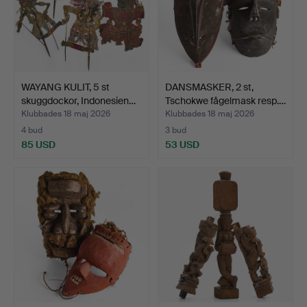
WAYANG KULIT, 5 st
DANSMASKER, 2 st,
skuggdockor, Indonesien…
Tschokwe fågelmask resp.…
Klubbades 18 maj 2026
Klubbades 18 maj 2026
4 bud
3 bud
85 USD
53 USD