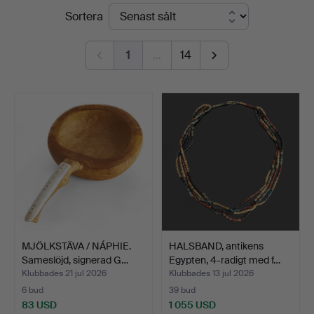
Slutpriser
Sortera
1
…
14
MJÖLKSTÄVA / NÁPHIE.
HALSBAND, antikens
Sameslöjd, signerad G…
Egypten, 4-radigt med f…
Klubbades 21 jul 2026
Klubbades 13 jul 2026
6 bud
39 bud
83 USD
1 055 USD