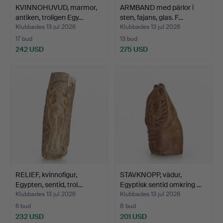
KVINNOHUVUD, marmor,
ARMBAND med pärlor i
antiken, troligen Egy…
sten, fajans, glas. F…
Klubbades 13 jul 2026
Klubbades 13 jul 2026
17 bud
13 bud
242 USD
275 USD
RELIEF, kvinnofigur,
STAVKNOPP, vädur,
Egypten, sentid, trol…
Egyptisk sentid omkring …
Klubbades 13 jul 2026
Klubbades 13 jul 2026
6 bud
8 bud
232 USD
201 USD