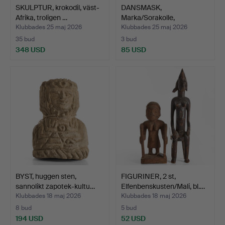
SKULPTUR, krokodil, väst-
DANSMASK,
Afrika, troligen …
Marka/Sorakolle,
Elfenbenskusten…
Klubbades 25 maj 2026
Klubbades 25 maj 2026
35 bud
3 bud
348 USD
85 USD
BYST, huggen sten,
FIGURINER, 2 st,
sannolikt zapotek-kultu…
Elfenbenskusten/Mali, bl.…
Klubbades 18 maj 2026
Klubbades 18 maj 2026
8 bud
5 bud
194 USD
52 USD