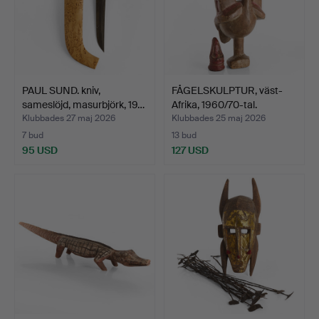
PAUL SUND. kniv,
FÅGELSKULPTUR, väst-
sameslöjd, masurbjörk, 19…
Afrika, 1960/70-tal.
Klubbades 27 maj 2026
Klubbades 25 maj 2026
7 bud
13 bud
95 USD
127 USD