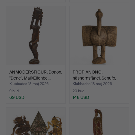
ANMODERSFIGUR, Dogon,
PROPIANONG,
"Dege", Mali/Elfenbe…
näshornsfågel, Senufo,
Elfenbe…
Klubbades 18 maj 2026
Klubbades 18 maj 2026
9 bud
20 bud
69 USD
148 USD