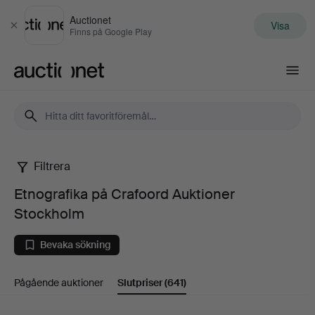
Auctionet
Visa
Stäng
Finns på Google Play
Auctionet.com
Filtrera
Etnografika
Etnografika på Crafoord Auktioner
på
Stockholm
Crafoord
Bevaka sökning
Auktioner
Pågående auktioner
Slutpriser
(641)
Stockholm