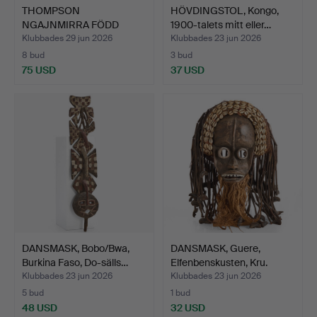
THOMPSON
HÖVDINGSTOL, Kongo,
NGAJNMIRRA FÖDD
1900-talets mitt eller…
AUSTRALIEN 1954).…
Klubbades 29 jun 2026
Klubbades 23 jun 2026
8 bud
3 bud
75 USD
37 USD
DANSMASK, Bobo/Bwa,
DANSMASK, Guere,
Burkina Faso, Do-sälls…
Elfenbenskusten, Kru.
Klubbades 23 jun 2026
Klubbades 23 jun 2026
5 bud
1 bud
48 USD
32 USD