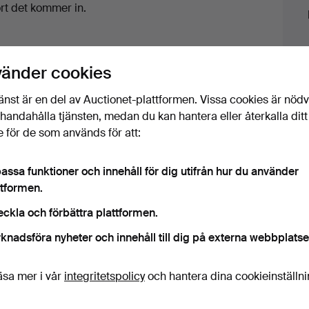
ort det kommer in.
vänder cookies
änst är en del av Auctionet-plattformen. Vissa cookies är nöd
illhandahålla tjänsten, medan du kan hantera eller återkalla ditt
 för de som används för att:
orter till fast pris för alla föremål.
assa funktioner och innehåll för dig utifrån hur du använder
ttformen.
eckla och förbättra plattformen.
 som matchar din sökning
knadsföra nyheter och innehåll till dig på externa webbplatse
äsa mer i vår
integritetspolicy
och hantera dina cookieinställn