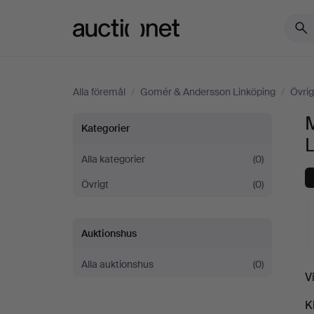
Auctionet.com
Alla föremål
/
Gomér & Andersson Linköping
/
Övrig
Moderna
Kategorier
Verktyg
Alla kategorier
(0)
Övrigt
(0)
på
Gomér
Auktionshus
&
Alla auktionshus
(0)
V
Andersson
a
K