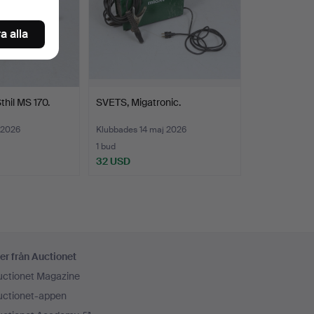
a alla
il MS 170.
SVETS, Migatronic.
 2026
Klubbades 14 maj 2026
1 bud
32 USD
er från Auctionet
uctionet Magazine
uctionet-appen