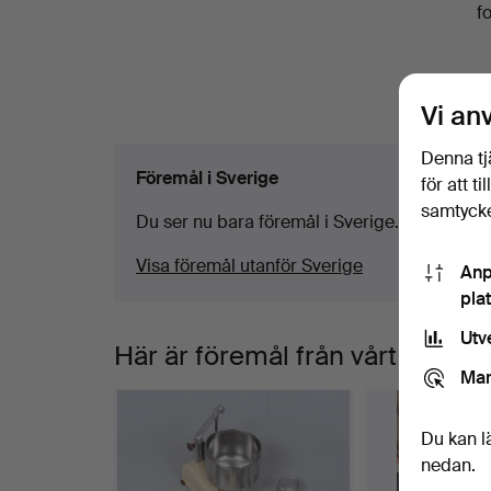
f
Linköping
Vi an
Denna tj
Föremål i Sverige
för att t
samtycke
Du ser nu bara föremål i Sverige. Vi har transp
Visa föremål utanför Sverige
Anp
pla
Utv
Här är föremål från vårt arkiv
Mar
Du kan l
nedan.