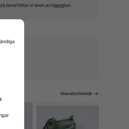
på
band
hittar vi även
arm
band
sur
.
vändiga
Visa alla föremål
r.
ingar