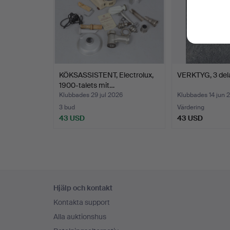
KÖKSASSISTENT, Electrolux,
VERKTYG, 3 dela
1900-talets mit…
Klubbades 29 jul 2026
Klubbades 14 jun 
3 bud
Värdering
43 USD
43 USD
Sidfotsnavigation
Hjälp och kontakt
Kontakta support
Alla auktionshus