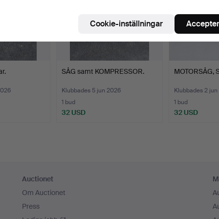
Cookie-inställningar
Accepter
r.
SÅG samt KOMPRESSOR.
MOTORSÅG, Sth
2026
Klubbades 5 jun 2026
Klubbades 2 jun
1 bud
1 bud
32 USD
32 USD
Auctionet
M
Om Auctionet
A
Press
A