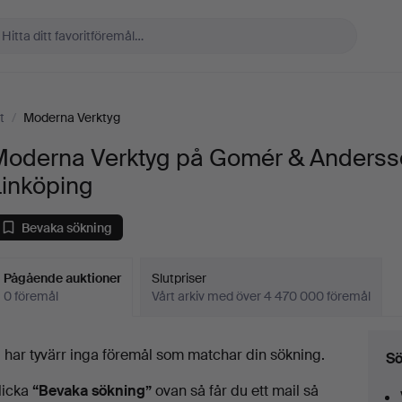
t
/
Moderna Verktyg
Moderna Verktyg på Gomér & Anders
Linköping
Bevaka sökning
Pågående auktioner
Slutpriser
0 föremål
Vårt arkiv med över 4 470 000 föremål
Pågående
i har tyvärr inga föremål som matchar din sökning.
Sö
uktioner
licka
“Bevaka sökning”
ovan så får du ett mail så