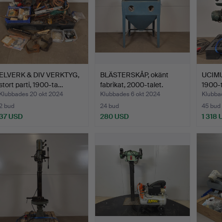
ELVERK & DIV VERKTYG,
BLÄSTERSKÅP, okänt
UCIMU,
stort parti, 1900-ta…
fabrikat, 2000-talet.
1900-ta
Klubbades 20 okt 2024
Klubbades 6 okt 2024
Klubba
2 bud
24 bud
45 bud
37 USD
280 USD
1 318