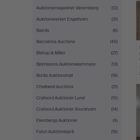
Auktionsmagasinet Vänersborg
(12)
Auktionsverket Engelholm
(31)
Balclis
(8)
Barcelona Auctions
(45)
Bishop & Miller
(27)
Björnssons Auktionskammare
(13)
Borås Auktionshall
(16)
Chalkwell Auctions
(21)
Crafoord Auktioner Lund
(15)
Crafoord Auktioner Stockholm
(14)
Ekenbergs Auktioner
(9)
Falun Auktionsbyrå
(18)