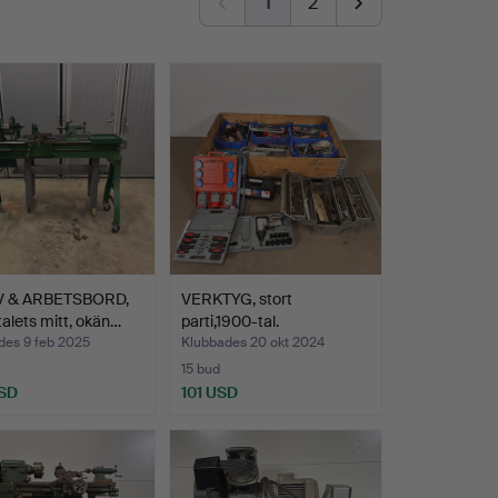
1
2
 & ARBETSBORD,
VERKTYG, stort
alets mitt, okän…
parti,1900-tal.
des 9 feb 2025
Klubbades 20 okt 2024
15 bud
SD
101 USD