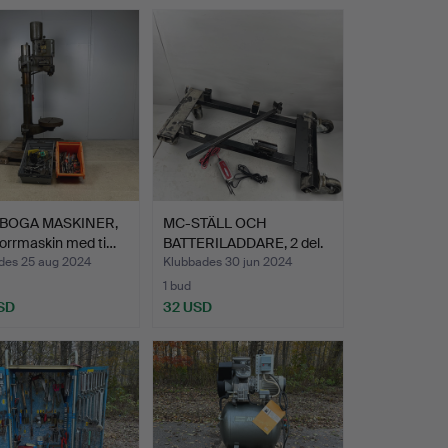
RBOGA MASKINER,
MC-STÄLL OCH
orrmaskin med ti…
BATTERILADDARE, 2 del.
des 25 aug 2024
Klubbades 30 jun 2024
1 bud
SD
32 USD