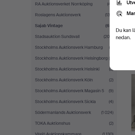
Utv
RA Auktionsverket Norrköping
(41)
Mar
Roslagens Auktionsverk
(132)
Sajab Vintage
(65)
Du kan l
Stadsauktion Sundsvall
(206)
nedan.
Stockholms Auktionsverk Hamburg
(2)
Stockholms Auktionsverk Helsingborg
(4)
Stockholms Auktionsverk Helsinki
(3)
Stockholms Auktionsverk Köln
(2)
Stockholms Auktionsverk Magasin 5
(9)
Stockholms Auktionsverk Sickla
(4)
Södermanlands Auktionsverk
(1 024)
TOKA Auktionshus
(2)
Växjö Auktionskammare
(1 130)