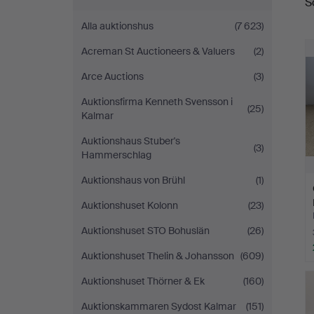
S
Alla auktionshus
(7 623)
Acreman St Auctioneers & Valuers
(2)
Arce Auctions
(3)
Auktionsfirma Kenneth Svensson i
(25)
Kalmar
Auktionshaus Stuber's
(3)
Hammerschlag
Auktionshaus von Brühl
(1)
Auktionshuset Kolonn
(23)
Auktionshuset STO Bohuslän
(26)
Auktionshuset Thelin & Johansson
(609)
Auktionshuset Thörner & Ek
(160)
Auktionskammaren Sydost Kalmar
(151)