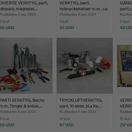
DIVERSE VERKTYG, parti,
VERKTYG, parti,
GÄNG
bitssats, magneter…
hylsnyckelsatser m.m , ca
parti, 
…
Klubbades 4 sep 2024
Klubbades 4 sep 2024
Klubba
6 bud
1 bud
3 bud
55 USD
32 USD
43 U
PARTI VERKTYG, Bacho
TRYCKLUFTVERKTYG,
VERK
m.m, Tänger & knivar,…
parti, 10 delar, bl.a Ka…
VERK
Klubbades 4 sep 2024
Klubbades 4 sep 2024
Klubba
9 bud
14 bud
10 bud
69 USD
97 USD
217 U