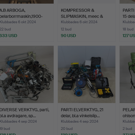
A.B ARBOGA,
KOMPRESSOR &
PARTI
pelarborrmaskin,1900-
SLIPMASKIN, meec &
15 del
talets an…
vem.
Klubbades 6 okt 2024
Klubbades 6 okt 2024
Klubba
22 bud
12 bud
18 bud
633 USD
90 USD
127 U
DIVERSE VERKTYG, parti,
PARTI ELVERKTYG, 21
PELA
bl.a avdragare, sp…
delar, bl.a vinkelslip…
ohlson
Klubbades 4 sep 2024
Klubbades 4 sep 2024
Klubba
19 bud
20 bud
2 bud
128 USD
139 USD
37 US