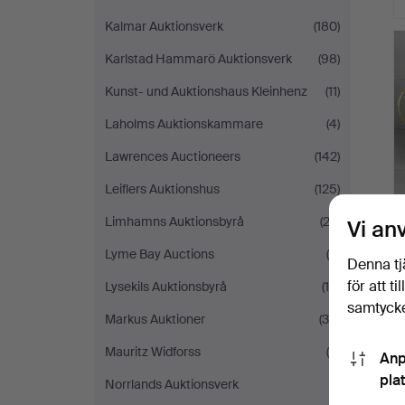
Kalmar Auktionsverk
(180)
Karlstad Hammarö Auktionsverk
(98)
Kunst- und Auktionshaus Kleinhenz
(11)
Laholms Auktionskammare
(4)
Lawrences Auctioneers
(142)
Leiflers Auktionshus
(125)
Limhamns Auktionsbyrå
(23)
Vi an
Lyme Bay Auctions
(4)
Denna tj
för att t
Lysekils Auktionsbyrå
(10)
samtycke
Markus Auktioner
(30)
Mauritz Widforss
(9)
Anp
pla
Norrlands Auktionsverk
(1)