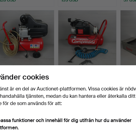
OMA, kompressor, 2000-
EINHELL D-8380,
PARTI
vänder cookies
talet, Italien.
kompressor, 1900-tal,
VERK
Tysk…
G, 5 d
Klubbades 4 sep 2024
Klubbades 4 sep 2024
Klubba
änst är en del av Auctionet-plattformen. Vissa cookies är nöd
8 bud
8 bud
11 bud
illhandahålla tjänsten, medan du kan hantera eller återkalla ditt
72 USD
72 USD
74 US
 för de som används för att:
assa funktioner och innehåll för dig utifrån hur du använder
ttformen.