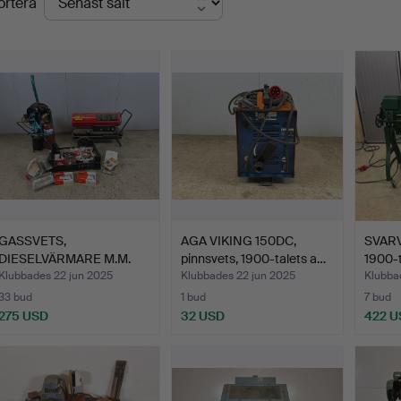
ortera
GASSVETS,
AGA VIKING 150DC,
SVARV
DIESELVÄRMARE M.M.
pinnsvets, 1900-talets a…
1900-t
Klubbades 22 jun 2025
Klubbades 22 jun 2025
Klubba
33 bud
1 bud
7 bud
275 USD
32 USD
422 U