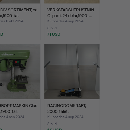
 DIV SORTIMENT, ca
VERKSTADSUTRUSTNIN
ar,1900-tal.
G, parti, 24 delar,1900-…
des 6 okt 2024
Klubbades 4 sep 2024
8 bud
SD
71 USD
RBORRMASKIN,Clas
RACINGDOMKRAFT,
,1900-tal.
2000-talet.
des 4 sep 2024
Klubbades 4 sep 2024
8 bud
D
69 USD