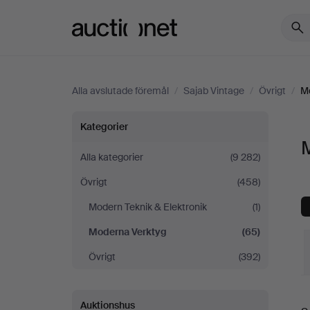
Auctionet.com
Alla avslutade föremål
/
Sajab Vintage
/
Övrigt
/
M
Moderna
Kategorier
Verktyg
Alla kategorier
(9 282)
Övrigt
(458)
på
Modern Teknik & Elektronik
(1)
Sajab
Moderna Verktyg
(65)
Vintage
Övrigt
(392)
S
Auktionshus