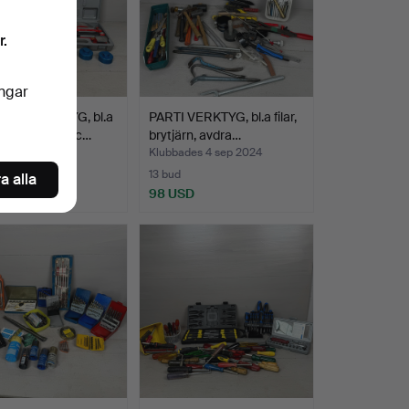
r.
ingar
 RIKTVERKTYG, bl.a
PARTI VERKTYG, bl.a filar,
ammare m.m, c…
brytjärn, avdra…
des 4 sep 2024
Klubbades 4 sep 2024
13 bud
a alla
SD
98 USD