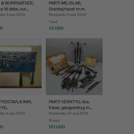
 & BORRSATSER,
PARTI MEJSLAR,
ca 18 delar, nut…
Stanley,Hazet m.m.
des 4 sep 2024
Klubbades 4 sep 2024
1 bud
SD
32 USD
TYGSTAVLA INKL
PARTI VERKTYG, bl.a.
TYG.
fräsar, gängverktyg m…
des 4 sep 2024
Klubbades 25 aug 2024
19 bud
SD
192 USD