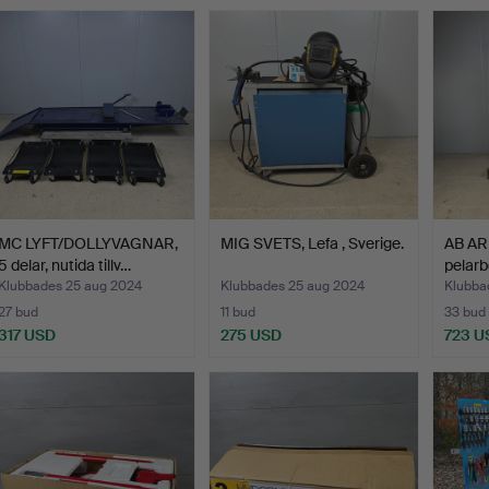
MC LYFT/DOLLYVAGNAR,
MIG SVETS, Lefa , Sverige.
AB A
5 delar, nutida tillv…
pelarb
Klubbades 25 aug 2024
Klubbades 25 aug 2024
Klubba
27 bud
11 bud
33 bud
317 USD
275 USD
723 U