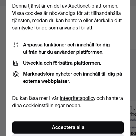
Denna tjänst är en del av Auctionet-plattformen.
Vissa cookies är nödvändiga för att tillhandahålla
Här är föremål från vårt arkiv som
tjänsten, medan du kan hantera eller återkalla ditt
samtycke för de som används för att:
matchar din sökning
Visa alla föremål
Anpassa funktioner och innehåll för dig
utifrån hur du använder plattformen.
Utveckla och förbättra plattformen.
Marknadsföra nyheter och innehåll till dig på
externa webbplatser.
Du kan läsa mer i vår
integritetspolicy
och hantera
dina cookieinställningar nedan.
MARIA BOCZEWSKA
FÅGELBAD, alabaster,
KURT 
(född 1940).
Italien, omkring år 1…
(Sverig
Blomsterstill…
"Fran…
Klubbades 14 jul 2026
Klubbades 30 jun 2026
Klubbade
Acceptera alla
8 bud
31 bud
Värderin
116 USD
359 USD
159 US