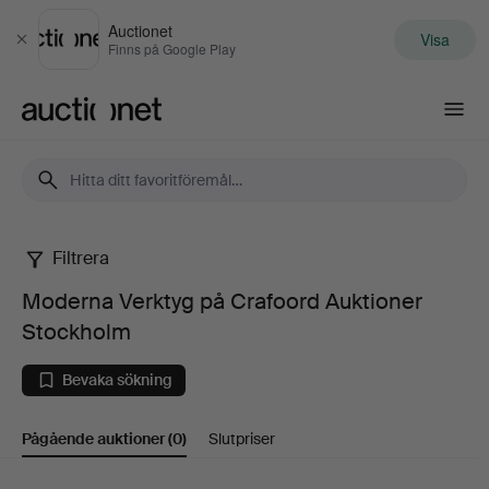
Auctionet
Visa
Stäng
Finns på Google Play
Auctionet.com
Filtrera
Moderna
Moderna Verktyg på Crafoord Auktioner
Verktyg
Stockholm
på
Bevaka sökning
Crafoord
Pågående auktioner
(0)
Slutpriser
Auktioner