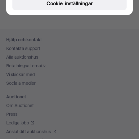
Cookie-inställningar
Sidfotsnavigation
Hjälp och kontakt
Kontakta support
Alla auktionshus
Betalningsalternativ
Vi skickar med
Sociala medier
Auctionet
Om Auctionet
Press
Lediga jobb
Anslut ditt auktionshus