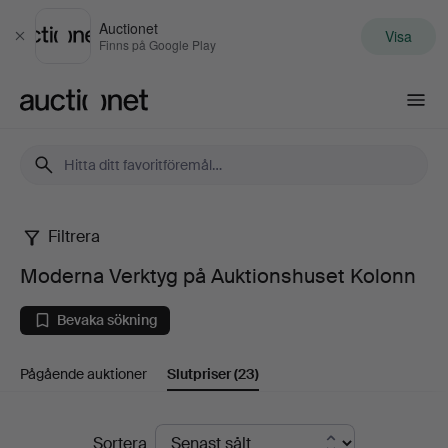
Auctionet
Visa
Stäng
Finns på Google Play
Auctionet.com
Filtrera
Moderna
Moderna Verktyg på Auktionshuset Kolonn
Verktyg
Bevaka sökning
på
Pågående auktioner
Slutpriser
(23)
Auktionshuset
Kolonn
Slutpriser
Sortera