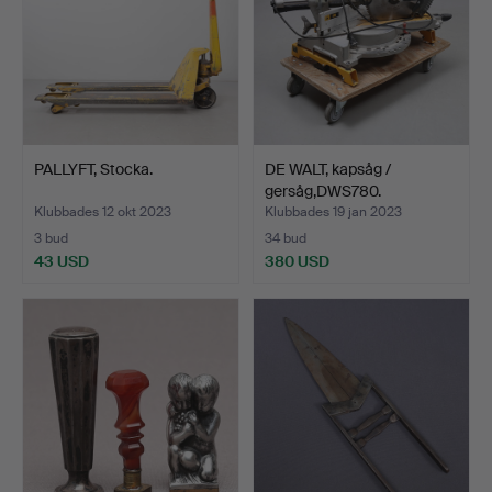
PALLYFT, Stocka.
DE WALT, kapsåg /
gersåg,DWS780.
Klubbades 12 okt 2023
Klubbades 19 jan 2023
3 bud
34 bud
43 USD
380 USD