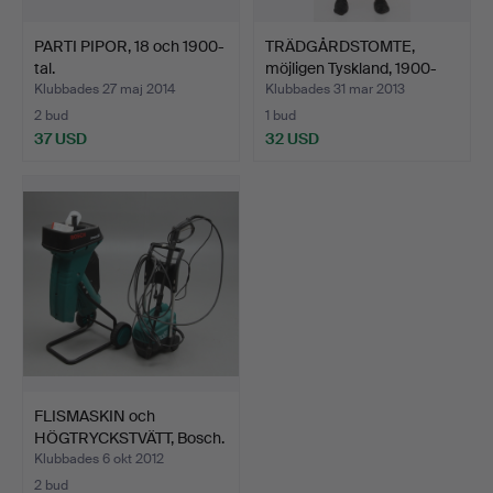
PARTI PIPOR, 18 och 1900-
TRÄDGÅRDSTOMTE,
tal.
möjligen Tyskland, 1900-
ta…
Klubbades 27 maj 2014
Klubbades 31 mar 2013
2 bud
1 bud
37 USD
32 USD
FLISMASKIN och
HÖGTRYCKSTVÄTT, Bosch.
Klubbades 6 okt 2012
2 bud