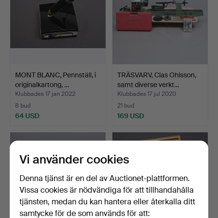
MONT BLANC, Pennställ, i
TRÄSVARV, Clas Ohlsson,
originalkartong, …
samt diverse verkt…
Klubbades 17 jan 2022
Klubbades 17 jul 2020
8 bud
21 bud
64 USD
169 USD
Vi använder cookies
Denna tjänst är en del av Auctionet-plattformen.
Vissa cookies är nödvändiga för att tillhandahålla
tjänsten, medan du kan hantera eller återkalla ditt
samtycke för de som används för att: