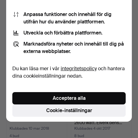
KÄPP, snidat och bemålat
VERKTYGSET, Sameco,
Anpassa funktioner och innehåll för dig
trä, tomtedekor, …
1900-tal.
utifrån hur du använder plattformen.
Klubbades 27 okt 2018
Klubbades 21 apr 2018
Utveckla och förbättra plattformen.
1 bud
3 bud
37 USD
48 USD
Marknadsföra nyheter och innehåll till dig på
externa webbplatser.
Du kan läsa mer i vår
integritetspolicy
och hantera
dina cookieinställningar nedan.
Acceptera alla
Cookie-inställningar
YXA, 1800/1900-tal.
ELAGGREGAT, Airmax,
2600 watt. Elverk bens…
Klubbades 10 mar 2018
Klubbades 4 okt 2017
4 bud
8 bud