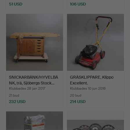
51 USD
106 USD
SNICKARBÄNK/HYVELBÄ
GRÄSKLIPPARE, Klippo
NK, trä, Sjöbergs Stock…
Excellent.
Klubbades 28 jan 2017
Klubbades 10 jun 2016
21 bud
20 bud
232 USD
214 USD