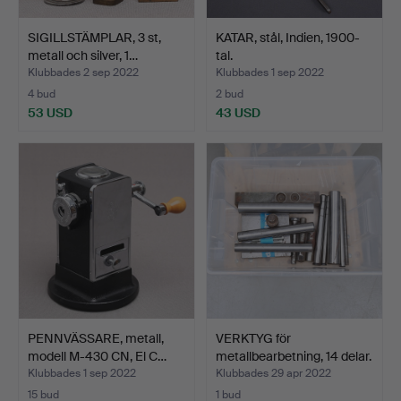
SIGILLSTÄMPLAR, 3 st,
KATAR, stål, Indien, 1900-
metall och silver, 1…
tal.
Klubbades 2 sep 2022
Klubbades 1 sep 2022
4 bud
2 bud
53 USD
43 USD
PENNVÄSSARE, metall,
VERKTYG för
modell M-430 CN, El C…
metallbearbetning, 14 delar.
Klubbades 1 sep 2022
Klubbades 29 apr 2022
15 bud
1 bud