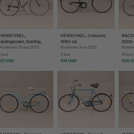
HERRCYKEL,
HERRCYKEL, Crescent,
RACER
tävlingscykel, Sterling,
1980-tal.
2000-t
1900-t…
Klubbades 25 aug 2025
Klubbades 3 jun 2025
Klubbad
1 bud
11 bud
10 bud
32 USD
106 USD
526 