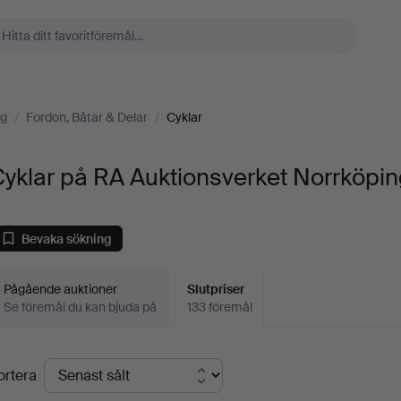
ng
/
Fordon, Båtar & Delar
/
Cyklar
yklar på RA Auktionsverket Norrköpi
Bevaka sökning
Pågående auktioner
Slutpriser
Se föremål du kan bjuda på
133 föremål
lutpriser
ortera