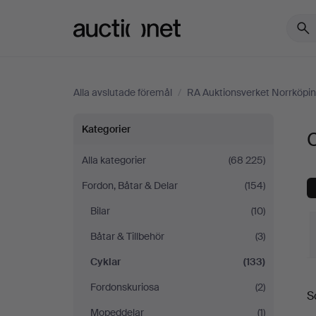
Auctionet.com
Alla avslutade föremål
/
RA Auktionsverket Norrköpi
Cyklar
Kategorier
C
på
Alla kategorier
(68 225)
Fordon, Båtar & Delar
(154)
RA
Bilar
(10)
Auktionsverket
Båtar & Tillbehör
(3)
Norrköping
Cyklar
(133)
S
Fordonskuriosa
(2)
S
Mopeddelar
(1)