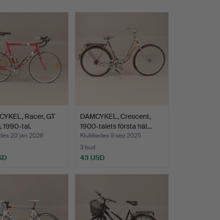
YKEL, Racer, GT
DAMCYKEL, Crescent,
, 1990-tal.
1900-talets första häl…
des 20 jan 2026
Klubbades 9 sep 2025
3 bud
SD
43 USD