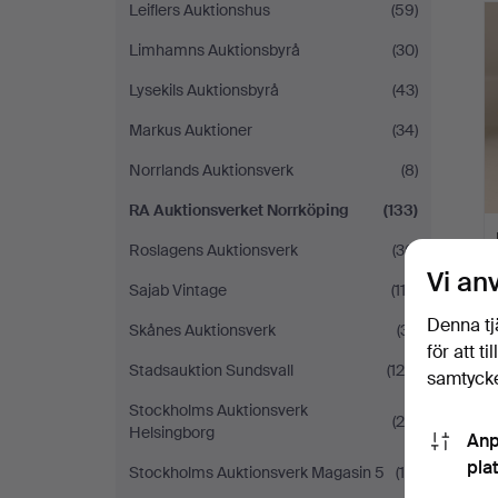
Leiflers Auktionshus
(59)
Limhamns Auktionsbyrå
(30)
Lysekils Auktionsbyrå
(43)
Markus Auktioner
(34)
Norrlands Auktionsverk
(8)
RA Auktionsverket Norrköping
(133)
Roslagens Auktionsverk
(36)
Vi an
Sajab Vintage
(113)
Denna tj
Skånes Auktionsverk
(31)
för att t
Stadsauktion Sundsvall
(124)
samtycke
Stockholms Auktionsverk
(24)
Helsingborg
Anp
pla
Stockholms Auktionsverk Magasin 5
(16)