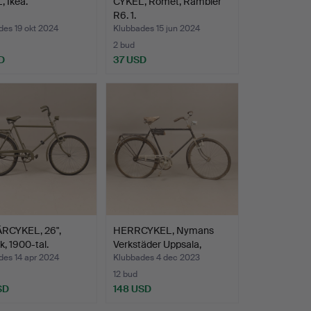
 Ikea.
CYKEL, Romet, Rambler
R6. 1.
des 19 okt 2024
Klubbades 15 jun 2024
2 bud
D
37 USD
ÄRCYKEL, 26",
HERRCYKEL, Nymans
, 1900-tal.
Verkstäder Uppsala,
1900…
des 14 apr 2024
Klubbades 4 dec 2023
12 bud
SD
148 USD