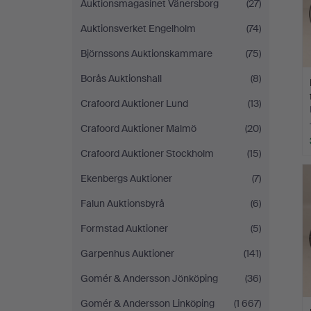
Auktionsmagasinet Vänersborg
(27)
Auktionsverket Engelholm
(74)
Björnssons Auktionskammare
(75)
Borås Auktionshall
(8)
Crafoord Auktioner Lund
(13)
Crafoord Auktioner Malmö
(20)
Crafoord Auktioner Stockholm
(15)
Ekenbergs Auktioner
(7)
Falun Auktionsbyrå
(6)
Formstad Auktioner
(5)
Garpenhus Auktioner
(141)
Gomér & Andersson Jönköping
(36)
Gomér & Andersson Linköping
(1 667)