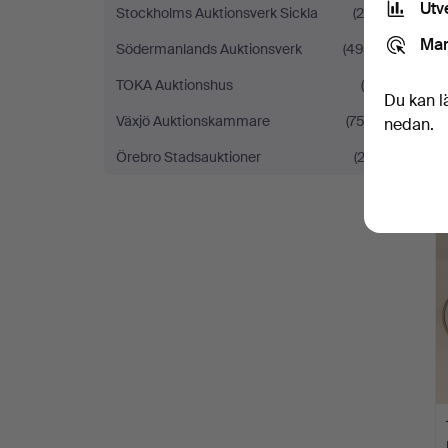
Utv
Stockholms Auktionsverk Sickla
(29)
Mar
Södermanlands Auktionsverk
(494)
TOKA Auktionshus
(5)
Du kan l
Växjö Auktionskammare
(753)
nedan.
Örebro Stadsauktioner
(22)