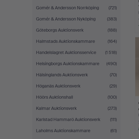
Gomér & Andersson Norrköping
(721)
Gomér & Andersson Nyköping
(383)
Göteborgs Auktionsverk
(188)
Halmstads Auktionskammare
(164)
Handelslagret Auktionsservice
(1 518)
Helsingborgs Auktionskammare
(490)
Hälsinglands Auktionsverk
(70)
Höganäs Auktionsverk
(29)
Höörs Auktionshall
(100)
Kalmar Auktionsverk
(273)
Karlstad Hammarö Auktionsverk
(111)
Laholms Auktionskammare
(61)