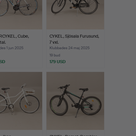
CYKEL, Cube,
CYKEL, Sjösala Furusund,
al.
7 vxl.
es 1 jun 2025
Klubbades 24 maj 2025
19 bud
USD
179 USD