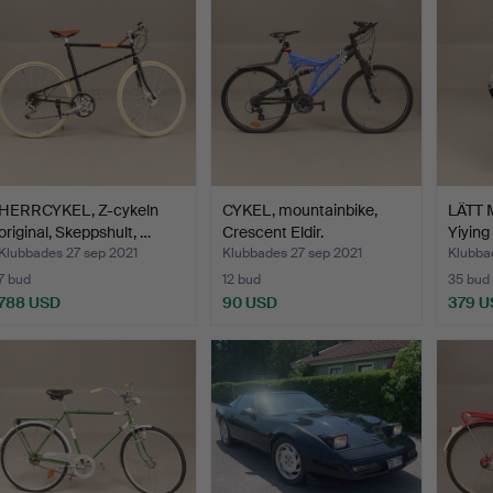
HERRCYKEL, Z-cykeln
CYKEL, mountainbike,
LÄTT
original, Skeppshult, …
Crescent Eldir.
Yiying
Klubbades 27 sep 2021
Klubbades 27 sep 2021
Klubba
7 bud
12 bud
35 bud
788 USD
90 USD
379 U