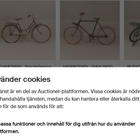
DAMCYKEL, Nordstjernan,
HERRCYKEL, tidigt 1900-
BUDCY
1900-talets första…
tal, troligen Engla…
1940-t
vänder cookies
Klubbades 4 dec 2023
Klubbades 2 okt 2023
Klubba
2 bud
10 bud
24 bud
änst är en del av Auctionet-plattformen. Vissa cookies är nöd
37 USD
605 USD
346 
illhandahålla tjänsten, medan du kan hantera eller återkalla ditt
 för de som används för att:
assa funktioner och innehåll för dig utifrån hur du använder
ttformen.