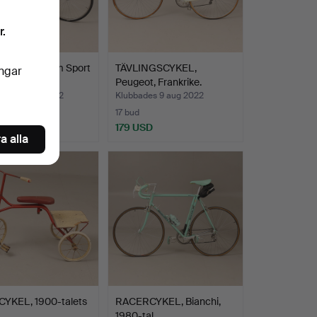
r.
KEL, Signum Sport
TÄVLINGSCYKEL,
ingar
Peugeot, Frankrike.
des 24 sep 2022
Klubbades 9 aug 2022
17 bud
D
179 USD
a alla
YKEL, 1900-talets
RACERCYKEL, Bianchi,
1980-tal.