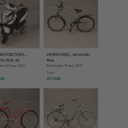
 MOTORCYKEL,
HERRCYKEL, All terrain,
 Yy 150t-10.
Rex.
des 23 sep 2021
Klubbades 16 sep 2021
1 bud
SD
32 USD