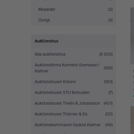
Mopeder
(2)
Övrigt
(3)
Auktionshus
Alla auktionshus
(9 920)
Auktionsfirma Kenneth Svensson i
(166)
Kalmar
Auktionshuset Kolonn
(183)
Auktionshuset STO Bohuslän
(7)
Auktionshuset Thelin & Johansson
(451)
Auktionshuset Thörner & Ek
(121)
Auktionskammaren Sydost Kalmar
(46)