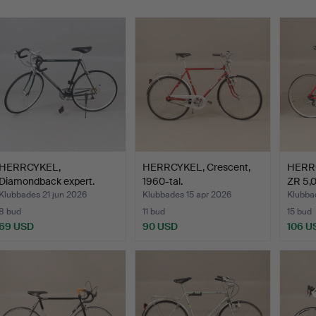
HERRCYKEL,
HERRCYKEL, Crescent,
HERRC
Diamondback expert.
1960-tal.
ZR 5,0
Klubbades 21 jun 2026
Klubbades 15 apr 2026
Klubba
8 bud
11 bud
15 bud
69 USD
90 USD
106 U