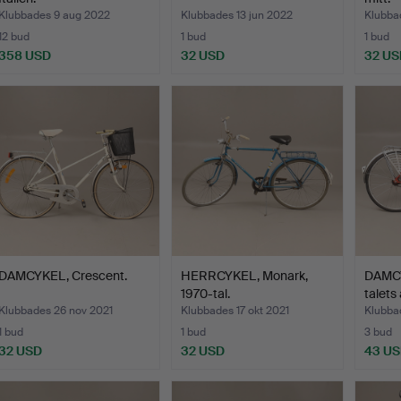
Klubbades 9 aug 2022
Klubbades 13 jun 2022
Klubba
12 bud
1 bud
1 bud
358 USD
32 USD
32 US
DAMCYKEL, Crescent.
HERRCYKEL, Monark,
DAMCY
1970-tal.
talets 
Klubbades 26 nov 2021
Klubbades 17 okt 2021
Klubba
1 bud
1 bud
3 bud
32 USD
32 USD
43 U