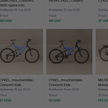
DAMCYKEL, Crescent,
HERRCYKEL, Cresent.
CYKEL,
1900-talets mitt.
Klubbades 18 maj 2025
Klubbades 17 maj 2025
Klubba
16 bud
4 bud
3 bud
116 USD
48 USD
37 US
CYKEL, mountainbike,
CYKEL, mountainbike,
MILIT
Crescent Eldir.
Crescent Eldir.
Monark
Klubbades 16 apr 2024
Klubbades 16 apr 2024
Klubba
7 bud
16 bud
20 bud
87 USD
92 USD
142 U