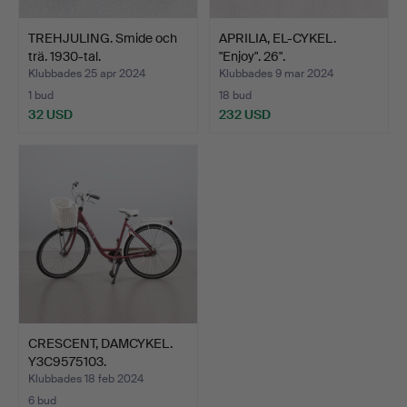
TREHJULING. Smide och
APRILIA, EL-CYKEL.
trä. 1930-tal.
"Enjoy". 26".
Klubbades 25 apr 2024
Klubbades 9 mar 2024
1 bud
18 bud
32 USD
232 USD
CRESCENT, DAMCYKEL.
Y3C9575103.
Klubbades 18 feb 2024
6 bud