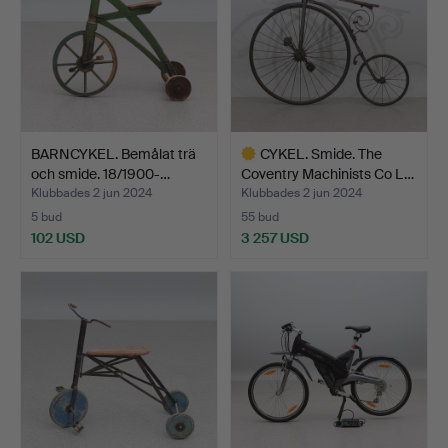
BARNCYKEL. Bemålat trä
CYKEL. Smide. The
och smide. 18/1900-…
Coventry Machinists Co L…
Klubbades 2 jun 2024
Klubbades 2 jun 2024
5 bud
55 bud
102 USD
3 257 USD
Utvalt
föremål