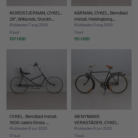
NORDSTJERNAN, CYKEL.
KÄRNAN, CYKEL. Bemålad
28", Wiklunds, Stockh…
metall. Helsingborg…
Klubbades 7 aug 2025
Klubbades 3 aug 2025
9 bud
1 bud
137 USD
95 USD
CYKEL. Bemålad metall.
AB NYMANS
1900-talets första …
VERKSTÄDER, CYKEL.
Bemålad metal…
Klubbades 8 jun 2025
Klubbades 8 jun 2025
17 bud
7 bud