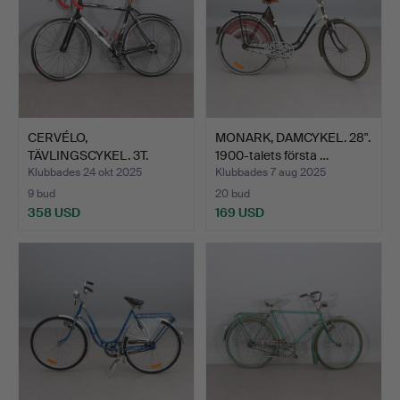
CERVÉLO,
MONARK, DAMCYKEL. 28".
TÄVLINGSCYKEL. 3T.
1900-talets första …
Contineltal 23…
Klubbades 24 okt 2025
Klubbades 7 aug 2025
9 bud
20 bud
358 USD
169 USD