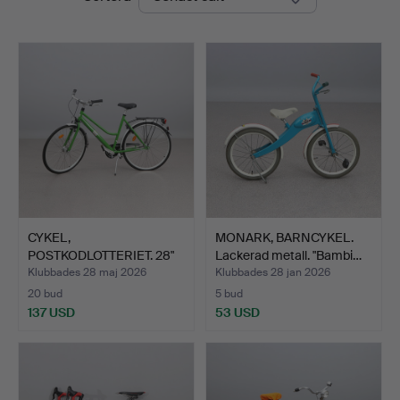
CYKEL,
MONARK, BARNCYKEL.
POSTKODLOTTERIET. 28"
Lackerad metall. "Bambi…
hjul, 3 växla…
Klubbades 28 maj 2026
Klubbades 28 jan 2026
20 bud
5 bud
137 USD
53 USD