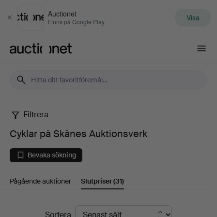
Auctionet
Visa
Stäng
Finns på Google Play
Auctionet.com
Filtrera
Cyklar
Cyklar på Skånes Auktionsverk
på
Bevaka sökning
Skånes
Pågående auktioner
Slutpriser
(31)
Auktionsverk
Slutpriser
Sortera