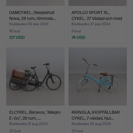
DAMCYKEL, Skeppshult
APOLLO SPORT XL,
Nova, 28 tum, himmels…
CYKEL. 27 Växlad och med
…
Klubbades 30 sep 2024
Klubbades 27 sep 2024
18 bud
9 bud
127 USD
74 USD
ELCYKEL, Batavus, "Allegro
KRINGLA, IHOPFÄLLBAR
E-Go", 28 tum, …
CYKEL, 7-växlad, hjul…
Klubbades 31 aug 2024
Klubbades 25 aug 2024
23 bud
23 bud