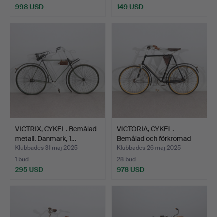
998 USD
149 USD
VICTRIX, CYKEL. Bemålad
VICTORIA, CYKEL.
metall. Danmark, 1…
Bemålad och förkromad
met…
Klubbades 31 maj 2025
Klubbades 26 maj 2025
1 bud
28 bud
295 USD
978 USD