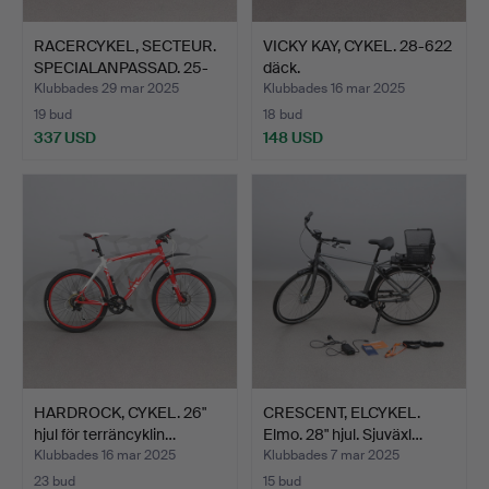
RACERCYKEL, SECTEUR.
VICKY KAY, CYKEL. 28-622
SPECIALANPASSAD. 25-
däck.
6…
Klubbades 29 mar 2025
Klubbades 16 mar 2025
19 bud
18 bud
337 USD
148 USD
HARDROCK, CYKEL. 26"
CRESCENT, ELCYKEL.
hjul för terräncyklin…
Elmo. 28" hjul. Sjuväxl…
Klubbades 16 mar 2025
Klubbades 7 mar 2025
23 bud
15 bud