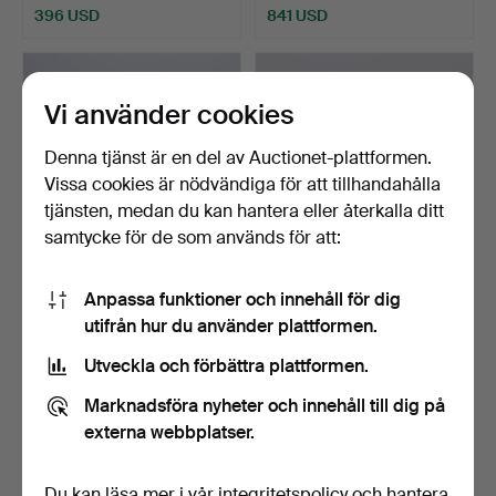
396 USD
841 USD
Vi använder cookies
Denna tjänst är en del av Auctionet-plattformen.
Vissa cookies är nödvändiga för att tillhandahålla
tjänsten, medan du kan hantera eller återkalla ditt
samtycke för de som används för att:
CRESCENT, HERRCYKEL.
BIANCHI, CYKEL. Malloy
Anpassa funktioner och innehåll för dig
3-växlad. 28" hjul.
Pro.
utifrån hur du använder plattformen.
Klubbades 23 feb 2025
Klubbades 9 jan 2025
Utveckla och förbättra plattformen.
14 bud
33 bud
95 USD
321 USD
Marknadsföra nyheter och innehåll till dig på
externa webbplatser.
Du kan läsa mer i vår
integritetspolicy
och hantera