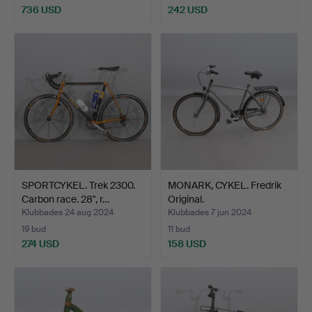
736 USD
242 USD
SPORTCYKEL. Trek 2300.
MONARK, CYKEL. Fredrik
Carbon race. 28", r…
Original.
Klubbades 24 aug 2024
Klubbades 7 jun 2024
19 bud
11 bud
274 USD
158 USD