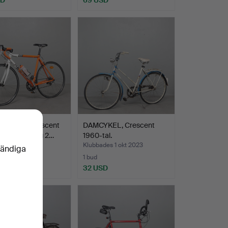
CYKEL, Crescent
DAMCYKEL, Crescent
acer, omkring 2…
1960-tal.
des 7 okt 2023
Klubbades 1 okt 2023
vändiga
1 bud
SD
32 USD