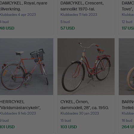
DAMCYKEL, Royal, nyare
DAMCYKEL, Crescent,
DAMCY
tillverkning.
sannolikt 1970-tal.
Tove",
Klubbades 4 apr 2023
Klubbades 11 feb 2023
Klubbad
4 bud
5 bud
12 bud
48 USD
57 USD
117 U
HERRCYKEL
CYKEL, Örnen,
BARNC
"Världsmästarcykeln",
dammodell, 28'', ca. 1950.
Trelle
Crescent s…
Klubbades 9 feb 2023
Klubbades 30 jan 2023
Klubba
9 bud
15 bud
16 bud
101 USD
103 USD
264 