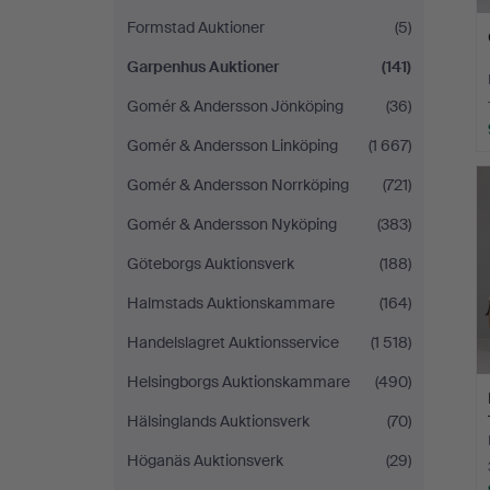
Formstad Auktioner
(5)
Garpenhus Auktioner
(141)
Gomér & Andersson Jönköping
(36)
Gomér & Andersson Linköping
(1 667)
Gomér & Andersson Norrköping
(721)
Gomér & Andersson Nyköping
(383)
Göteborgs Auktionsverk
(188)
Halmstads Auktionskammare
(164)
Handelslagret Auktionsservice
(1 518)
Helsingborgs Auktionskammare
(490)
Hälsinglands Auktionsverk
(70)
Höganäs Auktionsverk
(29)