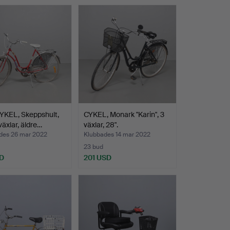
KEL, Skeppshult,
CYKEL, Monark "Karin", 3
växlar, äldre…
växlar, 28".
des 26 mar 2022
Klubbades 14 mar 2022
23 bud
D
201 USD