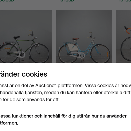
HERRCYKEL, Crescent
DAMCYKEL, Monark.
RACER
vänder cookies
28".
1950/60-tal.
Atto R
Klubbades 19 jan 2024
Klubbades 5 dec 2023
Klubba
änst är en del av Auctionet-plattformen. Vissa cookies är nöd
3 bud
1 bud
13 bud
illhandahålla tjänsten, medan du kan hantera eller återkalla ditt
43 USD
32 USD
201 U
 för de som används för att:
assa funktioner och innehåll för dig utifrån hur du använder
ttformen.