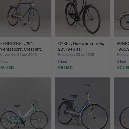
HERRCYKEL, 28",
CYKEL, Husqvarna Trofé,
MINICY
"Pentasport", Crescent.
28", 1940-tal.
1960/7
Klubbades 24 apr 2026
Klubbades 23 jul 2025
Klubbad
4 bud
6 bud
2 bud
48 USD
58 USD
37 US