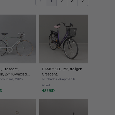
1
2
3
, Crescent,
DAMCYKEL, 25", troligen
on, 27", 10-växlad,…
Crescent.
des 16 maj 2026
Klubbades 24 apr 2026
4 bud
SD
48 USD