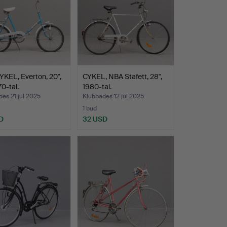
KEL, Everton, 20",
CYKEL, NBA Stafett, 28",
0-tal.
1980-tal.
es 21 jul 2025
Klubbades 12 jul 2025
1 bud
D
32 USD