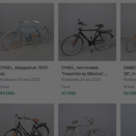
CYKEL, Skeppshult, 1970-
CYKEL, herrmodell,
DAMCY
tal.
"Yosemite by Biltema", …
28", 3 
Klubbades 30 maj 2022
Klubbades 24 apr 2022
Klubba
2 bud
1 bud
14 bud
43 USD
37 USD
92 US