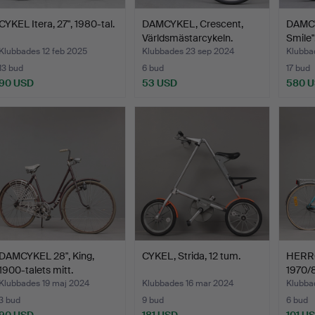
CYKEL Itera, 27", 1980-tal.
DAMCYKEL, Crescent,
DAMCY
Världsmästarcykeln.
Smile"
Klubbades 12 feb 2025
Klubbades 23 sep 2024
Klubba
13 bud
6 bud
17 bud
90 USD
53 USD
580 
DAMCYKEL 28", King,
CYKEL, Strida, 12 tum.
HERRC
1900-talets mitt.
1970/8
Klubbades 19 maj 2024
Klubbades 16 mar 2024
Klubba
3 bud
9 bud
6 bud
90 USD
181 USD
101 U