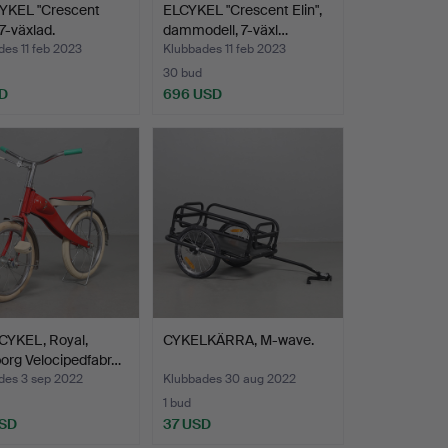
KEL "Crescent
ELCYKEL "Crescent Elin",
 7-växlad.
dammodell, 7-växl…
es 11 feb 2023
Klubbades 11 feb 2023
30 bud
SD
696 USD
YKEL, Royal,
CYKELKÄRRA, M-wave.
borg Velocipedfabr…
des 3 sep 2022
Klubbades 30 aug 2022
1 bud
USD
37 USD