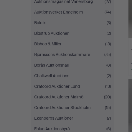
Auktionsmagasinet Vänersborg
(27)
Auktionsverket Engelholm
(74)
Balclis
(3)
Bidstrup Auktioner
(2)
Bishop & Miller
(13)
Björnssons Auktionskammare
(75)
Borås Auktionshall
(8)
Chalkwell Auctions
(2)
Crafoord Auktioner Lund
(13)
Crafoord Auktioner Malmö
(20)
Crafoord Auktioner Stockholm
(15)
Ekenbergs Auktioner
(7)
Falun Auktionsbyrå
(6)