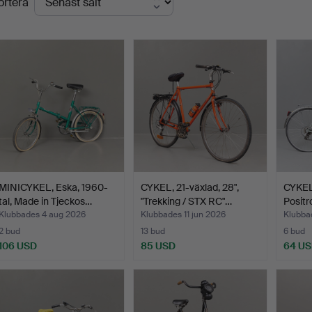
ortera
MINICYKEL, Eska, 1960-
CYKEL, 21-växlad, 28",
CYKEL
tal, Made in Tjeckos…
"Trekking / STX RC"…
Positr
Klubbades 4 aug 2026
Klubbades 11 jun 2026
Klubba
2 bud
13 bud
6 bud
106 USD
85 USD
64 U