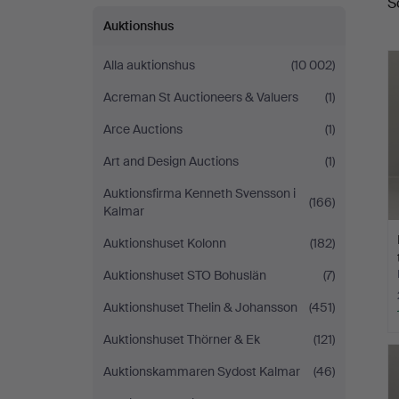
S
Auktionshus
Alla auktionshus
(10 002)
Acreman St Auctioneers & Valuers
(1)
Arce Auctions
(1)
Art and Design Auctions
(1)
Auktionsfirma Kenneth Svensson i
(166)
Kalmar
Auktionshuset Kolonn
(182)
Auktionshuset STO Bohuslän
(7)
Auktionshuset Thelin & Johansson
(451)
Auktionshuset Thörner & Ek
(121)
Auktionskammaren Sydost Kalmar
(46)