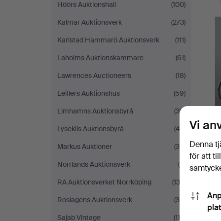
Höörs Auktionshall
(100)
Kalmar Auktionsverk
(273)
Karlstad Hammarö Auktionsverk
(111)
Laholms Auktionskammare
(61)
Lawrences Auctioneers
(18)
Leiflers Auktionshus
(59)
Limhamns Auktionsbyrå
(30)
Vi an
Lysekils Auktionsbyrå
(43)
Denna tj
Markus Auktioner
(34)
för att t
Norrlands Auktionsverk
(8)
samtycke
RA Auktionsverket Norrköping
(133)
Anp
Roslagens Auktionsverk
(36)
pla
Sajab Vintage
(113)