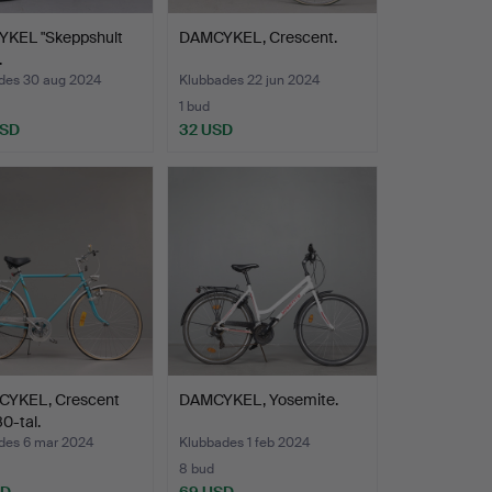
KEL "Skeppshult
DAMCYKEL, Crescent.
.
des 30 aug 2024
Klubbades 22 jun 2024
1 bud
USD
32 USD
YKEL, Crescent
DAMCYKEL, Yosemite.
0-tal.
des 6 mar 2024
Klubbades 1 feb 2024
8 bud
SD
69 USD