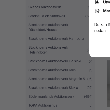
Utv
Skånes Auktionsverk
(31)
Mar
Stadsauktion Sundsvall
(124)
Du kan l
Stockholms Auktionsverk
(2)
Düsseldorf/Neuss
nedan.
Stockholms Auktionsverk Hamburg
(3)
Stockholms Auktionsverk
(24)
Helsingborg
Stockholms Auktionsverk Helsinki
(2)
Stockholms Auktionsverk Köln
(6)
Stockholms Auktionsverk Magasin 5
(16)
Stockholms Auktionsverk Sickla
(29)
Södermanlands Auktionsverk
(494)
TOKA Auktionshus
(5)