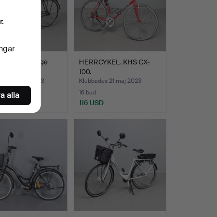
r.
ingar
YKEL, Sverige
HERRCYKEL. KHS CX-
al.
100.
des 26 maj 2023
Klubbades 21 maj 2023
16 bud
a alla
SD
116 USD