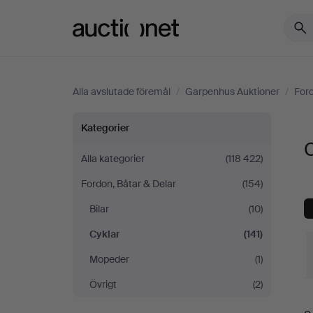
Auctionet.com
Alla avslutade föremål
/
Garpenhus Auktioner
/
Ford
Cyklar
Kategorier
på
Alla kategorier
(118 422)
Fordon, Båtar & Delar
(154)
Garpenhus
Bilar
(10)
Auktioner
Cyklar
(141)
Mopeder
(1)
Övrigt
(2)
S