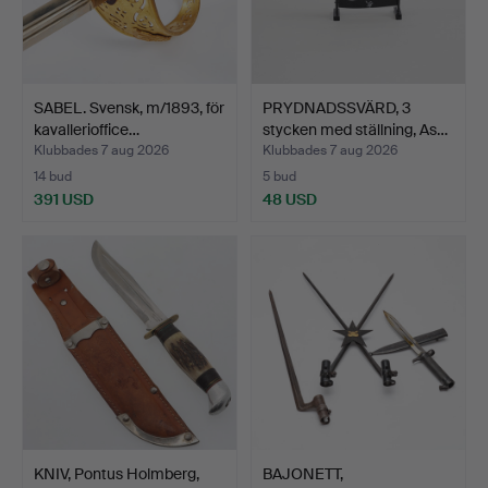
SABEL. Svensk, m/1893, för
PRYDNADSSVÄRD, 3
kavallerioffice…
stycken med ställning, As…
Klubbades 7 aug 2026
Klubbades 7 aug 2026
14 bud
5 bud
391 USD
48 USD
KNIV, Pontus Holmberg,
BAJONETT,