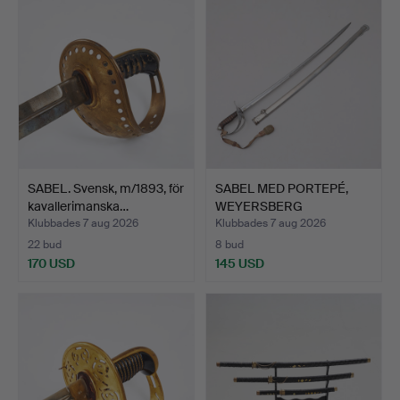
SABEL. Svensk, m/1893, för
SABEL MED PORTEPÉ,
kavallerimanska…
WEYERSBERG
KIRSCHBAUM &…
Klubbades 7 aug 2026
Klubbades 7 aug 2026
22 bud
8 bud
170 USD
145 USD