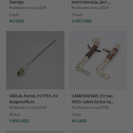
Sverige.
kommissvärja, järn …
Klubbades 4 aug 2026
Klubbades 4 aug 2026
3 bud
21 bud
43 USD
2 057 USD
Utvalt
föremål
VÄRJA, fransk, m/1784, för
SAMEKNIVAR, Ett par,
dragonofficer.
1900-talets första hä…
Klubbades 4 aug 2026
Klubbades 4 aug 2026
18 bud
3 bud
1 003 USD
43 USD