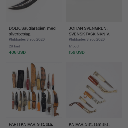
DOLK, Saudiarabien, med
JOHAN SVENGREN,
silverbeslag.
SVENSK FASKINKNIV,
m/1848,…
Klubbades 3 aug 2026
Klubbades 3 aug 2026
28 bud
17 bud
408 USD
159 USD
PARTI KNIVAR, 9 st, bl.a,
KNIVAR. 3 st, samiska,