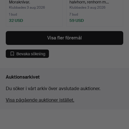
Moraknivar.
halvhorn, renhorn m…
Klubbades 3 aug 2026
Klubbades 3 aug 2026
1 bud
7 bud
32 USD
59 USD
Visa fler föremål
Bevaka sökning
Auktionsarkivet
Du söker i vårt arkiv över avslutade auktioner.
Visa pågående auktioner istället.