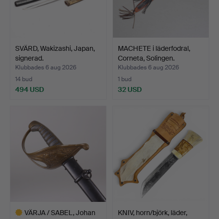
SVÄRD, Wakizashi, Japan,
MACHETE i läderfodral,
signerad.
Corneta, Solingen.
Klubbades 6 aug 2026
Klubbades 6 aug 2026
14 bud
1 bud
494 USD
32 USD
VÄRJA / SABEL, Johan
KNIV, horn/björk, läder,