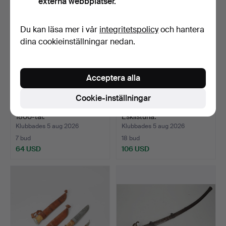
externa webbplatser.
Du kan läsa mer i vår
integritetspolicy
och hantera
dina cookieinställningar nedan.
Acceptera alla
Cookie-inställningar
STICKERT, ceremoniell,
FASKINKNIV, J. Walén,
1800-tal.
Eskilstuna.
Klubbades 5 aug 2026
Klubbades 5 aug 2026
7 bud
18 bud
64 USD
106 USD