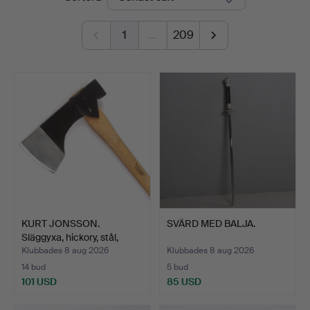
1
…
209
KURT JONSSON.
SVÄRD MED BALJA.
Släggyxa, hickory, stål,
mon…
Klubbades 8 aug 2026
Klubbades 8 aug 2026
14 bud
5 bud
101 USD
85 USD