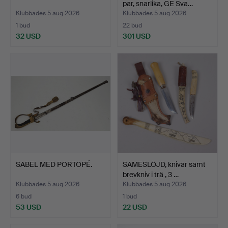
par, snarlika, GE Sva…
Klubbades 5 aug 2026
Klubbades 5 aug 2026
1 bud
22 bud
32 USD
301 USD
SABEL MED PORTOPÉ.
SAMESLÖJD, knivar samt
brevkniv i trä , 3 …
Klubbades 5 aug 2026
Klubbades 5 aug 2026
6 bud
1 bud
53 USD
22 USD