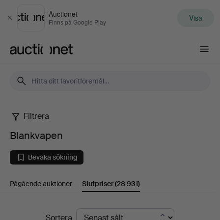
Auctionet
Visa
Stäng
Finns på Google Play
Auctionet.com
Filtrera
Blankvapen
Blankvapen
Bevaka sökning
Pågående auktioner
Slutpriser
(28 931)
Slutpriser
Sortera