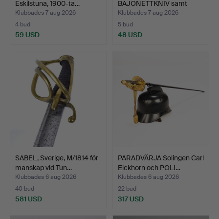
Eskilstuna, 1900-ta…
BAJONETTKNIV samt
VÄGGLJUSSTAKE,…
Klubbades 7 aug 2026
Klubbades 7 aug 2026
4 bud
5 bud
59 USD
48 USD
SABEL, Sverige, M/1814 för
PARADVÄRJA Solingen Carl
manskap vid Tun…
Eickhorn och POLI…
Klubbades 6 aug 2026
Klubbades 6 aug 2026
40 bud
22 bud
581 USD
317 USD