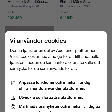
Herazcek & Søn, Köpen…
Finland. Märkt Sa…
Klubbades 6 aug 2026
Klubbades 6 aug 2026
28 bud
7 bud
202 USD
64 USD
Utvalt
föremål
Vi använder cookies
Denna tjänst är en del av Auctionet-plattformen.
Vissa cookies är nödvändiga för att tillhandahålla
tjänsten, medan du kan hantera eller återkalla ditt
samtycke för de som används för att:
BARNSABEL FRÅN 1800-
KNIV, Kauhava, Finland.
Anpassa funktioner och innehåll för dig
TALET.
utifrån hur du använder plattformen.
Klubbades 6 aug 2026
Klubbades 5 aug 2026
2 bud
3 bud
Utveckla och förbättra plattformen.
41 USD
37 USD
Marknadsföra nyheter och innehåll till dig på