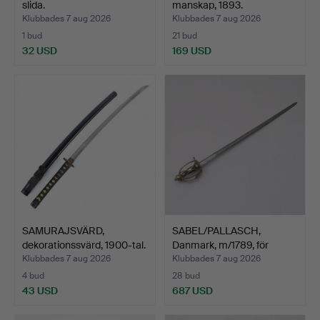
slida.
manskap, 1893.
Klubbades 7 aug 2026
Klubbades 7 aug 2026
1 bud
21 bud
32 USD
169 USD
SAMURAJSVÄRD,
SABEL/PALLASCH,
dekorationssvärd, 1900-tal.
Danmark, m/1789, för
kaval…
Klubbades 7 aug 2026
Klubbades 7 aug 2026
4 bud
28 bud
43 USD
687 USD