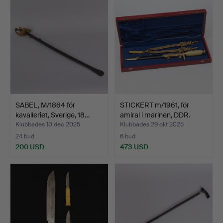
SABEL, M/1864 för
STICKERT m/1961, för
kavalleriet, Sverige, 18…
amiral i marinen, DDR.
Klubbades 10 dec 2025
Klubbades 29 okt 2025
24 bud
6 bud
200 USD
473 USD