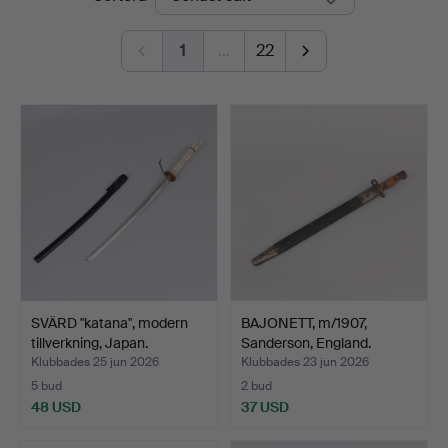
1
…
22
SVÄRD "katana", modern
BAJONETT, m/1907,
tillverkning, Japan.
Sanderson, England.
Klubbades 25 jun 2026
Klubbades 23 jun 2026
5 bud
2 bud
48 USD
37 USD