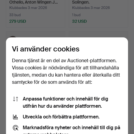
Othello, Anton Wingen J…
Solingen.
Klubbades 3 mar 2026
Klubbades 3 mar 2026
33 bud
1 bud
279 USD
32 USD
Vi använder cookies
Denna tjänst är en del av Auctionet-plattformen.
Vissa cookies är nödvändiga för att tillhandahålla
tjänsten, medan du kan hantera eller återkalla ditt
samtycke för de som används för att:
DOLK. Fairbairn-Sykes
DOLK, dubbeleggad,
Anpassa funktioner och innehåll för dig
Commando knife, Will…
Rehwaffen, Solingen.
utifrån hur du använder plattformen.
Klubbades 3 mar 2026
Klubbades 3 mar 2026
22 bud
4 bud
Utveckla och förbättra plattformen.
211 USD
43 USD
Marknadsföra nyheter och innehåll till dig på