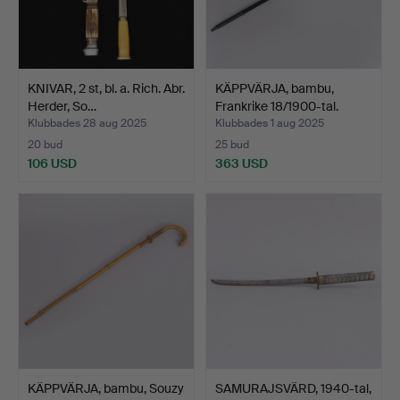
KNIVAR, 2 st, bl. a. Rich. Abr.
KÄPPVÄRJA, bambu,
Herder, So…
Frankrike 18/1900-tal.
Klubbades 28 aug 2025
Klubbades 1 aug 2025
20 bud
25 bud
106 USD
363 USD
KÄPPVÄRJA, bambu, Souzy
SAMURAJSVÄRD, 1940-tal,