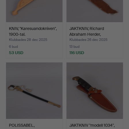
KNIV, "Karesuandokniven",
JAKTKNIV, Richard
1900-tal.
Abraham Herder,
Solingen…
Klubbades 28 dec 2025
Klubbades 26 dec 2025
6 bud
13 bud
53 USD
116 USD
POLISSABEL,
JAKTKNIV "modell 1034",