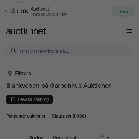
Auctionet
Visa
Stäng
Finns på Google Play
Auctionet.com
Filtrera
Blankvapen
Blankvapen på Garpenhus Auktioner
på
Bevaka sökning
Garpenhus
Pågående auktioner
Slutpriser
(1 038)
Auktioner
Slutpriser
Sortera