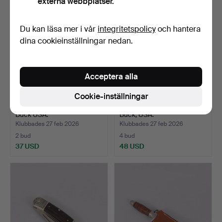
externa webbplatser.
Du kan läsa mer i vår
integritetspolicy
och hantera
dina cookieinställningar nedan.
Acceptera alla
Cookie-inställningar
FÄLLKNIV, tillhörande slida,
FÄLLKNIV, tillhörande slida,
Buck USA.
Buck, USA.
Klubbades 27 feb 2026
Klubbades 27 feb 2026
2 bud
4 bud
37 USD
48 USD