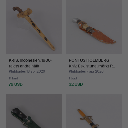
KRIS, Indonesien, 1900-
PONTUS HOLMBERG.
talets andra hälft.
Kniv, Eskilstuna, märkt P…
Klubbades 13 apr 2026
Klubbades 7 apr 2026
11 bud
1 bud
79 USD
32 USD