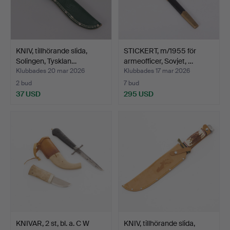
KNIV, tillhörande slida,
STICKERT, m/1955 för
Solingen, Tysklan…
armeofficer, Sovjet, …
Klubbades 20 mar 2026
Klubbades 17 mar 2026
2 bud
7 bud
37 USD
295 USD
KNIVAR, 2 st, bl. a. C W
KNIV, tillhörande slida,