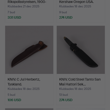
Rikspolisstyrelsen, 1900-
Kershaw Oregon USA.
tal.
Klubbades 21 dec 2025
Klubbades 18 dec 2025
7 bud
9 bud
331 USD
274 USD
KNIV. C Jul Herbertz,
KNIV. Cold Steel Tanto San
Tyskland.
Mai Hattori Sek…
Klubbades 18 dec 2025
Klubbades 18 dec 2025
5 bud
13 bud
106 USD
274 USD