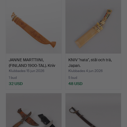
JANNE MARTTIINI,
KNIV "nata", stål och trä,
(FINLAND 1900-TAL). Kniv
Japan.
…
Klubbades 15 jun 2026
Klubbades 4 jun 2026
1 bud
5 bud
32 USD
48 USD