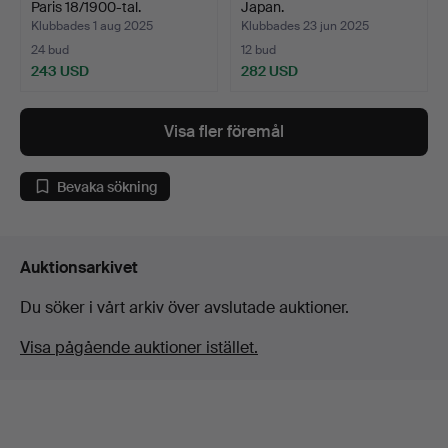
Paris 18/1900-tal.
Japan.
Klubbades 1 aug 2025
Klubbades 23 jun 2025
24 bud
12 bud
243 USD
282 USD
Visa fler föremål
Bevaka sökning
Auktionsarkivet
Du söker i vårt arkiv över avslutade auktioner.
Visa pågående auktioner istället.