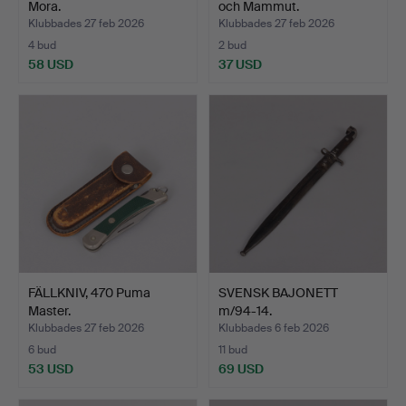
Mora.
och Mammut.
Klubbades 27 feb 2026
Klubbades 27 feb 2026
4 bud
2 bud
58 USD
37 USD
FÄLLKNIV, 470 Puma
SVENSK BAJONETT
Master.
m/94-14.
Klubbades 27 feb 2026
Klubbades 6 feb 2026
6 bud
11 bud
53 USD
69 USD