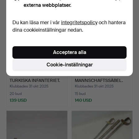
externa webbplatser.
Du kan läsa mer i vår
integritetspolicy
och hantera
dina cookieinställningar nedan.
Acceptera alla
Cookie-inställningar
SABEL. SANNOLIKT FÖR
SABEL S.K.
TURKISKA INFANTERIET.
MANNSCHAFTSSÄBEL.
MODELL 189. E…
Klubbades 31 okt 2025
Klubbades 31 okt 2025
20 bud
15 bud
139 USD
140 USD