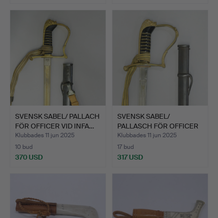
SVENSK SABEL/ PALLACH
SVENSK SABEL/
FÖR OFFICER VID INFA…
PALLASCH FÖR OFFICER
VID INF…
Klubbades 11 jun 2025
Klubbades 11 jun 2025
10 bud
17 bud
370 USD
317 USD