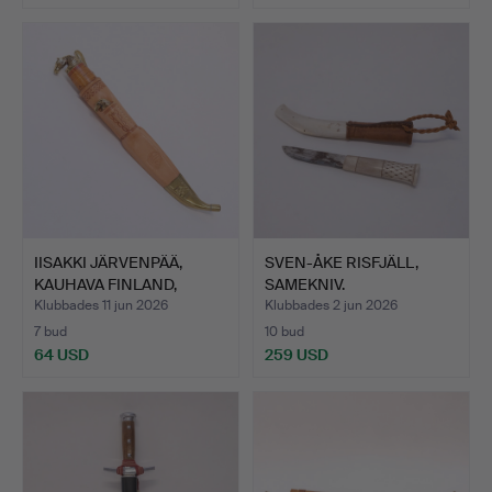
IISAKKI JÄRVENPÄÄ,
SVEN-ÅKE RISFJÄLL,
KAUHAVA FINLAND,
SAMEKNIV.
DUBBEL…
Klubbades 11 jun 2026
Klubbades 2 jun 2026
7 bud
10 bud
64 USD
259 USD