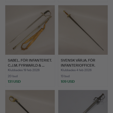
SABEL. FÖR INFANTERIET.
SVENSK VÄRJA. FÖR
C.J.M. FYRWARLD & …
INFANTERIOFFICER.
OMKRIN…
Klubbades 19 feb 2026
Klubbades 4 feb 2026
20 bud
13 bud
131 USD
109 USD