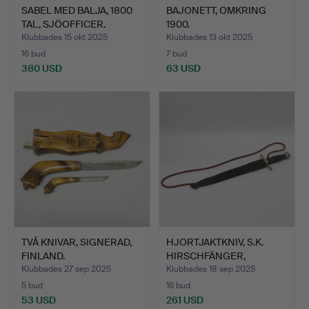
SABEL MED BALJA, 1800
BAJONETT, OMKRING
TAL, SJÖOFFICER.
1900.
Klubbades 15 okt 2025
Klubbades 13 okt 2025
16 bud
7 bud
380 USD
63 USD
TVÅ KNIVAR, SIGNERAD,
HJORTJAKTKNIV, S.K.
FINLAND.
HIRSCHFÄNGER,
SOLINGEN.
Klubbades 27 sep 2025
Klubbades 18 sep 2025
5 bud
16 bud
53 USD
261 USD