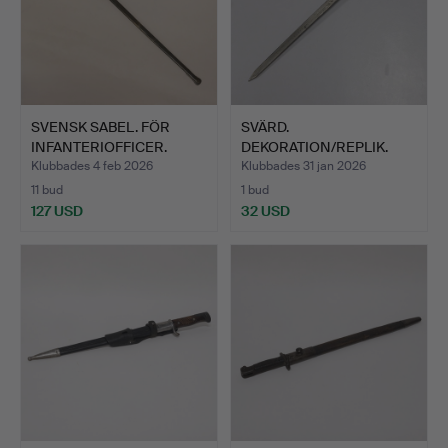
SVENSK SABEL. FÖR
SVÄRD.
INFANTERIOFFICER.
DEKORATION/REPLIK.
M/1870.
TOLEDO, SPANIEN.…
Klubbades 4 feb 2026
Klubbades 31 jan 2026
11 bud
1 bud
127 USD
32 USD