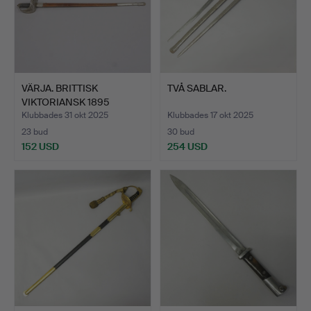
VÄRJA. BRITTISK
TVÅ SABLAR.
VIKTORIANSK 1895
MODELL. 1…
Klubbades 31 okt 2025
Klubbades 17 okt 2025
23 bud
30 bud
152 USD
254 USD