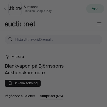
Auctionet
Visa
Stäng
Finns på Google Play
Auctionet.com
Filtrera
Blankvapen
Blankvapen på Björnssons
på
Auktionskammare
Björnssons
Bevaka sökning
Auktionskammare
Pågående auktioner
Slutpriser
(175)