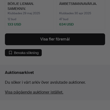
BÖRJE LIDMAN.
ÄMBETSMANNAVÄRJA.
SAMEKNIV.
Klubbades 29 maj 2025
Klubbades 30 apr 2025
12 bud
47 bud
133 USD
634 USD
Visa fler föremål
Bevaka sökning
Auktionsarkivet
Du söker i vårt arkiv över avslutade auktioner.
Visa pågående auktioner istället.