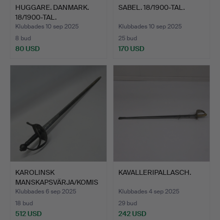
HUGGARE. DANMARK.
SABEL. 18/1900-TAL.
18/1900-TAL.
Klubbades 10 sep 2025
Klubbades 10 sep 2025
8 bud
25 bud
80 USD
170 USD
KAROLINSK
KAVALLERIPALLASCH.
MANSKAPSVÄRJA/KOMIS
SVÄRJA, M/168…
Klubbades 6 sep 2025
Klubbades 4 sep 2025
18 bud
29 bud
512 USD
242 USD