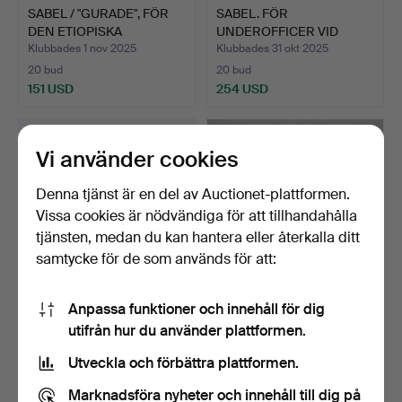
SABEL / "GURADE", FÖR
SABEL. FÖR
DEN ETIOPISKA
UNDEROFFICER VID
MARKNA…
INFANTERIET. M…
Klubbades 1 nov 2025
Klubbades 31 okt 2025
20 bud
20 bud
151 USD
254 USD
Vi använder cookies
Denna tjänst är en del av Auctionet-plattformen.
Vissa cookies är nödvändiga för att tillhandahålla
tjänsten, medan du kan hantera eller återkalla ditt
samtycke för de som används för att:
Anpassa funktioner och innehåll för dig
SABEL. FÖR SPANSKA
SABEL. M/1867. FÖR
utifrån hur du använder plattformen.
INFANTERIET. TOLEDO
SMÅLANDS ARTILLERI-
190…
REGE…
Klubbades 31 okt 2025
Klubbades 31 okt 2025
Utveckla och förbättra plattformen.
11 bud
10 bud
83 USD
148 USD
Marknadsföra nyheter och innehåll till dig på