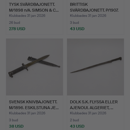
TYSK SVÄRDBAJONETT.
BRITTISK
M/1898 n/A. SIMSON & C…
SVÄRDBAJONETT. P/1907.
WILKINSON …
Klubbades 31 jan 2026
Klubbades 31 jan 2026
26 bud
3 bud
278 USD
43 USD
SVENSK KNIVBAJONETT.
DOLK S.K. FLYSSA ELLER
M/1896. ESKILSTUNA JE…
AJENOUI. ALGERIET, …
Klubbades 31 jan 2026
Klubbades 31 jan 2026
3 bud
2 bud
38 USD
43 USD