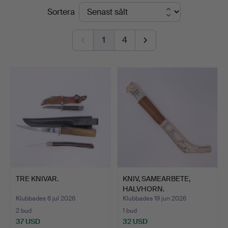
Slutpriser
Sortera
1
4
TRE KNIVAR.
KNIV, SAMEARBETE,
HALVHORN.
Klubbades 6 jul 2026
Klubbades 19 jun 2026
2 bud
1 bud
37 USD
32 USD