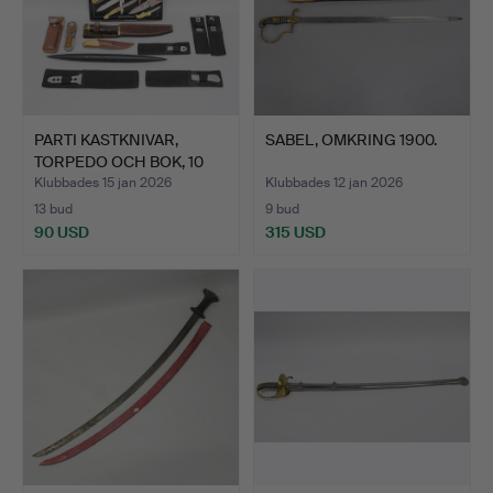
PARTI KASTKNIVAR,
SABEL, OMKRING 1900.
TORPEDO OCH BOK, 10
DELA…
Klubbades 15 jan 2026
Klubbades 12 jan 2026
13 bud
9 bud
90 USD
315 USD