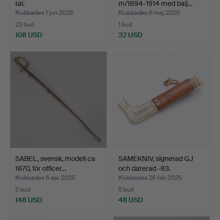
tal.
m/1894-1914 med balj…
Klubbades 1 jun 2025
Klubbades 6 maj 2025
23 bud
1 bud
108 USD
32 USD
SABEL, svensk, modell ca
SAMEKNIV, signerad GJ
1870, för officer…
och daterad -83.
Klubbades 6 apr 2025
Klubbades 26 feb 2025
5 bud
5 bud
148 USD
48 USD