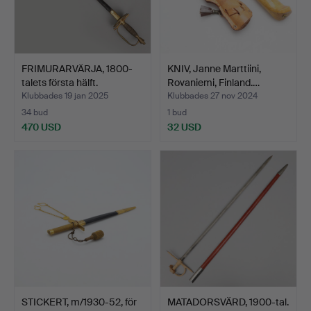
FRIMURARVÄRJA, 1800-
KNIV, Janne Marttiini,
talets första hälft.
Rovaniemi, Finland.…
Klubbades 19 jan 2025
Klubbades 27 nov 2024
34 bud
1 bud
470 USD
32 USD
STICKERT, m/1930-52, för
MATADORSVÄRD, 1900-tal.