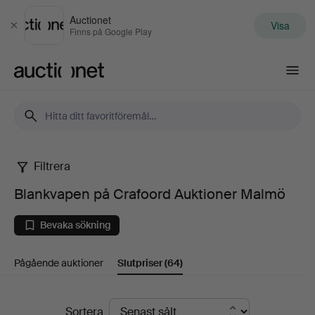
Auctionet
Visa
Stäng
Finns på Google Play
Auctionet.com
Filtrera
Blankvapen
Blankvapen på Crafoord Auktioner Malmö
på
Bevaka sökning
Crafoord
Pågående auktioner
Slutpriser
(64)
Auktioner
Malmö
Slutpriser
Sortera