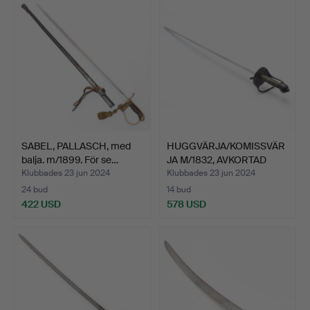
SABEL, PALLASCH, med
HUGGVÄRJA/KOMISSVÄR
balja. m/1899. För se…
JA M/1832, AVKORTAD
M/1…
Klubbades 23 jun 2024
Klubbades 23 jun 2024
24 bud
14 bud
422 USD
578 USD