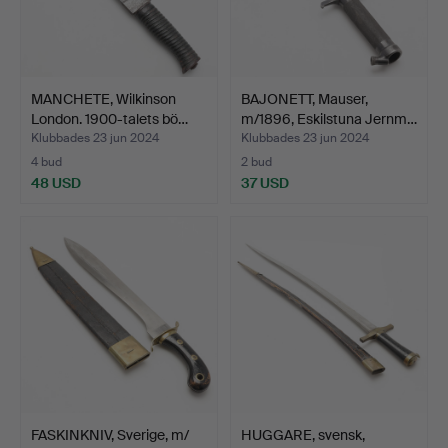
MANCHETE, Wilkinson
BAJONETT, Mauser,
London. 1900-talets bö…
m/1896, Eskilstuna Jernm…
Klubbades 23 jun 2024
Klubbades 23 jun 2024
4 bud
2 bud
48 USD
37 USD
FASKINKNIV, Sverige, m/
HUGGARE, svensk,