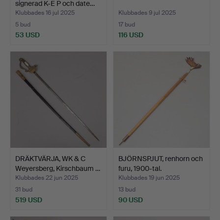
signerad K-E P och date…
Klubbades 16 jul 2025
Klubbades 9 jul 2025
5 bud
17 bud
53 USD
116 USD
DRÄKTVÄRJA, WK & C
BJÖRNSPJUT, renhorn och
Weyersberg, Kirschbaum …
furu, 1900-tal.
Klubbades 22 jun 2025
Klubbades 19 jun 2025
31 bud
13 bud
519 USD
90 USD