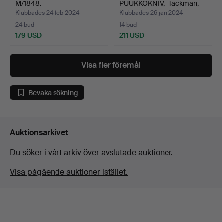
M/1848.
PUUKKOKNIV, Hackman,
Finla…
Klubbades 24 feb 2024
Klubbades 26 jan 2024
24 bud
14 bud
179 USD
211 USD
Visa fler föremål
Bevaka sökning
Auktionsarkivet
Du söker i vårt arkiv över avslutade auktioner.
Visa pågående auktioner istället.