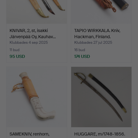
KNIVAR, 2, st, isakki
TAPIO WIRKKALA. Kniv,
Järvenpää Oy, Kauhav…
Hackman, Finland.
Klubbades 4 sep 2025
Klubbades 27 jul 2025
11 bud
16 bud
95 USD
174 USD
SAMEKNIV, renhorn,
HUGGARE, m/1748-1856.