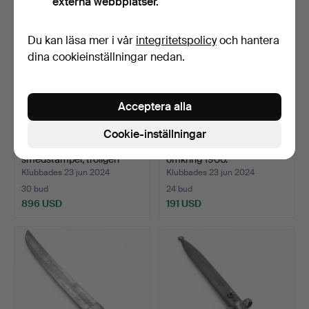
externa webbplatser.
Du kan läsa mer i vår
integritetspolicy
och hantera
dina cookieinställningar nedan.
Acceptera alla
Cookie-inställningar
HILLEBARD, järn,
DOLK, Kindjal, Kaukasien,
smedstämpel, troligen
omkring 1900.
160…
Klubbades 23 jun 2024
Klubbades 23 jun 2024
30 bud
24 bud
896 USD
191 USD