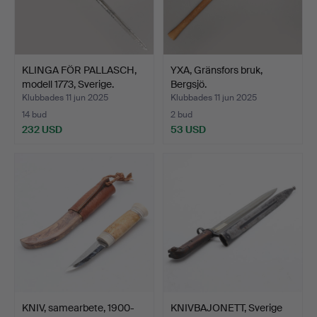
KLINGA FÖR PALLASCH,
YXA, Gränsfors bruk,
modell 1773, Sverige.
Bergsjö.
Klubbades 11 jun 2025
Klubbades 11 jun 2025
14 bud
2 bud
232 USD
53 USD
KNIV, samearbete, 1900-
KNIVBAJONETT, Sverige