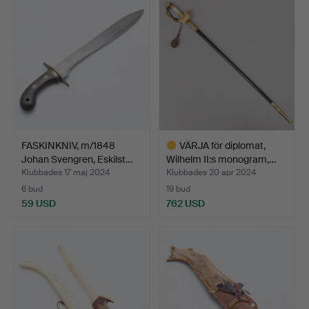
FASKINKNIV, m/1848
VÄRJA för diplomat,
Johan Svengren, Eskilst…
Wilhelm II:s monogram,…
Klubbades 17 maj 2024
Klubbades 20 apr 2024
6 bud
19 bud
59 USD
762 USD
Utvalt
föremål