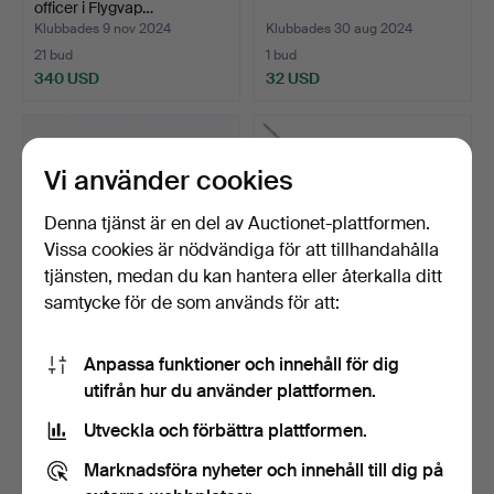
officer i Flygvap…
Klubbades 9 nov 2024
Klubbades 30 aug 2024
21 bud
1 bud
340 USD
32 USD
Vi använder cookies
Denna tjänst är en del av Auctionet-plattformen.
Vissa cookies är nödvändiga för att tillhandahålla
tjänsten, medan du kan hantera eller återkalla ditt
samtycke för de som används för att:
ERIK KNUTSSON SUNNA.
VÄRJA, skålrapir, klinga
Anpassa funktioner och innehåll för dig
Halvhornskniv, signer…
märkt Valencia, e…
utifrån hur du använder plattformen.
Klubbades 28 jun 2024
Klubbades 23 jun 2024
9 bud
33 bud
Utveckla och förbättra plattformen.
102 USD
812 USD
Marknadsföra nyheter och innehåll till dig på