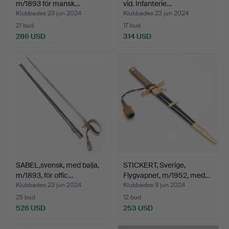
m/1893 för mansk…
vid. Infanterie…
Klubbades 23 jun 2024
Klubbades 23 jun 2024
21 bud
17 bud
286 USD
314 USD
SABEL,svensk, med balja,
STICKERT, Sverige,
m/1893, för offic…
Flygvapnet, m/1952, med…
Klubbades 23 jun 2024
Klubbades 9 jun 2024
25 bud
12 bud
526 USD
253 USD