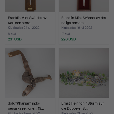
Franklin Mint Svärdet av
Franklin Mint Svärdet av det
Karl den store.
heliga romers…
Klubbades 24 jul 2022
Klubbades 19 jul 2022
8 bud
17 bud
231 USD
220 USD
dolk ”Khanjar”, indo-
Ernst Heinrich, ”Sturm auf
persiska regionen, 19…
die Düppeler Sc…
Klubbades 4 mar 2022
Klubbades 13 jan 2022