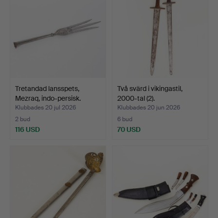
Tretandad lansspets,
Två svärd i vikingastil,
Mezraq, indo-persisk.
2000-tal (2).
Klubbades 20 jul 2026
Klubbades 20 jun 2026
2 bud
6 bud
116 USD
70 USD