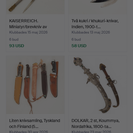
KAISERREICH.
Två kukri / khukuri-knivar,
Miniatyr/brevkniv av
Indien, 1900-t…
gåvovärj…
Klubbades 15 maj 2026
Klubbades 13 maj 2026
6 bud
6 bud
93 USD
58 USD
Liten knivsamling, Tyskland
DOLKAR, 2 st, Koummya,
och Finland (5…
Nordafrika, 1800-ta…
Klubbades 30 apr 2026
Klubbades 23 mar 2026