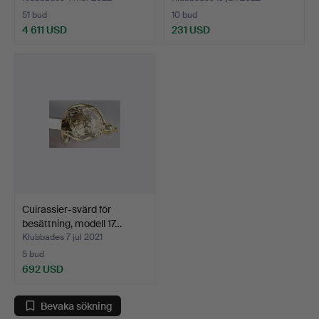
51 bud
10 bud
4 611 USD
231 USD
Cuirassier-svärd för
besättning, modell 17…
Klubbades 7 jul 2021
5 bud
692 USD
Bevaka sökning