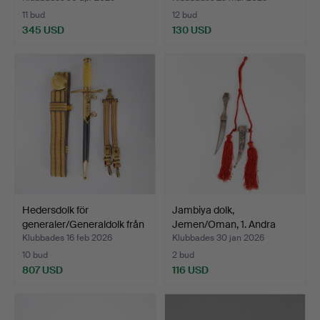
11 bud
12 bud
345 USD
130 USD
Hedersdolk för
Jambiya dolk,
generaler/Generaldolk från
Jemen/Oman, 1. Andra
…
halvan …
Klubbades 16 feb 2026
Klubbades 30 jan 2026
10 bud
2 bud
807 USD
116 USD