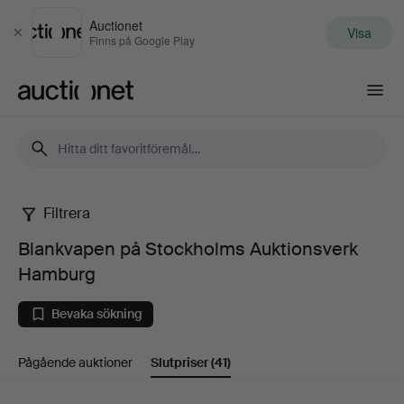
Auctionet
Visa
Stäng
Finns på Google Play
Auctionet.com
Filtrera
Blankvapen
Blankvapen på Stockholms Auktionsverk
på
Hamburg
Stockholms
Bevaka sökning
Auktionsverk
Pågående auktioner
Slutpriser
(41)
Hamburg