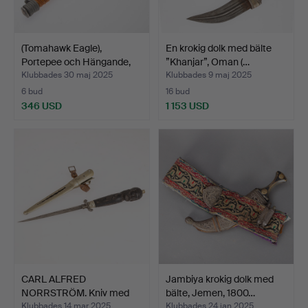
(Tomahawk Eagle),
En krokig dolk med bälte
Portepee och Hängande,
”Khanjar”, Oman (…
W…
Klubbades 30 maj 2025
Klubbades 9 maj 2025
6 bud
16 bud
346 USD
1 153 USD
CARL ALFRED
Jambiya krokig dolk med
NORRSTRÖM. Kniv med
bälte, Jemen, 1800…
avskuret h…
Klubbades 14 mar 2025
Klubbades 24 jan 2025