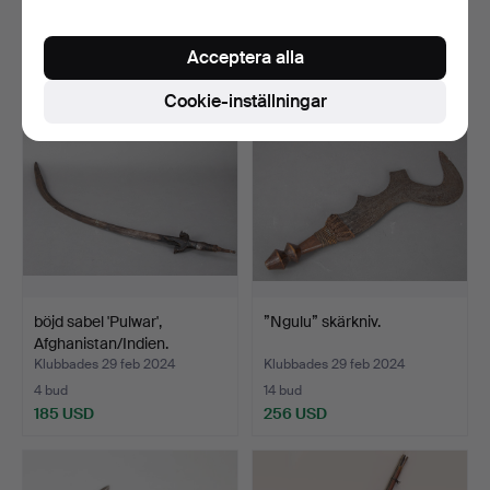
19 bud
7 bud
207 USD
101 USD
Acceptera alla
Cookie-inställningar
böjd sabel 'Pulwar',
”Ngulu” skärkniv.
Afghanistan/Indien.
Klubbades 29 feb 2024
Klubbades 29 feb 2024
4 bud
14 bud
185 USD
256 USD