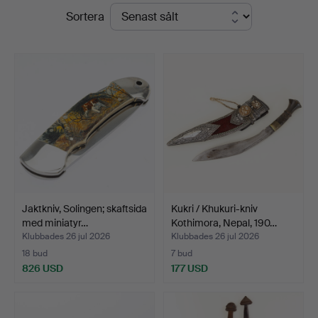
Slutpriser
Sortera
Jaktkniv, Solingen; skaftsida
Kukri / Khukuri-kniv
med miniatyr…
Kothimora, Nepal, 190…
Klubbades 26 jul 2026
Klubbades 26 jul 2026
18 bud
7 bud
826 USD
177 USD