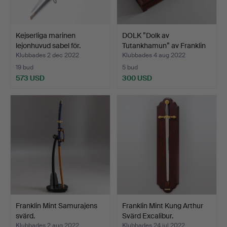
Kejserliga marinen
DOLK ”Dolk av
lejonhuvud sabel för.
Tutankhamun” av Franklin
Min…
Klubbades 2 dec 2022
Klubbades 4 aug 2022
19 bud
5 bud
573 USD
300 USD
Franklin Mint Samurajens
Franklin Mint Kung Arthur
svärd.
Svärd Excalibur.
Klubbades 2 aug 2022
Klubbades 24 jul 2022