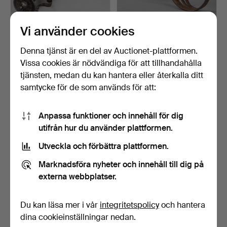
Vi använder cookies
Kilidsch-formad talwar,
Sabel med enkelkantigt
Indien, 1600-talet…
blad.
Denna tjänst är en del av Auctionet-plattformen.
Klubbades 3 apr 2024
Klubbades 18 mar 2024
Vissa cookies är nödvändiga för att tillhandahålla
8 bud
1 bud
tjänsten, medan du kan hantera eller återkalla ditt
577 USD
58 USD
samtycke för de som används för att:
Anpassa funktioner och innehåll för dig
utifrån hur du använder plattformen.
Utveckla och förbättra plattformen.
Marknadsföra nyheter och innehåll till dig på
externa webbplatser.
Du kan läsa mer i vår
integritetspolicy
och hantera
Indopersiskt
Skotsk dolk 'Sgian Dubh'.
kombinationsvapen,
dina cookieinställningar nedan.
stridsyxa …
Klubbades 9 mar 2024
Klubbades 9 mar 2024