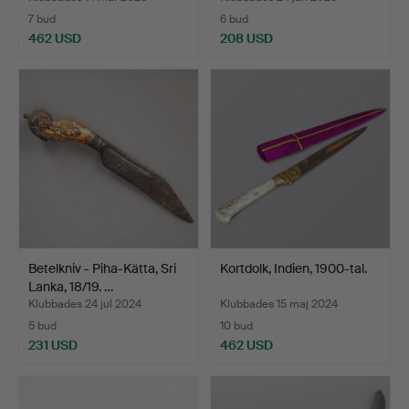
7 bud
6 bud
462 USD
208 USD
Betelkniv - Piha-Kätta, Sri
Kortdolk, Indien, 1900-tal.
Lanka, 18/19. …
Klubbades 24 jul 2024
Klubbades 15 maj 2024
5 bud
10 bud
231 USD
462 USD