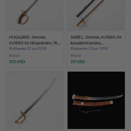
HUGGARE. Svensk,
SABEL. Svensk, m/1893, för
m/1865 för fångvården, 18…
kavallerimanska…
Klubbades 23 jun 2026
Klubbades 23 jun 2026
16 bud
14 bud
133 USD
211 USD