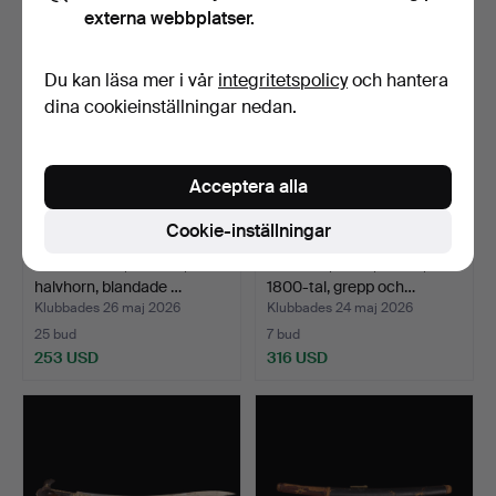
externa webbplatser.
Du kan läsa mer i vår
integritetspolicy
och hantera
dina cookieinställningar nedan.
Acceptera alla
Cookie-inställningar
KNIVAR. 4 st, helhorn,
TULWAR, sabel, Indien,
halvhorn, blandade …
1800-tal, grepp och…
Klubbades 26 maj 2026
Klubbades 24 maj 2026
25 bud
7 bud
253 USD
316 USD