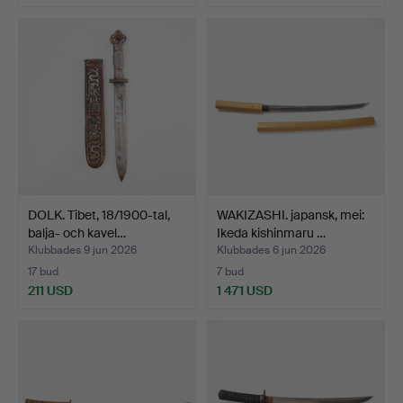
DOLK. Tibet, 18/1900-tal,
WAKIZASHI. japansk, mei:
balja- och kavel…
Ikeda kishinmaru …
Klubbades 9 jun 2026
Klubbades 6 jun 2026
17 bud
7 bud
211 USD
1 471 USD