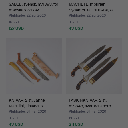
SABEL. svensk, m/1893, för
MACHETE. möjligen
manskap vid kav…
Sydamerika, 1900-tal, ka…
Klubbades 22 apr 2026
Klubbades 22 apr 2026
16 bud
3 bud
127 USD
43 USD
KNIVAR, 2 st, Janne
FASKINKNIVAR, 2 st,
Marttiini, Finland, bl…
m/1848, svärtad läderb…
Klubbades 31 mar 2026
Klubbades 31 mar 2026
3 bud
13 bud
43 USD
211 USD