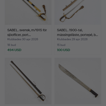
SABEL. svensk, m/1915 för
SABEL. 1900-tal,
sjöofficer, port…
mässingsfäste, portepé, b…
Klubbades 30 apr 2026
Klubbades 29 apr 2026
18 bud
15 bud
494 USD
100 USD