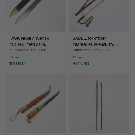
FASKINKNIV, svensk
SABEL. för officer
m/1848, med balja.
infanteriet, svensk, m/…
Klubbades 9 feb 2026
Klubbades 3 feb 2026
18 bud
12 bud
116 USD
431 USD