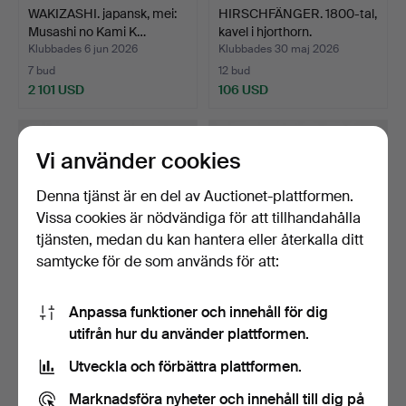
WAKIZASHI. japansk, mei:
HIRSCHFÄNGER. 1800-tal,
Musashi no Kami K…
kavel i hjorthorn.
Klubbades 6 jun 2026
Klubbades 30 maj 2026
7 bud
12 bud
2 101 USD
106 USD
Vi använder cookies
Denna tjänst är en del av Auctionet-plattformen.
Vissa cookies är nödvändiga för att tillhandahålla
tjänsten, medan du kan hantera eller återkalla ditt
samtycke för de som används för att:
Anpassa funktioner och innehåll för dig
YATAGAN. osmansk, 1800-
KAVALLERIOFFICERS
utifrån hur du använder plattformen.
tal, kavelplattor i…
VÄRJA. svensk, 1700-tale…
Klubbades 29 maj 2026
Klubbades 29 maj 2026
Utveckla och förbättra plattformen.
8 bud
16 bud
358 USD
1 025 USD
Marknadsföra nyheter och innehåll till dig på