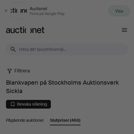
Auctionet
Visa
Stäng
Finns på Google Play
Auctionet.com
Filtrera
Blankvapen
Blankvapen på Stockholms Auktionsverk
på
Sickla
Stockholms
Bevaka sökning
Auktionsverk
Pågående auktioner
Slutpriser
(466)
Sickla