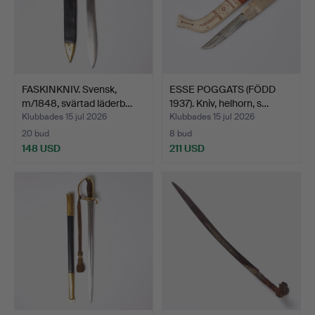
FASKINKNIV. Svensk,
ESSE POGGATS (FÖDD
m/1848, svärtad läderb…
1937). Kniv, helhorn, s…
Klubbades 15 jul 2026
Klubbades 15 jul 2026
20 bud
8 bud
148 USD
211 USD