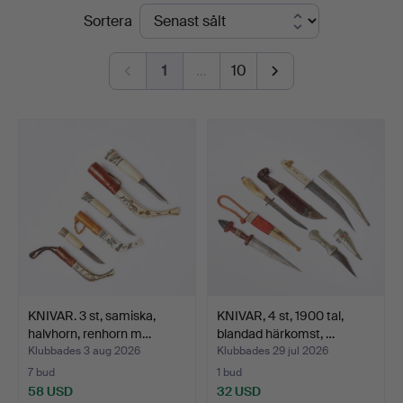
Slutpriser
Sortera
1
…
10
KNIVAR. 3 st, samiska,
KNIVAR, 4 st, 1900 tal,
halvhorn, renhorn m…
blandad härkomst, …
Klubbades 3 aug 2026
Klubbades 29 jul 2026
7 bud
1 bud
58 USD
32 USD