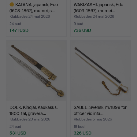
KATANA. japansk, Edo
WAKIZASHI. japansk, Edo
(1603–1867), mumei, s…
(1603–1867), mumei…
Klubbades 24 maj 2026
Klubbades 24 maj 2026
24 bud
9 bud
1 471 USD
736 USD
Utvalt
föremål
DOLK. Kindjal, Kaukasus,
SABEL. Svensk, m/1899 för
1800-tal, gravera…
officer vid infa…
Klubbades 20 maj 2026
Klubbades 5 maj 2026
24 bud
19 bud
531 USD
326 USD