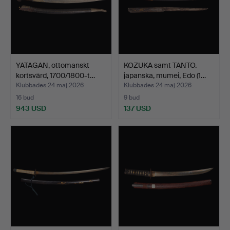
YATAGAN, ottomanskt
KOZUKA samt TANTO.
kortsvärd, 1700/1800-t…
japanska, mumei, Edo (1…
Klubbades 24 maj 2026
Klubbades 24 maj 2026
16 bud
9 bud
943 USD
137 USD