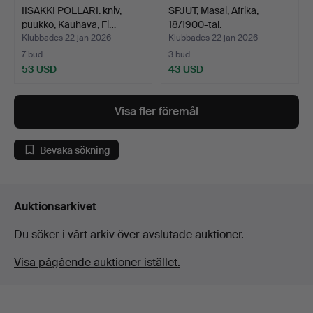
IISAKKI POLLARI. kniv,
SPJUT, Masai, Afrika,
puukko, Kauhava, Fi…
18/1900-tal.
Klubbades 22 jan 2026
Klubbades 22 jan 2026
7 bud
3 bud
53 USD
43 USD
Visa fler föremål
Bevaka sökning
Auktionsarkivet
Du söker i vårt arkiv över avslutade auktioner.
Visa pågående auktioner istället.