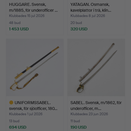
HUGGARE. Svensk,
YATAGAN. Osmansk,
m/1885, för underofficer …
kavelplattor i trä, klin…
Klubbades 15 jul 2026
Klubbades 8 jul 2026
48 bud
20 bud
1 453 USD
320 USD
UNIFORMSSABEL.
SABEL. Svensk, m/1862, för
svensk, för sjöofficer, 180…
underofficer, m…
Klubbades 1 jul 2026
Klubbades 23 jun 2026
13 bud
11 bud
694 USD
190 USD