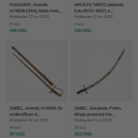
HUGGARE. Svensk,
AIKUCHI TANTO. japansk,
m/1808 (1748), fäste med …
Edo (1603–1867), s…
Klubbades 22 jun 2026
Klubbades 12 jun 2026
8 bud
4 bud
148 USD
316 USD
SABEL. svensk, m/1889, för
SABEL. Karabela, Polen,
underofficer vi…
klinga graverad me…
Klubbades 10 jun 2026
Klubbades 9 jun 2026
19 bud
26 bud
117 USD
232 USD