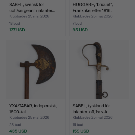
SABEL, svensk för
HUGGARE, "briquet",
uoff/sergeant i infanter…
Frankrike, efter 1816.
Klubbades 25 maj 2026
Klubbades 25 maj 2026
13 bud
7 bud
127 USD
95 USD
YXA/TABAR, indopersisk,
SABEL, tyskland för
1800-tal.
infanteri off, 1:a v-k…
Klubbades 25 maj 2026
Klubbades 25 maj 2026
28 bud
16 bud
435 USD
159 USD