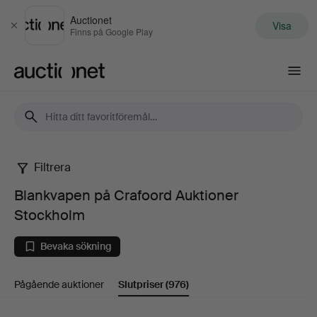
Auctionet
Visa
Stäng
Finns på Google Play
Auctionet.com
Filtrera
Blankvapen
Blankvapen på Crafoord Auktioner
på
Stockholm
Crafoord
Bevaka sökning
Auktioner
Pågående auktioner
Slutpriser
(976)
Stockholm