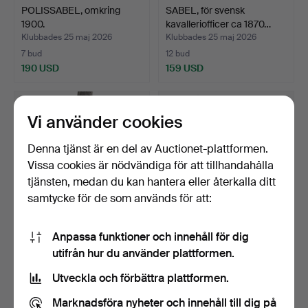
POLISSABEL, omkring
SABEL, för svensk
1900.
kavalleriofficer ca 1870…
Klubbades 25 maj 2026
Klubbades 25 maj 2026
7 bud
12 bud
190 USD
159 USD
Vi använder cookies
Denna tjänst är en del av Auctionet-plattformen.
Vissa cookies är nödvändiga för att tillhandahålla
tjänsten, medan du kan hantera eller återkalla ditt
samtycke för de som används för att:
Anpassa funktioner och innehåll för dig
HUGGARE, svensk m1847
SABEL, för
utifrån hur du använder plattformen.
eller m/1856.
artilleriunderofficer m/1889.
Klubbades 25 maj 2026
Klubbades 25 maj 2026
Utveckla och förbättra plattformen.
15 bud
17 bud
115 USD
138 USD
Marknadsföra nyheter och innehåll till dig på