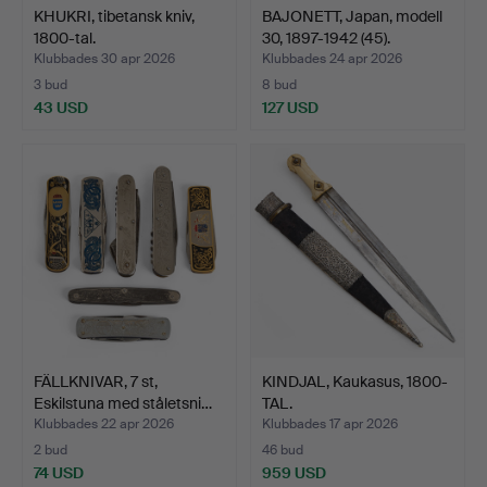
KHUKRI, tibetansk kniv,
BAJONETT, Japan, modell
1800-tal.
30, 1897-1942 (45).
Klubbades 30 apr 2026
Klubbades 24 apr 2026
3 bud
8 bud
43 USD
127 USD
FÄLLKNIVAR, 7 st,
KINDJAL, Kaukasus, 1800-
Eskilstuna med ståletsni…
TAL.
Klubbades 22 apr 2026
Klubbades 17 apr 2026
2 bud
46 bud
74 USD
959 USD