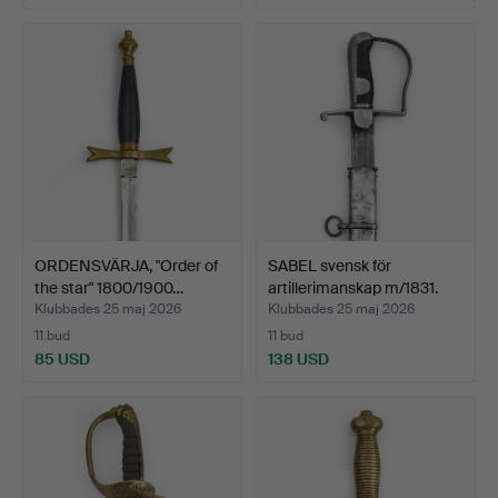
ORDENSVÄRJA, "Order of
SABEL svensk för
the star" 1800/1900…
artillerimanskap m/1831.
Klubbades 25 maj 2026
Klubbades 25 maj 2026
11 bud
11 bud
85 USD
138 USD