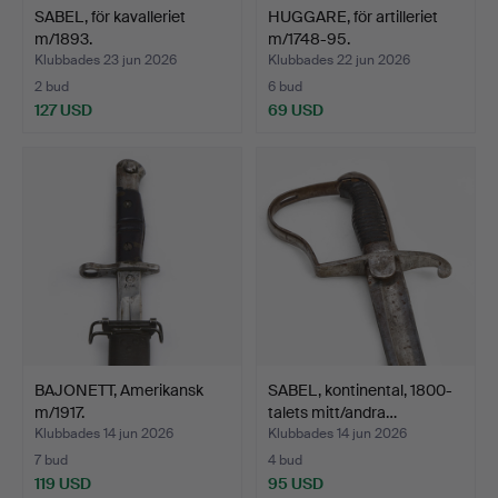
SABEL, för kavalleriet
HUGGARE, för artilleriet
m/1893.
m/1748-95.
Klubbades 23 jun 2026
Klubbades 22 jun 2026
2 bud
6 bud
127 USD
69 USD
BAJONETT, Amerikansk
SABEL, kontinental, 1800-
m/1917.
talets mitt/andra…
Klubbades 14 jun 2026
Klubbades 14 jun 2026
7 bud
4 bud
119 USD
95 USD