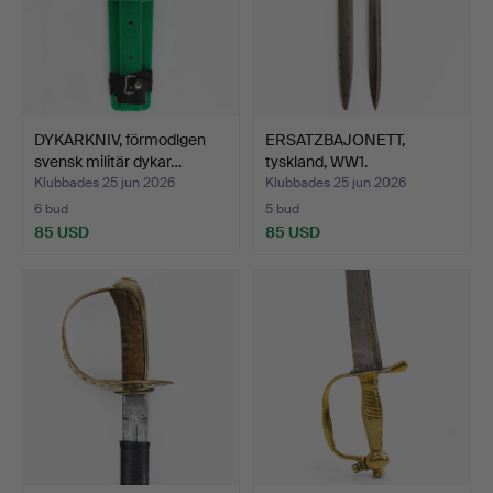
DYKARKNIV, förmodlgen
ERSATZBAJONETT,
svensk militär dykar…
tyskland, WW1.
Klubbades 25 jun 2026
Klubbades 25 jun 2026
6 bud
5 bud
85 USD
85 USD