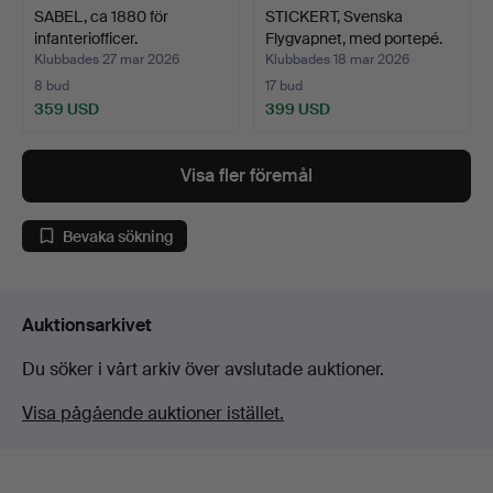
SABEL, ca 1880 för
STICKERT, Svenska
infanteriofficer.
Flygvapnet, med portepé.
Klubbades 27 mar 2026
Klubbades 18 mar 2026
8 bud
17 bud
359 USD
399 USD
Visa fler föremål
Bevaka sökning
Auktionsarkivet
Du söker i vårt arkiv över avslutade auktioner.
Visa pågående auktioner istället.