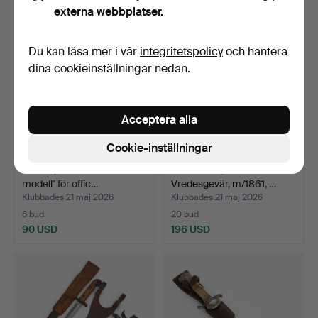
externa webbplatser.
Du kan läsa mer i vår
integritetspolicy
och hantera
dina cookieinställningar nedan.
Acceptera alla
Cookie-inställningar
SABEL, ca 1875 "tillåten
BAJONETT, svensk för
modell" för offic…
Vredesgevär, m/1861, …
Klubbades 21 maj 2026
Klubbades 21 maj 2026
6 bud
20 bud
90 USD
196 USD