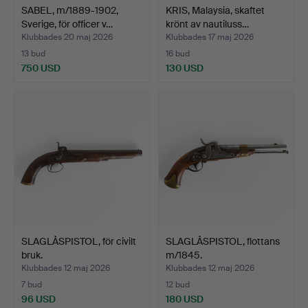
SABEL, m/1889-1902,
KRIS, Malaysia, skaftet
Sverige, för officer v…
krönt av nautiluss…
Klubbades 20 maj 2026
Klubbades 17 maj 2026
13 bud
16 bud
750 USD
130 USD
SLAGLÅSPISTOL, för civilt
SLAGLÅSPISTOL, flottans
bruk.
m/1845.
Klubbades 12 maj 2026
Klubbades 12 maj 2026
7 bud
12 bud
96 USD
180 USD