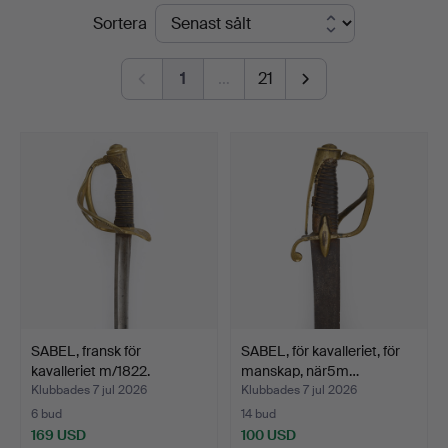
Slutpriser
Sortera
1
…
21
SABEL, fransk för
SABEL, för kavalleriet, för
kavalleriet m/1822.
manskap, när5m…
Klubbades 7 jul 2026
Klubbades 7 jul 2026
6 bud
14 bud
169 USD
100 USD