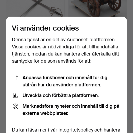
Vi använder cookies
Denna tjänst är en del av Auctionet-plattformen.
SABLAR, 2 st, Toledo, 1600-
SALUTKANON, Christian VI
Vissa cookies är nödvändiga för att tillhandahålla
tals modell, 19…
1733.
Klubbades 7 maj 2024
Klubbades 2 apr 2024
tjänsten, medan du kan hantera eller återkalla ditt
6 bud
14 bud
samtycke för de som används för att:
58 USD
2 101 USD
Anpassa funktioner och innehåll för dig
utifrån hur du använder plattformen.
Utveckla och förbättra plattformen.
Marknadsföra nyheter och innehåll till dig på
externa webbplatser.
Du kan läsa mer i vår
integritetspolicy
och hantera