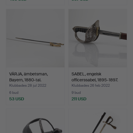
VÄRJA, ämbetsman,
SABEL, engelsk
Bayern, 1880-tal.
officerssabel, 1895-1897.
Klubbades 28 jul 2022
Klubbades 26 feb 2022
6 bud
9 bud
53 USD
211 USD