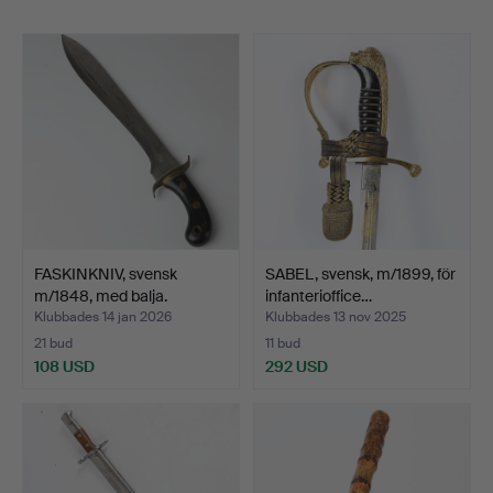
FASKINKNIV, svensk
SABEL, svensk, m/1899, för
m/1848, med balja.
infanterioffice…
Klubbades 14 jan 2026
Klubbades 13 nov 2025
21 bud
11 bud
108 USD
292 USD