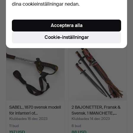
dina cookieinställningar nedan.
HUGGARE, m/1856.
KNIV, Puma", Bowie, 1984.
Klubbades 2 mar 2024
Klubbades 31 jan 2024
Acceptera alla
21 bud
20 bud
169 USD
389 USD
Cookie-inställningar
SABEL, 1870 svensk modell
2 BAJONETTER, Fransk &
för infanteri of…
Svensk. 1 MANCHETE,…
Klubbades 16 dec 2023
Klubbades 14 dec 2023
11 bud
8 bud
197 USD
88 USD