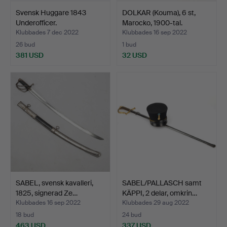
Svensk Huggare 1843
DOLKAR (Kouma), 6 st,
Underofficer.
Marocko, 1900-tal.
Klubbades 7 dec 2022
Klubbades 16 sep 2022
26 bud
1 bud
381 USD
32 USD
SABEL, svensk kavalleri,
SABEL/PALLASCH samt
1825, signerad Ze…
KÄPPI, 2 delar, omkrin…
Klubbades 16 sep 2022
Klubbades 29 aug 2022
18 bud
24 bud
463 USD
337 USD