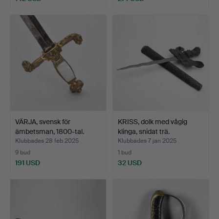
VÄRJA, svensk för
KRISS, dolk med vågig
ämbetsman, 1800-tal.
klinga, snidat trä.
Klubbades 28 feb 2025
Klubbades 7 jan 2025
9 bud
1 bud
191 USD
32 USD