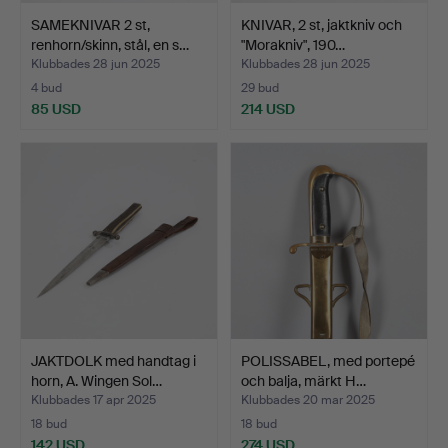
SAMEKNIVAR 2 st,
KNIVAR, 2 st, jaktkniv och
renhorn/skinn, stål, en s…
"Morakniv", 190…
Klubbades 28 jun 2025
Klubbades 28 jun 2025
4 bud
29 bud
85 USD
214 USD
JAKTDOLK med handtag i
POLISSABEL, med portepé
horn, A. Wingen Sol…
och balja, märkt H…
Klubbades 17 apr 2025
Klubbades 20 mar 2025
18 bud
18 bud
142 USD
274 USD