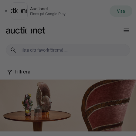
Auctionet
Visa
Stäng
Finns på Google Play
Auctionet.com
Filtrera
Stockholms
Auktionsverk
-
Malmö