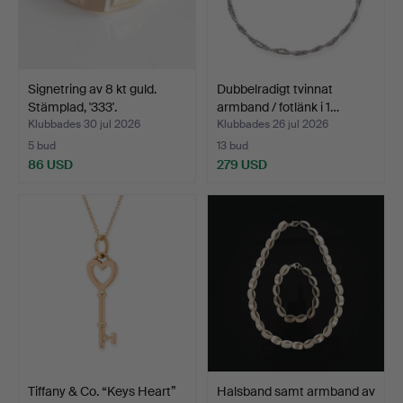
Signetring av 8 kt guld.
Dubbelradigt tvinnat
Stämplad, '333'.
armband / fotlänk i 1…
Klubbades 30 jul 2026
Klubbades 26 jul 2026
5 bud
13 bud
86 USD
279 USD
Tiffany & Co. “Keys Heart”
Halsband samt armband av