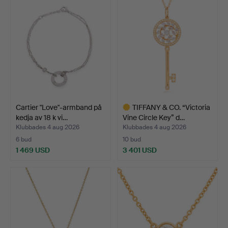
Cartier "Love"-armband på
TIFFANY & CO. “Victoria
kedja av 18 k vi…
Vine Circle Key” d…
Klubbades 4 aug 2026
Klubbades 4 aug 2026
6 bud
10 bud
1 469 USD
3 401 USD
Utvalt
föremål