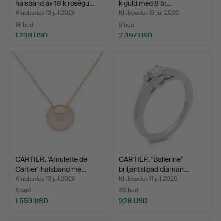
halsband av 18 k roségu…
k guld med 8 br…
Klubbades 13 jul 2026
Klubbades 13 jul 2026
18 bud
9 bud
1 238 USD
2 397 USD
CARTIER. 'Amulette de
CARTIER. "Ballerine"
Cartier'-halsband me…
briljantslipad diaman…
Klubbades 13 jul 2026
Klubbades 11 jul 2026
5 bud
28 bud
1 553 USD
928 USD