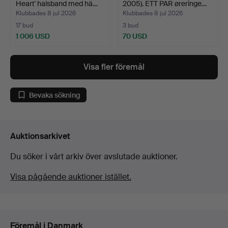
Heart' halsband med hä…
2005). ETT PAR øreringe…
Klubbades 8 jul 2026
Klubbades 8 jul 2026
17 bud
3 bud
1 006 USD
70 USD
Visa fler föremål
Bevaka sökning
Auktionsarkivet
Du söker i vårt arkiv över avslutade auktioner.
Visa pågående auktioner istället.
Föremål i Danmark