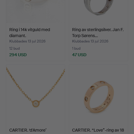
Ring i 14k vitguld med
Ring av sterlingsilver. Jan F.
diamant.
Torp Sørens…
Klubbades 13 jul 2026
Klubbades 13 jul 2026
12 bud
1 bud
294 USD
47 USD
CARTIER. ‘d'Amore’
CARTIER. “Love”-ring av 18