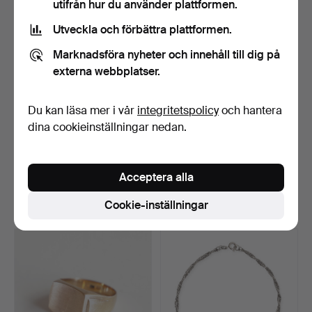
utifrån hur du använder plattformen.
Utveckla och förbättra plattformen.
Marknadsföra nyheter och innehåll till dig på
externa webbplatser.
Du kan läsa mer i vår
integritetspolicy
och hantera
dina cookieinställningar nedan.
GEORG JENSEN.
Signetring av 8 kt guld.
“Moonlight Grapes”,
Stämplad, '333'.
halsband…
Klubbades 30 jul 2026
Klubbades 30 jul 2026
Acceptera alla
21 bud
16 bud
Cookie-inställningar
277 USD
140 USD