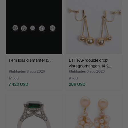
Fem lösa diamanter (5).
ETT PAR 'double drop'
vintageörhängen, 14K…
Klubbades 8 aug 2026
Klubbades 6 aug 2026
17 bud
9 bud
7 420 USD
286 USD