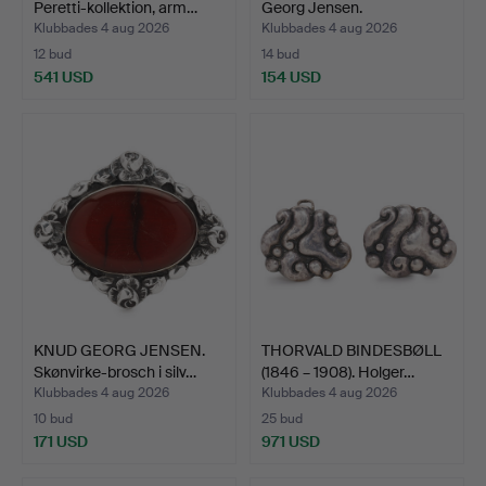
Peretti-kollektion, arm…
Georg Jensen.
Halsband/hä…
Klubbades 4 aug 2026
Klubbades 4 aug 2026
12 bud
14 bud
541 USD
154 USD
KNUD GEORG JENSEN.
THORVALD BINDESBØLL
Skønvirke-brosch i silv…
(1846 – 1908). Holger…
Klubbades 4 aug 2026
Klubbades 4 aug 2026
10 bud
25 bud
171 USD
971 USD