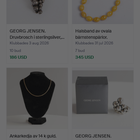
GEORG JENSEN.
Halsband av ovala
Druvbrosch i sterlingsilver,…
bärnstenspärlor.
Klubbades 3 aug 2026
Klubbades 31 jul 2026
10 bud
7 bud
186 USD
345 USD
Ankarkedja av 14 k guld.
GEORG JENSEN.