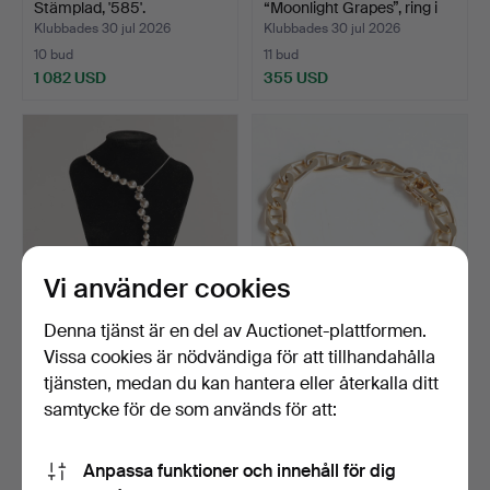
Stämplad, '585'.
“Moonlight Grapes”, ring i
s…
Klubbades 30 jul 2026
Klubbades 30 jul 2026
10 bud
11 bud
1 082 USD
355 USD
Vi använder cookies
Denna tjänst är en del av Auctionet-plattformen.
GEORG JENSEN.
Marinerarmband i 14 k guld.
Vissa cookies är nödvändiga för att tillhandahålla
“Moonlight Grape”,
Stämplat, 'BNH…
tjänsten, medan du kan hantera eller återkalla ditt
halsband …
Klubbades 30 jul 2026
Klubbades 30 jul 2026
samtycke för de som används för att:
27 bud
14 bud
561 USD
1 932 USD
Anpassa funktioner och innehåll för dig