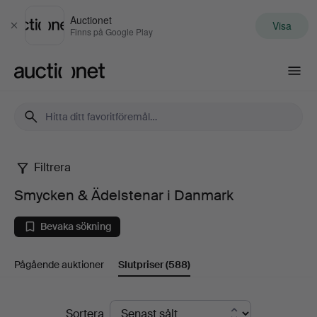
Auctionet
Visa
Stäng
Finns på Google Play
Auctionet.com
Filtrera
Smycken
Smycken & Ädelstenar i Danmark
&
Bevaka sökning
Ädelstenar
Pågående auktioner
Slutpriser
(588)
i
Danmark
Slutpriser
Sortera