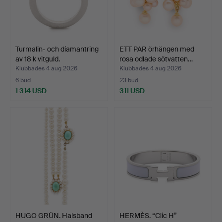
Turmalin- och diamantring
ETT PAR örhängen med
av 18 k vitguld.
rosa odlade sötvatten…
Klubbades 4 aug 2026
Klubbades 4 aug 2026
6 bud
23 bud
1 314 USD
311 USD
HUGO GRÜN. Halsband
HERMÈS. “Clic H”