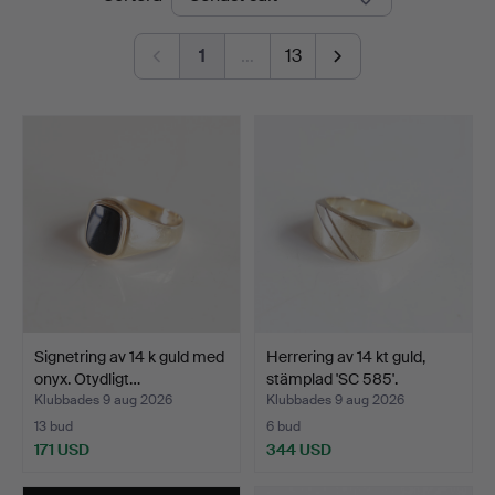
1
…
13
Signetring av 14 k guld med
Herrering av 14 kt guld,
onyx. Otydligt…
stämplad 'SC 585'.
Klubbades 9 aug 2026
Klubbades 9 aug 2026
13 bud
6 bud
171 USD
344 USD