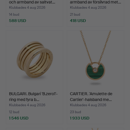
och armband av saltvat…
armband av försilvrad met…
Klubbades 4 aug 2026
Klubbades 4 aug 2026
14 bud
21 bud
588 USD
418 USD
BULGARI. Bulgari 'B.zero1'-
CARTIER. 'Amulette de
ring med fyra b…
Cartier'-halsband me…
Klubbades 4 aug 2026
Klubbades 4 aug 2026
12 bud
23 bud
1 546 USD
1 933 USD