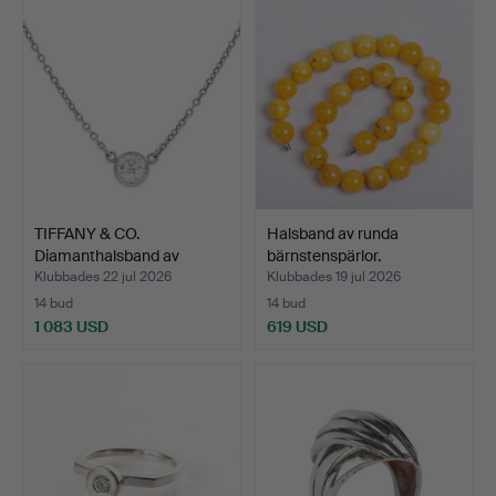
TIFFANY & CO.
Halsband av runda
Diamanthalsband av
bärnstenspärlor.
platina m…
Klubbades 22 jul 2026
Klubbades 19 jul 2026
14 bud
14 bud
1 083 USD
619 USD