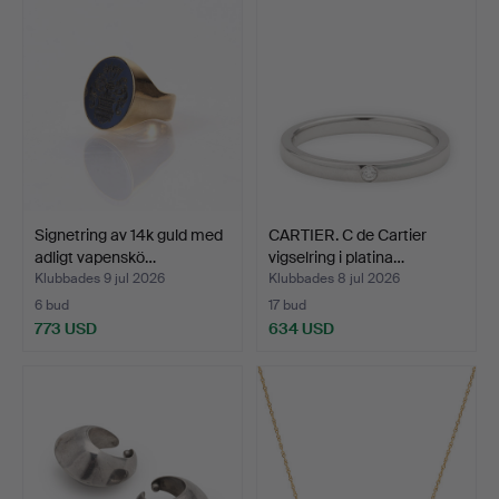
Signetring av 14k guld med
CARTIER. C de Cartier
adligt vapenskö…
vigselring i platina…
Klubbades 9 jul 2026
Klubbades 8 jul 2026
6 bud
17 bud
773 USD
634 USD