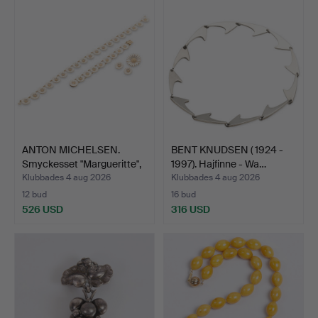
ANTON MICHELSEN.
BENT KNUDSEN ( 1924 -
Smyckesset "Margueritte",
1997). Hajfinne - Wa…
…
Klubbades 4 aug 2026
Klubbades 4 aug 2026
12 bud
16 bud
526 USD
316 USD