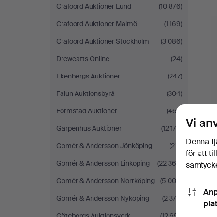
Crafoord Auktioner Lund
(10 876)
Ut
f
Crafoord Auktioner Malmö
(1 169)
Crafoord Auktioner Stockholm
(3 086)
Dreweatts Online
(24)
Ekenbergs Auktioner
(247)
Falun Auktionsbyrå
(304)
Formstad Auktioner
(462)
Vi an
Garpenhus Auktioner
(12 178)
Denna tj
Gomér & Andersson Jönköping
(217)
för att t
Gomér & Andersson Linköping
(22 366)
samtycke
Ut
Gomér & Andersson Norrköping
(5 008)
f
Anp
Gomér & Andersson Nyköping
(2 379)
pla
Göteborgs Auktionsverk
(12 651)