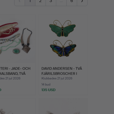
1
2
3
…
6
TERI - JADE- OCH
DAVID ANDERSEN - TVÅ
HALSBAND, TVÅ
FJÄRILSBROSCHER I
SIL…
es 21 jul 2026
Klubbades 21 jul 2026
14 bud
D
135 USD