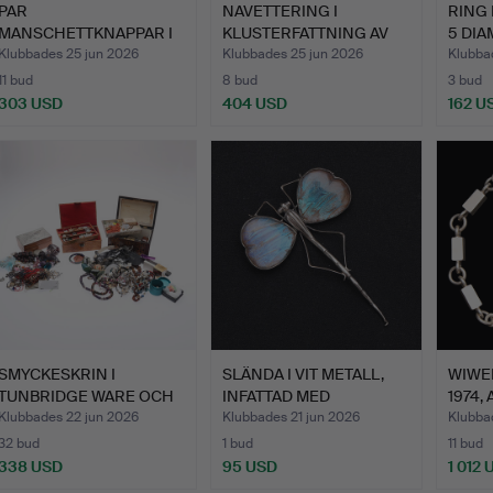
PAR
NAVETTERING I
RING 
MANSCHETTKNAPPAR I
KLUSTERFATTNING AV
5 DIA
GUL METALL MED CABO…
GUL METAL…
Klubbades 25 jun 2026
Klubbades 25 jun 2026
Klubba
11 bud
8 bud
3 bud
303 USD
404 USD
162 U
SMYCKESKRIN I
SLÄNDA I VIT METALL,
WIWEN
TUNBRIDGE WARE OCH
INFATTAD MED
1974,
EGYPTISK …
FJÄRILSV…
STER
Klubbades 22 jun 2026
Klubbades 21 jun 2026
Klubba
32 bud
1 bud
11 bud
338 USD
95 USD
1 012 