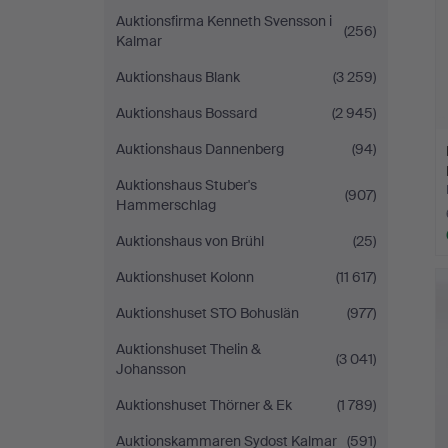
Auktionsfirma Kenneth Svensson i
(256)
Kalmar
Auktionshaus Blank
(3 259)
Auktionshaus Bossard
(2 945)
Auktionshaus Dannenberg
(94)
Auktionshaus Stuber's
(907)
Hammerschlag
Auktionshaus von Brühl
(25)
Auktionshuset Kolonn
(11 617)
Auktionshuset STO Bohuslän
(977)
Auktionshuset Thelin &
(3 041)
Johansson
Auktionshuset Thörner & Ek
(1 789)
Auktionskammaren Sydost Kalmar
(591)