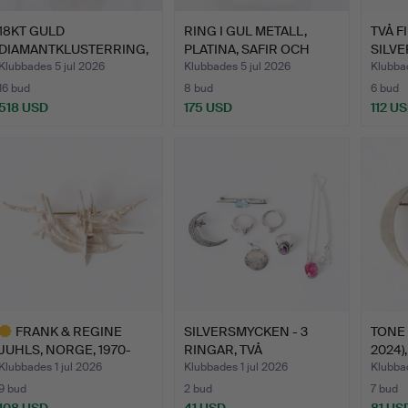
18KT GULD
RING I GUL METALL,
TVÅ F
DIAMANTKLUSTERRING,
PLATINA, SAFIR OCH
SILVE
STORLEK N, 3…
DIAM…
KULTA
Klubbades 5 jul 2026
Klubbades 5 jul 2026
Klubbad
16 bud
8 bud
6 bud
518 USD
175 USD
112 U
FRANK & REGINE
SILVERSMYCKEN - 3
TONE 
JUHLS, NORGE, 1970-
RINGAR, TVÅ
2024)
TAL. BRU…
BROSCHER, ET…
STER
Klubbades 1 jul 2026
Klubbades 1 jul 2026
Klubbad
9 bud
2 bud
7 bud
108 USD
41 USD
81 US