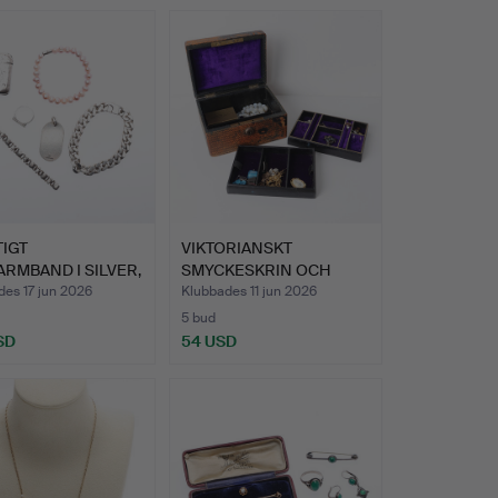
IGT
VIKTORIANSKT
RMBAND I SILVER,
SMYCKESKRIN OCH
A OCH A…
INNEHÅLL (ETT…
es 17 jun 2026
Klubbades 11 jun 2026
5 bud
SD
54 USD