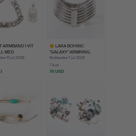
 ARMBAND I VIT
LARA BOHINC
LL MED
"GALAXY" ARMRING.
KALLEMO…
es 15 jul 2026
Klubbades 7 jul 2026
7 bud
D
76 USD
Utvalt
föremål