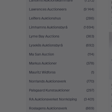
Laholms Auktionskammare
(1 272)
Lawrences Auctioneers
(9 144)
Leiflers Auktionshus
(286)
Limhamns Auktionsbyrå
(1 694)
Lyme Bay Auctions
(363)
Lysekils Auktionsbyrå
(692)
Ma San Auction
(114)
Markus Auktioner
(378)
Mauritz Widforss
(1)
Norrlands Auktionsverk
(770)
Palsgaard Kunstauktioner
(297)
RA Auktionsverket Norrköping
(3 401)
Roslagens Auktionsverk
(869)