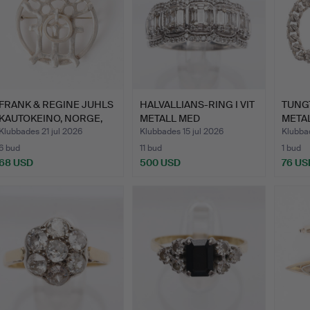
FRANK & REGINE JUHLS
HALVALLIANS-RING I VIT
TUNGT
KAUTOKEINO, NORGE,
METALL MED
META
19…
DIAMANTE…
DÖDS
Klubbades 21 jul 2026
Klubbades 15 jul 2026
Klubbad
6 bud
11 bud
1 bud
68 USD
500 USD
76 US