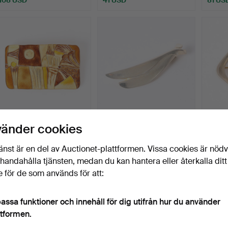
valt
öremål
THORBJÖRN LIE-
ZOLTAN POPOVITS. F.
HARR
vänder cookies
JÖRGENSEN FÖR DAVID
1940. BROS “ANTARES”, …
MODER
ANDERSEN…
FRÅN
Klubbades 1 jul 2026
Klubbades 1 jul 2026
Klubbad
änst är en del av Auctionet-plattformen. Vissa cookies är nöd
15 bud
5 bud
5 bud
illhandahålla tjänsten, medan du kan hantera eller återkalla ditt
163 USD
68 USD
101 U
 för de som används för att:
valt
öremål
assa funktioner och innehåll för dig utifrån hur du använder
ttformen.