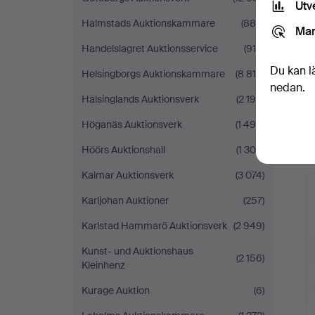
Utv
Halmstads Auktionskammare
(886)
Mar
Handelslagret Auktionsservice
(915)
Du kan l
Helsingborgs Auktionskammare
(8 819)
nedan.
Hälsinglands Auktionsverk
(2 190)
Höganäs Auktionsverk
(1 496)
Höörs Auktionshall
(1 300)
Kalmar Auktionsverk
(3 074)
Karljohan Auktioner
(257)
Karlstad Hammarö Auktionsverk
(2 949)
Kunst- und Auktionshaus
(2 156)
Kleinhenz
Kurage Auktion
(6)