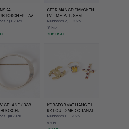
INSKA
STOR MÄNGD SMYCKEN
RBROSCHER - AV
I VIT METALL, SAMT
SEPPÄ …
ANDR…
es 2 jul 2026
Klubbades 2 jul 2026
18 bud
SD
208 USD
VIGELAND (1938-
KORSFORMAT HÄNGE I
, BROSCH.
9KT GULD MED GRANAT
LIN…
OCH…
es 1 jul 2026
Klubbades 1 jul 2026
9 bud
D
162 USD