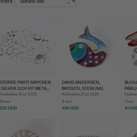
ortera
STÖRRE PARTI SMYCKEN
DAVID ANDERSEN,
BIJOU
I SILVER OCH VIT META…
BROSCH, STERLING
PÄRL
SILVER, E…
ÖV…
Klubbades 31 jul 2026
Klubbades 21 jul 2026
Klubbad
19 bud
8 bud
1 bud
202 USD
108 USD
41 US