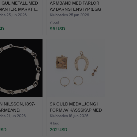
I GUL METALL MED
ARMBAND MED PÄRLOR
MANTER, MÄRKT 1…
AV BÄRNSTENSTYP (EGG
YO…
des 25 jun 2026
Klubbades 25 jun 2026
7 bud
SD
95 USD
 NILSSON, 1897-
9K GULD MEDALJONG I
 ARMBAND,
FORM AV KASSSKÅP MED
LIN…
H…
des 21 jun 2026
Klubbades 18 jun 2026
4 bud
USD
202 USD