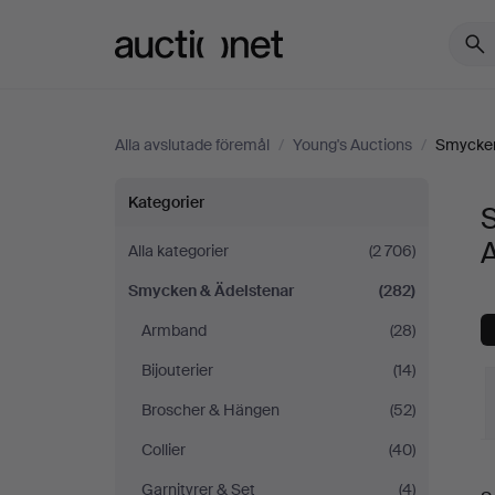
Auctionet.com
Alla avslutade föremål
/
Young's Auctions
/
Smycken
Smycken
Kategorier
&
Alla kategorier
(2 706)
Smycken & Ädelstenar
(282)
Ädelstenar
Armband
(28)
på
Bijouterier
(14)
Young's
Broscher & Hängen
(52)
Collier
(40)
Auctions
S
Garnityrer & Set
(4)