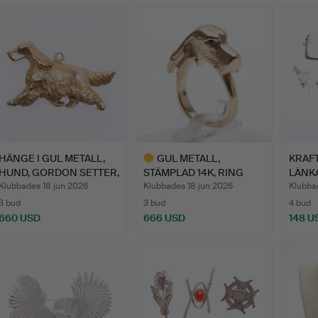
HÄNGE I GUL METALL,
GUL METALL,
KRAFT
HUND, GORDON SETTER,
STÄMPLAD 14K, RING
LÄNKA
M…
MED HUND, M…
VEST
Klubbades 18 jun 2026
Klubbades 18 jun 2026
Klubbad
3 bud
3 bud
4 bud
660 USD
666 USD
148 U
Utvalt
föremål