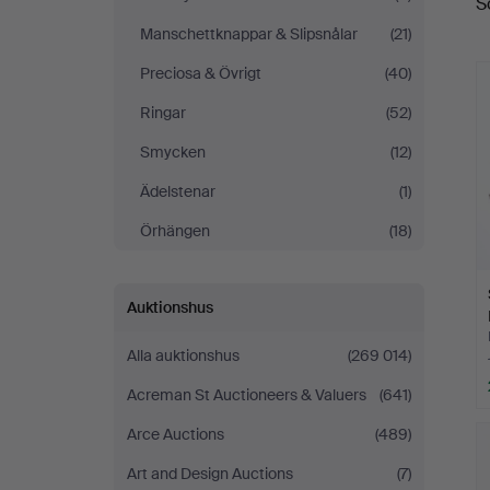
S
Manschettknappar & Slipsnålar
(21)
Preciosa & Övrigt
(40)
Ringar
(52)
Smycken
(12)
Ädelstenar
(1)
Örhängen
(18)
Auktionshus
Alla auktionshus
(269 014)
Acreman St Auctioneers & Valuers
(641)
Arce Auctions
(489)
Art and Design Auctions
(7)