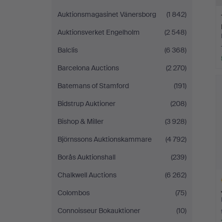
Auktionsmagasinet Vänersborg
(1 842)
Auktionsverket Engelholm
(2 548)
Balclis
(6 368)
Barcelona Auctions
(2 270)
Batemans of Stamford
(191)
Bidstrup Auktioner
(208)
Bishop & Miller
(3 928)
Björnssons Auktionskammare
(4 792)
Borås Auktionshall
(239)
Chalkwell Auctions
(6 262)
Colombos
(75)
Connoisseur Bokauktioner
(10)