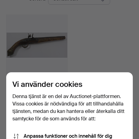
Vi använder cookies
FLINTLÅSPISTOL.
Orientalisk. 18-1900-tal.
Klubbades 3 dec 2018
Denna tjänst är en del av Auctionet-plattformen.
12 bud
Vissa cookies är nödvändiga för att tillhandahålla
95 USD
tjänsten, medan du kan hantera eller återkalla ditt
samtycke för de som används för att:
Bevaka sökning
Anpassa funktioner och innehåll för dig