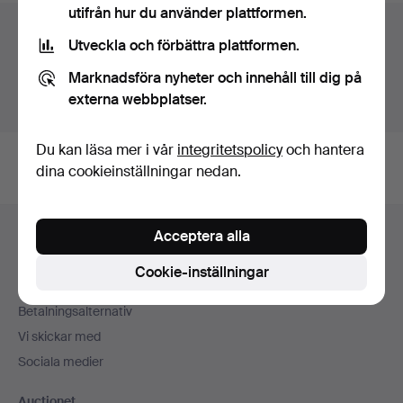
utifrån hur du använder plattformen.
Auktionsarkivet
Utveckla och förbättra plattformen.
Du söker i vårt arkiv över avslutade auktioner.
Marknadsföra nyheter och innehåll till dig på
externa webbplatser.
Visa pågående auktioner istället.
Du kan läsa mer i vår
integritetspolicy
och hantera
dina cookieinställningar nedan.
Sidfotsnavigation
Acceptera alla
Hjälp och kontakt
Kontakta support
Cookie-inställningar
Alla auktionshus
Betalningsalternativ
Vi skickar med
Sociala medier
Auctionet