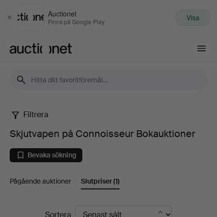
Auctionet
Visa
Stäng
Finns på Google Play
Auctionet.com
Filtrera
Skjutvapen
Skjutvapen på Connoisseur Bokauktioner
på
Bevaka sökning
Connoisseur
Pågående auktioner
Slutpriser
(1)
Bokauktioner
Slutpriser
Sortera