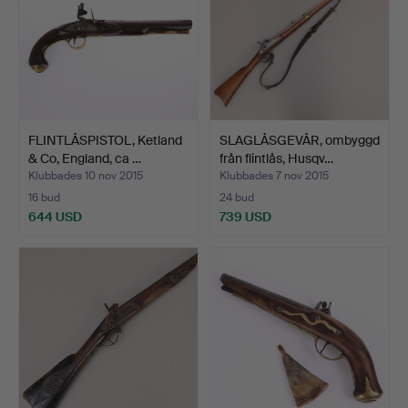
FLINTLÅSPISTOL, Ketland
SLAGLÅSGEVÅR, ombyggd
& Co, England, ca …
från flintlås, Husqv…
Klubbades 10 nov 2015
Klubbades 7 nov 2015
16 bud
24 bud
644 USD
739 USD