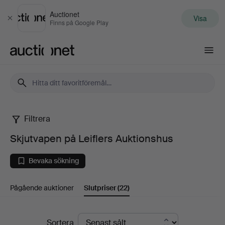
Auctionet
Visa
Stäng
Finns på Google Play
Auctionet.com
Filtrera
Skjutvapen
Skjutvapen på Leiflers Auktionshus
på
Bevaka sökning
Leiflers
Pågående auktioner
Slutpriser
(22)
Auktionshus
Slutpriser
Sortera