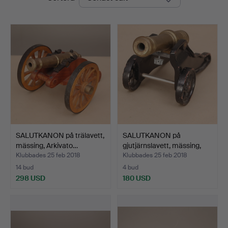
SALUTKANON på trälavett,
SALUTKANON på
mässing, Arkivato…
gjutjärnslavett, mässing,
Ar…
Klubbades 25 feb 2018
Klubbades 25 feb 2018
14 bud
4 bud
298 USD
180 USD