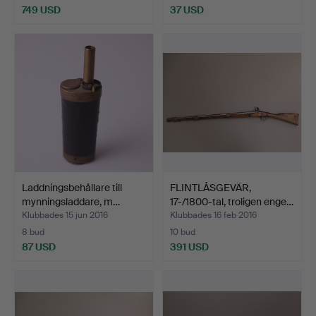
749 USD
37 USD
Laddningsbehållare till
FLINTLÅSGEVÄR,
mynningsladdare, m…
17-/1800-tal, troligen enge…
Klubbades 15 jun 2016
Klubbades 16 feb 2016
8 bud
10 bud
87 USD
391 USD