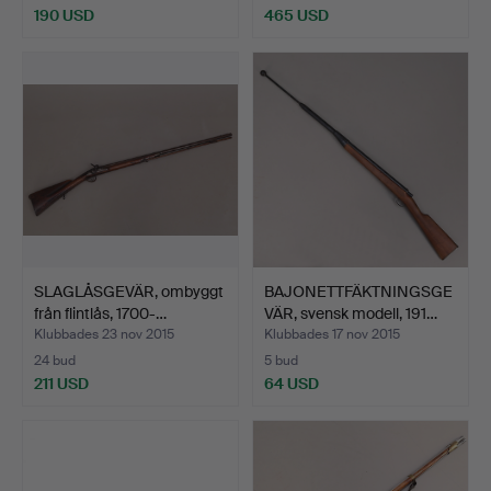
190 USD
465 USD
SLAGLÅSGEVÄR, ombyggt
BAJONETTFÄKTNINGSGE
från flintlås, 1700-…
VÄR, svensk modell, 191…
Klubbades 23 nov 2015
Klubbades 17 nov 2015
24 bud
5 bud
211 USD
64 USD