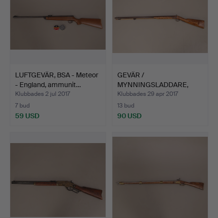
LUFTGEVÄR, BSA - Meteor
GEVÄR /
- England, ammunit…
MYNNINGSLADDARE,
slaglås, laddstoc…
Klubbades 2 jul 2017
Klubbades 29 apr 2017
7 bud
13 bud
59 USD
90 USD