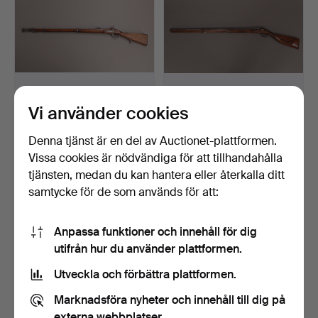
Vi använder cookies
SLAGLÅSGEVÄR,
SLAGLÅSGEVÄR, 1800-tal,
armémodell, utländskt
troligen Tyskland.
trolig…
Klubbades 16 feb 2016
Klubbades 16 feb 2016
Denna tjänst är en del av Auctionet-plattformen.
22 bud
8 bud
Vissa cookies är nödvändiga för att tillhandahålla
399 USD
127 USD
tjänsten, medan du kan hantera eller återkalla ditt
samtycke för de som används för att:
Anpassa funktioner och innehåll för dig
utifrån hur du använder plattformen.
Utveckla och förbättra plattformen.
Marknadsföra nyheter och innehåll till dig på
externa webbplatser.