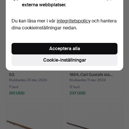
externa webbplatser.
Du kan läsa mer i vår
integritetspolicy
och hantera
dina cookieinställningar nedan.
Acceptera alla
Cookie-inställningar
LUFTGEVÄR, Diana, modell
SLAGLÅSGEVÄR, märkt
50.
1864, Carl Gustafs sta…
Klubbades 23 dec 2024
Klubbades 11 dec 2024
11 bud
12 bud
261 USD
237 USD