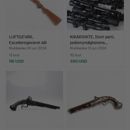
LUFTGEVÄR,
KIKARSIKTE, Stort parti,
Excellentgeväret AB
polismyndighetens…
Stockholm.
Klubbades 30 jun 2024
Klubbades 12 jun 2024
13 bud
32 bud
116 USD
390 USD