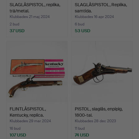
SLAGLÅSPISTOL, replika,
SLAGLÅSPISTOL, Replika,
trä/metal.
samtida.
Klubbades 21 maj 2024
Klubbades 16 apr 2024
2 bud
6 bud
37 USD
53 USD
FLINTLÅSPISTOL,
PISTOL, slaglås, enpipig,
Kentucky, replica.
1800-tal.
Klubbades 29 mar 2024
Klubbades 28 dec 2023
16 bud
11 bud
107 USD
74 USD