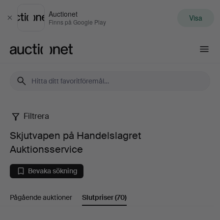
Auctionet
Visa
Stäng
Finns på Google Play
Auctionet.com
Filtrera
Skjutvapen
Skjutvapen på Handelslagret
på
Auktionsservice
Handelslagret
Bevaka sökning
Auktionsservice
Pågående auktioner
Slutpriser
(70)