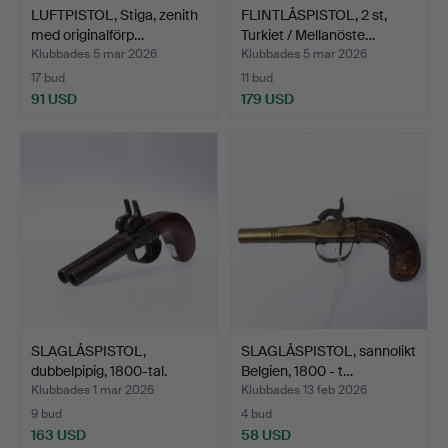
LUFTPISTOL, Stiga, zenith
FLINTLÅSPISTOL, 2 st,
med originalförp…
Turkiet / Mellanöste…
Klubbades 5 mar 2026
Klubbades 5 mar 2026
17 bud
11 bud
91 USD
179 USD
SLAGLÅSPISTOL,
SLAGLÅSPISTOL, sannolikt
dubbelpipig, 1800-tal.
Belgien, 1800 - t…
Klubbades 1 mar 2026
Klubbades 13 feb 2026
9 bud
4 bud
163 USD
58 USD