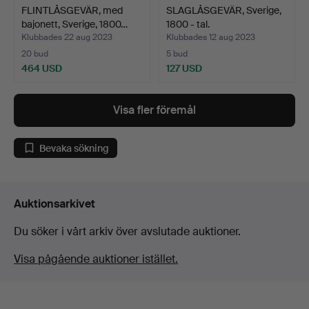
FLINTLÅSGEVÄR, med
SLAGLÅSGEVÄR, Sverige,
bajonett, Sverige, 1800…
1800 - tal.
Klubbades 22 aug 2023
Klubbades 12 aug 2023
20 bud
5 bud
464 USD
127 USD
Visa fler föremål
Bevaka sökning
Auktionsarkivet
Du söker i vårt arkiv över avslutade auktioner.
Visa pågående auktioner istället.