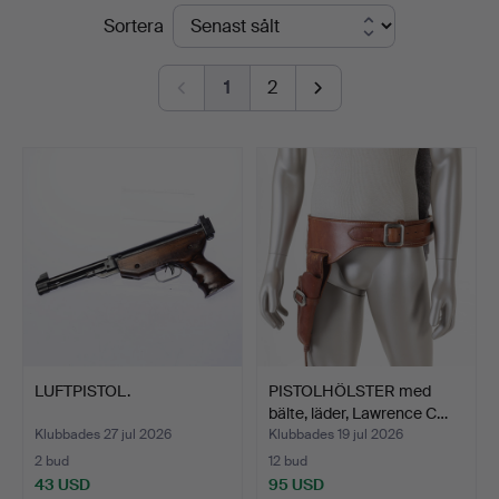
Slutpriser
Sortera
1
2
LUFTPISTOL.
PISTOLHÖLSTER med
bälte, läder, Lawrence C…
Klubbades 27 jul 2026
Klubbades 19 jul 2026
2 bud
12 bud
43 USD
95 USD