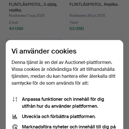
FLINTLÅSPISTOL, 3-pipig,
FLINTLÅSPISTOL. Replika.
replika.
Klubbades 7 aug 2025
Klubbades 26 jul 2025
2 bud
1 bud
43 USD
53 USD
Vi använder cookies
Denna tjänst är en del av Auctionet-plattformen.
Vissa cookies är nödvändiga för att tillhandahålla
tjänsten, medan du kan hantera eller återkalla ditt
samtycke för de som används för att:
Anpassa funktioner och innehåll för dig
FLINTLÅSPISTOLAR, ett
SLAGLÅSGEVÄR, 1800 -
utifrån hur du använder plattformen.
par, duellpistoler, …
tal.
Klubbades 11 jul 2025
Klubbades 23 mar 2025
Utveckla och förbättra plattformen.
7 bud
7 bud
106 USD
85 USD
Marknadsföra nyheter och innehåll till dig på