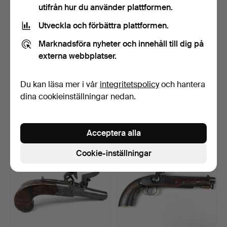
utifrån hur du använder plattformen.
Utveckla och förbättra plattformen.
Marknadsföra nyheter och innehåll till dig på
externa webbplatser.
221
.
H.NOCK LONDON
222
.
SMITH LONDON
Du kan läsa mer i vår
integritetspolicy
och hantera
FLINTLOCK-PISTOL.
SLAGVERKSPISTOL.
dina cookieinställningar nedan.
Sålt
Sålt
566 USD
122 USD
Acceptera alla
Cookie-inställningar