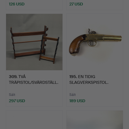
126 USD
27 USD
309
.
TVÅ
195
.
EN TIDIG
TRÄPISTOL/SVÄRDSTÄLL.
SLAGVERKSPISTOL.
Sålt
Sålt
297 USD
189 USD