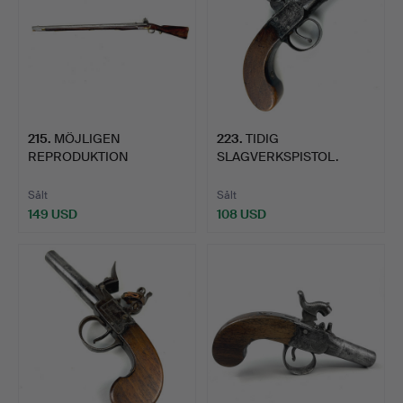
215
.
MÖJLIGEN
223
.
TIDIG
REPRODUKTION
SLAGVERKSPISTOL.
FLINTLOCK-GEVÄR.
Sålt
Sålt
149 USD
108 USD