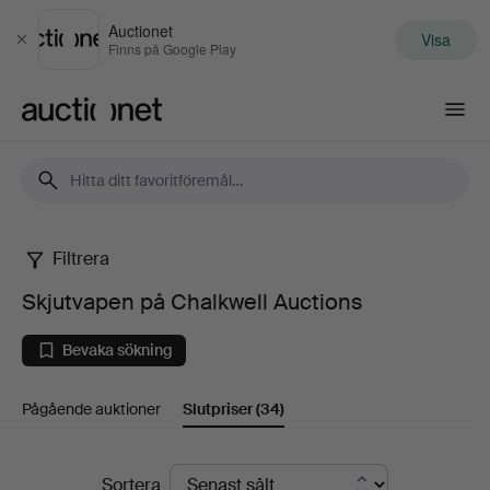
Auctionet
Visa
Stäng
Finns på Google Play
Auctionet.com
Filtrera
Skjutvapen
Skjutvapen på Chalkwell Auctions
på
Bevaka sökning
Chalkwell
Pågående auktioner
Slutpriser
(34)
Auctions
Slutpriser
Sortera