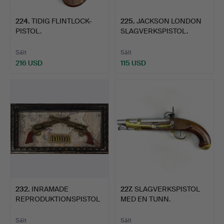
224
.
TIDIG FLINTLOCK-
225
.
JACKSON LONDON
PISTOL.
SLAGVERKSPISTOL.
Sålt
Sålt
216 USD
115 USD
232
.
INRAMADE
227
.
SLAGVERKSPISTOL
REPRODUKTIONSPISTOL
MED EN TUNN.
ER.
Sålt
Sålt