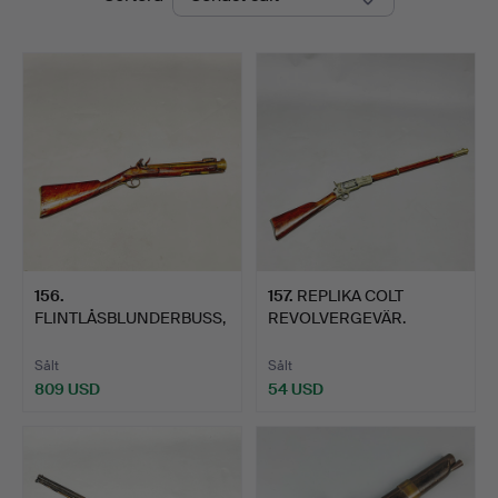
156
.
157
.
REPLIKA COLT
FLINTLÅSBLUNDERBUSS,
REVOLVERGEVÄR.
1700-TAL.
Sålt
Sålt
809 USD
54 USD