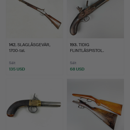
142
.
SLAGLÅSGEVÄR,
193
.
TIDIG
1700-tal.
FLINTLÅSPISTOL.
Sålt
Sålt
135 USD
68 USD