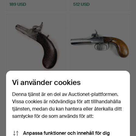
189 USD
512 USD
Vi använder cookies
213
.
SLAGVERKSPISTOL.
214
.
TIDIG
DUBBELPIPISTOL.
Denna tjänst är en del av Auctionet-plattformen.
Sålt
Sålt
Vissa cookies är nödvändiga för att tillhandahålla
108 USD
283 USD
tjänsten, medan du kan hantera eller återkalla ditt
samtycke för de som används för att:
Anpassa funktioner och innehåll för dig