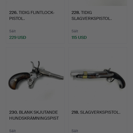
226
.
TIDIG FLINTLOCK-
228
.
TIDIG
PISTOL.
SLAGVERKSPISTOL.
Sålt
Sålt
229 USD
115 USD
230
.
BLANK SKJUTANDE
218
.
SLAGVERKSPISTOL.
HUNDSKRÄMNINGSPIST
OL.
Sålt
Sålt