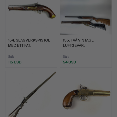
154
.
SLAGVERKSPISTOL
155
.
TVÅ VINTAGE
MED ETT FAT.
LUFTGEVÄR.
Sålt
Sålt
115 USD
54 USD