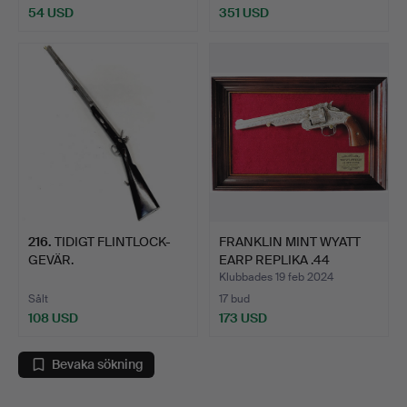
54 USD
351 USD
216
.
TIDIGT FLINTLOCK-
FRANKLIN MINT WYATT
GEVÄR.
EARP REPLIKA .44
SMITH…
Klubbades 19 feb 2024
Sålt
17 bud
108 USD
173 USD
Bevaka sökning