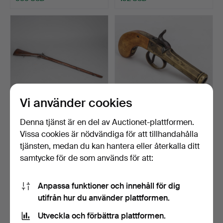
Vi använder cookies
Denna tjänst är en del av Auctionet-plattformen.
SLAGLÅSGEVÄR 1700-TAL
SLAGLÅSPISTOL, svensk,
Vissa cookies är nödvändiga för att tillhandahålla
SCHERTIGER
mässing.
STOCKHOLM.
Klubbades 22 okt 2024
Klubbades 16 okt 2024
tjänsten, medan du kan hantera eller återkalla ditt
7 bud
15 bud
samtycke för de som används för att:
612 USD
106 USD
Anpassa funktioner och innehåll för dig
utifrån hur du använder plattformen.
Utveckla och förbättra plattformen.