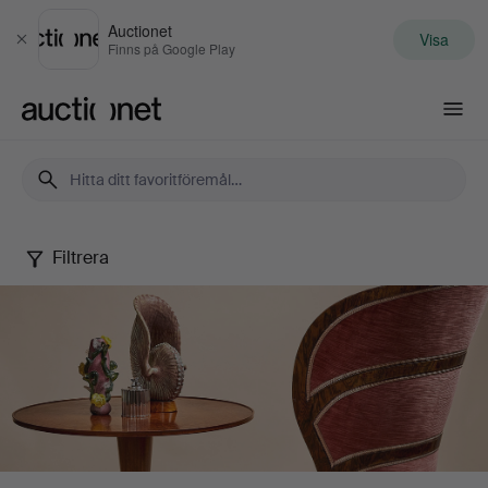
Auctionet
Visa
Stäng
Finns på Google Play
Auctionet.com
Filtrera
Stockholms
Auktionsverk
-
Malmö