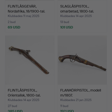
FLINTLÅSGEVÄR,
SLAGLÅSPISTOL,
Nordafrika, 18/1900-tal.
omarbetad, 1800-tal.
Klubbades 11 maj 2025
Klubbades 14 apr 2025
2 bud
13 bud
69 USD
101 USD
FLINTLÅSPISTOL,
FLANKÖRPISTOL, modell
Orientalisk, 1800-tal.
m/1807.
Klubbades 14 apr 2025
Klubbades 21 jan 2025
27 bud
11 bud
385 USD
192 USD