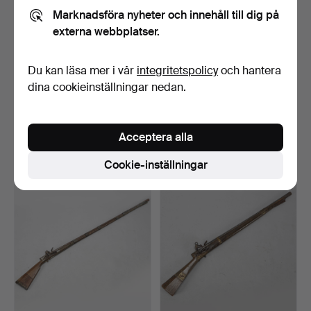
Marknadsföra nyheter och innehåll till dig på
externa webbplatser.
Du kan läsa mer i vår
integritetspolicy
och hantera
dina cookieinställningar nedan.
KABYLBÖSSOR, 2 st,
KABYLBÖSSOR, 3 st,
Marocko, 1890-tal.
Marocko, 1890-tal.
Klubbades 27 sep 2022
Klubbades 16 sep 2022
Acceptera alla
2 bud
1 bud
37 USD
32 USD
Cookie-inställningar