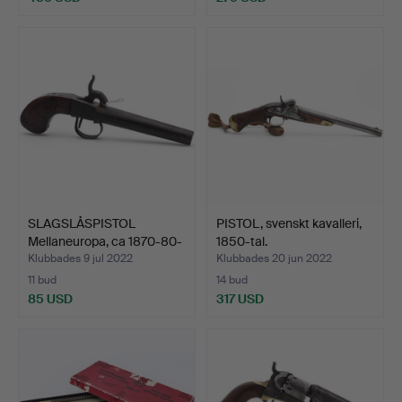
SLAGSLÅSPISTOL
PISTOL, svenskt kavalleri,
Mellaneuropa, ca 1870-80-
1850-tal.
ta…
Klubbades 9 jul 2022
Klubbades 20 jun 2022
11 bud
14 bud
85 USD
317 USD