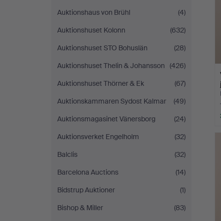
Auktionshaus von Brühl
(4)
Auktionshuset Kolonn
(632)
Auktionshuset STO Bohuslän
(28)
Auktionshuset Thelin & Johansson
(426)
Auktionshuset Thörner & Ek
(67)
Auktionskammaren Sydost Kalmar
(49)
Auktionsmagasinet Vänersborg
(24)
Auktionsverket Engelholm
(32)
Balclis
(32)
Barcelona Auctions
(14)
Bidstrup Auktioner
(1)
Bishop & Miller
(83)