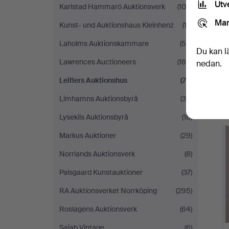
Utv
Karlstad Hammarö Auktionsverk
(104)
Mar
Kunst- und Auktionshaus Kleinhenz
(12)
Laholms Auktionskammare
(50)
Du kan l
Lawrences Auctioneers
(164)
nedan.
Leiflers Auktionshus
(77)
Limhamns Auktionsbyrå
(30)
Lysekils Auktionsbyrå
(18)
Markus Auktioner
(29)
Norrlands Auktionsverk
(8)
Palsgaard Kunstauktioner
(37)
RA Auktionsverket Norrköping
(295)
Roslagens Auktionsverk
(64)
Sajab Vintage
(6)