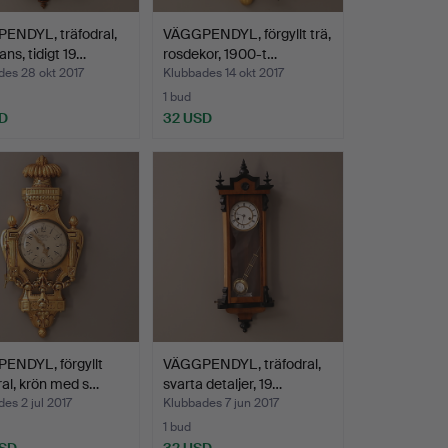
ENDYL, träfodral,
VÄGGPENDYL, förgyllt trä,
ns, tidigt 19…
rosdekor, 1900-t…
des 28 okt 2017
Klubbades 14 okt 2017
1 bud
D
32 USD
ENDYL, förgyllt
VÄGGPENDYL, träfodral,
ral, krön med s…
svarta detaljer, 19…
es 2 jul 2017
Klubbades 7 jun 2017
1 bud
USD
32 USD