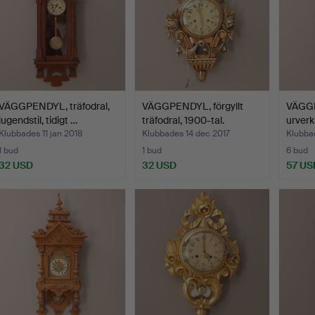
VÄGGPENDYL, träfodral,
VÄGGPENDYL, förgyllt
VÄGGP
jugendstil, tidigt …
träfodral, 1900-tal.
urverk
Klubbades 11 jan 2018
Klubbades 14 dec 2017
Klubbad
1 bud
1 bud
6 bud
32 USD
32 USD
57 US