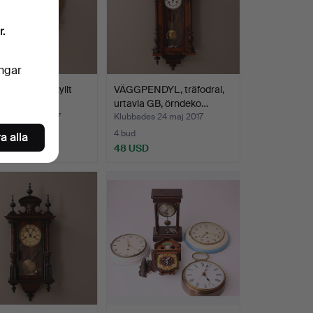
r.
ingar
ENDYL, förgyllt
VÄGGPENDYL, träfodral,
al, 1900-tal.
urtavla GB, örndeko…
des 24 maj 2017
Klubbades 24 maj 2017
4 bud
a alla
D
48 USD