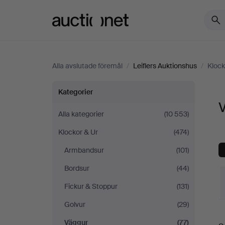
Auctionet.com
Alla avslutade föremål
/
Leiflers Auktionshus
/
Klock
Väggur
Kategorier
V
på
Alla kategorier
(10 553)
Klockor & Ur
(474)
Leiflers
Armbandsur
(101)
Auktionshus
Bordsur
(44)
Fickur & Stoppur
(131)
Golvur
(29)
S
Väggur
(77)