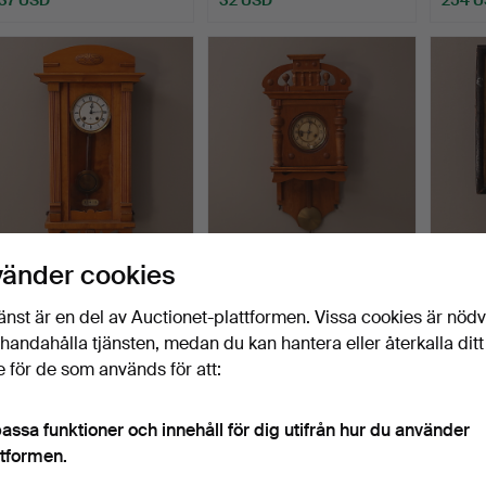
VÄGGPENDYL, träfodral,
VÄGGPENDYL, ekfodral,
VÄGGU
vänder cookies
urtavla GB, 1900-ta…
1900-tal.
träfod
Klubbades 7 jun 2017
Klubbades 24 maj 2017
Klubba
änst är en del av Auctionet-plattformen. Vissa cookies är nöd
1 bud
1 bud
1 bud
illhandahålla tjänsten, medan du kan hantera eller återkalla ditt
32 USD
32 USD
32 US
 för de som används för att:
assa funktioner och innehåll för dig utifrån hur du använder
ttformen.