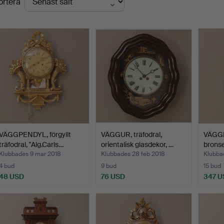
ortera
VÄGGPENDYL, förgyllt
VÄGGUR, träfodral,
VÄGGK
träfodral, "Alg.Carls…
orientalisk glasdekor, …
bronse
Klubbades 9 mar 2018
Klubbades 28 feb 2018
Klubba
4 bud
9 bud
15 bud
48 USD
76 USD
347 U