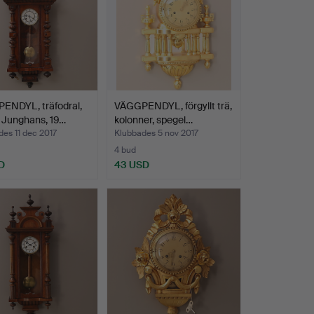
ENDYL, träfodral,
VÄGGPENDYL, förgyllt trä,
 Junghans, 19…
kolonner, spegel…
es 11 dec 2017
Klubbades 5 nov 2017
4 bud
D
43 USD