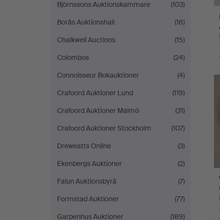
Björnssons Auktionskammare
(103)
Borås Auktionshall
(16)
Chalkwell Auctions
(15)
Colombos
(24)
Connoisseur Bokauktioner
(4)
Crafoord Auktioner Lund
(119)
Crafoord Auktioner Malmö
(31)
Crafoord Auktioner Stockholm
(107)
Dreweatts Online
(3)
Ekenbergs Auktioner
(2)
Falun Auktionsbyrå
(7)
Formstad Auktioner
(77)
Garpenhus Auktioner
(189)