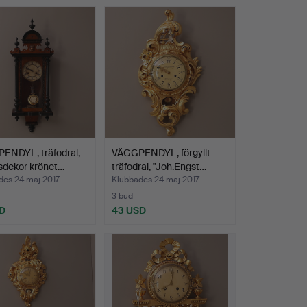
ENDYL, träfodral,
VÄGGPENDYL, förgyllt
sdekor krönet…
träfodral, "Joh.Engst…
des 24 maj 2017
Klubbades 24 maj 2017
3 bud
D
43 USD