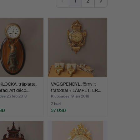
1
2
LOCKA, träplatta,
VÄGGPENDYL, förgyllt
rad, Art déco…
träfodral + LAMPETTER…
des 25 feb 2018
Klubbades 19 jan 2018
2 bud
SD
37 USD