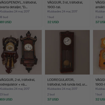
VÄGGPENDYL, träfodral,
VÄGGUR, 3 st, träfodral,
VÄGGP
svarta detaljer, "D…
1900-tal.
ansikt
Klubbades 24 maj 2017
Klubbades 24 maj 2017
Klubba
18 bud
1 bud
2 bud
181 USD
32 USD
37 US
VÄGGUR, 2 st, träfodral,
LODREGULATOR,
VÄGGUR
lodregulator + vä…
träfodral, två runda lod, ur…
1900-t
Klubbades 24 maj 2017
Klubbades 24 maj 2017
Klubba
23 bud
2 bud
1 bud
169 USD
37 USD
32 US