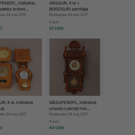
ENDYL, träfodral,
VÄGGUR, 4 st +
sdekor krönet…
BORDSUR; samtliga
1900-tal.
des 24 maj 2017
Klubbades 24 maj 2017
3 bud
D
37 USD
, 4 st, träfodral,
VÄGGPENDYL, träfodral,
al.
urtavla o pendyl me…
des 24 maj 2017
Klubbades 24 maj 2017
4 bud
D
43 USD