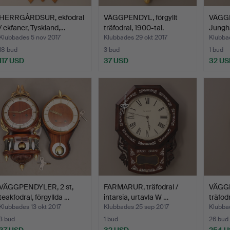
HERRGÅRDSUR, ekfodral
VÄGGPENDYL, förgyllt
VÄGGP
/ ekfaner, Tyskland,…
träfodral, 1900-tal.
Jungha
Klubbades 5 nov 2017
Klubbades 29 okt 2017
Klubba
18 bud
3 bud
1 bud
117 USD
37 USD
32 US
VÄGGPENDYLER, 2 st,
FARMARUR, träfodral /
VÄGGP
teakfodral, förgyllda …
intarsia, urtavla W …
träfod
Klubbades 13 okt 2017
Klubbades 25 sep 2017
Klubbad
3 bud
1 bud
26 bud
37 USD
32 USD
254 