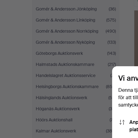
Gomér & Andersson Jönköping
(36)
Gomér & Andersson Linköping
(575)
Gomér & Andersson Norrköping
(490)
Gomér & Andersson Nyköping
(133)
Göteborgs Auktionsverk
(143)
Halmstads Auktionskammare
(217)
Handelslagret Auktionsservice
(71)
Vi an
Helsingborgs Auktionskammare
(853)
Denna tj
för att t
Hälsinglands Auktionsverk
(54)
samtycke
Höganäs Auktionsverk
(34)
Höörs Auktionshall
(77)
Anp
pla
Kalmar Auktionsverk
(385)