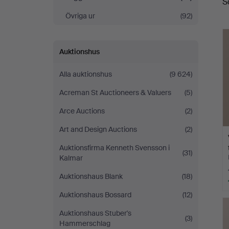
S
Övriga ur
(92)
Auktionshus
Alla auktionshus
(9 624)
Acreman St Auctioneers & Valuers
(5)
Arce Auctions
(2)
Art and Design Auctions
(2)
Auktionsfirma Kenneth Svensson i
(31)
Kalmar
Auktionshaus Blank
(18)
Auktionshaus Bossard
(12)
Auktionshaus Stuber's
(3)
Hammerschlag