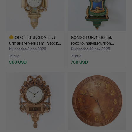
OLOF LJUNGDAHL. (
KONSOLUR, 1700-tal,
urmakare verksam i Stock…
rokoko, halvslag, grön…
Klubbades 2 dec 2025
Klubbades 30 nov 2025
16 bud
19 bud
380 USD
788 USD
Utvalt
föremål