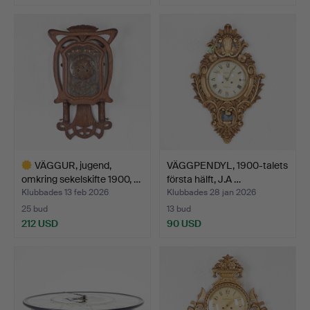
Utvalt
föremål
VÄGGUR, jugend,
VÄGGPENDYL, 1900-talets
omkring sekelskifte 1900, …
första hälft, J.A …
Klubbades 13 feb 2026
Klubbades 28 jan 2026
25 bud
13 bud
212 USD
90 USD
Utvalt
föremål