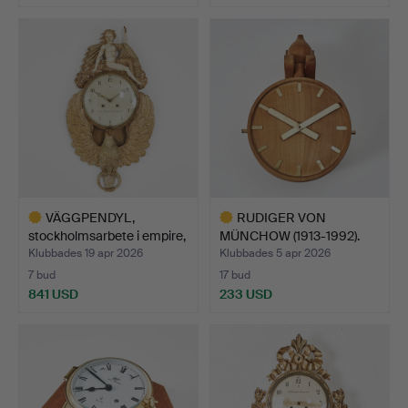
VÄGGPENDYL,
RUDIGER VON
stockholmsarbete i empire,
MÜNCHOW (1913-1992).
urt…
väggur, s…
Klubbades 19 apr 2026
Klubbades 5 apr 2026
7 bud
17 bud
841 USD
233 USD
Utvalt
Utvalt
föremål
föremål