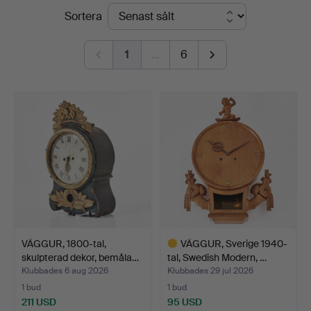
Slutpriser
Sortera
5
1
…
6
VÄGGUR, 1800-tal,
VÄGGUR, Sverige 1940-
skulpterad dekor, bemåla…
tal, Swedish Modern, …
Klubbades 6 aug 2026
Klubbades 29 jul 2026
1 bud
1 bud
211 USD
95 USD