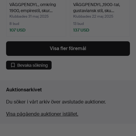
VÄGGPENDYL, omkring
VÄGGPENDYL,1900-tal,
1900, empirestil, skur…
gustaviansk stil, sku…
Klubbades 31 maj 2025
Klubbades 22 maj 2025
8 bud
13 bud
107 USD
137 USD
Visa fler föremål
Bevaka sökning
Auktionsarkivet
Du söker i vårt arkiv över avslutade auktioner.
Visa pågående auktioner istället.