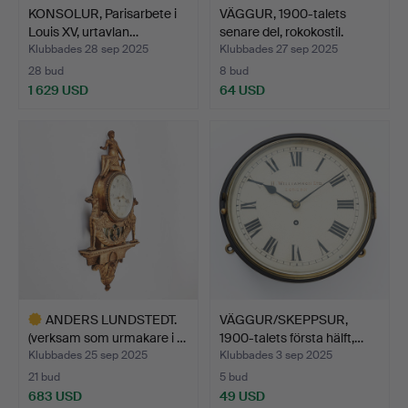
KONSOLUR, Parisarbete i
VÄGGUR, 1900-talets
Louis XV, urtavlan…
senare del, rokokostil.
Klubbades 28 sep 2025
Klubbades 27 sep 2025
28 bud
8 bud
1 629 USD
64 USD
ANDERS LUNDSTEDT.
VÄGGUR/SKEPPSUR,
(verksam som urmakare i …
1900-talets första hälft,…
Klubbades 25 sep 2025
Klubbades 3 sep 2025
21 bud
5 bud
683 USD
49 USD