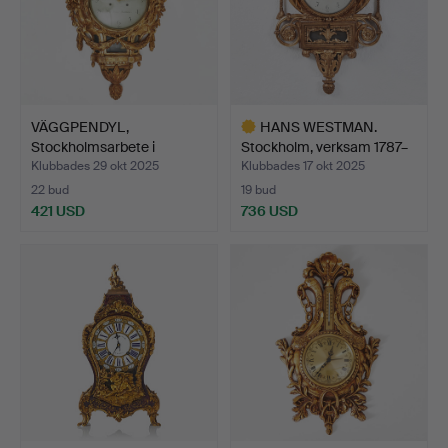
VÄGGPENDYL,
HANS WESTMAN.
Stockholmsarbete i
Stockholm, verksam 1787–
transition …
1805…
Klubbades 29 okt 2025
Klubbades 17 okt 2025
22 bud
19 bud
421 USD
736 USD
Utvalt
föremål