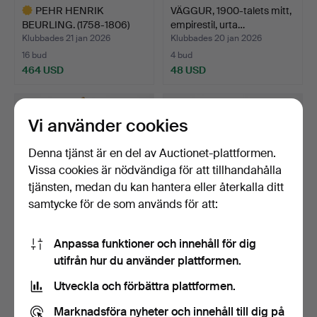
PEHR HENRIK
VÄGGUR, 1900-talets mitt,
BEURLING. (1758-1806)
empirestil, urta…
väggpend…
Klubbades 21 jan 2026
Klubbades 20 jan 2026
16 bud
4 bud
464 USD
48 USD
Utvalt
föremål
Vi använder cookies
Denna tjänst är en del av Auctionet-plattformen.
Vissa cookies är nödvändiga för att tillhandahålla
tjänsten, medan du kan hantera eller återkalla ditt
samtycke för de som används för att:
Anpassa funktioner och innehåll för dig
VÄGGPENDYL,
VÄGGPENDYL, nyrokoko,
utifrån hur du använder plattformen.
gustaviansk, Claes Hinric
1800-talets senare h…
Wejd…
Klubbades 12 jan 2026
Klubbades 12 jan 2026
Utveckla och förbättra plattformen.
7 bud
42 bud
505 USD
494 USD
Marknadsföra nyheter och innehåll till dig på