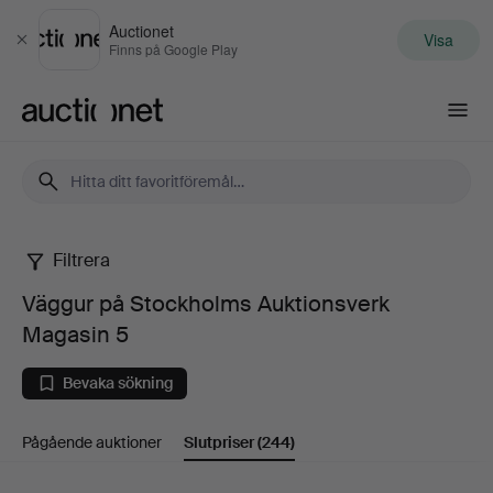
Auctionet
Visa
Stäng
Finns på Google Play
Auctionet.com
Filtrera
Väggur
Väggur på Stockholms Auktionsverk
på
Magasin 5
Stockholms
Bevaka sökning
Auktionsverk
Pågående auktioner
Slutpriser
(244)
Magasin