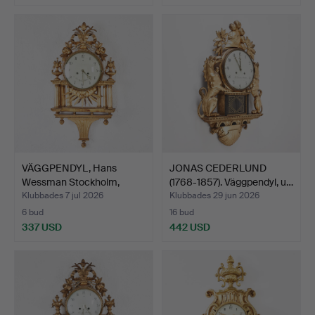
Utvalt
föremål
VÄGGPENDYL, Hans
JONAS CEDERLUND
Wessman Stockholm,
(1768-1857). Väggpendyl, u…
sengus…
Klubbades 7 jul 2026
Klubbades 29 jun 2026
6 bud
16 bud
337 USD
442 USD