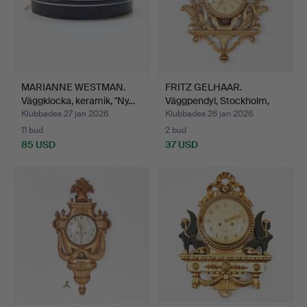
MARIANNE WESTMAN.
FRITZ GELHAAR.
Väggklocka, keramik, "Ny…
Väggpendyl, Stockholm,
bron…
Klubbades 27 jan 2026
Klubbades 26 jan 2026
11 bud
2 bud
85 USD
37 USD