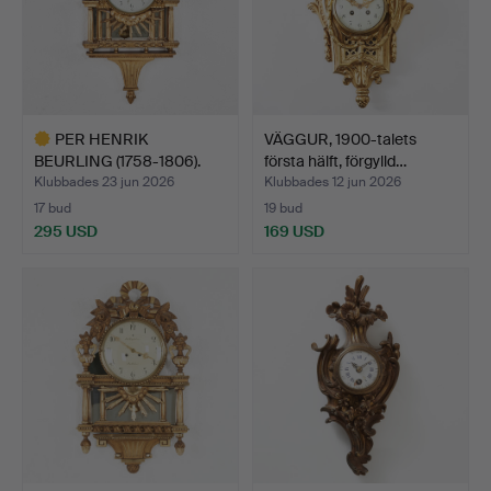
PER HENRIK
VÄGGUR, 1900-talets
BEURLING (1758-1806).
första hälft, förgylld…
väggpendy…
Klubbades 23 jun 2026
Klubbades 12 jun 2026
17 bud
19 bud
295 USD
169 USD
Utvalt
föremål