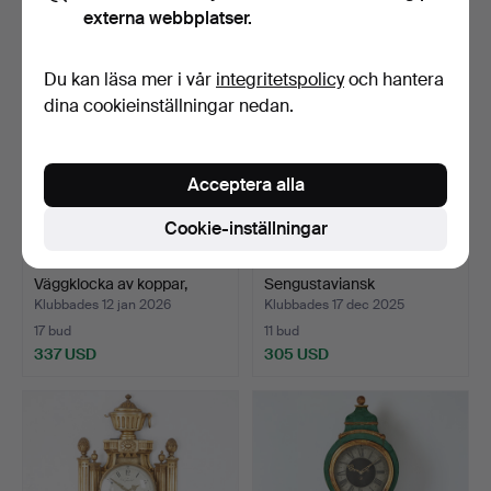
externa webbplatser.
Du kan läsa mer i vår
integritetspolicy
och hantera
dina cookieinställningar nedan.
Acceptera alla
Cookie-inställningar
HENNING KOPPEL.
VÄGGPENDYL.
Väggklocka av koppar,
Sengustaviansk
elek…
stockholmsarbet…
Klubbades 12 jan 2026
Klubbades 17 dec 2025
17 bud
11 bud
337 USD
305 USD