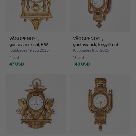
VÄGGPENDYL,
VÄGGPENDYL,
gustaviansk stil, F W
gustaviansk, förgyllt och
Tornberg…
bron…
Klubbades 19 aug 2025
Klubbades 8 jul 2025
4 bud
13 bud
47 USD
148 USD