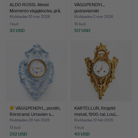
ALDO ROSSI. Alessi
VÄGGPENDYL,
Momento väggklocka, grå.
gustavianskt
stockholmsarbete,…
Klubbades 10 mar 2026
Klubbades 2 mar 2026
1 bud
10 bud
32 USD
127 USD
VÄGGPENDYL, porslin,
KARTELLUR, förgylld
Rörstrand. Urtavlan s…
metall, 1900-tal, Loui…
Klubbades 20 feb 2026
Klubbades 13 feb 2026
13 bud
4 bud
232 USD
43 USD