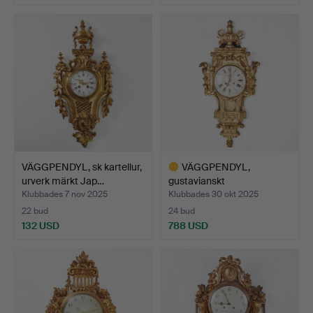
Utvalt
föremål
VÄGGPENDYL, sk kartellur,
VÄGGPENDYL,
urverk märkt Jap…
gustavianskt
stockholmsarbete,…
Klubbades 7 nov 2025
Klubbades 30 okt 2025
22 bud
24 bud
132 USD
788 USD
Utvalt
föremål