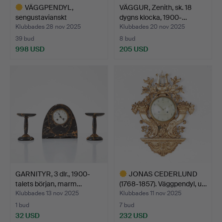
VÄGGPENDYL,
VÄGGUR, Zenith, sk. 18
sengustavianskt
dygns klocka, 1900-…
stockholmsarbe…
Klubbades 28 nov 2025
Klubbades 20 nov 2025
39 bud
8 bud
998 USD
205 USD
Utvalt
föremål
GARNITYR, 3 dlr., 1900-
JONAS CEDERLUND
talets början, marm…
(1768-1857). Väggpendyl, u…
Klubbades 13 nov 2025
Klubbades 11 nov 2025
1 bud
7 bud
32 USD
232 USD