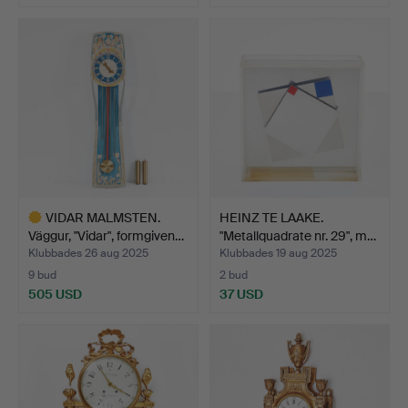
Utvalt
föremål
VIDAR MALMSTEN.
HEINZ TE LAAKE.
Väggur, "Vidar", formgiven…
"Metallquadrate nr. 29", m…
Klubbades 26 aug 2025
Klubbades 19 aug 2025
9 bud
2 bud
505 USD
37 USD
Utvalt
föremål