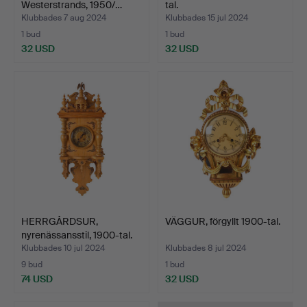
Westerstrands, 1950/…
tal.
Klubbades 7 aug 2024
Klubbades 15 jul 2024
1 bud
1 bud
32 USD
32 USD
HERRGÅRDSUR,
VÄGGUR, förgyllt 1900-tal.
nyrenässansstil, 1900-tal.
Klubbades 10 jul 2024
Klubbades 8 jul 2024
9 bud
1 bud
74 USD
32 USD