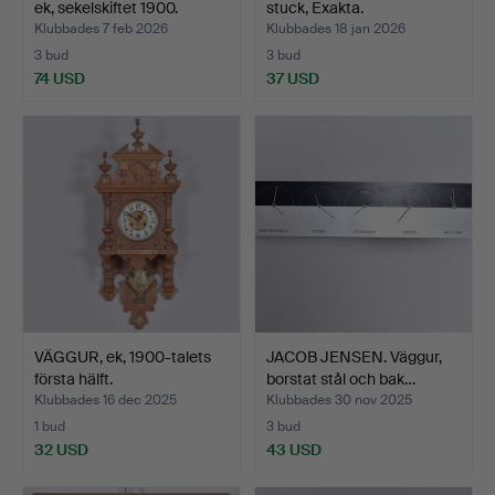
ek, sekelskiftet 1900.
stuck, Exakta.
Klubbades 7 feb 2026
Klubbades 18 jan 2026
3 bud
3 bud
74 USD
37 USD
VÄGGUR, ek, 1900-talets
JACOB JENSEN. Väggur,
första hälft.
borstat stål och bak…
Klubbades 16 dec 2025
Klubbades 30 nov 2025
1 bud
3 bud
32 USD
43 USD