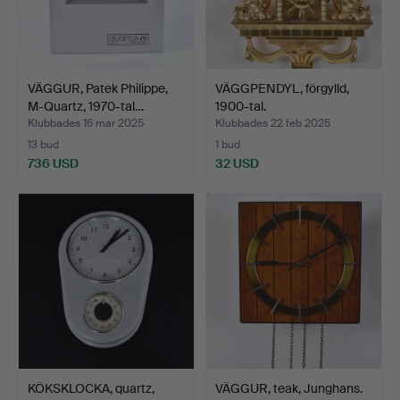
VÄGGUR, Patek Philippe,
VÄGGPENDYL, förgylld,
M-Quartz, 1970-tal…
1900-tal.
Klubbades 16 mar 2025
Klubbades 22 feb 2025
13 bud
1 bud
736 USD
32 USD
KÖKSKLOCKA, quartz,
VÄGGUR, teak, Junghans.