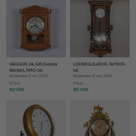
VÄGGUR, ek, GB (Gustav
LODREGULATOR, 18/1900-
Becker), 1940-tal.
tal.
Klubbades 11 nov 2024
Klubbades 12 sep 2024
12 bud
11 bud
82 USD
85 USD