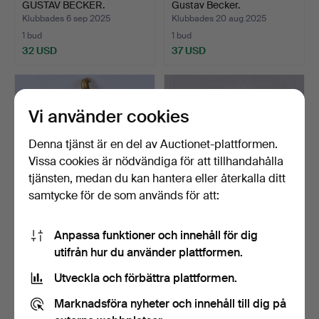
GUSTAV BECKER.
Gustav Becker.
Klubbades 6 sep 2025
Klubbades 20 aug 2025
1 bud
1 bud
32 USD
37 USD
Vi använder cookies
Denna tjänst är en del av Auctionet-plattformen.
Vissa cookies är nödvändiga för att tillhandahålla
tjänsten, medan du kan hantera eller återkalla ditt
samtycke för de som används för att:
PENDYL, förgylld, 1900-tal.
VÄGGUR, Junghans, 1900-
Anpassa funktioner och innehåll för dig
tal.
utifrån hur du använder plattformen.
Klubbades 24 jul 2025
Klubbades 23 apr 2025
1 bud
2 bud
Utveckla och förbättra plattformen.
32 USD
37 USD
Marknadsföra nyheter och innehåll till dig på