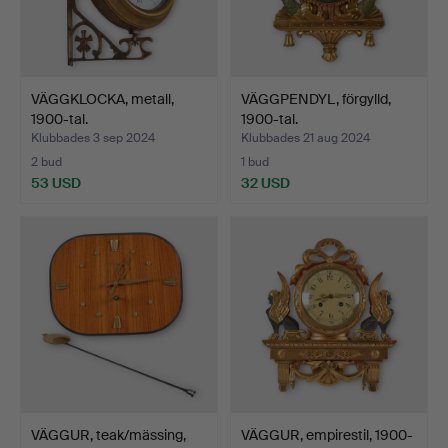
VÄGGKLOCKA, metall,
VÄGGPENDYL, förgylld,
1900-tal.
1900-tal.
Klubbades 3 sep 2024
Klubbades 21 aug 2024
2 bud
1 bud
53 USD
32 USD
VÄGGUR, teak/mässing,
VÄGGUR, empirestil, 1900-