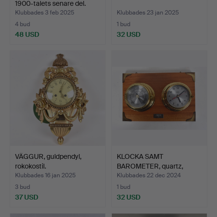
1900-talets senare del.
Klubbades 3 feb 2025
Klubbades 23 jan 2025
4 bud
1 bud
48 USD
32 USD
VÄGGUR, guldpendyl,
KLOCKA SAMT
rokokostil.
BAROMETER, quartz,
mässing, 19…
Klubbades 16 jan 2025
Klubbades 22 dec 2024
3 bud
1 bud
37 USD
32 USD