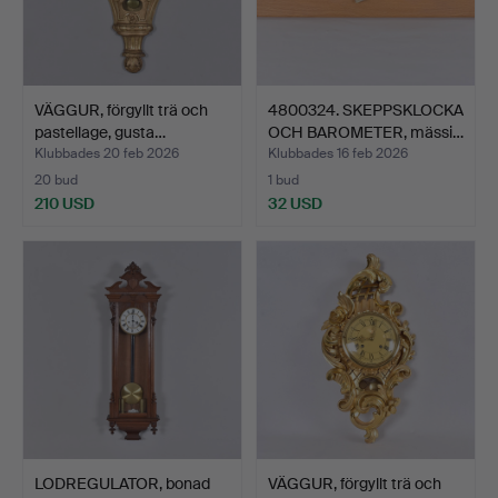
VÄGGUR, förgyllt trä och
4800324. SKEPPSKLOCKA
pastellage, gusta…
OCH BAROMETER, mässi…
Klubbades 20 feb 2026
Klubbades 16 feb 2026
20 bud
1 bud
210 USD
32 USD
LODREGULATOR, bonad
VÄGGUR, förgyllt trä och