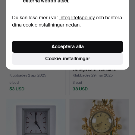
externa webbplatser.
Du kan läsa mer i vår
integritetspolicy
och hantera
dina cookieinställningar nedan.
Acceptera alla
Cookie-inställningar
VÄGGUR, Weimar.
KLOCKBOXAR, 2-stycken,
Omega samt Candino.
Klubbades 2 apr 2025
Klubbades 29 mar 2025
5 bud
3 bud
53 USD
38 USD