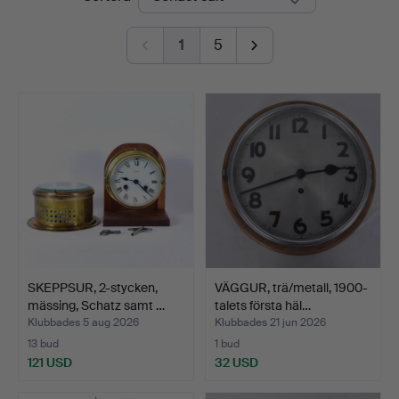
1
5
SKEPPSUR, 2-stycken,
VÄGGUR, trä/metall, 1900-
mässing, Schatz samt …
talets första häl…
Klubbades 5 aug 2026
Klubbades 21 jun 2026
13 bud
1 bud
121 USD
32 USD