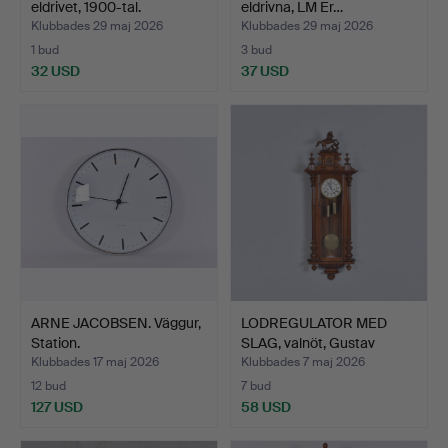
eldrivet, 1900-tal.
eldrivna, LM Er…
Klubbades 29 maj 2026
Klubbades 29 maj 2026
1 bud
3 bud
32 USD
37 USD
ARNE JACOBSEN. Väggur,
LODREGULATOR MED
Station.
SLAG, valnöt, Gustav
Beck…
Klubbades 17 maj 2026
Klubbades 7 maj 2026
12 bud
7 bud
127 USD
58 USD