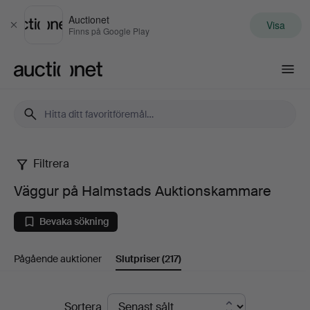
Auctionet
Visa
Stäng
Finns på Google Play
Auctionet.com
Filtrera
Väggur
Väggur på Halmstads Auktionskammare
på
Bevaka sökning
Halmstads
Pågående auktioner
Slutpriser
(217)
Auktionskammare
Slutpriser
Sortera