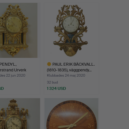
PENDYL,
PAUL ERIK BÄCKVALL.
rstrand Urverk
(1810-1835), väggpendy…
oda, …
des 22 jun 2020
Klubbades 24 maj 2020
32 bud
SD
1 324 USD
Utvalt
föremål