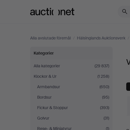
Auctionet.com
Alla avslutade föremål
/
Hälsinglands Auktionsverk
/
Väggur
Kategorier
på
Alla kategorier
(29 837)
Klockor & Ur
(1 258)
Hälsinglands
Armbandsur
(650)
Auktionsverk
Bordsur
(95)
Fickur & Stoppur
(393)
Golvur
(31)
S
Rese- & Miniatyrur
(1)