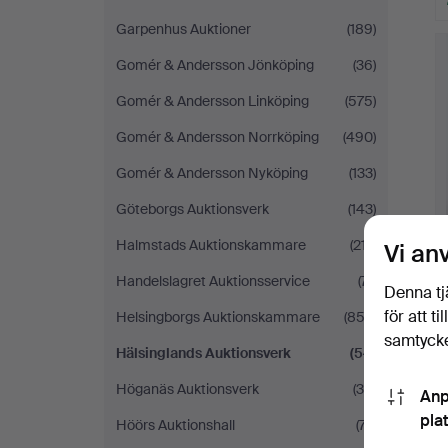
Garpenhus Auktioner
(189)
Gomér & Andersson Jönköping
(36)
Gomér & Andersson Linköping
(575)
Gomér & Andersson Norrköping
(490)
Gomér & Andersson Nyköping
(133)
Göteborgs Auktionsverk
(143)
Halmstads Auktionskammare
(217)
Vi an
Handelslagret Auktionsservice
(71)
Denna tj
för att t
Helsingborgs Auktionskammare
(853)
samtycke
Hälsinglands Auktionsverk
(54)
Höganäs Auktionsverk
(34)
Anp
pla
Höörs Auktionshall
(77)