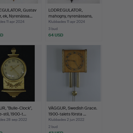
GULATOR, Gustav
LODREGULATOR,
, ek, Nyrenässa…
mahogny, nyrenässans,
18/190…
es 11 apr 2024
Klubbades 11 apr 2024
3 bud
SD
64 USD
, "Bulle-Clock",
VÄGGUR, Swedish Grace.
-stil, 1900-t…
1900-talets första …
des 28 sep 2022
Klubbades 2 jun 2022
2 bud
D
43 USD