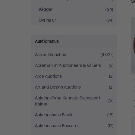
S
Väggur
(54)
Övriga ur
(34)
Auktionshus
Alla auktionshus
(9 627)
Acreman St Auctioneers & Valuers
(5)
Arce Auctions
(2)
Art and Design Auctions
(2)
Auktionsfirma Kenneth Svensson i
(31)
Kalmar
Auktionshaus Blank
(18)
Auktionshaus Bossard
(12)