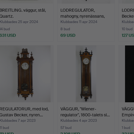
BREITLING. väggur, stål,
LODREGULATOR,
LODRE
Quartz.
mahogny, nyrenässans,
Becker
18/190…
Klubbades 25 apr 2024
Klubbades 11 apr 2024
Klubbad
14 bud
8 bud
10 bud
631 USD
69 USD
127 U
REGULATORUR, med lod,
VÄGGUR, "Wiener-
VÄGGUR
Gustav Becker, nyren…
regulator", 1800-talets sl…
Empire
Klubbades 7 apr 2023
Klubbades 4 apr 2023
Klubba
11 bud
57 bud
1 bud
79 USD
2 108 USD
32 US