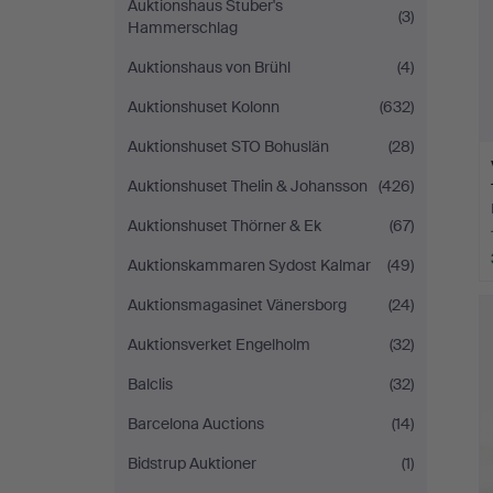
Auktionshaus Stuber's
(3)
Hammerschlag
Auktionshaus von Brühl
(4)
Auktionshuset Kolonn
(632)
Auktionshuset STO Bohuslän
(28)
Auktionshuset Thelin & Johansson
(426)
Auktionshuset Thörner & Ek
(67)
Auktionskammaren Sydost Kalmar
(49)
Auktionsmagasinet Vänersborg
(24)
Auktionsverket Engelholm
(32)
Balclis
(32)
Barcelona Auctions
(14)
Bidstrup Auktioner
(1)