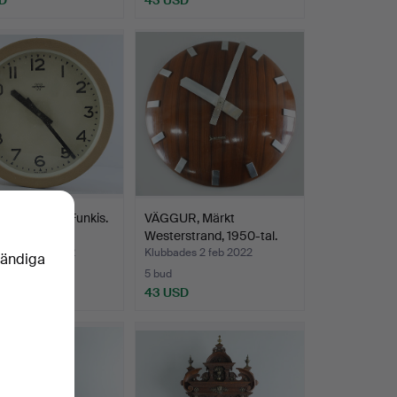
, Industri, Funkis.
VÄGGUR, Märkt
rstrands 19…
Westerstrand, 1950-tal.
des 3 mar 2022
Klubbades 2 feb 2022
vändiga
5 bud
SD
43 USD