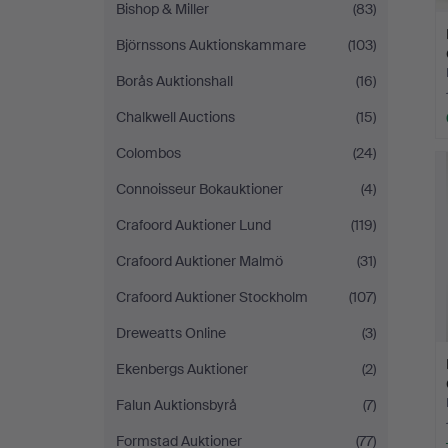
Bishop & Miller
(83)
Björnssons Auktionskammare
(103)
Borås Auktionshall
(16)
Chalkwell Auctions
(15)
Colombos
(24)
Connoisseur Bokauktioner
(4)
Crafoord Auktioner Lund
(119)
Crafoord Auktioner Malmö
(31)
Crafoord Auktioner Stockholm
(107)
Dreweatts Online
(3)
Ekenbergs Auktioner
(2)
Falun Auktionsbyrå
(7)
Formstad Auktioner
(77)