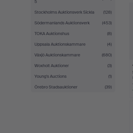
5
Stockholms Auktionsverk Sickla
(128)
Södermanlands Auktionsverk
(453)
TOKA Auktionshus
(8)
Uppsala Auktionskammare
(4)
Växjö Auktionskammare
(680)
Woxholt Auktioner
(3)
Young's Auctions
(1)
Örebro Stadsauktioner
(39)