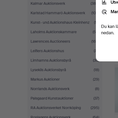
Utv
Kalmar Auktionsverk
(385)
Mar
Karlstad Hammarö Auktionsverk
(104)
Kunst- und Auktionshaus Kleinhenz
(12)
Du kan l
Laholms Auktionskammare
(50)
nedan.
Lawrences Auctioneers
(165)
Leiflers Auktionshus
(77)
Limhamns Auktionsbyrå
(30)
Lysekils Auktionsbyrå
(18)
Markus Auktioner
(29)
Norrlands Auktionsverk
(8)
Palsgaard Kunstauktioner
(37)
RA Auktionsverket Norrköping
(295)
Roslagens Auktionsverk
(64)