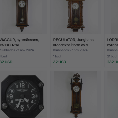
VÄGGUR, nyrenässans,
REGULATOR, Junghans,
LODR
18/1900-tal.
kröndekor i form av ö…
nyrenä
Klubbades 27 nov 2024
Klubbades 27 nov 2024
Klubba
1 bud
1 bud
21 bud
32 USD
32 USD
232 U