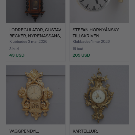
LODREGULATOR, GUSTAV
STEFAN HORNYÁNSKY.
BECKER, NYRENÄSSANS,
TILLSKRIVEN.
…
DUBBELSIDI…
Klubbades 3 mar 2026
Klubbades 1 mar 2026
3 bud
16 bud
43 USD
205 USD
VÄGGPENDYL,
KARTELLUR,