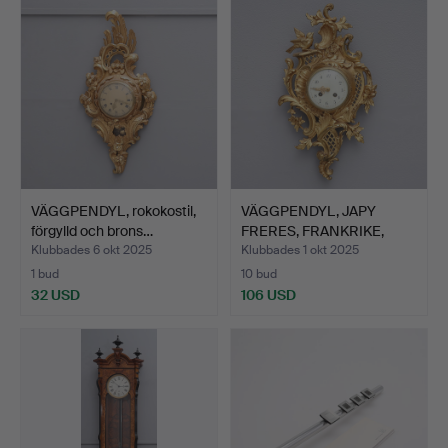
VÄGGPENDYL, rokokostil,
VÄGGPENDYL, JAPY
förgylld och brons…
FRERES, FRANKRIKE,
1900-T…
Klubbades 6 okt 2025
Klubbades 1 okt 2025
1 bud
10 bud
32 USD
106 USD