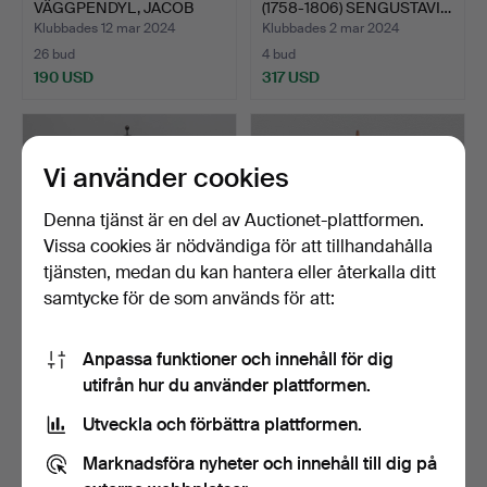
VÄGGPENDYL, JACOB
(1758-1806) SENGUSTAVI…
KOCK, STOCKHOL…
Klubbades 12 mar 2024
Klubbades 2 mar 2024
26 bud
4 bud
190 USD
317 USD
Vi använder cookies
Denna tjänst är en del av Auctionet-plattformen.
Vissa cookies är nödvändiga för att tillhandahålla
tjänsten, medan du kan hantera eller återkalla ditt
samtycke för de som används för att:
LODREGULATOR, GUSTAV
GEORGE NELSON.
Anpassa funktioner och innehåll för dig
BECKER, nyrenässans, …
VÄGGUR, "SUNBURST",
utifrån hur du använder plattformen.
VITRA D…
Klubbades 7 feb 2024
Klubbades 30 jan 2024
22 bud
15 bud
Utveckla och förbättra plattformen.
171 USD
254 USD
Marknadsföra nyheter och innehåll till dig på