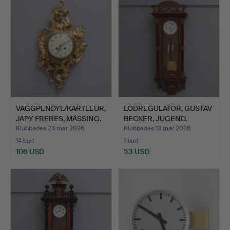
VÄGGPENDYL/KARTLEUR,
LODREGULATOR, GUSTAV
JAPY FRERES, MÄSSING.
BECKER, JUGEND.
Klubbades 24 mar 2026
Klubbades 13 mar 2026
14 bud
1 bud
106 USD
53 USD