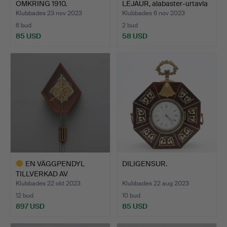
OMKRING 1910.
LEJAUR, alabaster-urtavla
…
Klubbades 23 nov 2023
Klubbades 6 nov 2023
6 bud
2 bud
85 USD
58 USD
EN VÄGGPENDYL
DILIGENSUR.
TILLVERKAD AV
KYRKOHERDEN EM…
Klubbades 22 okt 2023
Klubbades 22 aug 2023
12 bud
10 bud
897 USD
85 USD
Utvalt