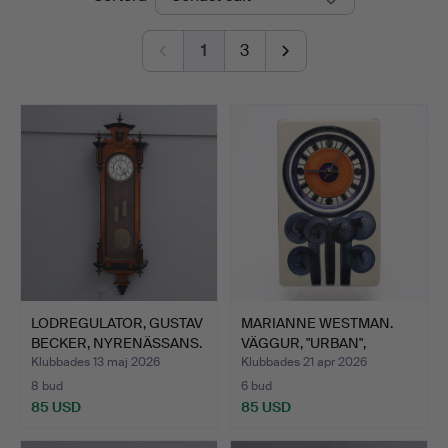
1
3
LODREGULATOR, GUSTAV
MARIANNE WESTMAN.
BECKER, NYRENÄSSANS.
VÄGGUR, "URBAN",
RÖRSTRA…
Klubbades 13 maj 2026
Klubbades 21 apr 2026
8 bud
6 bud
85 USD
85 USD