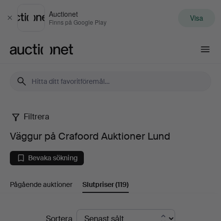
Auctionet
Visa
Stäng
Finns på Google Play
Auctionet.com
Filtrera
Väggur
Väggur på Crafoord Auktioner Lund
på
Bevaka sökning
Crafoord
Pågående auktioner
Slutpriser
(119)
Auktioner
Lund
Slutpriser
Sortera