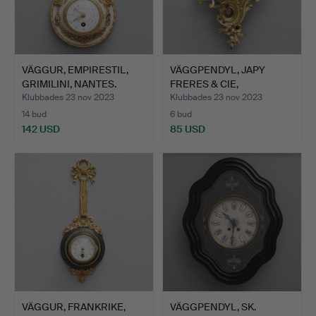
VÄGGUR, EMPIRESTIL,
VÄGGPENDYL, JAPY
GRIMILINI, NANTES.
FRERES & CIE,
FRANKRIKE.
Klubbades 23 nov 2023
Klubbades 23 nov 2023
14 bud
6 bud
142 USD
85 USD
VÄGGUR, FRANKRIKE,
VÄGGPENDYL, SK.