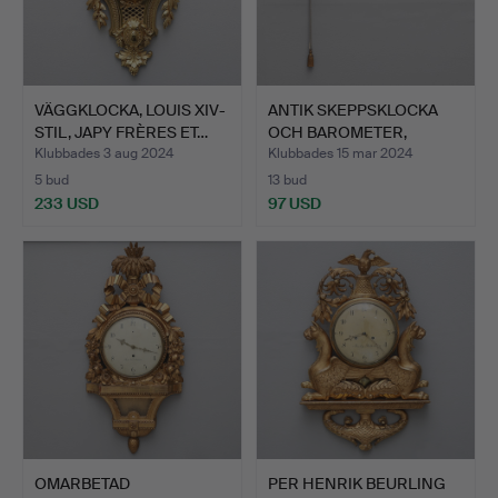
VÄGGKLOCKA, LOUIS XIV-
ANTIK SKEPPSKLOCKA
STIL, JAPY FRÈRES ET…
OCH BAROMETER,
omkring …
Klubbades 3 aug 2024
Klubbades 15 mar 2024
5 bud
13 bud
233 USD
97 USD
OMARBETAD
PER HENRIK BEURLING