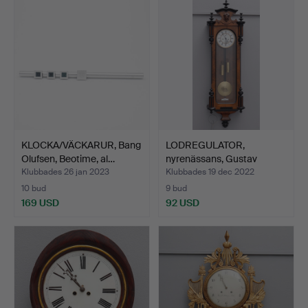
KLOCKA/VÄCKARUR, Bang
LODREGULATOR,
Olufsen, Beotime, al…
nyrenässans, Gustav
Becker-t…
Klubbades 26 jan 2023
Klubbades 19 dec 2022
10 bud
9 bud
169 USD
92 USD