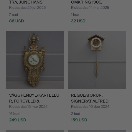
TRÄ, JUNGHANS,
OMKRING 1900.
JUGEND.
Klubbades 29 jul 2025
Klubbades 14 maj 2025
7 bud
1 bud
86 USD
32 USD
VÄGGPENDYL/KARTELLU
REGULATORUR,
R, FÖRGYLLD &
SIGNERAT ALFRED
BRONSERAD…
WAGNER JENSEN…
Klubbades 15 mar 2025
Klubbades 10 dec 2024
16 bud
2 bud
249 USD
159 USD