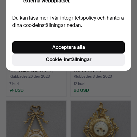
externa webbplatser.
Du kan läsa mer i vår
integritetspolicy
och hantera
dina cookieinställningar nedan.
Acceptera alla
Cookie-inställningar
VÄGGUR,
VÄGGPENDYL, JAPY
SCHWARZWALD-TYP,
FRERES & CIE,
förgyllt trä, 180…
FRANKRIKE.
Klubbades 26 dec 2023
Klubbades 3 dec 2023
7 bud
12 bud
74 USD
90 USD