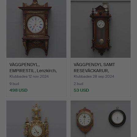
VÄGGPENDYL,
VÄGGPENDYL SAMT
EMPIRESTIL, Lenzkirch,
RESEVÄCKARUR,
1890-ta…
JUNGHANS O. …
Klubbades 12 nov 2024
Klubbades 28 sep 2024
9 bud
2 bud
498 USD
53 USD