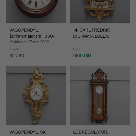
VÄGGPENDYL,
14
.
CARL FREDRIK
ådringsmålat trä, 1800-
DICKMAN, LULEÅ,
talets …
VÄGGPENDYL, G…
Klubbades 27 nov 2022
1 bud
Sålt
32 USD
686 USD
VÄGGPENDYL, SK
LODREGULATOR,