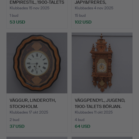
EMPIRESTIL, 1900-TALETS
JAPY&FRERES,
MITT.
ROKOKOSTIL, 1900-T…
Klubbades 15 nov 2025
Klubbades 4 nov 2025
1 bud
15 bud
53 USD
102 USD
VÄGGUR, LINDEROTH,
VÄGGPENDYL, JUGEND,
STOCKHOLM.
1900-TALETS BÖRJAN.
Klubbades 17 okt 2025
Klubbades 11 okt 2025
2 bud
4 bud
37 USD
64 USD