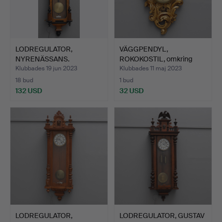
LODREGULATOR,
VÄGGPENDYL,
NYRENÄSSANS.
ROKOKOSTIL, omkring
1900-talet…
Klubbades 19 jun 2023
Klubbades 11 maj 2023
18 bud
1 bud
132 USD
32 USD
LODREGULATOR,
LODREGULATOR, GUSTAV