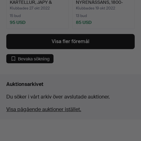
KARTELLUR, JAPY &
NYRENÄSSANS, 1800-
FRERES.
TALETS SLU…
Klubbades 27 okt 2022
Klubbades 19 okt 2022
15 bud
13 bud
95 USD
85 USD
Visa fler föremål
Bevaka sökning
Auktionsarkivet
Du söker i vårt arkiv över avslutade auktioner.
Visa pågående auktioner istället.