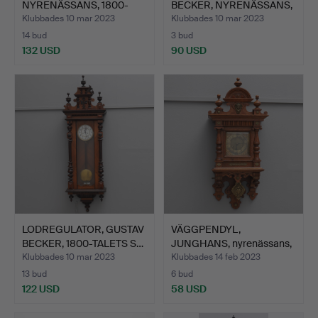
NYRENÄSSANS, 1800-
BECKER, NYRENÄSSANS,
talets slu…
…
Klubbades 10 mar 2023
Klubbades 10 mar 2023
14 bud
3 bud
132 USD
90 USD
LODREGULATOR, GUSTAV
VÄGGPENDYL,
BECKER, 1800-TALETS S…
JUNGHANS, nyrenässans,
ek, 180…
Klubbades 10 mar 2023
Klubbades 14 feb 2023
13 bud
6 bud
122 USD
58 USD