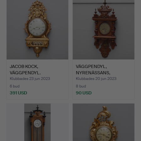
föremål
JACOB KOCK,
VÄGGPENDYL,
VÄGGPENDYL.
NYRENÄSSANS,
OMKRING ÅR 1900.
Klubbades 23 jun 2023
Klubbades 20 jun 2023
6 bud
8 bud
391 USD
90 USD