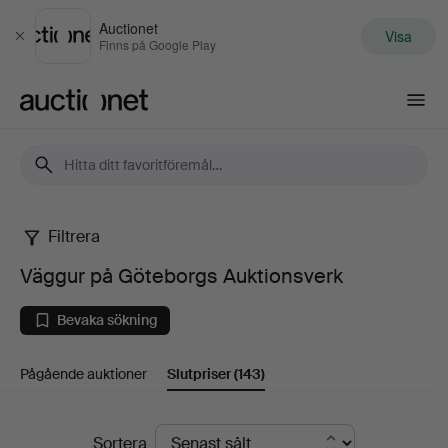
Auctionet
Visa
Stäng
Finns på Google Play
Auctionet.com
Filtrera
Väggur
Väggur på Göteborgs Auktionsverk
på
Bevaka sökning
Göteborgs
Pågående auktioner
Slutpriser
(143)
Auktionsverk
Slutpriser
Sortera