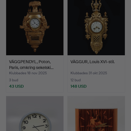
VÄGGPENDYL, Poton,
VÄGGUR, Louis XVI-stil.
Paris, omkring sekelski…
Klubbades 18 nov 2025
Klubbades 31 okt 2025
3 bud
12 bud
43 USD
148 USD