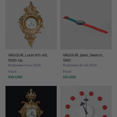
VÄGGUR, Louis XVI-stil,
VÄGGUR, plast, Swatch,
1900-tal.
1987.
Klubbades 4 nov 2024
Klubbades 30 okt 2024
4 bud
6 bud
106 USD
58 USD