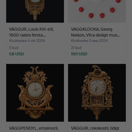
VÄGGUR, Louis XVI-stil,
VÄGGKLOCKA, Georg
1900-talets första…
Nelson, Vitra design mus…
Klubbades 4 okt 2024
Klubbades 5 sep 2024
5 bud
21 bud
58 USD
190 USD
VÄGGPENDYL, empirestil,
VÄGGUR, rokokostil, tidigt