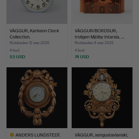
VÄGGUR, Karlsson Clock
VÄGGUR/BORDSUR,
Collection.
troligen Mjölby Intarsia. …
Klubbades 12 sep 2025
Klubbades 8 sep 2025
4 bud
4 bud
53 USD
74 USD
ANDERS LUNDSTEDT.
VÄGGUR, sengustavianskt,