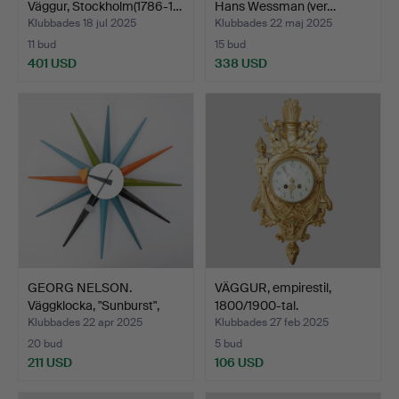
Väggur, Stockholm(1786-1…
Hans Wessman (ver…
Klubbades 18 jul 2025
Klubbades 22 maj 2025
11 bud
15 bud
401 USD
338 USD
Utvalt
föremål
GEORG NELSON.
VÄGGUR, empirestil,
Väggklocka, "Sunburst",
1800/1900-tal.
Vitr…
Klubbades 22 apr 2025
Klubbades 27 feb 2025
20 bud
5 bud
211 USD
106 USD