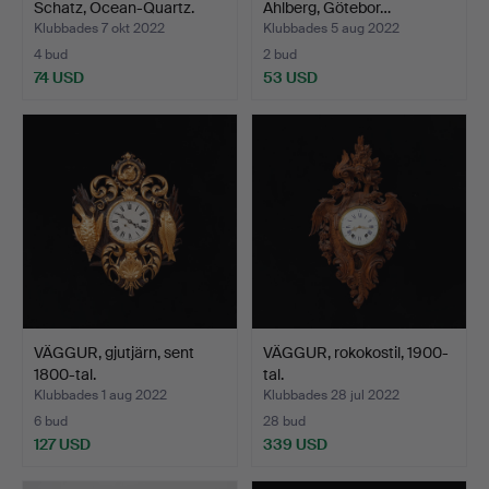
Schatz, Ocean-Quartz.
Ahlberg, Götebor…
Klubbades 7 okt 2022
Klubbades 5 aug 2022
4 bud
2 bud
74 USD
53 USD
VÄGGUR, gjutjärn, sent
VÄGGUR, rokokostil, 1900-
1800-tal.
tal.
Klubbades 1 aug 2022
Klubbades 28 jul 2022
6 bud
28 bud
127 USD
339 USD