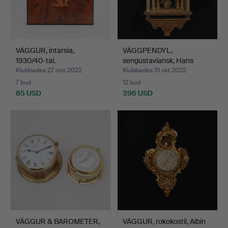
VÄGGUR, intarsia,
VÄGGPENDYL,
1930/40-tal.
sengustaviansk, Hans
Westman, …
Klubbades 27 nov 2022
Klubbades 31 okt 2022
7 bud
12 bud
85 USD
396 USD
VÄGGUR & BAROMETER,
VÄGGUR, rokokostil, Albin