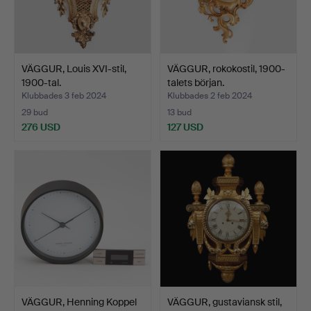
VÄGGUR, Louis XVI-stil,
VÄGGUR, rokokostil, 1900-
1900-tal.
talets början.
Klubbades 3 feb 2024
Klubbades 2 feb 2024
29 bud
13 bud
276 USD
127 USD
VÄGGUR, Henning Koppel
VÄGGUR, gustaviansk stil,