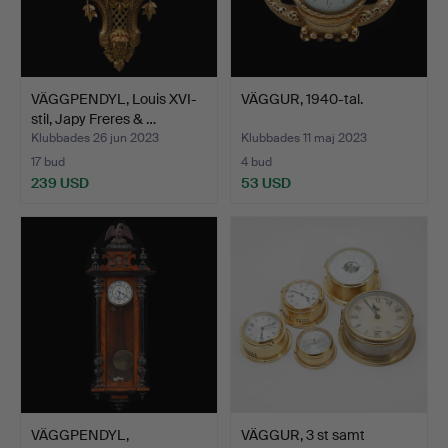
VÄGGPENDYL, Louis XVI-
VÄGGUR, 1940-tal.
stil, Japy Freres & …
Klubbades 26 jun 2023
Klubbades 11 maj 2023
17 bud
4 bud
239 USD
53 USD
VÄGGPENDYL,
VÄGGUR, 3 st samt