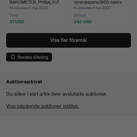
BAROMETER, Philips, H.F.
nyrenässans,1800-talets
Quar…
slut.
Klubbades 2 maj 2022
Klubbades 4 feb 2022
1 bud
28 bud
37 USD
342 USD
Visa fler föremål
Bevaka sökning
Auktionsarkivet
Du söker i vårt arkiv över avslutade auktioner.
Visa pågående auktioner istället.