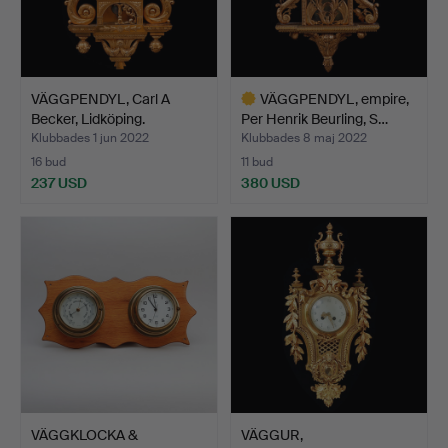
VÄGGPENDYL, Carl A
VÄGGPENDYL, empire,
Becker, Lidköping.
Per Henrik Beurling, S…
Klubbades 1 jun 2022
Klubbades 8 maj 2022
16 bud
11 bud
237 USD
380 USD
Utvalt
föremål
VÄGGKLOCKA &
VÄGGUR,