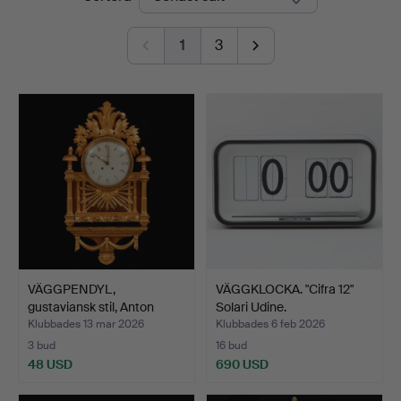
1
3
VÄGGPENDYL,
VÄGGKLOCKA. "Cifra 12"
gustaviansk stil, Anton
Solari Udine.
Boströ…
Klubbades 13 mar 2026
Klubbades 6 feb 2026
3 bud
16 bud
48 USD
690 USD