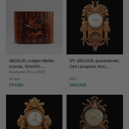
VÄGGUR, troligen Mjölby
171
.
VÄGGUR, gustavianskt,
Intarsia, 1930/40-…
Olof Ljungdahl, Stoc…
Klubbades 18 jun 2022
26 bud
Sålt
211 USD
580 USD