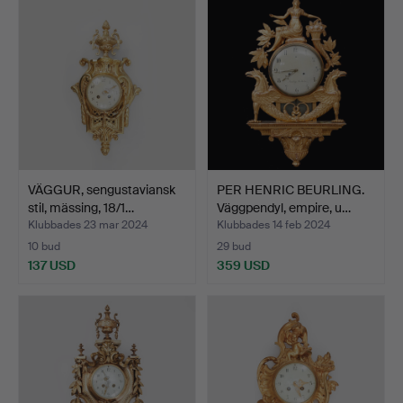
VÄGGUR, sengustaviansk
PER HENRIC BEURLING.
stil, mässing, 18/1…
Väggpendyl, empire, u…
Klubbades 23 mar 2024
Klubbades 14 feb 2024
10 bud
29 bud
137 USD
359 USD