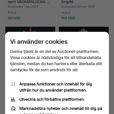
samt VÄCKARKLOCKA, …
förgylld.
Klubbades 1 feb 2024
Klubbades 28 nov 2023
8 bud
14 bud
90 USD
159 USD
Vi använder cookies
Denna tjänst är en del av Auctionet-plattformen.
Vissa cookies är nödvändiga för att tillhandahålla
tjänsten, medan du kan hantera eller återkalla ditt
samtycke för de som används för att:
VÄGGUR, troligen Holland
VÄGGPENDYL,
Anpassa funktioner och innehåll för dig
1800-tal.
gustaviansk stil, urtavlan
utifrån hur du använder plattformen.
mär…
Klubbades 17 nov 2023
Klubbades 11 okt 2023
5 bud
4 bud
Utveckla och förbättra plattformen.
148 USD
53 USD
Marknadsföra nyheter och innehåll till dig på