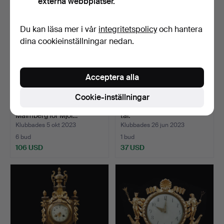
externa webbplatser.
Du kan läsa mer i vår
integritetspolicy
och hantera
dina cookieinställningar nedan.
Acceptera alla
Cookie-inställningar
VÄGGUR, troligen Gerhard
VÄGGPENDYL, tidigt 1900-
Malmberg för Mjöl…
tal.
Klubbades 5 okt 2023
Klubbades 26 jun 2023
6 bud
1 bud
106 USD
37 USD