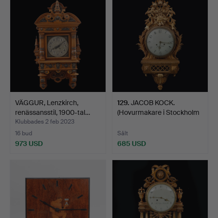
VÄGGUR, Lenzkirch,
129
.
JACOB KOCK.
renässansstil, 1900-tal…
(Hovurmakare i Stockholm
1762-…
Klubbades 2 feb 2023
16 bud
Sålt
973 USD
685 USD