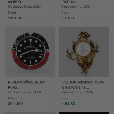
ca 1900.
1900-tal.
Klubbades 13 aug 2024
Klubbades 11 jul 2024
5 bud
4 bud
232 USD
53 USD
REKLAM/VÄGGUR, för
VÄGGUR, rokokostil, 1900-
Rolex.
talets första häl…
Klubbades 26 apr 2024
Klubbades 11 apr 2024
17 bud
6 bud
304 USD
148 USD