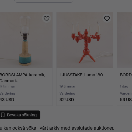
uktioner
BORDSLAMPA, keramik,
LJUSSTAKE, Luma 180.
BORD
Danmark.
17 timmar
19 timmar
1 dag
Värdering
Värdering
Värderi
43 USD
32 USD
53 U
Bevaka sökning
u kan också söka i
vårt arkiv med avslutade auktioner
.