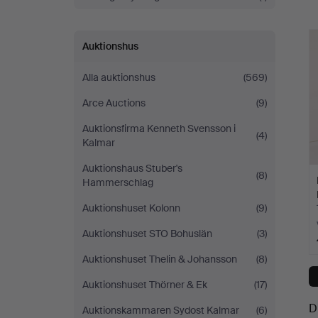
a
Auktionshus
Alla auktionshus
(569)
Arce Auctions
(9)
Auktionsfirma Kenneth Svensson i
(4)
Kalmar
Auktionshaus Stuber's
(8)
Hammerschlag
Auktionshuset Kolonn
(9)
Auktionshuset STO Bohuslän
(3)
Auktionshuset Thelin & Johansson
(8)
Auktionshuset Thörner & Ek
(17)
D
Auktionskammaren Sydost Kalmar
(6)