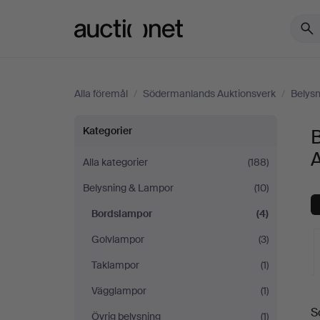
Auctionet.com
Alla föremål
/
Södermanlands Auktionsverk
/
Belys
Bordslampor
Kategorier
på
Alla kategorier
(188)
Belysning & Lampor
(10)
Södermanlands
Bordslampor
(4)
Auktionsverk
Golvlampor
(3)
Taklampor
(1)
Vägglampor
(1)
S
Övrig belysning
(1)