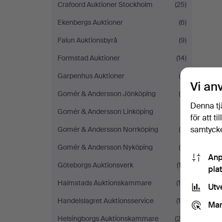
Crafoord Auktioner Stockholm
(25)
Ekenbergs Auktioner
(6)
Falun Auktionsbyrå
(9)
Formstad Auktioner
(14)
Garpenhus Auktioner
(5)
Vi an
Gomér & Andersson Jönköping
(6)
Denna tj
Gomér & Andersson Linköping
(1)
för att t
samtycke
Gomér & Andersson Norrköping
(5)
Gomér & Andersson Nyköping
(4)
Anp
Göteborgs Auktionsverk
(12)
pla
Halmstads Auktionskammare
(15)
Utv
Handelslagret Auktionsservice
(10)
Mar
Helsingborgs Auktionskammare
(26)