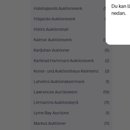
Du kan l
Hälsinglands Auktionsverk
(12)
nedan.
Höganäs Auktionsverk
(5)
Höörs Auktionshall
(7)
Kalmar Auktionsverk
(19)
Karljohan Auktioner
(5)
Karlstad Hammarö Auktionsverk
(2)
Kunst- und Auktionshaus Kleinhenz
(3)
Laholms Auktionskammare
(1)
Lawrences Auctioneers
(19)
Limhamns Auktionsbyrå
(11)
Lyme Bay Auctions
(1)
Markus Auktioner
(11)