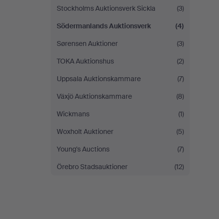
Stockholms Auktionsverk Sickla
(3)
Södermanlands Auktionsverk
(4)
Sørensen Auktioner
(3)
TOKA Auktionshus
(2)
Uppsala Auktionskammare
(7)
Växjö Auktionskammare
(8)
Wickmans
(1)
Woxholt Auktioner
(5)
Young's Auctions
(7)
Örebro Stadsauktioner
(12)